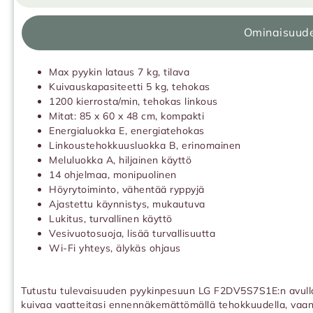
Ominaisuud
Max pyykin lataus 7 kg, tilava
Kuivauskapasiteetti 5 kg, tehokas
1200 kierrosta/min, tehokas linkous
Mitat: 85 x 60 x 48 cm, kompakti
Energialuokka E, energiatehokas
Linkoustehokkuusluokka B, erinomainen
Meluluokka A, hiljainen käyttö
14 ohjelmaa, monipuolinen
Höyrytoiminto, vähentää ryppyjä
Ajastettu käynnistys, mukautuva
Lukitus, turvallinen käyttö
Vesivuotosuoja, lisää turvallisuutta
Wi-Fi yhteys, älykäs ohjaus
Tutustu tulevaisuuden pyykinpesuun LG F2DV5S7S1E:n avulla!
kuivaa vaatteitasi ennennäkemättömällä tehokkuudella, vaan