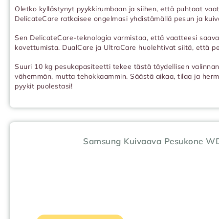
Oletko kyllästynyt pyykkirumbaan ja siihen, että puhtaat vaat
DelicateCare ratkaisee ongelmasi yhdistämällä pesun ja kui
Sen DelicateCare-teknologia varmistaa, että vaatteesi saavat 
kovettumista. DualCare ja UltraCare huolehtivat siitä, että p
Suuri 10 kg pesukapasiteetti tekee tästä täydellisen valinnan p
vähemmän, mutta tehokkaammin. Säästä aikaa, tilaa ja hermo
pyykit puolestasi!
Samsung Kuivaava Pesukone 