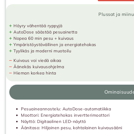
Plussat ja miin
+
Höyry vähentää ryppyjä
+
AutoDose säästää pesuainetta
+
Nopea 60 min pesu + kuivaus
+
Ympäristöystävällinen ja energiatehokas
+
Tyylikäs ja moderni muotoilu
−
Kuivaus voi viedä aikaa
−
Äänekäs kuivausohjelma
−
Hieman korkea hinta
Ominaisuud
Pesuaineannostelu: AutoDose-automatiikka
Moottori: Energiatehokas invertterimoottori
Näyttö: Digitaalinen LED-näyttö
Äänitaso: Hiljainen pesu, kohtalainen kuivausääni