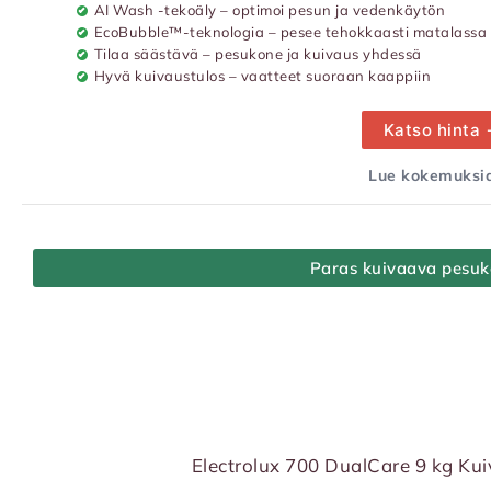
AI Wash -tekoäly – optimoi pesun ja vedenkäytön
EcoBubble™-teknologia – pesee tehokkaasti matalassa 
Tilaa säästävä – pesukone ja kuivaus yhdessä
Hyvä kuivaustulos – vaatteet suoraan kaappiin
Katso hinta
Lue kokemuksia
Paras kuivaava pesu
Electrolux 700 DualCare 9 kg Ku