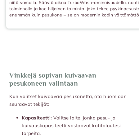
niitä samalla. Säästä aikaa TurboWash-ominaisuudella, naut
toiminnolla ja koe hiljainen toiminta, joka tekee pyykinpe
enemmän kuin pesukone – se on modernin kodin välttämättömy
Vinkkejä sopivan kuivaavan
pesukoneen valintaan
Kun valitset kuivaavaa pesukonetta, ota huomioon
seuraavat tekijät:
Kapasiteetti:
Valitse laite, jonka pesu- ja
kuivauskapasiteetti vastaavat kotitaloutesi
tarpeita.