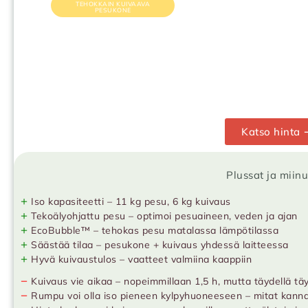
TEHOKKAIN KUIVAAVA
PESUKONE
Katso hinta 
Plussat ja miin
+
Iso kapasiteetti – 11 kg pesu, 6 kg kuivaus
+
Tekoälyohjattu pesu – optimoi pesuaineen, veden ja ajan
+
EcoBubble™ – tehokas pesu matalassa lämpötilassa
+
Säästää tilaa – pesukone + kuivaus yhdessä laitteessa
+
Hyvä kuivaustulos – vaatteet valmiina kaappiin
−
Kuivaus vie aikaa – nopeimmillaan 1,5 h, mutta täydellä tä
−
Rumpu voi olla iso pieneen kylpyhuoneeseen – mitat kanna