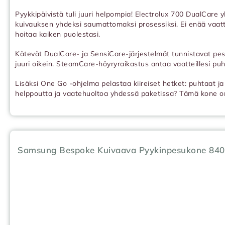
Pyykkipäivistä tuli juuri helpompia! Electrolux 700 DualCare
kuivauksen yhdeksi saumattomaksi prosessiksi. Ei enää vaatt
hoitaa kaiken puolestasi.
Kätevät DualCare- ja SensiCare-järjestelmät tunnistavat pe
juuri oikein. SteamCare-höyryraikastus antaa vaatteillesi pu
Lisäksi One Go -ohjelma pelastaa kiireiset hetket: puhtaat ja
helppoutta ja vaatehuoltoa yhdessä paketissa? Tämä kone on
Samsung Bespoke Kuivaava Pyykinpesukone 8