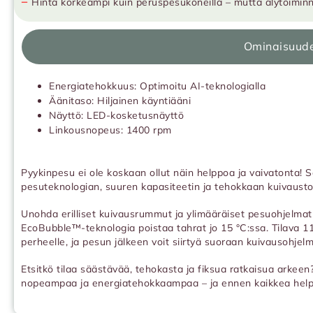
−
Hinta korkeampi kuin peruspesukoneilla – mutta älytoimin
Ominaisuud
Energiatehokkuus: Optimoitu AI-teknologialla
Äänitaso: Hiljainen käyntiääni
Näyttö: LED-kosketusnäyttö
Linkousnopeus: 1400 rpm
Pyykinpesu ei ole koskaan ollut näin helppoa ja vaivatonta
pesuteknologian, suuren kapasiteetin ja tehokkaan kuivaustoi
Unohda erilliset kuivausrummut ja ylimääräiset pesuohjelmat
EcoBubble™-teknologia poistaa tahrat jo 15 °C:ssa. Tilava 11
perheelle, ja pesun jälkeen voit siirtyä suoraan kuivausohjel
Etsitkö tilaa säästävää, tehokasta ja fiksua ratkaisua arke
nopeampaa ja energiatehokkaampaa – ja ennen kaikkea hel