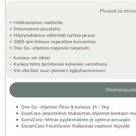
Plussat ja miin
+
Hellävarainen vaatteille
+
Erinomainen pesuteho
+
Höyryraikastus vähentää turhaa pesua
+
1600 rpm linkous nopeuttaa kuivumista
+
One Go -ohjelma nopeisiin tarpeisiin
−
Kuivaus vie aikaa
−
Korkea hinta perinteisiin koneisiin verrattuna
−
Voi olla liian suuri pieneen kylpyhuoneeseen
Ominaisuud
One Go -ohjelma: Pesu & kuivaus 1h / 1kg
DualCare-järjestelmä: Mukauttaa ohjelmat kankaan m
SensiCare: Mittaa pyykkimäärän ja optimoi pesuajan
SteamCare FreshScent: Raikastaa vaatteet höyryllä