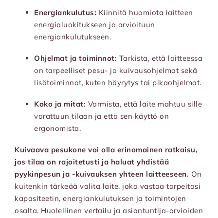
Energiankulutus:
Kiinnitä huomiota laitteen
energialuokitukseen ja arvioituun
energiankulutukseen.
Ohjelmat ja toiminnot:
Tarkista, että laitteessa
on tarpeelliset pesu- ja kuivausohjelmat sekä
lisätoiminnot, kuten höyrytys tai pikaohjelmat.
Koko ja mitat:
Varmista, että laite mahtuu sille
varattuun tilaan ja että sen käyttö on
ergonomista.
Kuivaava pesukone voi olla erinomainen ratkaisu,
jos tilaa on rajoitetusti ja haluat yhdistää
pyykinpesun ja -kuivauksen yhteen laitteeseen.
On
kuitenkin tärkeää valita laite, joka vastaa tarpeitasi
kapasiteetin, energiankulutuksen ja toimintojen
osalta.
Huolellinen vertailu ja asiantuntija-arvioiden