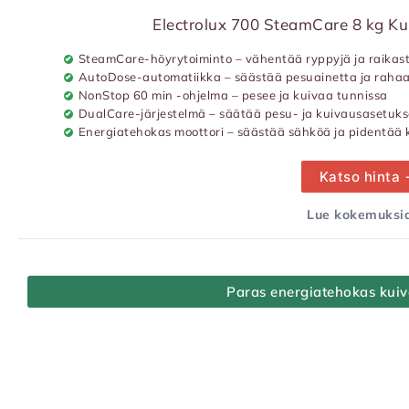
Electrolux 700 SteamCare 8 kg K
SteamCare-höyrytoiminto – vähentää ryppyjä ja raikas
AutoDose-automatiikka – säästää pesuainetta ja raha
NonStop 60 min -ohjelma – pesee ja kuivaa tunnissa
DualCare-järjestelmä – säätää pesu- ja kuivausasetuks
Energiatehokas moottori – säästää sähköä ja pidentää
Katso hinta
Lue kokemuksia
Paras energiatehokas kui