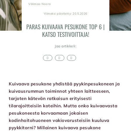
Välimaa Noora
Viimeksi päivitetty: 20.5.2026
PARAS KUIVAAVA PESUKONE TOP 6 |
KATSO TESTIVOITTAJA!
Jaa artikkeli:
Kuivaava pesukone yhdistää pyykinpesukoneen ja
kuivausrummun toiminnot yhteen laitteeseen,
tarjoten kätevän ratkaisun erityisesti
tilarajoitteisiin koteihin.
Mutta onko kuivaavasta
pesukoneesta korvaamaan jokaisen
kodinhoitohuoneen vakiovarusteisiin kuuluva
pyykkitorni? Millainen kuivaava pesukone