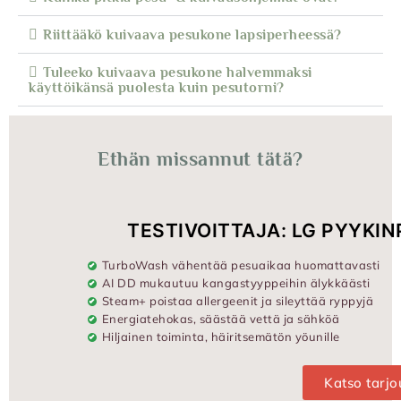
Riittääkö kuivaava pesukone lapsiperheessä?
Tuleeko kuivaava pesukone halvemmaksi
käyttöikänsä puolesta kuin pesutorni?
Ethän missannut tätä?
TESTIVOITTAJA: LG PYYKI
TurboWash vähentää pesuaikaa huomattavasti
AI DD mukautuu kangastyyppeihin älykkäästi
Steam+ poistaa allergeenit ja sileyttää ryppyjä
Energiatehokas, säästää vettä ja sähköä
Hiljainen toiminta, häiritsemätön yöunille
Katso tarj