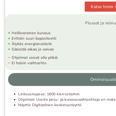
Katso hinta 
Plussat ja miin
+
Hellävarainen kuivaus
+
Erittäin suuri kapasiteetti
+
Älykäs energiansäästö
+
Säästää aikaa ja vaivaa
−
Ohjelmat voivat olla pitkiä
−
Ei halvin vaihtoehto
Ominaisuud
Linkousnopeus: 1600 kierrosta/min
Ohjelmat: Useita pesu- ja kuivausvaihtoehtoja eri mater
Näyttö: Digitaalinen kosketusnäyttö