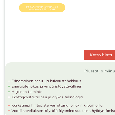
PARAS ENERGIATEHOKAS
KUIVAAVA PESUKONE
Katso hinta 
Plussat ja miin
+
Erinomainen pesu- ja kuivaustehokkuus
+
Energiatehokas ja ympäristöystävällinen
+
Hiljainen toiminta
+
Käyttäjäystävällinen ja älykäs teknologia
−
Korkeampi hintapiste verrattuna joillakin kilpailijoilla
−
Vaatii sovelluksen käyttöä älyominaisuuksien hyödyntämis