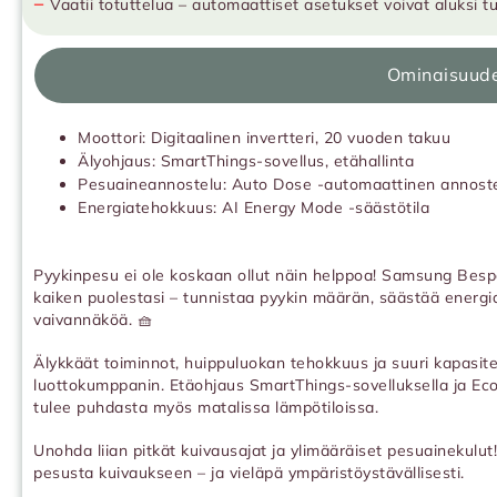
−
Vaatii totuttelua – automaattiset asetukset voivat aluksi 
Ominaisuud
Moottori: Digitaalinen invertteri, 20 vuoden takuu
Älyohjaus: SmartThings-sovellus, etähallinta
Pesuaineannostelu: Auto Dose -automaattinen annost
Energiatehokkuus: AI Energy Mode -säästötila
Pyykinpesu ei ole koskaan ollut näin helppoa! Samsung Be
kaiken puolestasi – tunnistaa pyykin määrän, säästää energia
vaivannäköä. 🧺
Älykkäät toiminnot, huippuluokan tehokkuus ja suuri kapasite
luottokumppanin. Etäohjaus SmartThings-sovelluksella ja Ec
tulee puhdasta myös matalissa lämpötiloissa.
Unohda liian pitkät kuivausajat ja ylimääräiset pesuainekulu
pesusta kuivaukseen – ja vieläpä ympäristöystävällisesti.