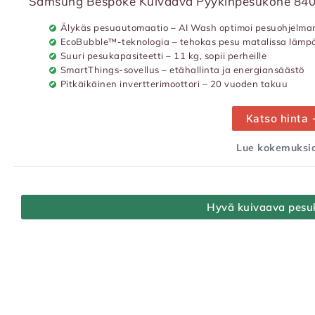
Samsung Bespoke Kuivaava Pyykinpesukone 8
Älykäs pesuautomaatio – AI Wash optimoi pesuohjelman
EcoBubble™-teknologia – tehokas pesu matalissa lämpöt
Suuri pesukapasiteetti – 11 kg, sopii perheille
SmartThings-sovellus – etähallinta ja energiansäästö
Pitkäikäinen invertterimoottori – 20 vuoden takuu
Katso hinta
Lue kokemuksia
Hyvä kuivaava pesu