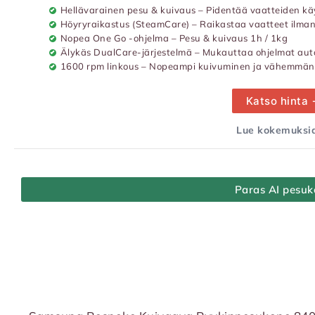
Hellävarainen pesu & kuivaus – Pidentää vaatteiden kä
Höyryraikastus (SteamCare) – Raikastaa vaatteet ilma
Nopea One Go -ohjelma – Pesu & kuivaus 1h / 1kg
Älykäs DualCare-järjestelmä – Mukauttaa ohjelmat aut
1600 rpm linkous – Nopeampi kuivuminen ja vähemmä
Katso hinta
Lue kokemuksia
Paras AI pesu