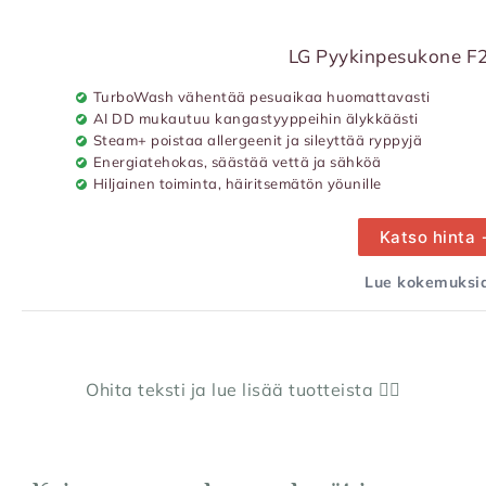
LG Pyykinpesukone 
TurboWash vähentää pesuaikaa huomattavasti
AI DD mukautuu kangastyyppeihin älykkäästi
Steam+ poistaa allergeenit ja sileyttää ryppyjä
Energiatehokas, säästää vettä ja sähköä
Hiljainen toiminta, häiritsemätön yöunille
Katso hinta
Lue kokemuksia
Ohita teksti ja lue lisää tuotteista 👇🏼