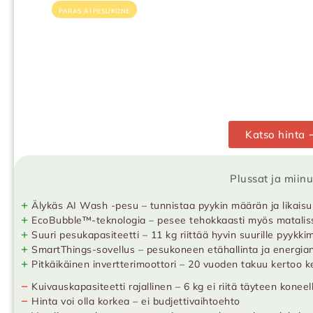
PARAS AI PESUKONE
Katso hinta 
Plussat ja miin
+
Älykäs AI Wash -pesu – tunnistaa pyykin määrän ja likais
+
EcoBubble™-teknologia – pesee tehokkaasti myös mataliss
+
Suuri pesukapasiteetti – 11 kg riittää hyvin suurille pyykkim
+
SmartThings-sovellus – pesukoneen etähallinta ja energia
+
Pitkäikäinen invertterimoottori – 20 vuoden takuu kertoo 
−
Kuivauskapasiteetti rajallinen – 6 kg ei riitä täyteen koneel
−
Hinta voi olla korkea – ei budjettivaihtoehto