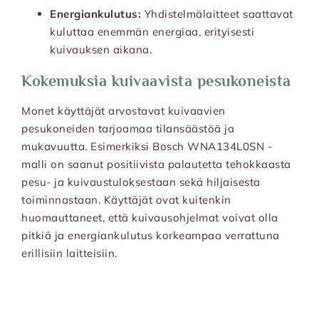
Energiankulutus:
Yhdistelmälaitteet saattavat
kuluttaa enemmän energiaa, erityisesti
kuivauksen aikana.
Kokemuksia kuivaavista pesukoneista
Monet käyttäjät arvostavat kuivaavien
pesukoneiden tarjoamaa tilansäästöä ja
mukavuutta.
Esimerkiksi Bosch WNA134L0SN -
malli on saanut positiivista palautetta tehokkaasta
pesu- ja kuivaustuloksestaan sekä hiljaisesta
toiminnastaan.
Käyttäjät ovat kuitenkin
huomauttaneet, että kuivausohjelmat voivat olla
pitkiä ja energiankulutus korkeampaa verrattuna
erillisiin laitteisiin.