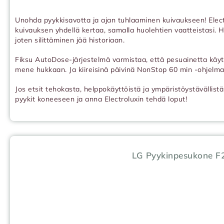
Unohda pyykkisavotta ja ajan tuhlaaminen kuivaukseen! Elec
kuivauksen yhdellä kertaa, samalla huolehtien vaatteistasi. 
joten silittäminen jää historiaan.
Fiksu AutoDose-järjestelmä varmistaa, että pesuainetta käyt
mene hukkaan. Ja kiireisinä päivinä NonStop 60 min -ohjelma
Jos etsit tehokasta, helppokäyttöistä ja ympäristöystävällist
pyykit koneeseen ja anna Electroluxin tehdä loput!
LG Pyykinpesukone 