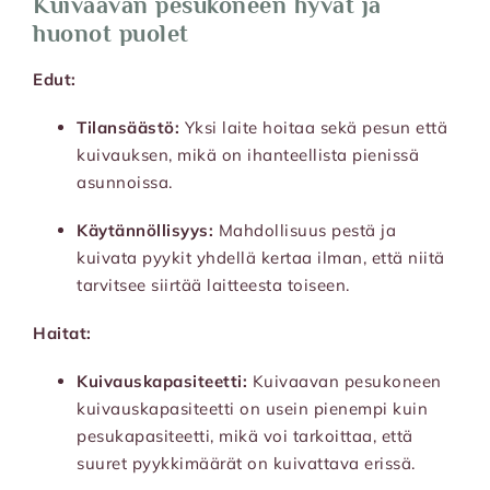
Kuivaavan pesukoneen hyvät ja
huonot puolet
Edut:
Tilansäästö:
Yksi laite hoitaa sekä pesun että
kuivauksen, mikä on ihanteellista pienissä
asunnoissa.
Käytännöllisyys:
Mahdollisuus pestä ja
kuivata pyykit yhdellä kertaa ilman, että niitä
tarvitsee siirtää laitteesta toiseen.
Haitat:
Kuivauskapasiteetti:
Kuivaavan pesukoneen
kuivauskapasiteetti on usein pienempi kuin
pesukapasiteetti, mikä voi tarkoittaa, että
suuret pyykkimäärät on kuivattava erissä.