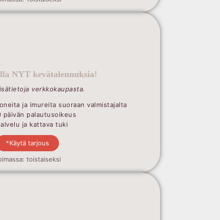
illa NYT kevätalennuksia!
lisätietoja verkkokaupasta.
oneita ja imureita suoraan valmistajalta
0 päivän palautusoikeus
lvelu ja kattava tuki
*Käytä tarjous
oimassa: toistaiseksi