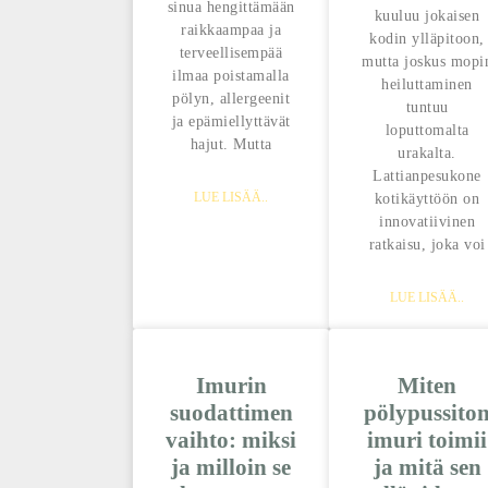
sinua hengittämään
kuuluu jokaisen
raikkaampaa ja
kodin ylläpitoon,
terveellisempää
mutta joskus mopi
ilmaa poistamalla
heiluttaminen
pölyn, allergeenit
tuntuu
ja epämiellyttävät
loputtomalta
hajut. Mutta
urakalta.
Lattianpesukone
LUE LISÄÄ..
kotikäyttöön on
innovatiivinen
ratkaisu, joka voi
LUE LISÄÄ..
Imurin
Miten
suodattimen
pölypussito
vaihto: miksi
imuri toimii
ja milloin se
ja mitä sen