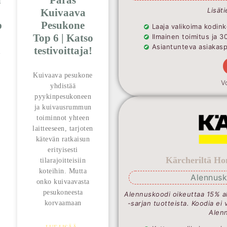
ä
Paras
Lisäti
Kuivaava
p
Pesukone
Laaja valikoima kodink
Top 6 | Katso
Ilmainen toimitus ja 3
Asiantunteva asiakaspa
!
testivoittaja!
Kuivaava pesukone
V
yhdistää
pyykinpesukoneen
ja kuivausrummun
toiminnot yhteen
laitteeseen, tarjoten
kätevän ratkaisun
erityisesti
Kärcheriltä Ho
tilarajoitteisiin
koteihin. Mutta
Alennusk
onko kuivaavasta
pesukoneesta
Alennuskoodi oikeuttaa 15% a
korvaamaan
-sarjan tuotteista. Koodia ei 
Alenn