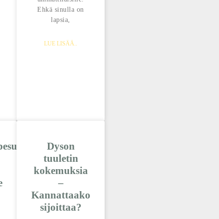
Ehkä sinulla on
lapsia,
LUE LISÄÄ..
esuri
Dyson
tuuletin
kokemuksia
e
–
Kannattaako
sijoittaa?