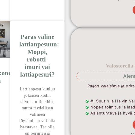
Paras väline
lattianpesuun:
Moppi,
robotti-
Valostorella
imuri vai
kone
lattiapesuri?
Alen
n
Paljon valaisimia ja erit
Lattianpesu kuuluu
jokaisen kodin
#1 Suurin ja Halvin 
siivousrutiineihin,
Nopea toimitus ja laa
mutta täydellisen
Asiantunteva ja hyvä 
välineen
löytäminen voi olla
haastavaa. Tarjolla
on perinteisiä
Vo