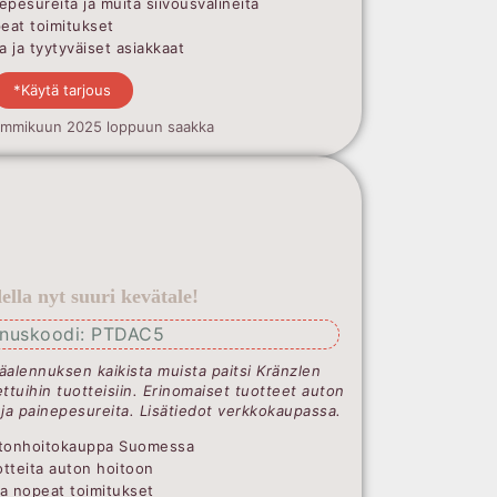
epesureita ja muita siivousvälineitä
peat toimitukset
 ja tyytyväiset asiakkaat
*Käytä tarjous
ammikuun 2025 loppuun saakka
lla nyt suuri kevätale!
nnuskoodi: PTDAC5
äalennuksen kaikista muista paitsi Kränzlen
ttuihin tuotteisiin. Erinomaiset tuotteet auton
 ja painepesureita. Lisätiedot verkkokaupassa.
Autonhoitokauppa Suomessa
uotteita auton hoitoon
ja nopeat toimitukset