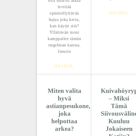
että imurisi alkaa
levittää
epämiellyttävää
LUE LISÄÄ..
hajua joka kerta,
kun käytät sitä?
Yllättävän moni
kamppailee tämän
ongelman kanssa.
Imurin
LUE LISÄÄ..
Miten valita
Kuivahöyryp
hyvä
– Miksi
astianpesukone,
Tämä
joka
Siivousvälin
helpottaa
Kuuluu
arkea?
Jokaiseen