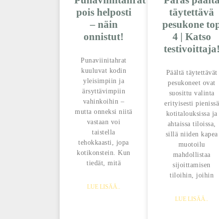
Punaviinitahrat
Paras päält
pois helposti
täytettävä
– näin
pesukone to
onnistut!
4 | Katso
testivoittaja
Punaviinitahrat
kuuluvat kodin
Päältä täytettävät
yleisimpiin ja
pesukoneet ovat
ärsyttävimpiin
suosittu valinta
vahinkoihin –
erityisesti pienissä
mutta onneksi niitä
kotitalouksissa ja
vastaan voi
ahtaissa tiloissa,
taistella
sillä niiden kapea
tehokkaasti, jopa
muotoilu
kotikonstein. Kun
mahdollistaa
tiedät, mitä
sijoittamisen
tiloihin, joihin
LUE LISÄÄ..
LUE LISÄÄ..