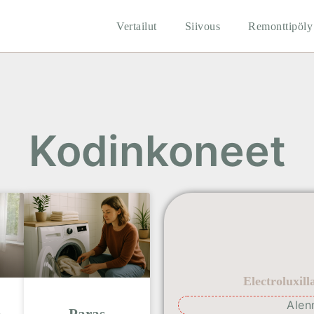
Vertailut
Siivous
Remonttipöly
Kodinkoneet
Electroluxil
Alen