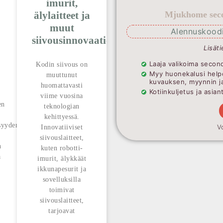
imurit,
älylaitteet ja
Mjukhome seco
muut
Alennuskoodi
siivousinnovaatiot
Lisäti
Laaja valikoima second
Kodin siivous on
Myy huonekalusi help
muuttunut
kuvauksen, myynnin j
huomattavasti
Kotiinkuljetus ja asia
viime vuosina
en
teknologian
kehittyessä.
syyden
V
Innovatiiviset
siivouslaitteet,
n
kuten robotti-
ä
imurit, älykkäät
ikkunapesurit ja
sovelluksilla
toimivat
siivouslaitteet,
tarjoavat