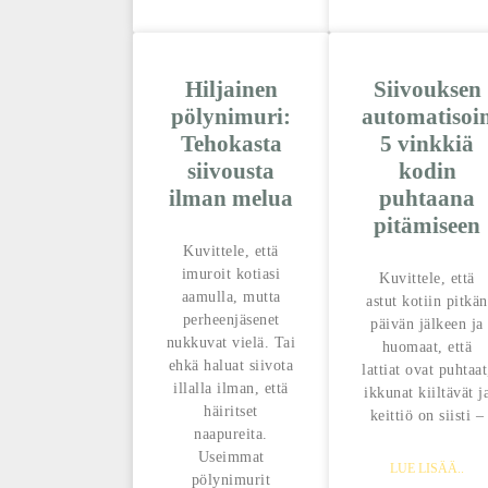
Hiljainen
Siivouksen
pölynimuri:
automatisoin
Tehokasta
5 vinkkiä
siivousta
kodin
ilman melua
puhtaana
pitämiseen
Kuvittele, että
imuroit kotiasi
Kuvittele, että
aamulla, mutta
astut kotiin pitkän
perheenjäsenet
päivän jälkeen ja
nukkuvat vielä. Tai
huomaat, että
ehkä haluat siivota
lattiat ovat puhtaat
illalla ilman, että
ikkunat kiiltävät j
häiritset
keittiö on siisti –
naapureita.
Useimmat
LUE LISÄÄ..
pölynimurit