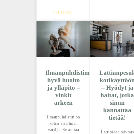
LUE LISÄÄ..
Ilmanpuhdistimen
Lattianpesu
hyvä huolto
kotikäyttöö
ja ylläpito –
– Hyödyt ja
vinkit
haitat, jotka
arkeen
sinun
kannattaa
tietää!
Ilmanpuhdistin on
kotisi sisäilman
vartija. Se auttaa
Lattioiden siivous