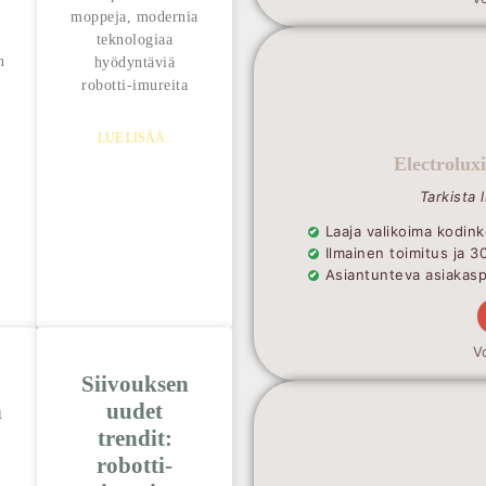
moppeja, modernia
teknologiaa
n
hyödyntäviä
robotti-imureita
LUE LISÄÄ..
Electrolux
Tarkista 
Laaja valikoima kodink
Ilmainen toimitus ja 3
Asiantunteva asiakaspa
V
Siivouksen
n
uudet
trendit:
robotti-