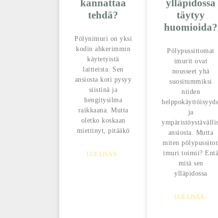
kannattaa
ylläpidossa
tehdä?
täytyy
huomioida?
Pölynimuri on yksi
kodin ahkerimmin
Pölypussittomat
käytetyistä
imurit ovat
laitteista. Sen
nousseet yhä
ansiosta koti pysyy
suositummiksi
siistinä ja
niiden
hengitysilma
helppokäyttöisyyd
raikkaana. Mutta
ja
oletko koskaan
ympäristöystävälli
miettinyt, pitääkö
ansiosta. Mutta
miten pölypussito
imuri toimii? Ent
LUE LISÄÄ..
mitä sen
ylläpidossa
LUE LISÄÄ..