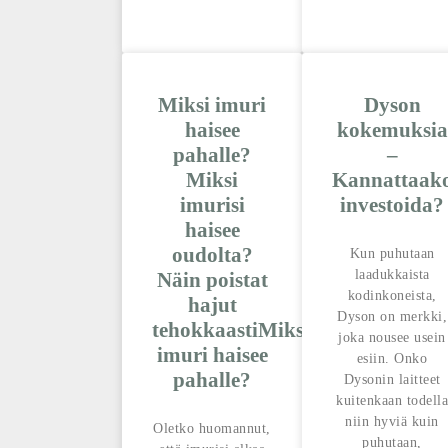
Miksi imuri
Dyson
haisee
kokemuksia
pahalle?
–
Miksi
Kannattaak
imurisi
investoida?
haisee
oudolta?
Kun puhutaan
laadukkaista
Näin poistat
kodinkoneista,
hajut
Dyson on merkki,
tehokkaastiMiksi
joka nousee usein
imuri haisee
esiin. Onko
pahalle?
Dysonin laitteet
kuitenkaan todella
niin hyviä kuin
Oletko huomannut,
puhutaan,