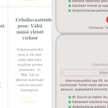
LUE LISÄÄ..
Kattava valikoima pain
Edulliset hinnat ja no
Asiantuntevaa palvelua
Urheiluvaatteiden
ti:
pesu: Vältä
Voimassa: T
nämä yleiset
virheet
Urheiluvaatteiden
pesu ei ole ihan
sama juttu kuin
Autodude
tavallisen pyykin
peseminen. 🏃‍♂️
Ale
Hiki, lika ja
tekniset materiaalit
Alennuskoodilla saa 5% lis
,
tuotteista! Toimii myös alenne
vaativat erityistä
a
pesuun, laadukkaita imureita
huolenpitoa,
#1 Suurin ja Halvin 
Kattavasti edullisia t
LUE LISÄÄ..
Asiantunteva palvelu 