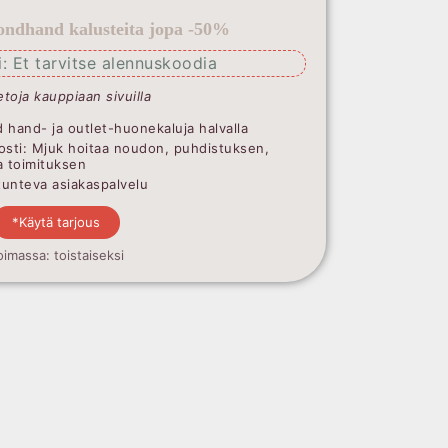
ndhand kalusteita jopa -50%
: Et tarvitse alennuskoodia
etoja kauppiaan sivuilla
 hand- ja outlet-huonekaluja halvalla
osti: Mjuk hoitaa noudon, puhdistuksen,
a toimituksen
ntunteva asiakaspalvelu
*Käytä tarjous
oimassa: toistaiseksi