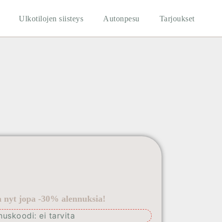
Ulkotilojen siisteys
Autonpesu
Tarjoukset
la nyt jopa -30% alennuksia!
nuskoodi: ei tarvita