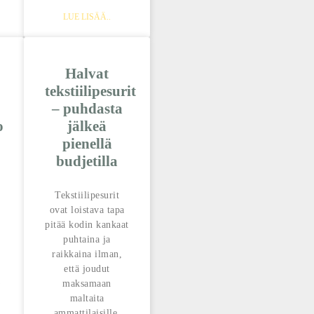
LUE LISÄÄ..
Halvat
tekstiilipesurit
– puhdasta
o
jälkeä
pienellä
budjetilla
Tekstiilipesurit
ovat loistava tapa
pitää kodin kankaat
puhtaina ja
raikkaina ilman,
että joudut
maksamaan
maltaita
ammattilaisille.