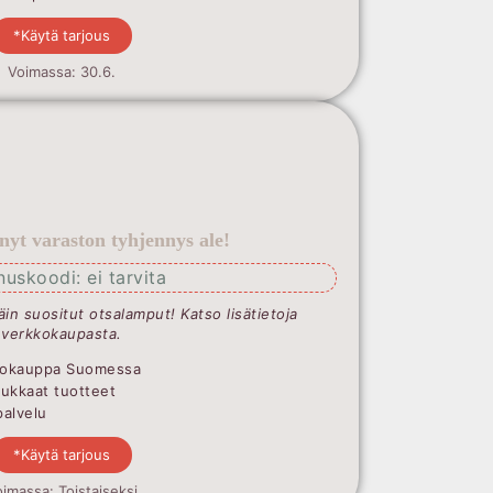
*Käytä tarjous
Voimassa: 30.6.
 nyt varaston tyhjennys ale!
nuskoodi: ei tarvita
täin suositut otsalamput! Katso lisätietoja
verkkokaupasta.
Valokauppa Suomessa
dukkaat tuotteet
palvelu
*Käytä tarjous
imassa: Toistaiseksi