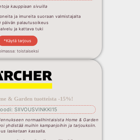
etoja kauppiaan sivuilla
oneita ja imureita suoraan valmistajalta
0 päivän palautusoikeus
lvelu ja kattava tuki
*Käytä tarjous
oimassa: toistaiseksi
me & Garden tuotteista -15%!
oodi: SIIVOUSVINKKI15
lennukseen normaalihintaisista Home & Garden
voi yhdistää muihin kampanjoihin ja tarjouksiin.
us lasketaan kassalla.