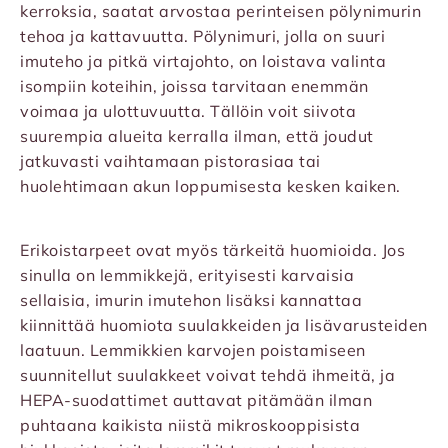
kerroksia, saatat arvostaa perinteisen pölynimurin
tehoa ja kattavuutta. Pölynimuri, jolla on suuri
imuteho ja pitkä virtajohto, on loistava valinta
isompiin koteihin, joissa tarvitaan enemmän
voimaa ja ulottuvuutta. Tällöin voit siivota
suurempia alueita kerralla ilman, että joudut
jatkuvasti vaihtamaan pistorasiaa tai
huolehtimaan akun loppumisesta kesken kaiken.
Erikoistarpeet ovat myös tärkeitä huomioida. Jos
sinulla on lemmikkejä, erityisesti karvaisia
sellaisia, imurin imutehon lisäksi kannattaa
kiinnittää huomiota suulakkeiden ja lisävarusteiden
laatuun. Lemmikkien karvojen poistamiseen
suunnitellut suulakkeet voivat tehdä ihmeitä, ja
HEPA-suodattimet auttavat pitämään ilman
puhtaana kaikista niistä mikroskooppisista