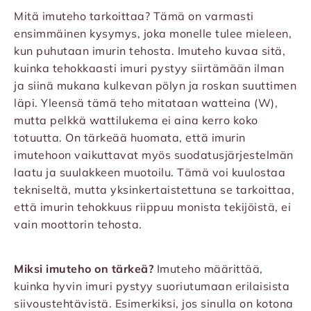
Mitä imuteho tarkoittaa? Tämä on varmasti
ensimmäinen kysymys, joka monelle tulee mieleen,
kun puhutaan imurin tehosta. Imuteho kuvaa sitä,
kuinka tehokkaasti imuri pystyy siirtämään ilman
ja siinä mukana kulkevan pölyn ja roskan suuttimen
läpi. Yleensä tämä teho mitataan watteina (W),
mutta pelkkä wattilukema ei aina kerro koko
totuutta. On tärkeää huomata, että imurin
imutehoon vaikuttavat myös suodatusjärjestelmän
laatu ja suulakkeen muotoilu. Tämä voi kuulostaa
tekniseltä, mutta yksinkertaistettuna se tarkoittaa,
että imurin tehokkuus riippuu monista tekijöistä, ei
vain moottorin tehosta.
Miksi imuteho on tärkeä?
Imuteho määrittää,
kuinka hyvin imuri pystyy suoriutumaan erilaisista
siivoustehtävistä. Esimerkiksi, jos sinulla on kotona