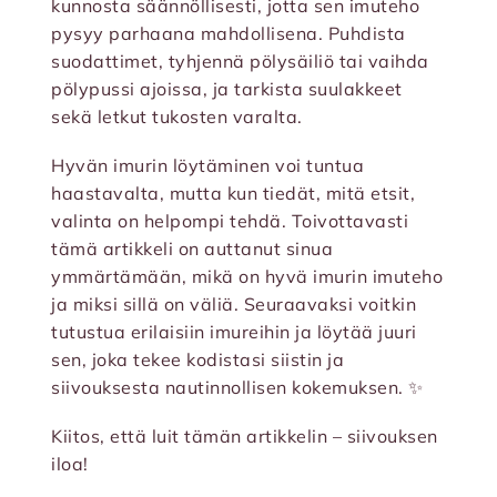
kunnosta säännöllisesti, jotta sen imuteho
pysyy parhaana mahdollisena. Puhdista
suodattimet, tyhjennä pölysäiliö tai vaihda
pölypussi ajoissa, ja tarkista suulakkeet
sekä letkut tukosten varalta.
Hyvän imurin löytäminen voi tuntua
haastavalta, mutta kun tiedät, mitä etsit,
valinta on helpompi tehdä. Toivottavasti
tämä artikkeli on auttanut sinua
ymmärtämään, mikä on hyvä imurin imuteho
ja miksi sillä on väliä. Seuraavaksi voitkin
tutustua erilaisiin imureihin ja löytää juuri
sen, joka tekee kodistasi siistin ja
siivouksesta nautinnollisen kokemuksen. ✨
Kiitos, että luit tämän artikkelin – siivouksen
iloa!