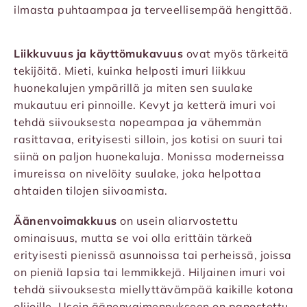
ilmasta puhtaampaa ja terveellisempää hengittää.
Liikkuvuus ja käyttömukavuus
ovat myös tärkeitä
tekijöitä. Mieti, kuinka helposti imuri liikkuu
huonekalujen ympärillä ja miten sen suulake
mukautuu eri pinnoille. Kevyt ja ketterä imuri voi
tehdä siivouksesta nopeampaa ja vähemmän
rasittavaa, erityisesti silloin, jos kotisi on suuri tai
siinä on paljon huonekaluja. Monissa moderneissa
imureissa on nivelöity suulake, joka helpottaa
ahtaiden tilojen siivoamista.
Äänenvoimakkuus
on usein aliarvostettu
ominaisuus, mutta se voi olla erittäin tärkeä
erityisesti pienissä asunnoissa tai perheissä, joissa
on pieniä lapsia tai lemmikkejä. Hiljainen imuri voi
tehdä siivouksesta miellyttävämpää kaikille kotona
olijoille. Usein äänenvaimennukseen on panostettu