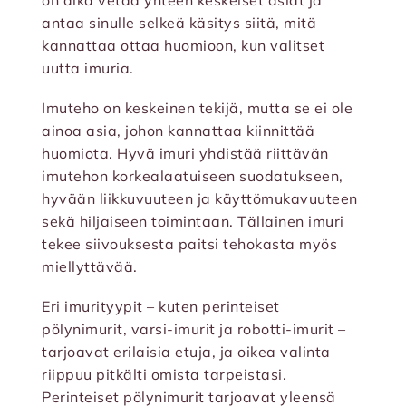
on aika vetää yhteen keskeiset asiat ja
antaa sinulle selkeä käsitys siitä, mitä
kannattaa ottaa huomioon, kun valitset
uutta imuria.
Imuteho on keskeinen tekijä, mutta se ei ole
ainoa asia, johon kannattaa kiinnittää
huomiota. Hyvä imuri yhdistää riittävän
imutehon korkealaatuiseen suodatukseen,
hyvään liikkuvuuteen ja käyttömukavuuteen
sekä hiljaiseen toimintaan. Tällainen imuri
tekee siivouksesta paitsi tehokasta myös
miellyttävää.
Eri imurityypit – kuten perinteiset
pölynimurit, varsi-imurit ja robotti-imurit –
tarjoavat erilaisia etuja, ja oikea valinta
riippuu pitkälti omista tarpeistasi.
Perinteiset pölynimurit tarjoavat yleensä