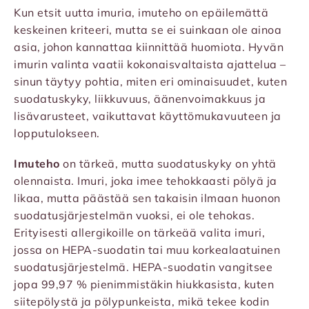
Kun etsit uutta imuria, imuteho on epäilemättä
keskeinen kriteeri, mutta se ei suinkaan ole ainoa
asia, johon kannattaa kiinnittää huomiota. Hyvän
imurin valinta vaatii kokonaisvaltaista ajattelua –
sinun täytyy pohtia, miten eri ominaisuudet, kuten
suodatuskyky, liikkuvuus, äänenvoimakkuus ja
lisävarusteet, vaikuttavat käyttömukavuuteen ja
lopputulokseen.
Imuteho
on tärkeä, mutta suodatuskyky on yhtä
olennaista. Imuri, joka imee tehokkaasti pölyä ja
likaa, mutta päästää sen takaisin ilmaan huonon
suodatusjärjestelmän vuoksi, ei ole tehokas.
Erityisesti allergikoille on tärkeää valita imuri,
jossa on HEPA-suodatin tai muu korkealaatuinen
suodatusjärjestelmä. HEPA-suodatin vangitsee
jopa 99,97 % pienimmistäkin hiukkasista, kuten
siitepölystä ja pölypunkeista, mikä tekee kodin