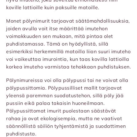
koville lattioille kuin paksuille matoille.
Monet pölynimurit tarjoavat säätömahdollisuuksia,
joiden avulla voit itse määrittää imutehon
voimakkuuden sen mukaan, mitä pintaa olet
puhdistamassa. Tämä on hyödyllistä, sillä
esimerkiksi herkemmillä matoilla liian suuri imuteho
voi vaikeuttaa imurointia, kun taas kovilla lattioilla
korkea imuteho varmistaa tehokkaan puhdistuksen.
Pölynimureissa voi olla pölypussi tai ne voivat olla
pölypussittomia. Pölypussilliset mallit tarjoavat
yleensä paremman suodatustehon, sillä pöly jää
pussiin eikä palaa takaisin huoneilmaan.
Pölypussittomat imurit puolestaan säästävät
rahaa ja ovat ekologisempia, mutta ne vaativat
säännöllistä säiliön tyhjentämistä ja suodattimen
puhdistusta.