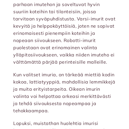
parhaan imutehon ja soveltuvat hyvin
suuriin koteihin tai tilanteisiin, joissa
tarvitaan syväpuhdistusta. Varsi-imurit ovat
kevyitä ja helppokäyttöisiä, joten ne sopivat
erinomaisesti pienempiin koteihin ja
nopeaan siivoukseen. Robotti-imurit
puolestaan ovat erinomainen valinta
ylläpitosiivoukseen, vaikka niiden imuteho ei
välttämättä pärjää perinteisille malleille.
Kun valitset imuria, on tärkeää miettiä kodin
kokoa, lattiatyyppiä, mahdollisia lemmikkejä
ja muita erityistarpeita. Oikean imurin
valinta voi helpottaa arkeasi merkittävästi
ja tehdä siivouksesta nopeampaa ja
tehokkaampaa.
Lopuksi, muistathan huolehtia imurisi