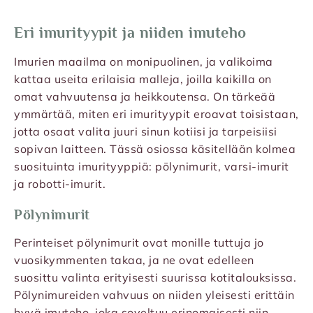
Eri imurityypit ja niiden imuteho
Imurien maailma on monipuolinen, ja valikoima
kattaa useita erilaisia malleja, joilla kaikilla on
omat vahvuutensa ja heikkoutensa. On tärkeää
ymmärtää, miten eri imurityypit eroavat toisistaan,
jotta osaat valita juuri sinun kotiisi ja tarpeisiisi
sopivan laitteen. Tässä osiossa käsitellään kolmea
suosituinta imurityyppiä: pölynimurit, varsi-imurit
ja robotti-imurit.
Pölynimurit
Perinteiset pölynimurit ovat monille tuttuja jo
vuosikymmenten takaa, ja ne ovat edelleen
suosittu valinta erityisesti suurissa kotitalouksissa.
Pölynimureiden vahvuus on niiden yleisesti erittäin
hyvä imuteho, joka soveltuu erinomaisesti niin