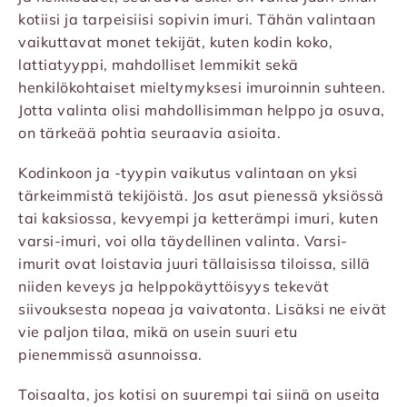
kotiisi ja tarpeisiisi sopivin imuri. Tähän valintaan
vaikuttavat monet tekijät, kuten kodin koko,
lattiatyyppi, mahdolliset lemmikit sekä
henkilökohtaiset mieltymyksesi imuroinnin suhteen.
Jotta valinta olisi mahdollisimman helppo ja osuva,
on tärkeää pohtia seuraavia asioita.
Kodinkoon ja -tyypin vaikutus valintaan on yksi
tärkeimmistä tekijöistä. Jos asut pienessä yksiössä
tai kaksiossa, kevyempi ja ketterämpi imuri, kuten
varsi-imuri, voi olla täydellinen valinta. Varsi-
imurit ovat loistavia juuri tällaisissa tiloissa, sillä
niiden keveys ja helppokäyttöisyys tekevät
siivouksesta nopeaa ja vaivatonta. Lisäksi ne eivät
vie paljon tilaa, mikä on usein suuri etu
pienemmissä asunnoissa.
Toisaalta, jos kotisi on suurempi tai siinä on useita