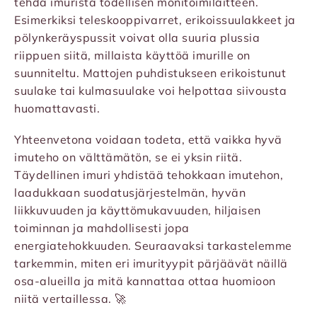
tehdä imurista todellisen monitoimilaitteen.
Esimerkiksi teleskooppivarret, erikoissuulakkeet ja
pölynkeräyspussit voivat olla suuria plussia
riippuen siitä, millaista käyttöä imurille on
suunniteltu. Mattojen puhdistukseen erikoistunut
suulake tai kulmasuulake voi helpottaa siivousta
huomattavasti.
Yhteenvetona voidaan todeta, että vaikka hyvä
imuteho on välttämätön, se ei yksin riitä.
Täydellinen imuri yhdistää tehokkaan imutehon,
laadukkaan suodatusjärjestelmän, hyvän
liikkuvuuden ja käyttömukavuuden, hiljaisen
toiminnan ja mahdollisesti jopa
energiatehokkuuden. Seuraavaksi tarkastelemme
tarkemmin, miten eri imurityypit pärjäävät näillä
osa-alueilla ja mitä kannattaa ottaa huomioon
niitä vertaillessa. 🚀