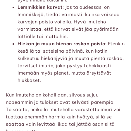
Lemmikkien karvat
: Jos taloudessasi on
lemmikkejä, tiedät varmasti, kuinka vaikeaa
karvojen poisto voi olla. Hyvä imuteho
varmistaa, että karvat eivät jää pyörimään
lattialle tai mattoihin.
Hiekan ja muun hienon roskan poisto
: Etenkin
kesällä tai sateisina päivinä, kun kotiin
kulkeutuu hiekanjyviä ja muuta pientä roskaa,
tarvitset imurin, joka pystyy tehokkaasti
imemään myös pienet, mutta ärsyttävät
hiukkaset.
Kun imuteho on kohdillaan, siivous sujuu
nopeammin ja tulokset ovat selvästi parempia.
Toisaalta, heikolla imuteholla varustettu imuri voi
tuottaa enemmän harmia kuin hyötyä, sillä se
saattaa vain levittää likaa tai jättää osan siitä