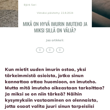
Björk Sari
Viimeksi päivitetty: 22.8.2024
MIKÄ ON HYVÄ IMURIN IMUTEHO JA
MIKSI SILLÄ ON VÄLIÄ?
Jaa artikkeli:
Kun mietit uuden imurin ostoa, yksi
tärkeimmistä asioista, jotka sinun
kannattaa ottaa huomioon, on imuteho.
Mutta mitä imuteho oikeastaan tarkoittaa?
Ja miksi se on niin tärkeä? Näihin
kysymyksiin vastaaminen on olennaista,
jotta osaat valita juuri sinun tarpeisiisi