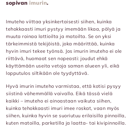
sopivan
imurin
.
Imuteho viittaa yksinkertaisesti siihen, kuinka
tehokkaasti imuri pystyy imemään likaa, pölyä ja
muuta roinaa lattioilta ja matoilta. Se on yksi
tärkeimmistä tekijöistä, joka määrittää, kuinka
hyvin imuri tekee työnsä. Jos imurin imuteho ei ole
riittävä, huomaat sen nopeasti: joudut ehkä
käyttämään useita vetoja saman alueen yli, eikä
lopputulos siltikään ole tyydyttävä.
Hyvä imurin imuteho varmistaa, että kotisi pysyy
siistinä vähemmällä vaivalla. Eikä tässä vielä
kaikki – imuteho ei ainoastaan vaikuta siihen,
kuinka tehokkaasti imuri imee roskat, vaan myös
siihen, kuinka hyvin se suoriutuu erilaisilla pinnoilla,
kuten matoilla, parketilla ja laatta- tai kivipinnoilla.