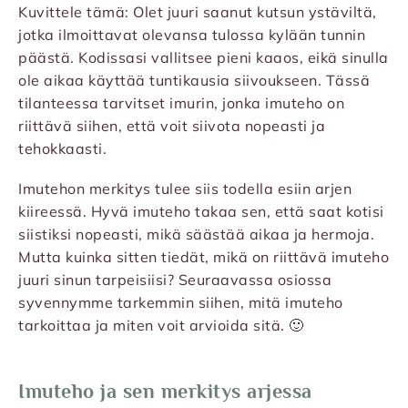
Kuvittele tämä: Olet juuri saanut kutsun ystäviltä,
jotka ilmoittavat olevansa tulossa kylään tunnin
päästä. Kodissasi vallitsee pieni kaaos, eikä sinulla
ole aikaa käyttää tuntikausia siivoukseen. Tässä
tilanteessa tarvitset imurin, jonka imuteho on
riittävä siihen, että voit siivota nopeasti ja
tehokkaasti.
Imutehon merkitys tulee siis todella esiin arjen
kiireessä. Hyvä imuteho takaa sen, että saat kotisi
siistiksi nopeasti, mikä säästää aikaa ja hermoja.
Mutta kuinka sitten tiedät, mikä on riittävä imuteho
juuri sinun tarpeisiisi? Seuraavassa osiossa
syvennymme tarkemmin siihen, mitä imuteho
tarkoittaa ja miten voit arvioida sitä. 🙂
Imuteho ja sen merkitys arjessa