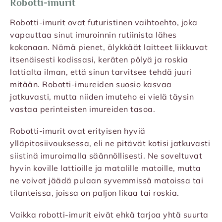
Robotti-imurit
Robotti-imurit ovat futuristinen vaihtoehto, joka
vapauttaa sinut imuroinnin rutiinista lähes
kokonaan. Nämä pienet, älykkäät laitteet liikkuvat
itsenäisesti kodissasi, keräten pölyä ja roskia
lattialta ilman, että sinun tarvitsee tehdä juuri
mitään. Robotti-imureiden suosio kasvaa
jatkuvasti, mutta niiden imuteho ei vielä täysin
vastaa perinteisten imureiden tasoa.
Robotti-imurit ovat erityisen hyviä
ylläpitosiivouksessa, eli ne pitävät kotisi jatkuvasti
siistinä imuroimalla säännöllisesti. Ne soveltuvat
hyvin koville lattioille ja matalille matoille, mutta
ne voivat jäädä pulaan syvemmissä matoissa tai
tilanteissa, joissa on paljon likaa tai roskia.
Vaikka robotti-imurit eivät ehkä tarjoa yhtä suurta