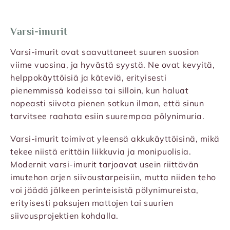
Varsi-imurit
Varsi-imurit ovat saavuttaneet suuren suosion
viime vuosina, ja hyvästä syystä. Ne ovat kevyitä,
helppokäyttöisiä ja käteviä, erityisesti
pienemmissä kodeissa tai silloin, kun haluat
nopeasti siivota pienen sotkun ilman, että sinun
tarvitsee raahata esiin suurempaa pölynimuria.
Varsi-imurit toimivat yleensä akkukäyttöisinä, mikä
tekee niistä erittäin liikkuvia ja monipuolisia.
Modernit varsi-imurit tarjoavat usein riittävän
imutehon arjen siivoustarpeisiin, mutta niiden teho
voi jäädä jälkeen perinteisistä pölynimureista,
erityisesti paksujen mattojen tai suurien
siivousprojektien kohdalla.