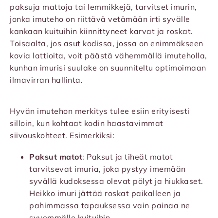
paksuja mattoja tai lemmikkejä, tarvitset imurin,
jonka imuteho on riittävä vetämään irti syvälle
kankaan kuituihin kiinnittyneet karvat ja roskat.
Toisaalta, jos asut kodissa, jossa on enimmäkseen
kovia lattioita, voit päästä vähemmällä imuteholla,
kunhan imurisi suulake on suunniteltu optimoimaan
ilmavirran hallinta.
Hyvän imutehon merkitys tulee esiin erityisesti
silloin, kun kohtaat kodin haastavimmat
siivouskohteet. Esimerkiksi:
Paksut matot
: Paksut ja tiheät matot
tarvitsevat imuria, joka pystyy imemään
syvällä kudoksessa olevat pölyt ja hiukkaset.
Heikko imuri jättää roskat paikalleen ja
pahimmassa tapauksessa vain painaa ne
syvemmälle kuituihin.