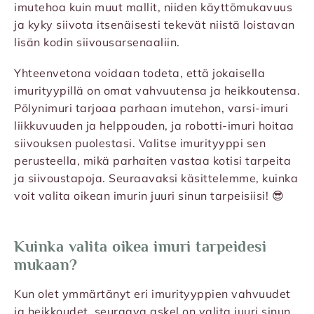
imutehoa kuin muut mallit, niiden käyttömukavuus
ja kyky siivota itsenäisesti tekevät niistä loistavan
lisän kodin siivousarsenaaliin.
Yhteenvetona voidaan todeta, että jokaisella
imurityypillä on omat vahvuutensa ja heikkoutensa.
Pölynimuri tarjoaa parhaan imutehon, varsi-imuri
liikkuvuuden ja helppouden, ja robotti-imuri hoitaa
siivouksen puolestasi. Valitse imurityyppi sen
perusteella, mikä parhaiten vastaa kotisi tarpeita
ja siivoustapoja. Seuraavaksi käsittelemme, kuinka
voit valita oikean imurin juuri sinun tarpeisiisi! 😎
Kuinka valita oikea imuri tarpeidesi
mukaan?
Kun olet ymmärtänyt eri imurityyppien vahvuudet
ja heikkoudet, seuraava askel on valita juuri sinun