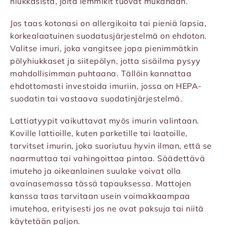
hiukkasista, joita lemmikit tuovat mukanaan.
Jos taas kotonasi on allergikoita tai pieniä lapsia,
korkealaatuinen suodatusjärjestelmä on ehdoton.
Valitse imuri, joka vangitsee jopa pienimmätkin
pölyhiukkaset ja siitepölyn, jotta sisäilma pysyy
mahdollisimman puhtaana. Tällöin kannattaa
ehdottomasti investoida imuriin, jossa on HEPA-
suodatin tai vastaava suodatinjärjestelmä.
Lattiatyypit vaikuttavat myös imurin valintaan.
Koville lattioille, kuten parketille tai laatoille,
tarvitset imurin, joka suoriutuu hyvin ilman, että se
naarmuttaa tai vahingoittaa pintaa. Säädettävä
imuteho ja oikeanlainen suulake voivat olla
avainasemassa tässä tapauksessa. Mattojen
kanssa taas tarvitaan usein voimakkaampaa
imutehoa, erityisesti jos ne ovat paksuja tai niitä
käytetään paljon.