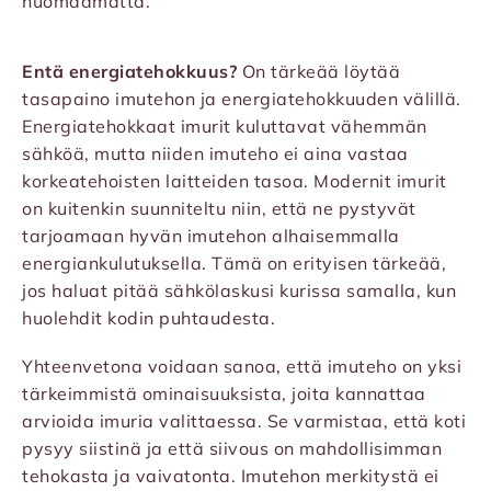
huomaamatta.
Entä energiatehokkuus?
On tärkeää löytää
tasapaino imutehon ja energiatehokkuuden välillä.
Energiatehokkaat imurit kuluttavat vähemmän
sähköä, mutta niiden imuteho ei aina vastaa
korkeatehoisten laitteiden tasoa. Modernit imurit
on kuitenkin suunniteltu niin, että ne pystyvät
tarjoamaan hyvän imutehon alhaisemmalla
energiankulutuksella. Tämä on erityisen tärkeää,
jos haluat pitää sähkölaskusi kurissa samalla, kun
huolehdit kodin puhtaudesta.
Yhteenvetona voidaan sanoa, että imuteho on yksi
tärkeimmistä ominaisuuksista, joita kannattaa
arvioida imuria valittaessa. Se varmistaa, että koti
pysyy siistinä ja että siivous on mahdollisimman
tehokasta ja vaivatonta. Imutehon merkitystä ei