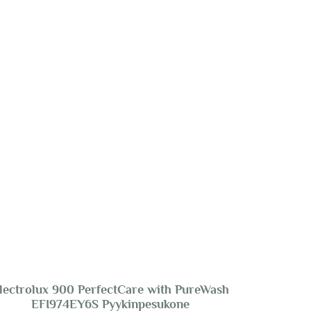
lectrolux 900 PerfectCare with PureWash
EFI974EY6S Pyykinpesukone