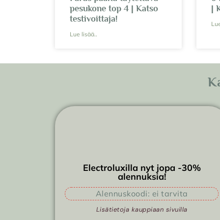
pesukone top 4 | Katso
| 
testivoittaja!
Lue
Lue lisää..
Ka
Electroluxilla nyt jopa -30%
alennuksia!
Alennuskoodi: ei tarvita
Lisätietoja kauppiaan sivuilla