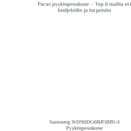
Paras pyykinpesukone – Top 6 mallia er
budjeteille ja tarpeisiin
Samsung WD90DG6B85BBU4
Pyykinpesukone