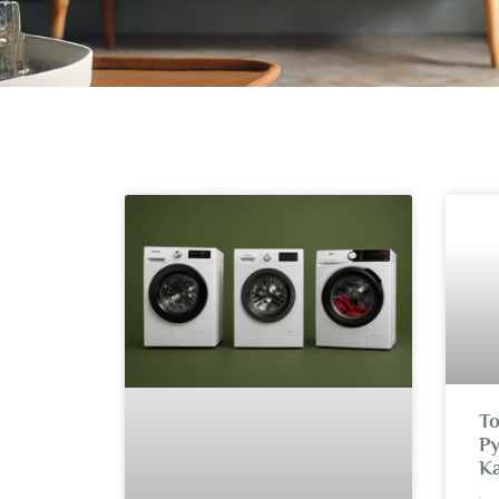
To
Py
Ka