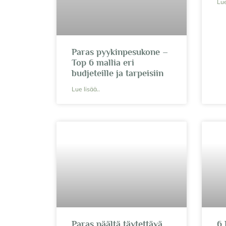
Lue
Paras pyykinpesukone –
Top 6 mallia eri
budjeteille ja tarpeisiin
Lue lisää..
Paras päältä täytettävä
6 