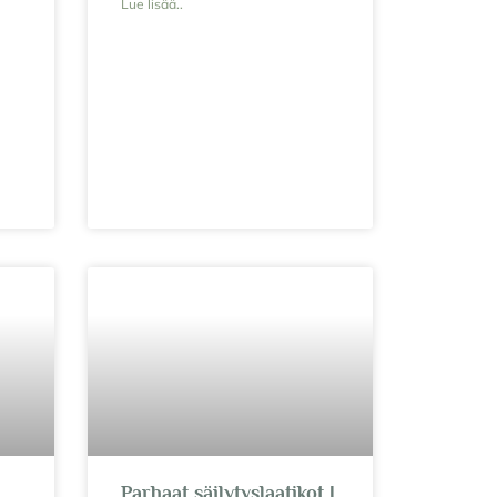
Lue lisää..
Parhaat säilytyslaatikot |