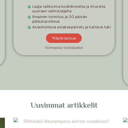
Laaja valikoima kodinkoneita ja imureita
suoraan valmistajalta
Ilmainen toimitus ja 30 päivän
palautusoikeus
Asiantunteva asiakaspalvelu ja kattava tuki
*Käytä tarjous
Voimassa: toistaiseksi
Uusimmat artikkelit