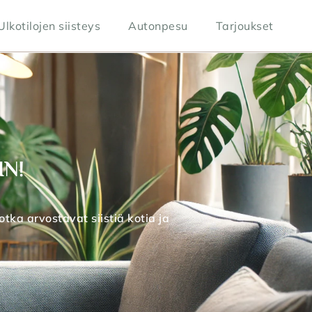
Ulkotilojen siisteys
Autonpesu
Tarjoukset
IN!
jotka arvostavat siistiä kotia ja