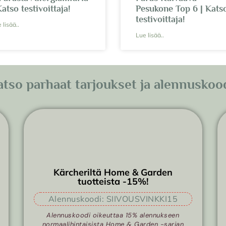
Katso testivoittaja!
Pesukone Top 6 | Kats
testivoittaja!
 lisää..
Lue lisää..
tso parhaat tarjoukset ja alennuskoo
Kärcheriltä Home & Garden
tuotteista -15%!
Alennuskoodi: SIIVOUSVINKKI15
Alennuskoodi oikeuttaa 15% alennukseen
normaalihintaisista Home & Garden -sarjan