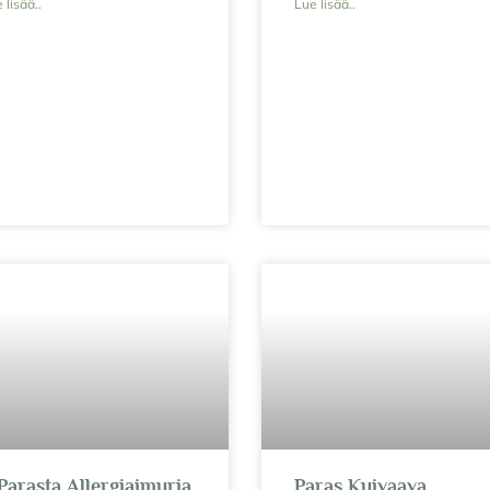
 lisää..
Lue lisää..
Parasta Allergiaimuria
Paras Kuivaava