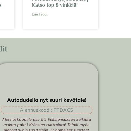
o
Katso top 8 vinkkiä!
Lue lisää..
dit
Autodudella nyt suuri kevätale!
Alennuskoodi: PTDAC5
Alennuskoodilla saa 5% lisäalennuksen kaikista
muista paitsi Kränzlen tuotteista! Toimii myös
alennettuihin tuotteisiin. Erinomaiset tuotteet