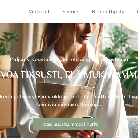
Vertailut
Siivous
Remonttipöly
Paljon siivoustuotteiden vertailuja ja arvosteluja
IVOA FIKSUSTI, ELÄ MUKAVAMM
tä ja hyödyllisiä vinkkejä, tietoa ja tuotteita kaikille, 
toimivia siivousratkaisuja.
Katso suosituimmat imurit!