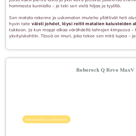
hommasta kunnialla – ja teki sen vielä hiljaa ja tyylillä.
Sen matala rakenne ja uskomaton imuteho yllättivät heti alust
hyvin laite
väisti johdot, löysi reitit matalien kalusteiden a
tukkoon. Ja kun moppi alkaa värähdellä tahrojen kimpussa – 
yksityiskohtiin. Tässä on imuri, joka tekee sen mitä lupaa –
Roborock Q Revo MaxV 
PARAS HINTA-LAATUSUHDE