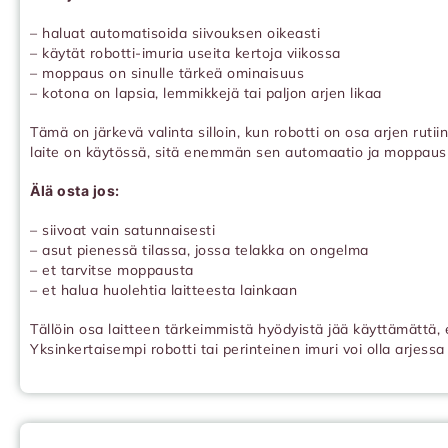
– haluat automatisoida siivouksen oikeasti
– käytät robotti-imuria useita kertoja viikossa
– moppaus on sinulle tärkeä ominaisuus
– kotona on lapsia, lemmikkejä tai paljon arjen likaa
Tämä on järkevä valinta silloin, kun robotti on osa arjen rut
laite on käytössä, sitä enemmän sen automaatio ja moppaus
Älä osta jos:
– siivoat vain satunnaisesti
– asut pienessä tilassa, jossa telakka on ongelma
– et tarvitse moppausta
– et halua huolehtia laitteesta lainkaan
Tällöin osa laitteen tärkeimmistä hyödyistä jää käyttämättä,
Yksinkertaisempi robotti tai perinteinen imuri voi olla arjes