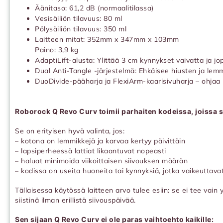
Äänitaso: 61,2 dB (normaalitilassa)
Vesisäiliön tilavuus: 80 ml
Pölysäiliön tilavuus: 350 ml
Laitteen mitat: 352mm x 347mm x 103mm
Paino: 3,9 kg
AdaptiLift-alusta: Ylittää 3 cm kynnykset vaivatta ja j
Dual Anti-Tangle -järjestelmä: Ehkäisee hiusten ja lem
DuoDivide-pääharja ja FlexiArm-kaarisivuharja – ohjaa 
Roborock Q Revo Curv toimii parhaiten kodeissa, joissa s
Se on erityisen hyvä valinta, jos:
– kotona on lemmikkejä ja karvaa kertyy päivittäin
– lapsiperheessä lattiat likaantuvat nopeasti
– haluat minimoida viikoittaisen siivouksen määrän
– kodissa on useita huoneita tai kynnyksiä, jotka vaikeuttavat
Tällaisessa käytössä laitteen arvo tulee esiin: se ei tee vain y
siistinä ilman erillistä siivouspäivää.
Sen sijaan Q Revo Curv ei ole paras vaihtoehto kaikille: