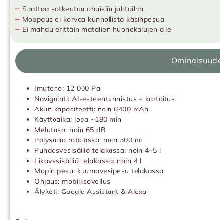
−
Saattaa sotkeutua ohuisiin johtoihin
−
Moppaus ei korvaa kunnollista käsinpesua
−
Ei mahdu erittäin matalien huonekalujen alle
Ominaisuud
Imuteho: 12 000 Pa
Navigointi: AI-esteentunnistus + kartoitus
Akun kapasiteetti: noin 6400 mAh
Käyttöaika: jopa ~180 min
Melutaso: noin 65 dB
Pölysäiliö robotissa: noin 300 ml
Puhdasvesisäiliö telakassa: noin 4–5 l
Likavesisäiliö telakassa: noin 4 l
Mopin pesu: kuumavesipesu telakassa
Ohjaus: mobiilisovellus
Älykoti: Google Assistant & Alexa