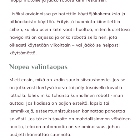
moppi matoille ja jääkö robotti kiinni esteisiin.
Lisäksi arvioinnissa painotettiin käyttäjäkokemuksia ja
pitkäaikaista käyttöä. Erityistä huomiota kiinnitettiin
siihen, kuinka usein laite vaatii huoltoa, miten luotettava
navigointi on arjessa ja onko robotti sellainen, jota
oikeasti käytetään viikoittain – vai jääkö se helposti
käyttämättä.
Nopea valintaopas
Mieti ensin, mikä on kodin suurin siivoushaaste. Jos se
on jatkuvasti kertyvä karva tai pöly tasaisella kovalla
lattialla, lähes mikä tahansa kunnollinen robotti-imuri
auttaa. Jos kodissa on paljon esteitä, lapsia tai
lemmikkejä, esteentunnistukseen kannattaa panostaa
selvästi. Jos tärkein tavoite on mahdollisimman vähäinen
huolto, telakan automaatio on se ominaisuus, johon
budjetti kannattaa suunnata.