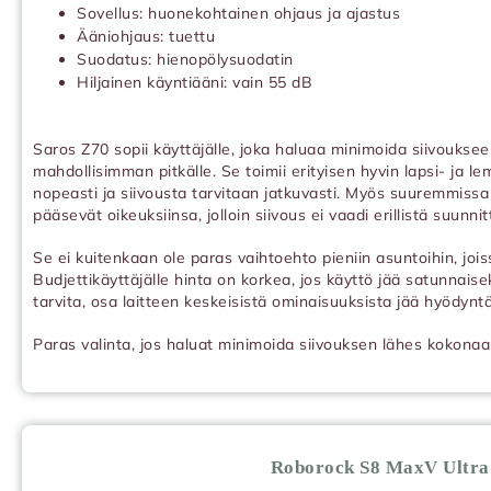
Sovellus: huonekohtainen ohjaus ja ajastus
Ääniohjaus: tuettu
Suodatus: hienopölysuodatin
Hiljainen käyntiääni: vain 55 dB
Saros Z70 sopii käyttäjälle, joka haluaa minimoida siivoukse
mahdollisimman pitkälle. Se toimii erityisen hyvin lapsi- ja lem
nopeasti ja siivousta tarvitaan jatkuvasti. Myös suuremmissa
pääsevät oikeuksiinsa, jolloin siivous ei vaadi erillistä suunnit
Se ei kuitenkaan ole paras vaihtoehto pieniin asuntoihin, jois
Budjettikäyttäjälle hinta on korkea, jos käyttö jää satunnais
tarvita, osa laitteen keskeisistä ominaisuuksista jää hyödynt
Paras valinta, jos haluat minimoida siivouksen lähes kokonaa
Roborock S8 MaxV Ultra 