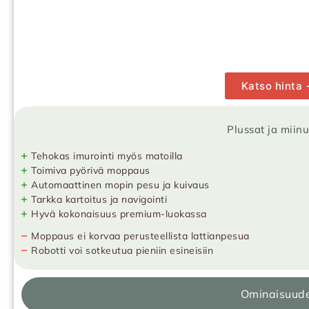
Katso hinta
Plussat ja miin
+
Tehokas imurointi myös matoilla
+
Toimiva pyörivä moppaus
+
Automaattinen mopin pesu ja kuivaus
+
Tarkka kartoitus ja navigointi
+
Hyvä kokonaisuus premium-luokassa
−
Moppaus ei korvaa perusteellista lattianpesua
−
Robotti voi sotkeutua pieniin esineisiin
Ominaisuud