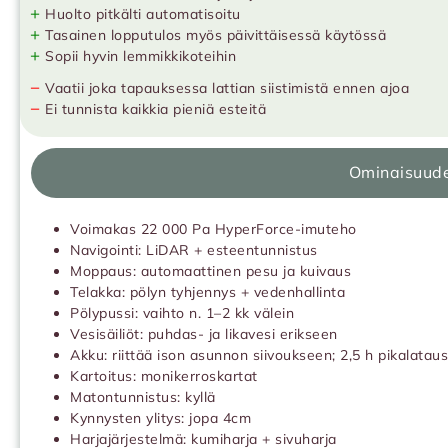
+
Huolto pitkälti automatisoitu
+
Tasainen lopputulos myös päivittäisessä käytössä
+
Sopii hyvin lemmikkikoteihin
−
Vaatii joka tapauksessa lattian siistimistä ennen ajoa
−
Ei tunnista kaikkia pieniä esteitä
Ominaisuud
Voimakas 22 000 Pa HyperForce-imuteho
Navigointi: LiDAR + esteentunnistus
Moppaus: automaattinen pesu ja kuivaus
Telakka: pölyn tyhjennys + vedenhallinta
Pölypussi: vaihto n. 1–2 kk välein
Vesisäiliöt: puhdas- ja likavesi erikseen
Akku: riittää ison asunnon siivoukseen; 2,5 h pikalataus
Kartoitus: monikerroskartat
Matontunnistus: kyllä
Kynnysten ylitys: jopa 4cm
Harjajärjestelmä: kumiharja + sivuharja