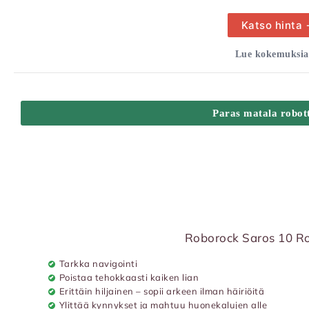
Katso hinta
Lue kokemuksia
Paras matala robott
Roborock Saros 10 Ro
Tarkka navigointi
Poistaa tehokkaasti kaiken lian
Erittäin hiljainen – sopii arkeen ilman häiriöitä
Ylittää kynnykset ja mahtuu huonekalujen alle