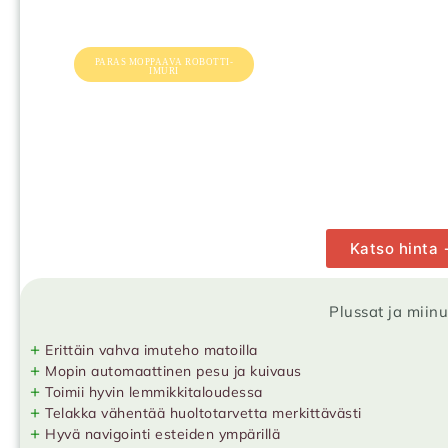
PARAS MOPPAAVA ROBOTTI-
IMURI
Katso hinta
Plussat ja miin
+
Erittäin vahva imuteho matoilla
+
Mopin automaattinen pesu ja kuivaus
+
Toimii hyvin lemmikkitaloudessa
+
Telakka vähentää huoltotarvetta merkittävästi
+
Hyvä navigointi esteiden ympärillä