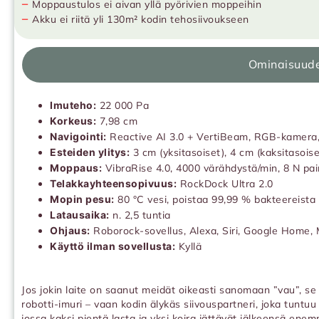
−
Moppaustulos ei aivan yllä pyörivien moppeihin
−
Akku ei riitä yli 130m² kodin tehosiivoukseen
Ominaisuud
Imuteho:
22 000 Pa
Korkeus:
7,98 cm
Navigointi:
Reactive AI 3.0 + VertiBeam, RGB-kamera, 
Esteiden ylitys:
3 cm (yksitasoiset), 4 cm (kaksitasois
Moppaus:
VibraRise 4.0, 4000 värähdystä/min, 8 N pa
Telakkayhteensopivuus:
RockDock Ultra 2.0
Mopin pesu:
80 °C vesi, poistaa 99,99 % bakteereista
Latausaika:
n. 2,5 tuntia
Ohjaus:
Roborock-sovellus, Alexa, Siri, Google Home, 
Käyttö ilman sovellusta:
Kyllä
Jos jokin laite on saanut meidät oikeasti sanomaan ”vau”, s
robotti-imuri – vaan kodin älykäs siivouspartneri, joka tuntuu
jossa kaksi pientä lasta ja yksi koira jättävät jälkeensä ene