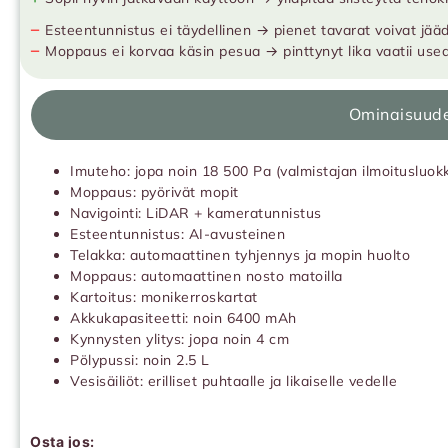
−
Esteentunnistus ei täydellinen → pienet tavarat voivat jää
−
Moppaus ei korvaa käsin pesua → pinttynyt lika vaatii us
Ominaisuud
Imuteho: jopa noin 18 500 Pa (valmistajan ilmoitusluok
Moppaus: pyörivät mopit
Navigointi: LiDAR + kameratunnistus
Esteentunnistus: AI-avusteinen
Telakka: automaattinen tyhjennys ja mopin huolto
Moppaus: automaattinen nosto matoilla
Kartoitus: monikerroskartat
Akkukapasiteetti: noin 6400 mAh
Kynnysten ylitys: jopa noin 4 cm
Pölypussi: noin 2.5 L
Vesisäiliöt: erilliset puhtaalle ja likaiselle vedelle
Osta jos: