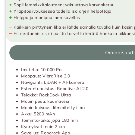
+
Sopii lemmikkitalouteen; vakuuttava karvankeruu
+
Ylläpitosiivouksessa todella iso arjen helpottaja
+
Helppo ja monipuolinen sovellus
−
Kaikkein pinttynein lika ei lähde samalla tavalla kuin käsin
−
Esteentunnistus ei poista tarvetta kerätä hankalia pikkuesin
Ominaisuud
Imuteho: 10 000 Pa
Moppaus: VibraRise 3.0
Navigointi: LiDAR + AI-kamera
Esteentunnistus: Reactive AI 2.0
Telakka: RockDock Ultra
Mopin pesu: kuumavesi
Mopin kuivaus: lämmitetty ilma
Akku: 5200 mAh
Toiminta-aika: jopa 180 min
Kynnykset: noin 2 cm
Sovellus: Roborock App