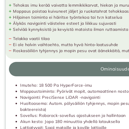
+
Tehokas imu kerää vaivatta lemmikkikarvat, hiekan ja mur
+
Moppaus poistaa kuivuneet jäljet ja ruokatahrat tehokkaas
+
Hiljainen toiminta ei häiritse työntekoa tai tv:n katselua
+
Älykäs navigointi väistelee esteet ja liikkuu sujuvasti
+
Selviää kynnyksistä ja kevyistä matoista ilman ruttaamista
−
Telakka vaatii tilaa
−
Ei ole halvin vaihtoehto, mutta hyvä hinta-laatusuhde
−
Roskasäiliön tyhjennys ja mopin pesu ovat äänekkäitä, mu
Ominaisuud
Imuteho: 18 500 Pa HyperForce-imu
Moppaustoiminto: Pyörivät mopit, automaattinen nosto
Navigointi: PreciSense LiDAR -navigointi
Huoltoasema: Autom. pölysäiliön tyhjennys, mopin pes
bakteereista)
Sovellus: Roborock-sovellus ajastukseen ja hallintaan
Akun kesto: Jopa 180 minuuttia yhdellä latauksella
Lattiatyypit: Sopii matoille ja koville lattioille