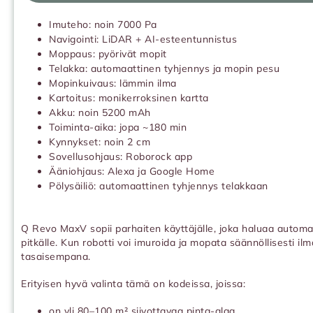
Imuteho: noin 7000 Pa
Navigointi: LiDAR + AI-esteentunnistus
Moppaus: pyörivät mopit
Telakka: automaattinen tyhjennys ja mopin pesu
Mopinkuivaus: lämmin ilma
Kartoitus: monikerroksinen kartta
Akku: noin 5200 mAh
Toiminta-aika: jopa ~180 min
Kynnykset: noin 2 cm
Sovellusohjaus: Roborock app
Ääniohjaus: Alexa ja Google Home
Pölysäiliö: automaattinen tyhjennys telakkaan
Q Revo MaxV sopii parhaiten käyttäjälle, joka haluaa automa
pitkälle. Kun robotti voi imuroida ja mopata säännöllisesti il
tasaisempana.
Erityisen hyvä valinta tämä on kodeissa, joissa:
on yli 80–100 m² siivottavaa pinta-alaa