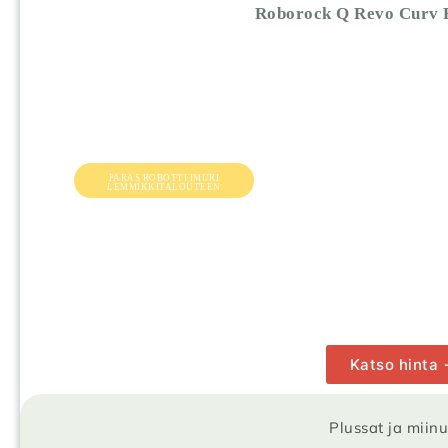
Roborock Q Revo Curv R
PARAS ROBOTTI IMURI
LEMMIKKITALOUTEEN
Katso hinta
Plussat ja miin