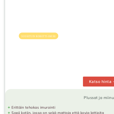
SUOSITUIN ROBOTTI-IMURI
Katso hinta
Plussat ja miin
+
Erittäin tehokas imurointi
+
Sopii kotiin, jossa on sekä mattoja että kovia lattioita