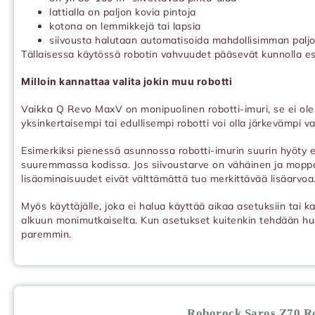
lattialla on paljon kovia pintoja
kotona on lemmikkejä tai lapsia
siivousta halutaan automatisoida mahdollisimman palj
Tällaisessa käytössä robotin vahvuudet pääsevät kunnolla esi
Milloin kannattaa valita jokin muu robotti
Vaikka Q Revo MaxV on monipuolinen robotti-imuri, se ei ole k
yksinkertaisempi tai edullisempi robotti voi olla järkevämpi va
Esimerkiksi pienessä asunnossa robotti-imurin suurin hyöty ei
suuremmassa kodissa. Jos siivoustarve on vähäinen ja mopp
lisäominaisuudet eivät välttämättä tuo merkittävää lisäarvoa
Myös käyttäjälle, joka ei halua käyttää aikaa asetuksiin tai k
alkuun monimutkaiselta. Kun asetukset kuitenkin tehdään huol
paremmin.
Roborock Saros Z70 Ro