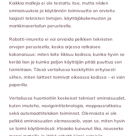
Kaikkia malleja ei ole testattu itse, mutta niiden
ominaisuuksia ja käytännön toimivuutta on arvioitu
laajasti teknisten tietojen, käyttäjäkokemusten ja
markkinavertailun perusteella.
Robotti-imureita ei voi arvioida pelkkien teknisten
arvojen perusteella, koska arjessa ratkaisee
kokonaisuus: miten laite liikkuu kodissa, kuinka hyvin se
kerää lian ja kuinka paljon käyttäjän pitää puuttua sen
toimintaan. Tässä vertailussa keskityttiin erityisesti
siihen, miten laitteet toimivat oikeassa kodissa – ei vain
paperilla.
Vertailussa huomioitiin keskeiset tekniset ominaisuudet,
kuten imuteho, navigointiteknologia, moppausratkaisu
sekä automaattitelakan toiminnot. Olennaista ei ole
pelkkä ominaisuuden olemassaolo, vaan se, miten hyvin
se toimii käytännössä: irtoaako kuivunut lika, nouseeko