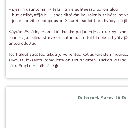
– pieniin asuntoihin → telakka vie suhteessa paljon tilaa
– budjettikäyttäjälle → saat riittävän imuroinnin selvästi hal
– jos et tarvitse moppausta → suuri osa laitteen hyödyistä j
Käytännössä kyse on siitä, kuinka paljon arjessa kertyy lika
rahalle. Jos siivoustarve on satunnaista tai tila pieni, hyöty 
antaa odottaa.
Jos haluat säästää aikaa ja vähentää kotiaskareiden määrää, m
siivoustuloksesta, tämä laite on sinua varten. Klikkaa ja tilaa
tärkeämpiin asioihin! 💨🏠
Roborock Saros 10 Ro