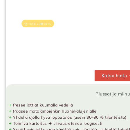
🏆 TESTIVOITTAJA
Katso hinta
Plussat ja miin
+
Pesee lattiat kuumalla vedellä
+
Pääsee matalampienkin huonekalujen alle
+
Yhdellä ajolla hyvä lopputulos (usein 80–90 % tilanteista)
+
Toimiva kartoitus → siivous etenee loogisesti
+
Sopii hyvin jatkuvaan käyttöön → ylläpitää siisteyttä tehok