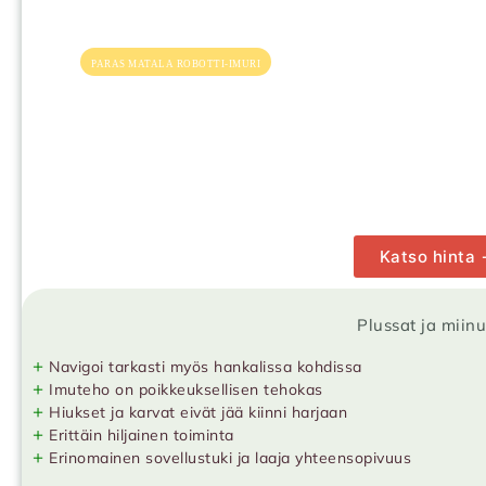
PARAS MATALA ROBOTTI-IMURI
Katso hinta
Plussat ja miin
+
Navigoi tarkasti myös hankalissa kohdissa
+
Imuteho on poikkeuksellisen tehokas
+
Hiukset ja karvat eivät jää kiinni harjaan
+
Erittäin hiljainen toiminta
+
Erinomainen sovellustuki ja laaja yhteensopivuus