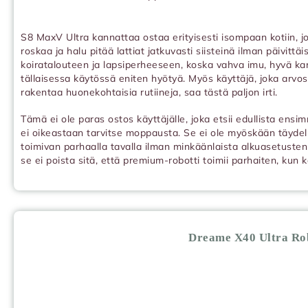
S8 MaxV Ultra kannattaa ostaa erityisesti isompaan kotiin, jos
roskaa ja halu pitää lattiat jatkuvasti siisteinä ilman päivittä
koiratalouteen ja lapsiperheeseen, koska vahva imu, hyvä ka
tällaisessa käytössä eniten hyötyä. Myös käyttäjä, joka arvos
rakentaa huonekohtaisia rutiineja, saa tästä paljon irti.
Tämä ei ole paras ostos käyttäjälle, joka etsii edullista ensi
ei oikeastaan tarvitse moppausta. Se ei ole myöskään täydelli
toimivan parhaalla tavalla ilman minkäänlaista alkuasetusten 
se ei poista sitä, että premium-robotti toimii parhaiten, kun 
Dreame X40 Ultra Rob