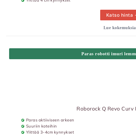
Ylittää 4 cm kynnykset
Katso hinta
Lue kokemuksia
Paras robotti imuri lemm
Roborock Q Revo Curv 
Paras aktiiviseen arkeen
Suuriin koteihin
Ylittää 3-4cm kynnykset