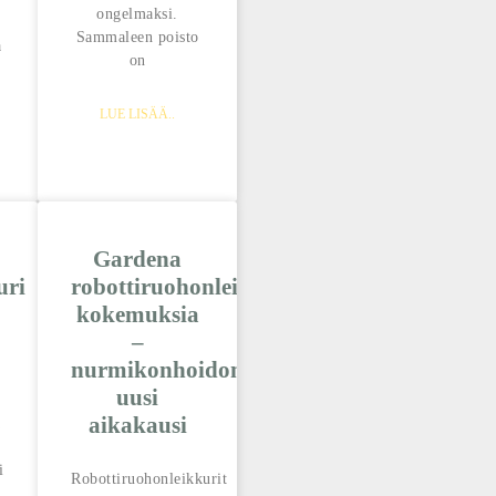
ongelmaksi.
Sammaleen poisto
a
on
LUE LISÄÄ..
Gardena
uri
robottiruohonleikkuri
kokemuksia
–
nurmikonhoidon
uusi
aikakausi
a
i
Robottiruohonleikkurit