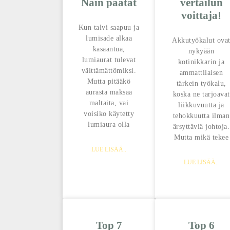
Näin päätät
vertailun
voittaja!
Kun talvi saapuu ja
lumisade alkaa
Akkutyökalut ova
kasaantua,
nykyään
lumiaurat tulevat
kotinikkarin ja
välttämättömiksi.
ammattilaisen
Mutta pitääkö
tärkein työkalu,
aurasta maksaa
koska ne tarjoavat
maltaita, vai
liikkuvuutta ja
voisiko käytetty
tehokkuutta ilman
lumiaura olla
ärsyttäviä johtoja.
Mutta mikä tekee
LUE LISÄÄ..
LUE LISÄÄ..
Top 7
Top 6