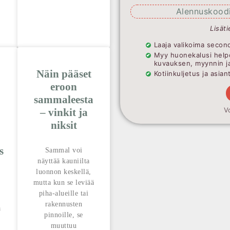
Alennuskoodi
Lisäti
Laaja valikoima second
Myy huonekalusi help
kuvauksen, myynnin j
Näin pääset
Kotiinkuljetus ja asia
eroon
sammaleesta
V
– vinkit ja
niksit
s
Sammal voi
näyttää kauniilta
luonnon keskellä,
mutta kun se leviää
piha-alueille tai
rakennusten
ä
pinnoille, se
muuttuu