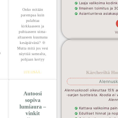
Laaja valikoima kodink
Ilmainen toimitus ja 3
Onko mitään
Asiantunteva asiakaspa
parempaa kuin
pulahtaa
kirkkaaseen ja
puhtaaseen uima-
V
altaaseen kuumana
kesäpäivänä? 🌞
Mutta mitä jos vesi
n
näyttää samealta,
pohjaan kertyy
Kärcheriltä Ho
LUE LISÄÄ..
Alennusk
Alennuskoodi oikeuttaa 15% a
Autoosi
-sarjan tuotteista. Koodia ei 
sopiva
Alenn
lumiaura –
Kattava valikoima pain
vinkit
Edulliset hinnat ja no