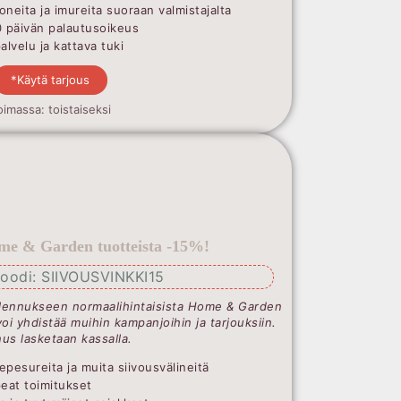
oneita ja imureita suoraan valmistajalta
0 päivän palautusoikeus
lvelu ja kattava tuki
*Käytä tarjous
oimassa: toistaiseksi
me & Garden tuotteista -15%!
oodi: SIIVOUSVINKKI15
lennukseen normaalihintaisista Home & Garden
voi yhdistää muihin kampanjoihin ja tarjouksiin.
us lasketaan kassalla.
epesureita ja muita siivousvälineitä
peat toimitukset