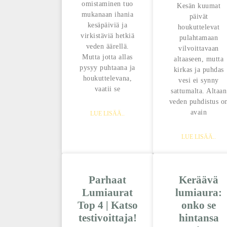
omistaminen tuo
Kesän kuumat
mukanaan ihania
päivät
kesäpäiviä ja
houkuttelevat
virkistäviä hetkiä
pulahtamaan
veden äärellä.
vilvoittavaan
Mutta jotta allas
altaaseen, mutta
pysyy puhtaana ja
kirkas ja puhdas
houkuttelevana,
vesi ei synny
vaatii se
sattumalta. Altaan
veden puhdistus o
avain
LUE LISÄÄ..
LUE LISÄÄ..
Parhaat
Keräävä
Lumiaurat
lumiaura:
Top 4 | Katso
onko se
testivoittaja!
hintansa