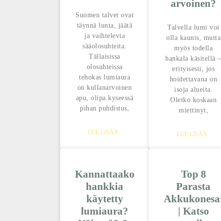
arvoinen?
Suomen talvet ovat
täynnä lunta, jäätä
Talvella lumi voi
ja vaihtelevia
olla kaunis, mutta
sääolosuhteita.
myös todella
Tällaisissa
hankala käsitellä 
olosuhteissa
erityisesti, jos
tehokas lumiaura
hoidettavana on
on kullanarvoinen
isoja alueita.
apu, olipa kyseessä
Oletko koskaan
pihan puhdistus,
miettinyt,
LUE LISÄÄ..
LUE LISÄÄ..
Kannattaako
Top 8
hankkia
Parasta
käytetty
Akkukonesa
lumiaura?
| Katso