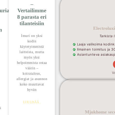
–
uria
Vertailimme
8 parasta eri
tilanteisiin
Electrolux
n
!
Imuri on yksi
Tarkista 
kodin
Laaja valikoima kodink
käytetyimmistä
Ilmainen toimitus ja 3
laitteista, mutta
Asiantunteva asiakaspa
myös yksi
helpoimmista ostaa
väärin –
V
koiratalous,
allergiat ja asunnon
koko muuttavat
hyvän
LUE LISÄÄ..
ä
Mjukhome seco