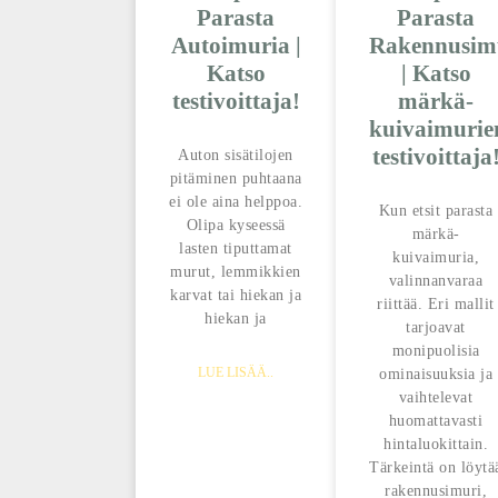
Parasta
Parasta
Autoimuria |
Rakennusim
Katso
| Katso
testivoittaja!
märkä-
kuivaimurie
testivoittaja
Auton sisätilojen
pitäminen puhtaana
ei ole aina helppoa.
Kun etsit parasta
Olipa kyseessä
märkä-
lasten tiputtamat
kuivaimuria,
murut, lemmikkien
valinnanvaraa
karvat tai hiekan ja
riittää. Eri mallit
hiekan ja
tarjoavat
monipuolisia
LUE LISÄÄ..
ominaisuuksia ja
vaihtelevat
huomattavasti
hintaluokittain.
Tärkeintä on löytä
rakennusimuri,