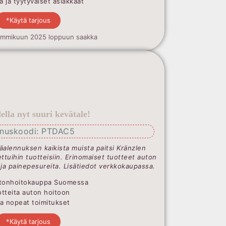
 ja tyytyväiset asiakkaat
*Käytä tarjous
ammikuun 2025 loppuun saakka
lla nyt suuri kevätale!
nnuskoodi: PTDAC5
äalennuksen kaikista muista paitsi Kränzlen
ttuihin tuotteisiin. Erinomaiset tuotteet auton
 ja painepesureita. Lisätiedot verkkokaupassa.
Autonhoitokauppa Suomessa
uotteita auton hoitoon
ja nopeat toimitukset
*Käytä tarjous