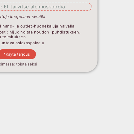
: Et tarvitse alennuskoodia
etoja kauppiaan sivuilla
 hand- ja outlet-huonekaluja halvalla
osti: Mjuk hoitaa noudon, puhdistuksen,
a toimituksen
ntunteva asiakaspalvelu
*Käytä tarjous
oimassa: toistaiseksi