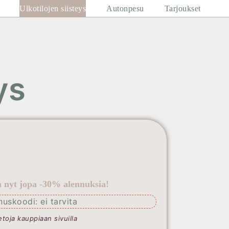
Ulkotilojen siisteys
Autonpesu
Tarjoukset
ys
la nyt jopa -30% alennuksia!
nuskoodi: ei tarvita
etoja kauppiaan sivuilla