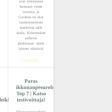
ovat yleistyneet
huimasti viime
vuosina, ja
Gardena on yksi
tunnetuimmista
merkeistä tällä
alalla. Kokemukset
puhuvat
puolestaan: nämä
laitteet säästävät
LUE LISÄÄ..
Paras
ikkunanpesurobotti
Top 7 | Katso
eikkureista:
testivoittaja!
Ikkunanpesurobotti