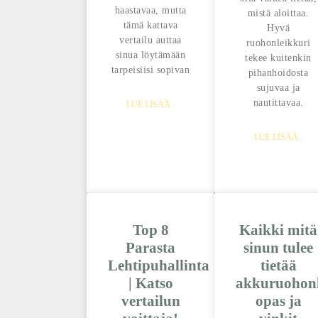
haastavaa, mutta
mistä aloittaa.
tämä kattava
Hyvä
vertailu auttaa
ruohonleikkuri
sinua löytämään
tekee kuitenkin
tarpeisiisi sopivan
pihanhoidosta
sujuvaa ja
nautittavaa.
LUE LISÄÄ..
LUE LISÄÄ..
Top 8
Kaikki mitä
Parasta
sinun tulee
Lehtipuhallinta
tietää
| Katso
akkuruohonl
vertailun
opas ja