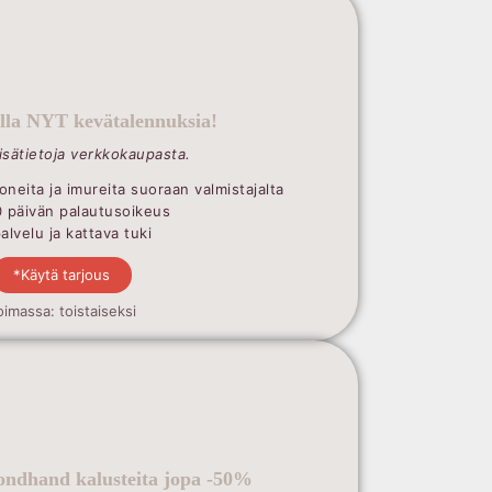
illa NYT kevätalennuksia!
lisätietoja verkkokaupasta.
oneita ja imureita suoraan valmistajalta
0 päivän palautusoikeus
lvelu ja kattava tuki
*Käytä tarjous
oimassa: toistaiseksi
ndhand kalusteita jopa -50%