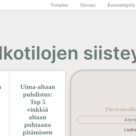
Vertailut
Siivous
Remonttipöly
lkotilojen siiste
n
Uima-altaan
puhdistus:
t
Top 5
vinkkiä
Electroluxil
altaan
Alen
puhtaana
Lisäti
pitämiseen