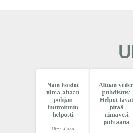
U
Näin hoidat
Altaan vede
uima-altaan
puhdistus:
pohjan
Helpot tava
imuroinnin
pitää
helposti
uimavesi
puhtaana
Uima-altaan