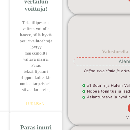
vertailun
voittaja!
t
Tekstiilipesurin
valinta voi olla
haaste, sillä hyviä
pesurivaihtoehtoja
löytyy
Valostorella
markkinoilta
valtava määrä.
Alen
Paras
Paljon valaisimia ja erit
tekstiilipesuri
riippuu kuitenkin
omista tarpeistasi:
#1 Suurin ja Halvin 
siivoatko usein,
Nopea toimitus ja laa
Asiantunteva ja hyvä 
LUE LISÄÄ..
Vo
Paras imuri