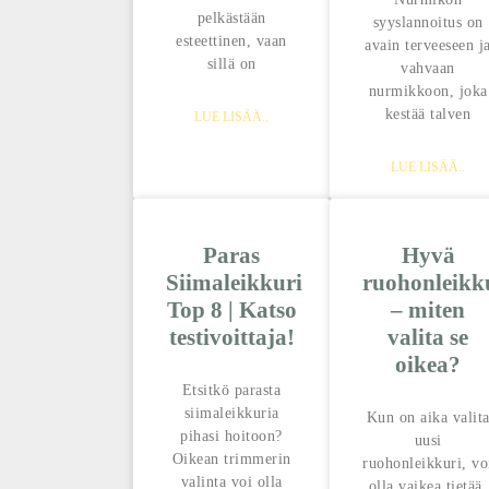
pelkästään
syyslannoitus on
esteettinen, vaan
avain terveeseen j
sillä on
vahvaan
nurmikkoon, joka
kestää talven
LUE LISÄÄ..
LUE LISÄÄ..
Paras
Hyvä
Siimaleikkuri
ruohonleikk
Top 8 | Katso
– miten
testivoittaja!
valita se
oikea?
Etsitkö parasta
siimaleikkuria
Kun on aika valit
pihasi hoitoon?
uusi
Oikean trimmerin
ruohonleikkuri, vo
valinta voi olla
olla vaikea tietää,