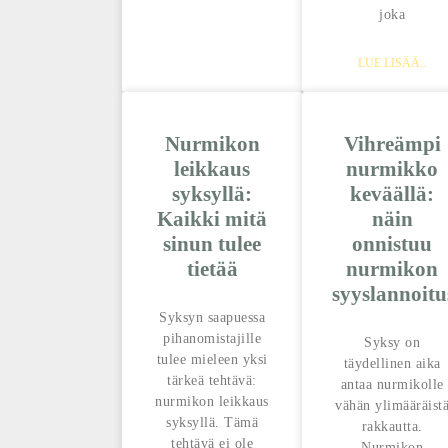
joka
LUE LISÄÄ..
Nurmikon
Vihreämpi
leikkaus
nurmikko
syksyllä:
keväällä:
Kaikki mitä
näin
sinun tulee
onnistuu
tietää
nurmikon
syyslannoitu
Syksyn saapuessa
pihanomistajille
Syksy on
tulee mieleen yksi
täydellinen aika
tärkeä tehtävä:
antaa nurmikolle
nurmikon leikkaus
vähän ylimääräist
syksyllä. Tämä
rakkautta.
tehtävä ei ole
Nurmikon