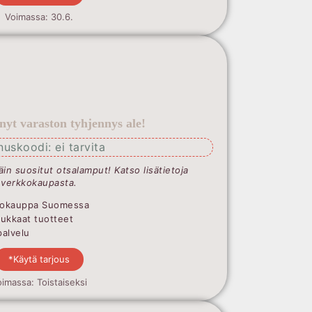
Voimassa: 30.6.
 nyt varaston tyhjennys ale!
nuskoodi: ei tarvita
täin suositut otsalamput! Katso lisätietoja
verkkokaupasta.
Valokauppa Suomessa
dukkaat tuotteet
palvelu
*Käytä tarjous
imassa: Toistaiseksi