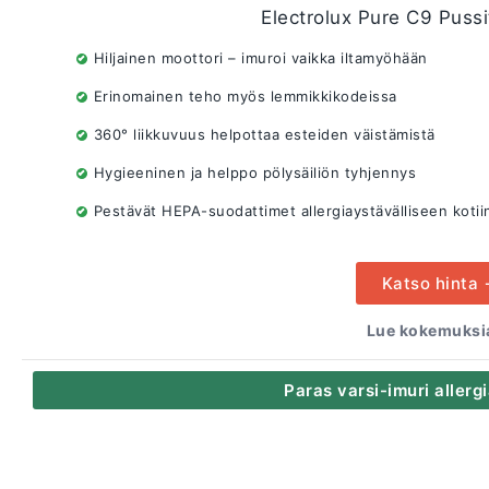
Electrolux Pure C9 Pussi
Hiljainen moottori – imuroi vaikka iltamyöhään
Erinomainen teho myös lemmikkikodeissa
360° liikkuvuus helpottaa esteiden väistämistä
Hygieeninen ja helppo pölysäiliön tyhjennys
Pestävät HEPA-suodattimet allergiaystävälliseen kotii
Katso hinta
Lue kokemuksia
Paras varsi-imuri aller