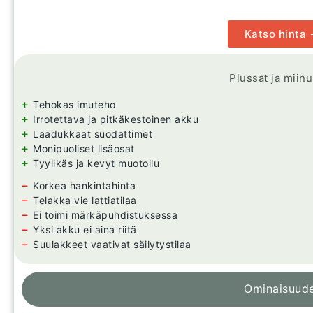
Katso hinta
Plussat ja miin
+
Tehokas imuteho
+
Irrotettava ja pitkäkestoinen akku
+
Laadukkaat suodattimet
+
Monipuoliset lisäosat
+
Tyylikäs ja kevyt muotoilu
−
Korkea hankintahinta
−
Telakka vie lattiatilaa
−
Ei toimi märkäpuhdistuksessa
−
Yksi akku ei aina riitä
−
Suulakkeet vaativat säilytystilaa
Ominaisuud