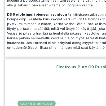
huolehtia pölysuodattimien vaihtamisesta ja haluat imurin, j
alle ja takaisin paikalleen – tämä on looginen valinta.
DS 6 ei ole imuri pieneen asuntoon
tai kiireiseen arkirytmi
kömpelömpi käsitellä kuin kevyet varsi-imurit tai kompaktit 
pysty imuroimaan lainkaan, koska vesisäiliötä ei saa kallist
löydy portaatonta säätöä, mikä voi ärsyttää käyttäjää, joka 
Vesisäiliö pitää tyhjentää ja huuhdella jokaisen käyttökerra
haisee pahoin seuraavalla kerralla. Se on myös selvästi hinta
imuteholla. Jos kotonasi ei ole erityistä allergiasyytä tai si
on todennäköisesti liikaa siihen nähden mitä saat käytännö
Electrolux Pure C9 Pussi
PARAS PÖLYPUSSITON IMURI