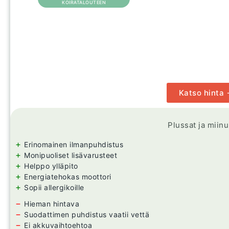
KOIRATALOUTEEN
Katso hinta
Plussat ja miin
+
Erinomainen ilmanpuhdistus
+
Monipuoliset lisävarusteet
+
Helppo ylläpito
+
Energiatehokas moottori
+
Sopii allergikoille
−
Hieman hintava
−
Suodattimen puhdistus vaatii vettä
−
Ei akkuvaihtoehtoa