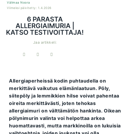
Välimaa Noora
Viimeksi päivitetty: 1.4.2026
6 PARASTA
ALLERGIAIMURIA |
KATSO TESTIVOITTAJA!
Jaa artikkeli:
Allergiaperheissä kodin puhtaudella on
merkittävä vaikutus elämänlaatuun. Pöly,
siitepöly ja lemmikkien hilse voivat pahentaa
oireita merkittävästi, joten tehokas
allergiaimuri on välttämätön hankinta.
Oikean
pölynimurin valinta voi helpottaa arkea
huomattavasti, mutta markkinoilla on lukuisia
vaihtoehtoja, joiden joukosta voi olla