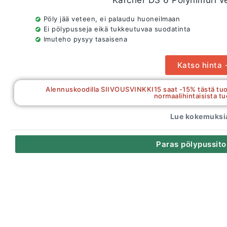
Kärcher DS 6 Pölynimuri v
Pöly jää veteen, ei palaudu huoneilmaan
Ei pölypusseja eikä tukkeutuvaa suodatinta
Imuteho pysyy tasaisena
Katso hinta
Alennuskoodilla SIIVOUSVINKKI15 saat -15% tästä tuo
normaalihintaisista tu
Lue kokemuksia
Paras pölypussito