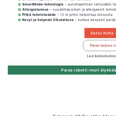
SmartMode-teknologia
– automaattinen tehosäätö la
Allergiatunnus
– suodattaa pölyn ja allergeenit tehok
Pitkä toimintasäde
– 12 m johto helpottaa siivousta
Kevyt ja helposti liikuteltava
– kulkee kevyesti perä
Katso hinta
Paras tarjous n
Lue kokemuksia
Paras robotti-imuri älykkää