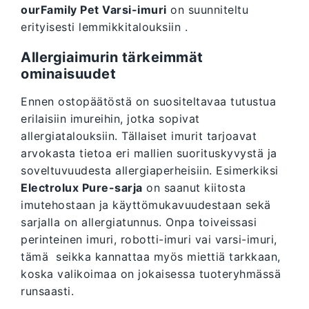
ourFamily Pet Varsi-imuri
on suunniteltu
erityisesti lemmikkitalouksiin .
Allergiaimurin tärkeimmät
ominaisuudet
Ennen ostopäätöstä on suositeltavaa tutustua
erilaisiin imureihin, jotka sopivat
allergiatalouksiin. Tällaiset imurit tarjoavat
arvokasta tietoa eri mallien suorituskyvystä ja
soveltuvuudesta allergiaperheisiin. Esimerkiksi
Electrolux Pure-sarja
on saanut kiitosta
imutehostaan ja käyttömukavuudestaan sekä
sarjalla on allergiatunnus. Onpa toiveissasi
perinteinen imuri, robotti-imuri vai varsi-imuri,
tämä seikka kannattaa myös miettiä tarkkaan,
koska valikoimaa on jokaisessa tuoteryhmässä
runsaasti.