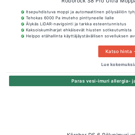
Roborock S8 Pro Ultra Mopp
Itsepuhdistuva moppi ja automaattinen pölysäiliön ty
Tehokas 6000 Pa imuteho pinttyneelle lialle
Älykäs LiDAR-navigointi ja tarkka esteentunnistus
Kaksoiskumiharjat ehkäisevät hiusten sotkeutumista
Helppo etähallinta käyttäjäystävällisen sovelluksen av
Katso hinta
Lue kokemuksia
Paras vesi-imuri allergia- 