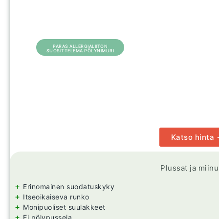
PARAS ALLERGIALIITON
SUOSITTELEMA PÖLYNIMURI
Katso hinta
Plussat ja miin
+
Erinomainen suodatuskyky
+
Itseoikaiseva runko
+
Monipuoliset suulakkeet
+
Ei pölypusseja