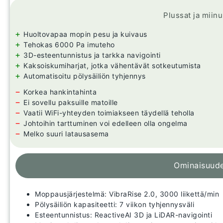
Plussat ja miin
+
Huoltovapaa mopin pesu ja kuivaus
+
Tehokas 6000 Pa imuteho
+
3D-esteentunnistus ja tarkka navigointi
+
Kaksoiskumiharjat, jotka vähentävät sotkeutumista
+
Automatisoitu pölysäiliön tyhjennys
−
Korkea hankintahinta
−
Ei sovellu paksuille matoille
−
Vaatii WiFi-yhteyden toimiakseen täydellä teholla
−
Johtoihin tarttuminen voi edelleen olla ongelma
−
Melko suuri latausasema
Ominaisuud
Moppausjärjestelmä: VibraRise 2.0, 3000 liikettä/min
Pölysäiliön kapasiteetti: 7 viikon tyhjennysväli
Esteentunnistus: ReactiveAI 3D ja LiDAR-navigointi