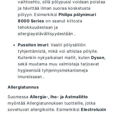
vaihtoehto, sillä pölypussi voidaan poistaa
ja hävittää ilman suoraa kosketusta
pölyyn. Esimerkiksi
Philips pölynimuri
8000 Series
on saanut kiitosta
tehokkuudestaan ja
allergiaystävällisyydestään .
Pussiton imuri
: Vaatii pölysäiliön
tyhjentämistä, mikä voi altistaa pölylle.
Kuitenkin nykyaikaiset mallit, kuten
Dyson
,
sekä muutama muu valmistaja tarjoavat
hygieenisiä tyhjennysmekanismeja
imureissaan .
Allergiatunnus
Suomessa
Allergia-, Iho- ja Astmaliitto
myöntää Allergiatunnuksen tuotteille, jotka
soveltuvat allergikoille. Esimerkiksi
Electroluxin