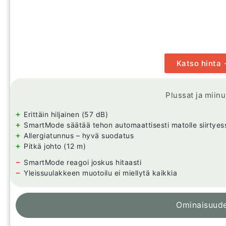
Katso hinta
Plussat ja miin
+
Erittäin hiljainen (57 dB)
+
SmartMode säätää tehon automaattisesti matolle siirtyes
+
Allergiatunnus – hyvä suodatus
+
Pitkä johto (12 m)
−
SmartMode reagoi joskus hitaasti
−
Yleissuulakkeen muotoilu ei miellytä kaikkia
Ominaisuud