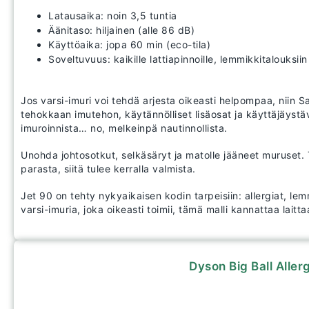
Latausaika: noin 3,5 tuntia
Äänitaso: hiljainen (alle 86 dB)
Käyttöaika: jopa 60 min (eco-tila)
Soveltuvuus: kaikille lattiapinnoille, lemmikkitalouksiin
Jos varsi-imuri voi tehdä arjesta oikeasti helpompaa, niin S
tehokkaan imutehon, käytännölliset lisäosat ja käyttäjäystäv
imuroinnista… no, melkeinpä nautinnollista.
Unohda johtosotkut, selkäsäryt ja matolle jääneet muruset. Tä
parasta, siitä tulee kerralla valmista.
Jet 90 on tehty nykyaikaisen kodin tarpeisiin: allergiat, lemm
varsi-imuria, joka oikeasti toimii, tämä malli kannattaa lait
Dyson Big Ball Aller