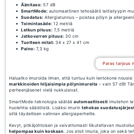
Äänitaso:
57 dB
SmartMode:
automaattinen tehosäätö lattiatyypin m
Suodatus:
Allergiatunnus – poistaa pölyn ja allergeeni
Toimintasäde:
12 metriä
Letkun pituus:
7,5 metriä
Jatkovarren pituus:
30 cm
Tuotteen mitat:
34 x 27 x 41 cm
Paino:
7,3 kg
Paras tarjous 
Haluatko imuroida ilman, että tuntuu kuin lentokone nousisi
markkinoiden hiljaisimpia pölynimureita
– vain 57 dB! Täm
perheenjäsenet vielä nukkuisivat.
SmartMode-teknologia säätää
automaattisesti
imutehon lat
huolehtia säädöistä. Lisäksi imurin
tehokas suodatusjärjes
siitä täydellisen valinnan allergiaperheille.
Kevyt, pitkäjohtoisen ja vaivattomasti liikuteltavan muotoil
helpompaa kuin koskaan
. Jos etsit imuria, joka on sekä t