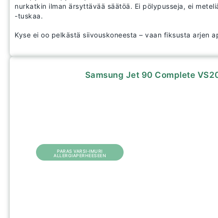
nurkatkin ilman ärsyttävää säätöä. Ei pölypusseja, ei meteliä
-tuskaa.
Kyse ei oo pelkästä siivouskoneesta – vaan fiksusta arjen apu
Samsung Jet 90 Complete VS20
PARAS VARSI-IMURI
ALLERGIAPERHEESEEN