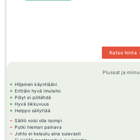
Katso hinta
Plussat ja miin
+
Hiljainen käyntiääni
+
Erittäin hyvä imuteho
+
Pölyt ei pöllähdä
+
Hyvä liikkuvuus
+
Helppo säilyttää
−
Säiliö voisi olla isompi
−
Putki hieman painava
−
Johto ei kelautu aina sulavasti