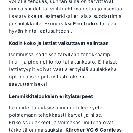
voi olla tehokas, kunhan siinä on tarvittavat
ominaisuudet tai vaihtoehtona ostaa ja asentaa
lisätarvikkeita, esimerkiksi erilaisia suodattimia
ja suulakkeita. Esimerkiksi
Electrolux
tarjoaa
hyvän hinta-laatusuhteen .
Kodin koko ja lattiat vaikuttavat valintaan
Isommissa kodeissa tarvitaan tehokkaampi
imuri ja pidempi johto tai akunkesto. Erilaiset
lattiatyypit voivat vaatia erityisiä suulakkeita
optimaalisen puhdistustuloksen
saavuttamiseksi.
Lemmikkitalouksien erityistarpeet
Lemmikkitalouksissa imurin tulee kyetä
poistamaan tehokkaasti karvat ja hilse.
Erikoissuulakkeet ja voimakas imuteho ovat
tärkeitä ominaisuuksia.
Kärcher VC 6 Cordless