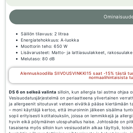
Ominaisuud
Säiliön tilavuus: 2 litraa
Energiatehokkuus: A-luokka
Moottorin teho: 650 W
Lisävarusteet: Matto- ja lattiasuulakkeet, rakosuulake
Melutaso: 80 dB
Alennuskoodilla SIIVOUSVINKKI15 saat -15% tästä tu
normaalihintaisista tu
DS 6 on selkeä valinta
silloin, kun allergia tai astma ohjaa
Vesisuodatusjärjestelmä on periaatteena ylivertainen verrattu
ja allergeenit sitoutuvat veteen eivätkä pääse kiertämään
– moni käyttäjä kertoo, että imuroinnin jälkeen sisäilma tun
sopii erityisesti kotitalouksiin, joissa on lemmikkejä ja all
hyvin eikä pölymäinen ulospuhallus haise. Johtosäde on pit
tasaisena myös silloin kun vesisuodatin alkaa täyttyä, toisin