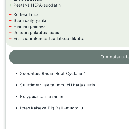
+
Pestävä HEPA-suodatin
−
Korkea hinta
−
Suuri säilytystila
−
Hieman painava
−
Johdon palautus hidas
−
Ei sisäänrakennettua letkupidikettä
Ominaisuud
Suodatus: Radial Root Cyclone™
Suuttimet: useita, mm. hiiliharjasuutin
Pölypussiton rakenne
Itseoikaiseva Big Ball -muotoilu