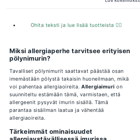
Lue kokemuksia
Ohita teksti ja lue lisää tuotteista 👇🏼
Miksi allergiaperhe tarvitsee erityisen
pölynimurin?
Tavalliset pölynimurit saattavat päästää osan
imemästään pölystä takaisin huoneilmaan, mikä
voi pahentaa allergiaoireita.
Allergiaimuri
on
suunniteltu estämään tämä, varmistaen, että
allergeenit pysyvät imurin sisällä. Tämä
parantaa sisäilman laatua ja vähentää
allergiaoireita.
Tärkeimmät ominaisuudet
allergiaystävällisessä imurissa