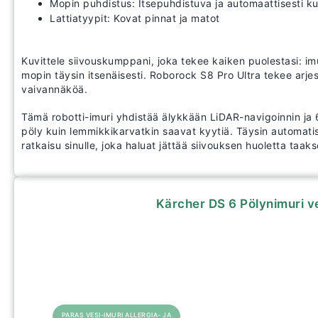
Mopin puhdistus: Itsepuhdistuva ja automaattisesti k
Lattiatyypit: Kovat pinnat ja matot
Kuvittele siivouskumppani, joka tekee kaiken puolestasi: im
mopin täysin itsenäisesti. Roborock S8 Pro Ultra tekee arj
vaivannäköä.
Tämä robotti-imuri yhdistää älykkään LiDAR-navigoinnin ja
pöly kuin lemmikkikarvatkin saavat kyytiä. Täysin automatis
ratkaisu sinulle, joka haluat jättää siivouksen huoletta taaks
Kärcher DS 6 Pölynimuri v
PARAS VESI-IMURI ALLERGIA- JA