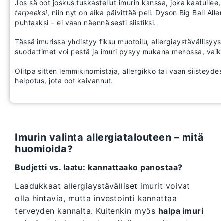
Jos sä oot joskus tuskastellut imurin kanssa, joka kaatuilee
tarpeeksi
, niin nyt on aika päivittää peli. Dyson Big Ball All
puhtaaksi – ei vaan näennäisesti siistiksi.
Tässä imurissa yhdistyy fiksu muotoilu, allergiaystävällisyys
suodattimet voi pestä ja imuri pysyy mukana menossa, vaik
Olitpa sitten lemmikinomistaja, allergikko tai vaan siisteydes
helpotus, jota oot kaivannut.
Imurin valinta allergiatalouteen – mitä
huomioida?
Budjetti vs. laatu: kannattaako panostaa?
Laadukkaat allergiaystävälliset imurit voivat
olla hintavia, mutta investointi kannattaa
terveyden kannalta. Kuitenkin myös
halpa imuri