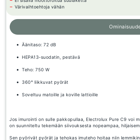
−
Ei sisällä moottoroitua suulaketta
−
Värivaihtoehtoja vähän
Ominaisuud
Äänitaso: 72 dB
HEPA13-suodatin, pestävä
Teho: 750 W
360° liikkuvat pyörät
Soveltuu matoille ja koville lattioille
Jos imurointi on sulle pakkopullaa, Electrolux Pure C9 voi 
on suunniteltu tekemään siivouksesta nopeampaa, hiljaise
Sen pyörivät pyörät ja tehokas imuteho hoitaa niin lemmikin