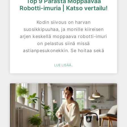
Top 9 Parasta Moppaavaa
Robotti-imuria | Katso vertailu!
Kodin siivous on harvan
suosikkipuuhaa, ja monille kiireisen
arjen keskellä moppaava robotti-imuri
on pelastus siinä missä
astianpesukonekkin. Se hoitaa sekä
LUE LISÄÄ..