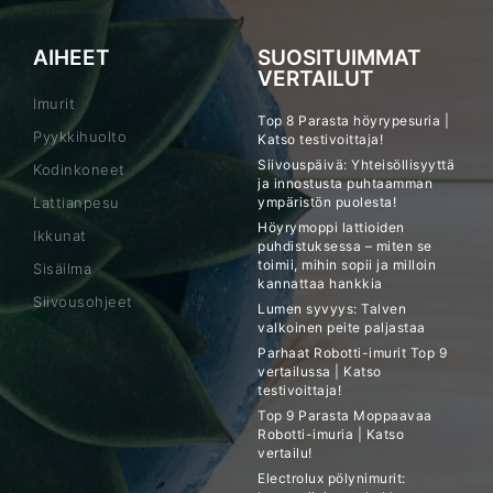
AIHEET
SUOSITUIMMAT
VERTAILUT
Imurit
Top 8 Parasta höyrypesuria |
Pyykkihuolto
Katso testivoittaja!
Siivouspäivä: Yhteisöllisyyttä
Kodinkoneet
ja innostusta puhtaamman
Lattianpesu
ympäristön puolesta!
Höyrymoppi lattioiden
Ikkunat
puhdistuksessa – miten se
toimii, mihin sopii ja milloin
Sisäilma
kannattaa hankkia
Siivousohjeet
Lumen syvyys: Talven
valkoinen peite paljastaa
Parhaat Robotti-imurit Top 9
vertailussa | Katso
testivoittaja!
Top 9 Parasta Moppaavaa
Robotti-imuria | Katso
vertailu!
Electrolux pölynimurit: