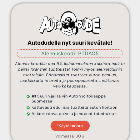
Autodudella nyt suuri kevätale!
Alennuskoodi: PTDAC5
Alennuskoodilla saa 5% lisäalennuksen kaikista muista
paitsi Kränzlen tuotteista! Toimii myös alennettuihin
tuotteisiin. Erinomaiset tuotteet auton pesuun,
laadukkaita imureita ja painepesureita. Lisätiedot
verkkokaupassa.
#1 Suurin ja Halvin Autonhoitokauppa
Suomessa
Kattavasti edullisia tuotteita auton hoitoon
Asiantunteva palvelu ja nopeat toimitukset
*Käytä tarjous
Voimassa: 30.6.