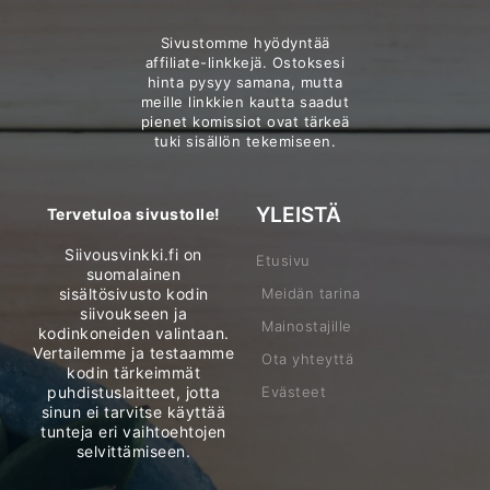
Sivustomme hyödyntää
affiliate-linkkejä. Ostoksesi
hinta pysyy samana, mutta
meille linkkien kautta saadut
pienet komissiot ovat tärkeä
tuki sisällön tekemiseen.
YLEISTÄ
Tervetuloa sivustolle!
Siivousvinkki.fi on
Etusivu
suomalainen
sisältösivusto kodin
Meidän tarina
siivoukseen ja
Mainostajille
kodinkoneiden valintaan.
Vertailemme ja testaamme
Ota yhteyttä
kodin tärkeimmät
puhdistuslaitteet, jotta
Evästeet
sinun ei tarvitse käyttää
tunteja eri vaihtoehtojen
selvittämiseen.