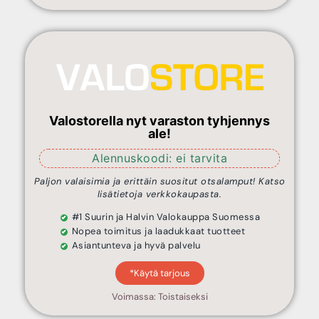
Valostorella nyt varaston tyhjennys
ale!
Alennuskoodi: ei tarvita
Paljon valaisimia ja erittäin suositut otsalamput! Katso
lisätietoja verkkokaupasta.
#1 Suurin ja Halvin Valokauppa Suomessa
Nopea toimitus ja laadukkaat tuotteet
Asiantunteva ja hyvä palvelu
*Käytä tarjous
Voimassa: Toistaiseksi