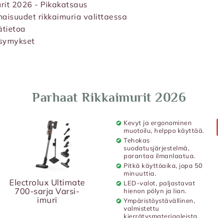
rit 2026 - Pikakatsaus
aisuudet rikkaimuria valittaessa
ätietoa
ysymykset
Parhaat Rikkaimurit 2026
Kevyt ja ergonominen
muotoilu, helppo käyttää.
Tehokas
suodatusjärjestelmä,
parantaa ilmanlaatua.
Pitkä käyttöaika, jopa 50
minuuttia.
Electrolux Ultimate
LED-valot, paljastavat
700-sarja Varsi-
hienon pölyn ja lian.
imuri
Ympäristöystävällinen,
valmistettu
kierrätysmateriaaleista.