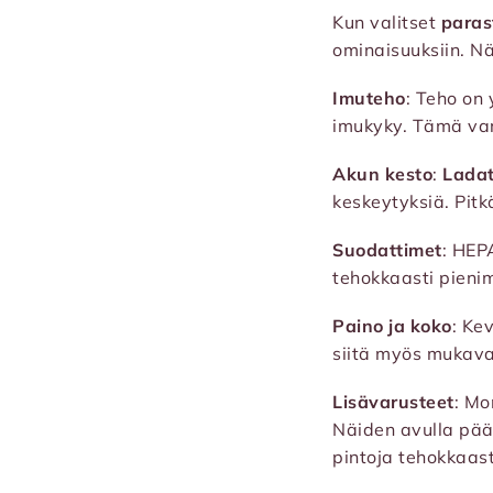
Kun valitset
paras
ominaisuuksiin. Nä
Imuteho
: Teho on
imukyky. Tämä var
Akun kesto
:
Ladat
keskeytyksiä. Pit
Suodattimet
: HEP
tehokkaasti pienim
Paino ja koko
: Ke
siitä myös mukav
Lisävarusteet
: Mo
Näiden avulla pääs
pintoja tehokkaast