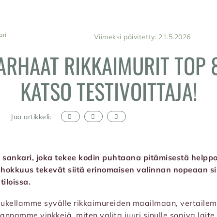
ari
Viimeksi päivitetty: 21.5.2026
ARHAAT RIKKAIMURIT TOP 8
KATSO TESTIVOITTAJA!
Jaa artikkeli:
n sankari, joka tekee kodin puhtaana pitämisestä helppo
tehokkuus tekevät siitä erinomaisen valinnan nopeaan s
tiloissa.
 sukellamme syvälle rikkaimureiden maailmaan, vertaile
annamme vinkkejä, miten valita juuri sinulle sopiva laite