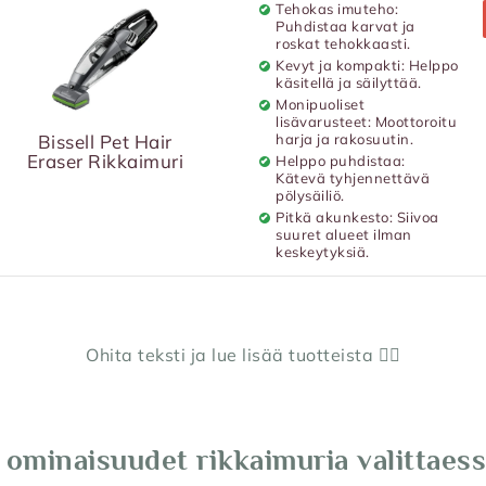
Tehokas imuteho:
Puhdistaa karvat ja
roskat tehokkaasti.
Kevyt ja kompakti: Helppo
käsitellä ja säilyttää.
Monipuoliset
lisävarusteet: Moottoroitu
Bissell Pet Hair
harja ja rakosuutin.
Eraser Rikkaimuri
Helppo puhdistaa:
Kätevä tyhjennettävä
pölysäiliö.
Pitkä akunkesto: Siivoa
suuret alueet ilman
keskeytyksiä.
Ohita teksti ja lue lisää tuotteista 👇🏼
ominaisuudet rikkaimuria valittaes