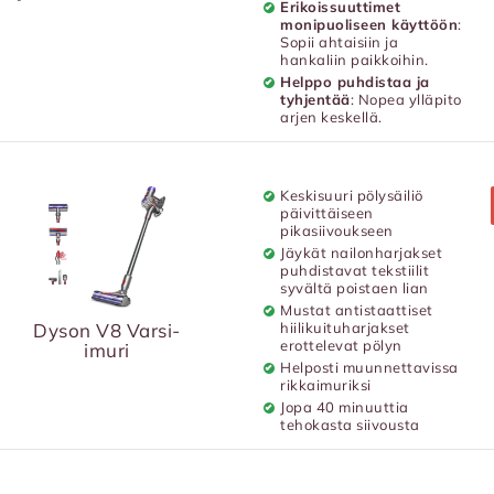
Erikoissuuttimet
monipuoliseen käyttöön
:
Sopii ahtaisiin ja
hankaliin paikkoihin.
Helppo puhdistaa ja
tyhjentää
: Nopea ylläpito
arjen keskellä.
Keskisuuri pölysäiliö
päivittäiseen
pikasiivoukseen
Jäykät nailonharjakset
puhdistavat tekstiilit
syvältä poistaen lian
Mustat antistaattiset
Dyson V8 Varsi-
hiilikuituharjakset
erottelevat pölyn
imuri
Helposti muunnettavissa
rikkaimuriksi
Jopa 40 minuuttia
tehokasta siivousta