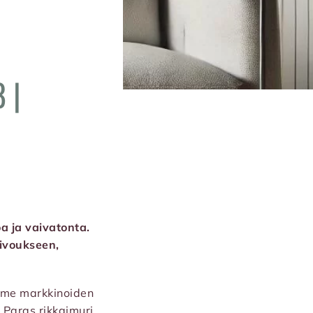
 |
a ja vaivatonta.
iivoukseen,
mme markkinoiden
. Paras rikkaimuri