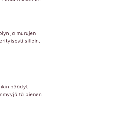
ölyn ja murujen
ityisesti silloin,
enkin päädyt
enmyyjältä pienen