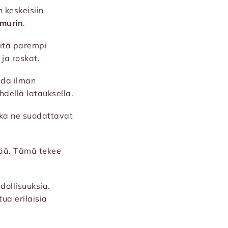
 keskeisiin
imurin
.
sitä parempi
ja roskat.
ida ilman
dellä latauksella.
oska ne suodattavat
ttää. Tämä tekee
dollisuuksia.
ua erilaisia