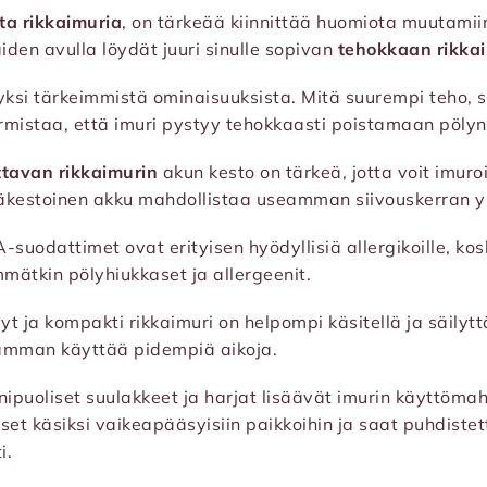
ta rikkaimuria
, on tärkeää kiinnittää huomiota muutamiin
iden avulla löydät juuri sinulle sopivan
tehokkaan rikka
 yksi tärkeimmistä ominaisuuksista. Mitä suurempi teho, 
mistaa, että imuri pystyy tehokkaasti poistamaan pölyn 
tavan rikkaimurin
akun kesto on tärkeä, jotta voit imuro
käkestoinen akku mahdollistaa useamman siivouskerran yh
A-suodattimet ovat erityisen hyödyllisiä allergikoille, k
mätkin pölyhiukkaset ja allergeenit.
vyt ja kompakti rikkaimuri on helpompi käsitellä ja säily
amman käyttää pidempiä aikoja.
nipuoliset suulakkeet ja harjat lisäävät imurin käyttömah
et käsiksi vaikeapääsyisiin paikkoihin ja saat puhdistett
i.