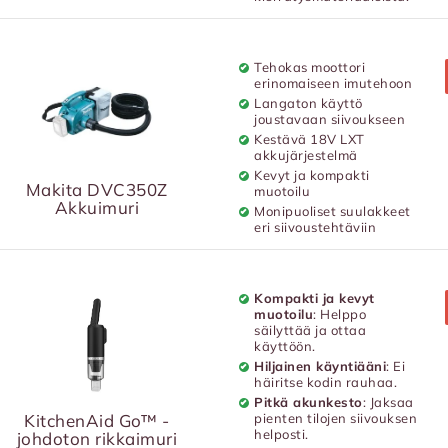
Tehokas moottori
erinomaiseen imutehoon
Langaton käyttö
joustavaan siivoukseen
Kestävä 18V LXT
akkujärjestelmä
Kevyt ja kompakti
Makita DVC350Z
muotoilu
Akkuimuri
Monipuoliset suulakkeet
eri siivoustehtäviin
Kompakti ja kevyt
muotoilu
: Helppo
säilyttää ja ottaa
käyttöön.
Hiljainen käyntiääni
: Ei
häiritse kodin rauhaa.
Pitkä akunkesto
: Jaksaa
KitchenAid Go™ -
pienten tilojen siivouksen
helposti.
johdoton rikkaimuri