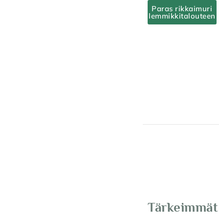
Paras rikkaimuri
lemmikkitalouteen
Tärkeimmät 