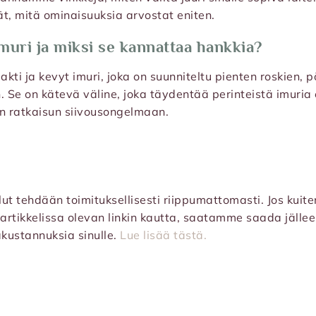
t, mitä ominaisuuksia arvostat eniten.
muri ja miksi se kannattaa hankkia?
kti ja kevyt imuri, joka on suunniteltu pienten roskien, p
 Se on kätevä väline, joka täydentää perinteistä imuria er
an ratkaisun siivousongelmaan.
ilut tehdään toimituksellisesti riippumattomasti. Jos kuit
artikkelissa olevan linkin kautta, saatamme saada jälle
äkustannuksia sinulle.
Lue lisää tästä.