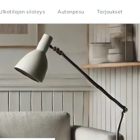
Ulkotilojen siisteys
Autonpesu
Tarjoukset