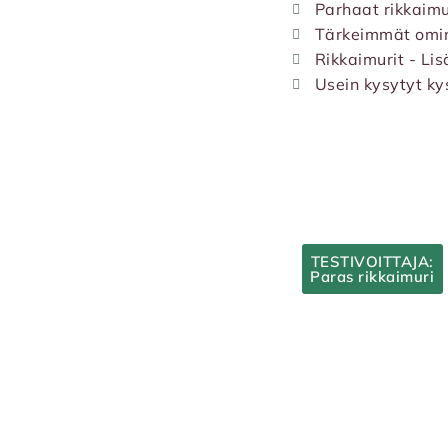
Parhaat rikkaimu
Tärkeimmät omin
Rikkaimurit - Lis
Usein kysytyt k
TESTIVOITTAJA:
Paras rikkaimuri