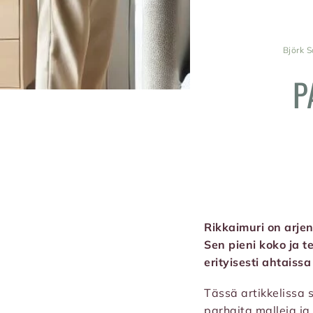
Björk S
P
Rikkaimuri on arje
Sen pieni koko ja 
erityisesti ahtaissa 
Tässä artikkelissa
parhaita malleja ja 