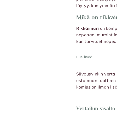
löytyy, kun ymmärrä
Mikä on rikkai
Rikkaimuri
on kompa
nopeaan imurointiin.
kun tarvitset nope
Lue lisää…
Siivousvinkin verta
ostamaan tuotteen 
komission ilman lis
Vertailun sisältö