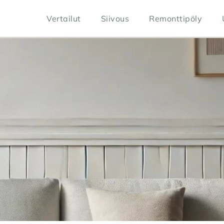
Vertailut
Siivous
Remonttipöly