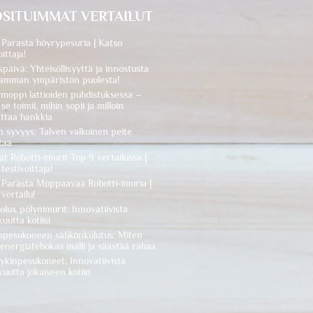
SITUIMMAT VERTAILUT
 Parasta höyrypesuria | Katso
oittaja!
späivä: Yhteisöllisyyttä ja innostusta
amman ympäristön puolesta!
moppi lattioiden puhdistuksessa –
se toimii, mihin sopii ja milloin
ttaa hankkia
 syvyys: Talven valkoinen peite
taa
t Robotti-imurit Top 9 vertailussa |
testivoittaja!
 Parasta Moppaavaa Robotti-imuria |
vertailu!
olux pölynimurit: Innovatiivista
uutta kotiisi
npesukoneen sähkönkulutus: Miten
 energiatehokas malli ja säästää rahaa
ykinpesukoneet: Innovatiivista
uutta jokaiseen kotiin