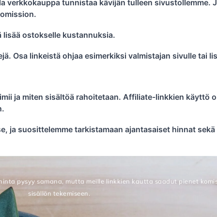
vulla verkkokauppa tunnistaa kävijän tulleen sivustollemme. 
komission.
 lisää ostokselle kustannuksia.
kkejä. Osa linkeistä ohjaa esimerkiksi valmistajan sivulle tai l
i ja miten sisältöä rahoitetaan. Affiliate-linkkien käyttö o
n.
tse, ja suosittelemme tarkistamaan ajantasaiset hinnat se
hinta pysyy samana, mutta meille linkkien kautta saadut pienet komis
sisällön tekemiseen.