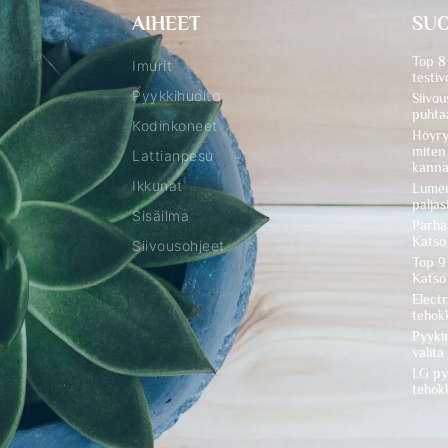
AIHEET
SUO
Top 8
Imurit
testiv
Pyykkihuolto
Siivou
puhta
Kodinkoneet
Höyry
miten 
Lattianpesu
kanna
Ikkunat
Lumen
paljas
Sisäilma
Parhaa
Katso 
Siivousohjeet
Top 9
Katso 
Electr
tehokk
Pyyki
valita
LG py
tehokk