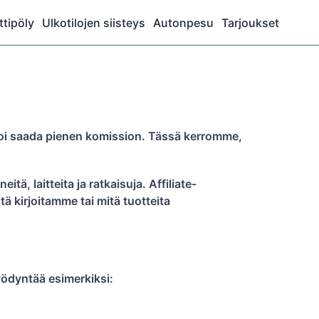
tipöly
Ulkotilojen siisteys
Autonpesu
Tarjoukset
o voi saada pienen komission. Tässä kerromme,
tä, laitteita ja ratkaisuja. Affiliate-
tä kirjoitamme tai mitä tuotteita
hyödyntää esimerkiksi: