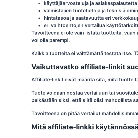
käyttäjäarvosteluja ja asiakaspalautetta
valmistajien tuotetietoja ja teknisiä omi
hintatasoa ja saatavuutta eri verkkokau
eri vaihtoehtojen vertailua käyttötarko
Tavoitteena ei ole vain listata tuotteita, vaa
voi olla parempi.
Kaikkia tuotteita ei välttämättä testata itse.
Vaikuttavatko affiliate-linkit su
Affiliate-linkit eivät määritä sitä, mitä tuottei
Tuote voidaan nostaa vertailuun tai suosituksii
pelkästään siksi, että siitä olisi mahdollista 
Tavoitteena on pitää vertailut mahdollisimman 
Mitä affiliate-linkki käytännössä