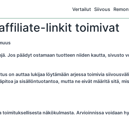
Vertailut
Siivous
Remont
filiate-linkit toimivat
tomuus
inkkejä. Jos päädyt ostamaan tuotteen niiden kautta, sivust
us on auttaa lukijaa löytämään arjessa toimivia siivousvälinei
pitoa ja sisällöntuotantoa, mutta ne eivät määritä sitä, mis
issa toimituksellisesta näkökulmasta. Arvioinnissa voidaan 