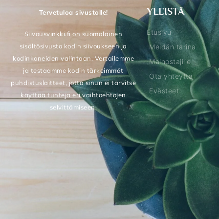
YLEISTÄ
Tervetuloa sivustolle!
Etusivu
Siivousvinkki.fi on suomalainen
sisältösivusto kodin siivoukseen ja
Meidän tarina
kodinkoneiden valintaan. Vertailemme
Mainostajille
ja testaamme kodin tärkeimmät
Ota yhteyttä
puhdistuslaitteet, jotta sinun ei tarvitse
Evästeet
käyttää tunteja eri vaihtoehtojen
selvittämiseen.