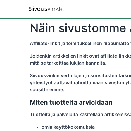
Näin sivustomme af
Affiliate-linkit ja toimituksellinen riippumat
Joidenkin artikkelien linkit ovat affiliate-l
mitä se tarkoittaa lukijan kannalta.
Siivousvinkin vertailujen ja suositusten tarkoit
yhteistyöt auttavat rahoittamaan sivuston yllä
suosittelemme.
Miten tuotteita arvioidaan
Tuotteita ja palveluita käsitellään artikkele
omia käyttökokemuksia