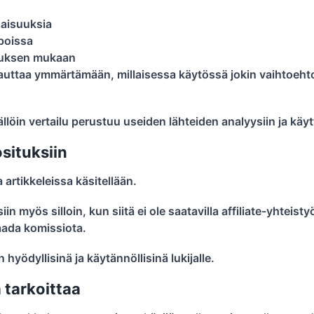
naisuuksia
poissa
ituksen mukaan
n auttaa ymmärtämään, millaisessa käytössä jokin vaihtoehto 
 Tällöin vertailu perustuu useiden lähteiden analyysiin ja kä
osituksiin
ta artikkeleissa käsitellään.
n myös silloin, kun siitä ei ole saatavilla affiliate-yhteisty
saada komissiota.
hyödyllisinä ja käytännöllisinä lukijalle.
 tarkoittaa