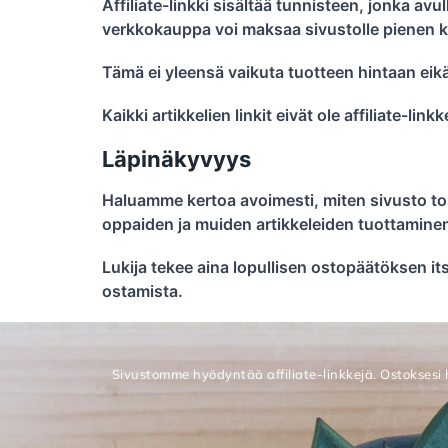
Affiliate-linkki sisältää tunnisteen, jonka a
verkkokauppa voi maksaa sivustolle pienen 
Tämä ei yleensä vaikuta tuotteen hintaan eikä
Kaikki artikkelien linkit eivät ole affiliate-lin
Läpinäkyvyys
Haluamme kertoa avoimesti, miten sivusto toimi
oppaiden ja muiden artikkeleiden tuottamine
Lukija tekee aina lopullisen ostopäätöksen i
ostamista.
Sivustomme hyödyntää affiliate-linkkejä. Ostoksesi 