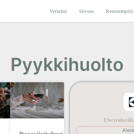
Vertailut
Siivous
Remonttipöly
Pyykkihuolto
Electroluxil
Alen