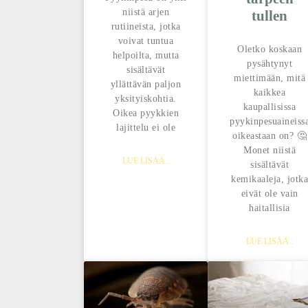
niistä arjen
tullen
rutiineista, jotka
voivat tuntua
Oletko koskaan
helpoilta, mutta
pysähtynyt
sisältävät
miettimään, mitä
yllättävän paljon
kaikkea
yksityiskohtia.
kaupallisissa
Oikea pyykkien
pyykinpesuaineiss
lajittelu ei ole
oikeastaan on? 🤔
Monet niistä
LUE LISÄÄ..
sisältävät
kemikaaleja, jotka
eivät ole vain
haitallisia
LUE LISÄÄ..