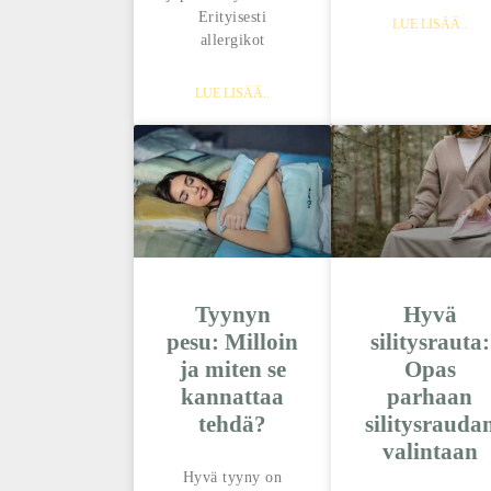
Erityisesti
LUE LISÄÄ..
allergikot
LUE LISÄÄ..
Tyynyn
Hyvä
pesu: Milloin
silitysrauta:
ja miten se
Opas
kannattaa
parhaan
tehdä?
silitysrauda
valintaan
Hyvä tyyny on