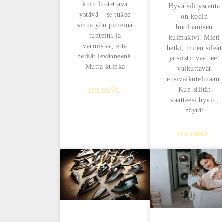
kuin luotettava
Hyvä silitysrauta
ystävä – se tukee
on kodin
sinua yön pimeinä
huoltamisen
tunteina ja
kulmakivi. Mieti
varmistaa, että
hetki, miten sileät
heräät levänneenä.
ja siistit vaatteet
Mutta kuinka
vaikuttavat
ensivaikutelmaan.
Kun silität
LUE LISÄÄ..
vaatteesi hyvin,
näytät
LUE LISÄÄ..