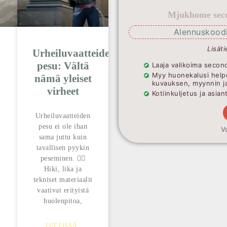
Mjukhome seco
Alennuskoodi
Lisäti
Urheiluvaatteiden
pesu: Vältä
Laaja valikoima second
Myy huonekalusi help
nämä yleiset
kuvauksen, myynnin j
virheet
Kotiinkuljetus ja asia
Urheiluvaatteiden
pesu ei ole ihan
V
sama juttu kuin
tavallisen pyykin
peseminen. 🏃‍♂️
Hiki, lika ja
tekniset materiaalit
vaativat erityistä
n
huolenpitoa,
LUE LISÄÄ..