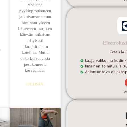
yhdistää
pyykinpesukoneen
ja kuivausrummun
toiminnot yhteen
laitteeseen, tarjoten
kätevän ratkaisun
erityisesti
Electrolux
tilarajoitteisiin
a
Tarkista 
koteihin. Mutta
onko kuivaavasta
Laaja valikoima kodink
pesukoneesta
Ilmainen toimitus ja 3
korvaamaan
Asiantunteva asiakaspa
LUE LISÄÄ..
V