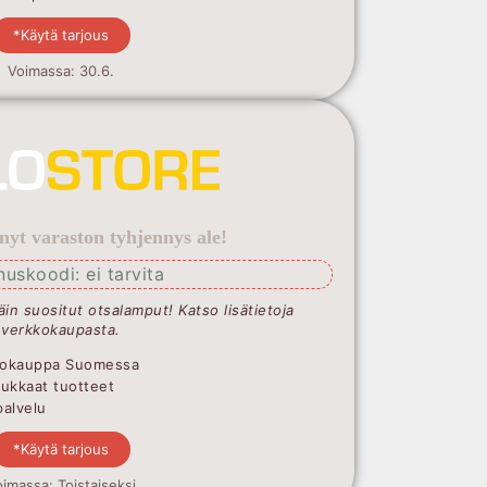
*Käytä tarjous
Voimassa: 30.6.
 nyt varaston tyhjennys ale!
nuskoodi: ei tarvita
täin suositut otsalamput! Katso lisätietoja
verkkokaupasta.
Valokauppa Suomessa
dukkaat tuotteet
palvelu
*Käytä tarjous
imassa: Toistaiseksi