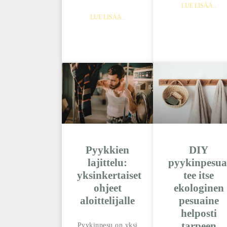
LUE LISÄÄ..
LUE LISÄÄ..
Pyykkien
DIY
lajittelu:
pyykinpesua
yksinkertaiset
tee itse
ohjeet
ekologinen
aloittelijalle
pesuaine
helposti
tarpeen
Pyykinpesu on yksi