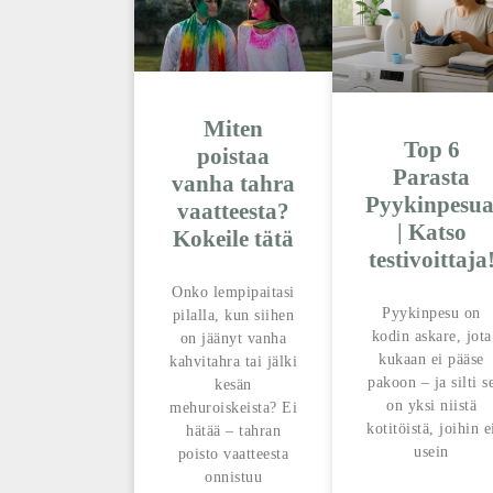
Miten
Top 6
poistaa
Parasta
vanha tahra
Pyykinpesua
vaatteesta?
| Katso
Kokeile tätä
testivoittaja
Onko lempipaitasi
Pyykinpesu on
pilalla, kun siihen
kodin askare, jota
on jäänyt vanha
kukaan ei pääse
kahvitahra tai jälki
pakoon – ja silti s
kesän
on yksi niistä
mehuroiskeista? Ei
kotitöistä, joihin e
hätää – tahran
usein
poisto vaatteesta
onnistuu