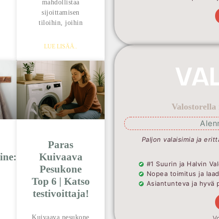
mahdollistaa
sijoittamisen
tiloihin, joihin
LUE LISÄÄ..
Valostorella
Alen
Paljon valaisimia ja erit
Paras
ine:
Kuivaava
#1 Suurin ja Halvin 
Pesukone
Nopea toimitus ja laa
Top 6 | Katso
Asiantunteva ja hyvä 
testivoittaja!
Kuivaava pesukone
Vo