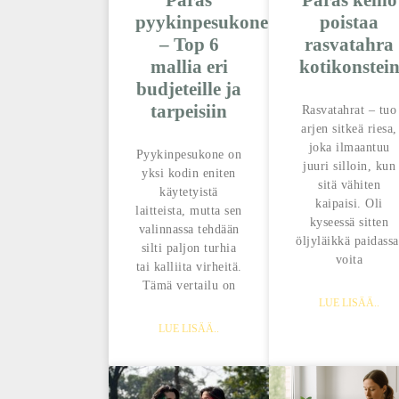
Paras
Paras keino
pyykinpesukone
poistaa
– Top 6
rasvatahra
mallia eri
kotikonstei
budjeteille ja
tarpeisiin
Rasvatahrat – tuo
arjen sitkeä riesa,
joka ilmaantuu
Pyykinpesukone on
juuri silloin, kun
yksi kodin eniten
sitä vähiten
käytetyistä
kaipaisi. Oli
laitteista, mutta sen
kyseessä sitten
valinnassa tehdään
öljyläikkä paidassa
silti paljon turhia
voita
tai kalliita virheitä.
Tämä vertailu on
LUE LISÄÄ..
LUE LISÄÄ..