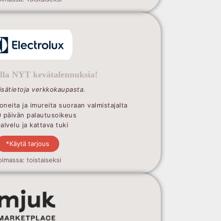
illa NYT kevätalennuksia!
lisätietoja verkkokaupasta.
oneita ja imureita suoraan valmistajalta
0 päivän palautusoikeus
lvelu ja kattava tuki
*Käytä tarjous
oimassa: toistaiseksi