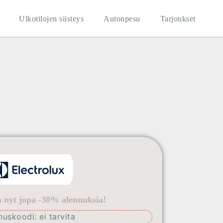
Ulkotilojen siisteys
Autonpesu
Tarjoukset
la nyt jopa -30% alennuksia!
nuskoodi: ei tarvita