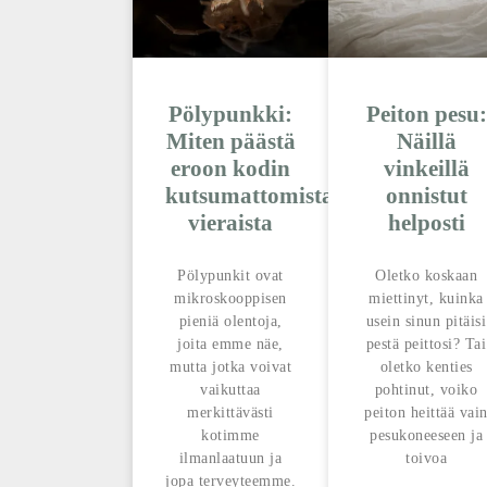
Pölypunkki:
Peiton pesu:
Miten päästä
Näillä
eroon kodin
vinkeillä
kutsumattomista
onnistut
vieraista
helposti
Pölypunkit ovat
Oletko koskaan
mikroskooppisen
miettinyt, kuinka
pieniä olentoja,
usein sinun pitäisi
joita emme näe,
pestä peittosi? Tai
mutta jotka voivat
oletko kenties
vaikuttaa
pohtinut, voiko
merkittävästi
peiton heittää vai
kotimme
pesukoneeseen ja
ilmanlaatuun ja
toivoa
jopa terveyteemme.