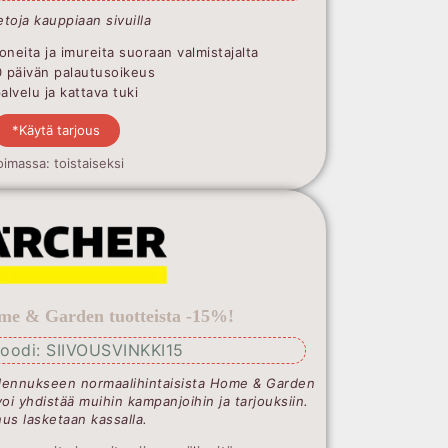
etoja kauppiaan sivuilla
oneita ja imureita suoraan valmistajalta
0 päivän palautusoikeus
lvelu ja kattava tuki
*Käytä tarjous
oimassa: toistaiseksi
me & Garden tuotteista -15%!
oodi: SIIVOUSVINKKI15
lennukseen normaalihintaisista Home & Garden
voi yhdistää muihin kampanjoihin ja tarjouksiin.
us lasketaan kassalla.