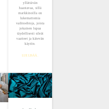
yllättävän
haastavaa, sillä
markkinoilla on
lukemattomia
vaihtoehtoja, joista
jokainen lupaa
täydellisesti sileät
vaatteet ja kätevän
käytön.
LUE LISÄÄ..