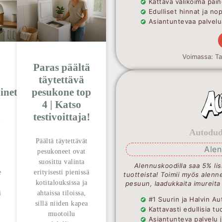
Kattava valikoima pain
Edulliset hinnat ja no
Asiantuntevaa palvelua
Voimassa: T
Paras päältä
täytettävä
inetta
pesukone top
4 | Katso
!
testivoittaja!
Autodude
Päältä täytettävät
Ale
pesukoneet ovat
suosittu valinta
Alennuskoodilla saa 5% lis
e
erityisesti pienissä
tuotteista! Toimii myös alenne
kotitalouksissa ja
pesuun, laadukkaita imureita
i
ahtaissa tiloissa,
#1 Suurin ja Halvin 
sillä niiden kapea
Kattavasti edullisia t
muotoilu
Asiantunteva palvelu 