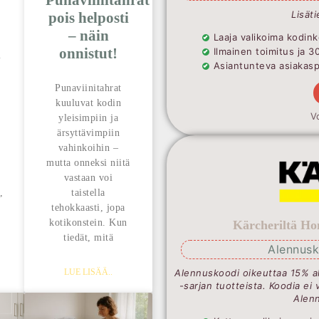
Punaviinitahrat
Lisäti
pois helposti
– näin
Laaja valikoima kodink
n
onnistut!
Ilmainen toimitus ja 3
Asiantunteva asiakaspa
Punaviinitahrat
kuuluvat kodin
V
yleisimpiin ja
ärsyttävimpiin
vahinkoihin –
mutta onneksi niitä
vastaan voi
,
taistella
tehokkaasti, jopa
kotikonstein. Kun
Kärcheriltä Ho
tiedät, mitä
Alennusk
LUE LISÄÄ..
Alennuskoodi oikeuttaa 15% a
-sarjan tuotteista. Koodia ei 
Alenn