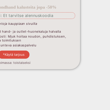
ndhand kalusteita jopa -50%
: Et tarvitse alennuskoodia
etoja kauppiaan sivuilla
 hand- ja outlet-huonekaluja halvalla
osti: Mjuk hoitaa noudon, puhdistuksen,
a toimituksen
ntunteva asiakaspalvelu
*Käytä tarjous
oimassa: toistaiseksi