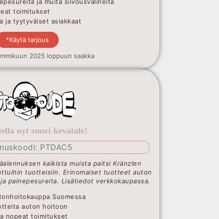
epesureita ja muita siivousvälineitä
peat toimitukset
 ja tyytyväiset asiakkaat
*Käytä tarjous
ammikuun 2025 loppuun saakka
lla nyt suuri kevätale!
nnuskoodi: PTDAC5
äalennuksen kaikista muista paitsi Kränzlen
ttuihin tuotteisiin. Erinomaiset tuotteet auton
 ja painepesureita. Lisätiedot verkkokaupassa.
Autonhoitokauppa Suomessa
uotteita auton hoitoon
ja nopeat toimitukset