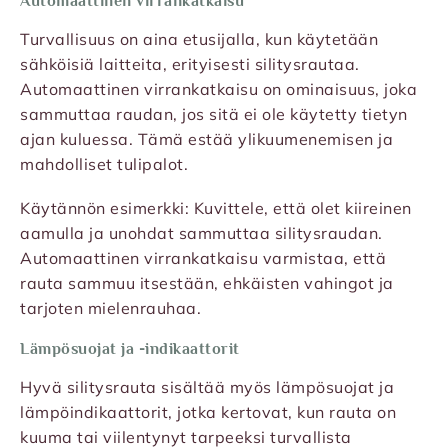
Automaattinen virrankatkaisu
Turvallisuus on aina etusijalla, kun käytetään
sähköisiä laitteita, erityisesti silitysrautaa.
Automaattinen virrankatkaisu on ominaisuus, joka
sammuttaa raudan, jos sitä ei ole käytetty tietyn
ajan kuluessa. Tämä estää ylikuumenemisen ja
mahdolliset tulipalot.
Käytännön esimerkki: Kuvittele, että olet kiireinen
aamulla ja unohdat sammuttaa silitysraudan.
Automaattinen virrankatkaisu varmistaa, että
rauta sammuu itsestään, ehkäisten vahingot ja
tarjoten mielenrauhaa.
Lämpösuojat ja -indikaattorit
Hyvä silitysrauta sisältää myös lämpösuojat ja
lämpöindikaattorit, jotka kertovat, kun rauta on
kuuma tai viilentynyt tarpeeksi turvallista