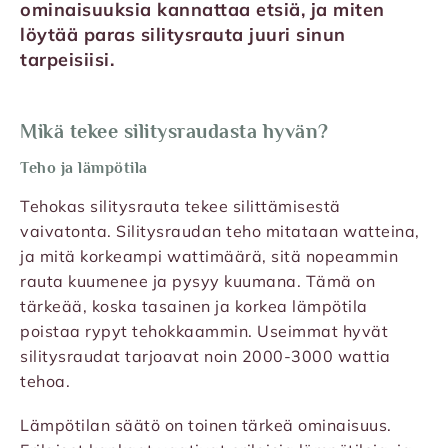
ominaisuuksia kannattaa etsiä, ja miten
löytää paras silitysrauta juuri sinun
tarpeisiisi.
Mikä tekee silitysraudasta hyvän?
Teho ja lämpötila
Tehokas silitysrauta tekee silittämisestä
vaivatonta. Silitysraudan teho mitataan watteina,
ja mitä korkeampi wattimäärä, sitä nopeammin
rauta kuumenee ja pysyy kuumana. Tämä on
tärkeää, koska tasainen ja korkea lämpötila
poistaa rypyt tehokkaammin. Useimmat hyvät
silitysraudat tarjoavat noin 2000-3000 wattia
tehoa.
Lämpötilan säätö on toinen tärkeä ominaisuus.