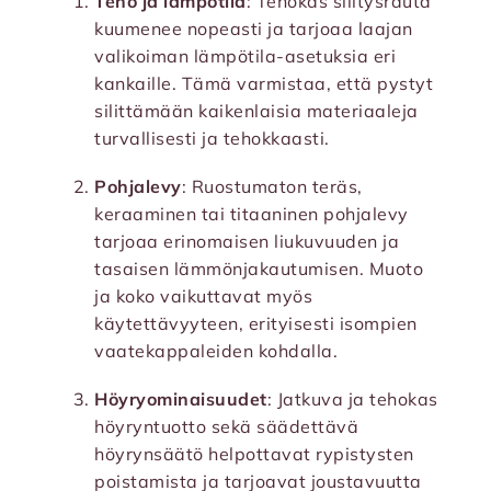
Teho ja lämpötila
: Tehokas silitysrauta
kuumenee nopeasti ja tarjoaa laajan
valikoiman lämpötila-asetuksia eri
kankaille. Tämä varmistaa, että pystyt
silittämään kaikenlaisia materiaaleja
turvallisesti ja tehokkaasti.
Pohjalevy
: Ruostumaton teräs,
keraaminen tai titaaninen pohjalevy
tarjoaa erinomaisen liukuvuuden ja
tasaisen lämmönjakautumisen. Muoto
ja koko vaikuttavat myös
käytettävyyteen, erityisesti isompien
vaatekappaleiden kohdalla.
Höyryominaisuudet
: Jatkuva ja tehokas
höyryntuotto sekä säädettävä
höyrynsäätö helpottavat rypistysten
poistamista ja tarjoavat joustavuutta