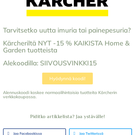
Tarvitsetko uutta imuria tai painepesuria?
Kärcheriltä NYT -15 % KAIKISTA Home &
Garden tuotteista
Alekoodilla: SIIVOUSVINKKI15
Hyödynnä koodi!
Alennuskoodi koskee normaalihintaisia tuotteita Kärcherin
verkkokaupassa.
Piditko artikkelista? Jaa ystävälle!
Jaa Facebookissa
Jaa Twitterissä