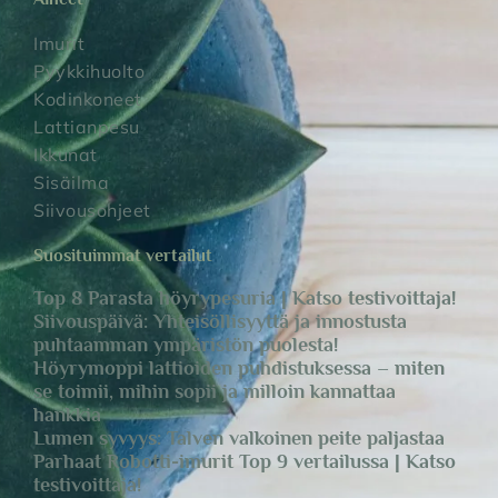
Imurit
Pyykkihuolto
Kodinkoneet
Lattianpesu
Ikkunat
Sisäilma
Siivousohjeet
Suosituimmat vertailut
Top 8 Parasta höyrypesuria | Katso testivoittaja!
Siivouspäivä: Yhteisöllisyyttä ja innostusta
puhtaamman ympäristön puolesta!
Höyrymoppi lattioiden puhdistuksessa – miten
se toimii, mihin sopii ja milloin kannattaa
hankkia
Lumen syvyys: Talven valkoinen peite paljastaa
Parhaat Robotti-imurit Top 9 vertailussa | Katso
testivoittaja!