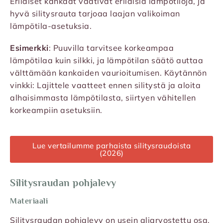
Erilaiset kankaat vaativat erilaisia lämpötiloja, ja
hyvä silitysrauta tarjoaa laajan valikoiman
lämpötila-asetuksia.
Esimerkki
: Puuvilla tarvitsee korkeampaa
lämpötilaa kuin silkki, ja lämpötilan säätö auttaa
välttämään kankaiden vaurioitumisen. Käytännön
vinkki: Lajittele vaatteet ennen silitystä ja aloita
alhaisimmasta lämpötilasta, siirtyen vähitellen
korkeampiin asetuksiin.
Lue vertailumme parhaista silitysraudoista
(2026)
Silitysraudan pohjalevy
Materiaali
Silitysraudan pohjalevy on usein aliarvostettu osa,