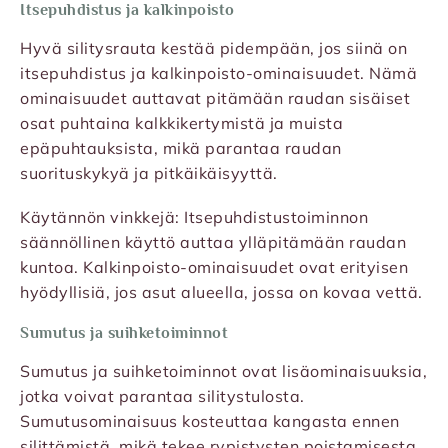
Itsepuhdistus ja kalkinpoisto
Hyvä silitysrauta kestää pidempään, jos siinä on
itsepuhdistus ja kalkinpoisto-ominaisuudet. Nämä
ominaisuudet auttavat pitämään raudan sisäiset
osat puhtaina kalkkikertymistä ja muista
epäpuhtauksista, mikä parantaa raudan
suorituskykyä ja pitkäikäisyyttä.
Käytännön vinkkejä: Itsepuhdistustoiminnon
säännöllinen käyttö auttaa ylläpitämään raudan
kuntoa. Kalkinpoisto-ominaisuudet ovat erityisen
hyödyllisiä, jos asut alueella, jossa on kovaa vettä.
Sumutus ja suihketoiminnot
Sumutus ja suihketoiminnot ovat lisäominaisuuksia,
jotka voivat parantaa silitystulosta.
Sumutusominaisuus kosteuttaa kangasta ennen
silittämistä, mikä tekee rypistysten poistamisesta