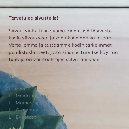
Tervetuloa sivustolle!
Siivousvinkki.fi on suomalainen sisältösivusto
kodin siivoukseen ja kodinkoneiden valintaan.
Vertailemme ja testaamme kodin tärkeimmät
puhdistuslaitteet, jotta sinun ei tarvitse käyttää
tunteja eri vaihtoehtojen selvittämiseen.
Yleistä
Etusivu
Meidän tarina
Mainostajille
Ota yhteyttä
Evästeet
Aiheet