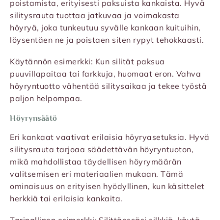
poistamista, erityisesti paksuista kankaista. Hyvä
silitysrauta tuottaa jatkuvaa ja voimakasta
höyryä, joka tunkeutuu syvälle kankaan kuituihin,
löysentäen ne ja poistaen siten rypyt tehokkaasti.
Käytännön esimerkki: Kun silität paksua
puuvillapaitaa tai farkkuja, huomaat eron. Vahva
höyryntuotto vähentää silitysaikaa ja tekee työstä
paljon helpompaa.
Höyrynsäätö
Eri kankaat vaativat erilaisia höyryasetuksia. Hyvä
silitysrauta tarjoaa säädettävän höyryntuoton,
mikä mahdollistaa täydellisen höyrymäärän
valitsemisen eri materiaalien mukaan. Tämä
ominaisuus on erityisen hyödyllinen, kun käsittelet
herkkiä tai erilaisia kankaita.