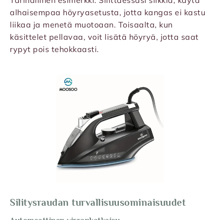
Tarinallinen esimerkki: Silittäessäsi silkkiä, käytä
alhaisempaa höyryasetusta, jotta kangas ei kastu
liikaa ja menetä muotoaan. Toisaalta, kun
käsittelet pellavaa, voit lisätä höyryä, jotta saat
rypyt pois tehokkaasti.
Silitysraudan turvallisuusominaisuudet