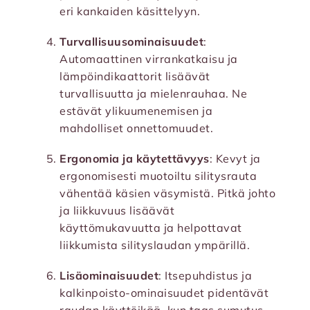
eri kankaiden käsittelyyn.
Turvallisuusominaisuudet
:
Automaattinen virrankatkaisu ja
lämpöindikaattorit lisäävät
turvallisuutta ja mielenrauhaa. Ne
estävät ylikuumenemisen ja
mahdolliset onnettomuudet.
Ergonomia ja käytettävyys
: Kevyt ja
ergonomisesti muotoiltu silitysrauta
vähentää käsien väsymistä. Pitkä johto
ja liikkuvuus lisäävät
käyttömukavuutta ja helpottavat
liikkumista silityslaudan ympärillä.
Lisäominaisuudet
: Itsepuhdistus ja
kalkinpoisto-ominaisuudet pidentävät