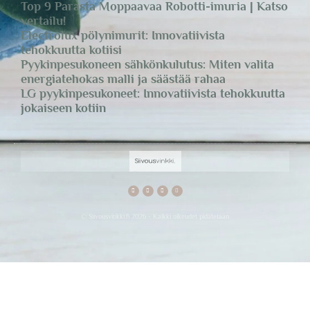
Top 9 Parasta Moppaavaa Robotti-imuria | Katso
vertailu!
Electrolux pölynimurit: Innovatiivista
tehokkuutta kotiisi
Pyykinpesukoneen sähkönkulutus: Miten valita
energiatehokas malli ja säästää rahaa
LG pyykinpesukoneet: Innovatiivista tehokkuutta
jokaiseen kotiin
© Siivousvinkki.fi 2026 - Kaikki oikeudet pidätetään