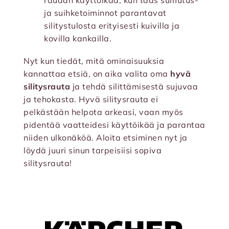
raudan käyttöikää, kun taas sumutus-
ja suihketoiminnot parantavat
silitystulosta erityisesti kuivilla ja
kovilla kankailla.
Nyt kun tiedät, mitä ominaisuuksia
kannattaa etsiä, on aika valita oma
hyvä
silitysrauta
ja tehdä silittämisestä sujuvaa
ja tehokasta. Hyvä silitysrauta ei
pelkästään helpota arkeasi, vaan myös
pidentää vaatteidesi käyttöikää ja parantaa
niiden ulkonäköä. Aloita etsiminen nyt ja
löydä juuri sinun tarpeisiisi sopiva
silitysrauta!