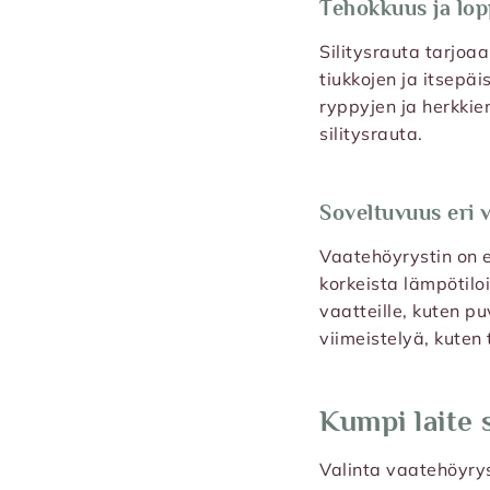
Tehokkuus ja lop
Silitysrauta tarjoa
tiukkojen ja itsepä
ryppyjen ja herkkie
silitysrauta.
Soveltuvuus eri v
Vaatehöyrystin on er
korkeista lämpötiloi
vaatteille, kuten pu
viimeistelyä, kuten 
Kumpi laite s
Valinta vaatehöyryst