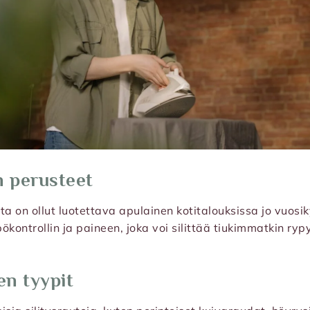
n perusteet
auta on ollut luotettava apulainen kotitalouksissa jo vuos
kontrollin ja paineen, joka voi silittää tiukimmatkin rypy
en tyypit