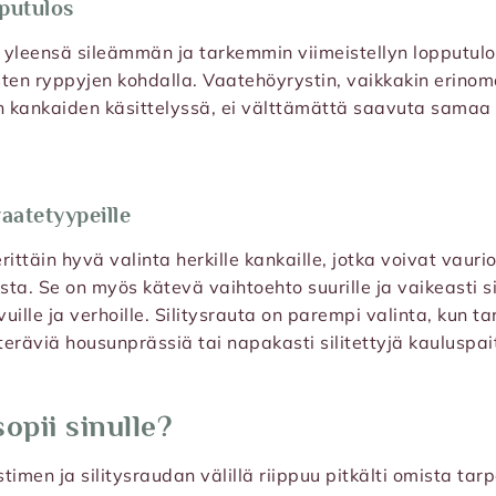
putulos
a yleensä sileämmän ja tarkemmin viimeistellyn lopputulok
isten ryppyjen kohdalla. Vaatehöyrystin, vaikkakin erin
n kankaiden käsittelyssä, ei välttämättä saavuta samaa 
aatetyypeille
ittäin hyvä valinta herkille kankaille, jotka voivat vauri
sta. Se on myös kätevä vaihtoehto suurille ja vaikeasti sil
vuille ja verhoille. Silitysrauta on parempi valinta, kun t
teräviä housunprässiä tai napakasti silitettyjä kauluspai
opii sinulle?
imen ja silitysraudan välillä riippuu pitkälti omista tarp