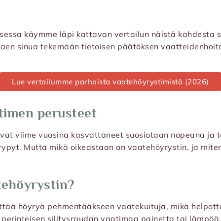
ksessa käymme läpi kattavan vertailun näistä kahdesta 
aen sinua tekemään tietoisen päätöksen vaatteidenhoitol
Lue vertailumme parhaista vaatehöyrystimistä (2026)
timen perusteet
vat viime vuosina kasvattaneet suosiotaan nopeana ja
rypyt. Mutta mikä oikeastaan on vaatehöyrystin, ja miten
tehöyrystin?
ttää höyryä pehmentääkseen vaatekuituja, mikä helpott
 perinteisen silitysraudan vaatimaa painetta tai lämpöä