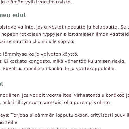
ja elämäntyylisi vaatimuksista.
men edut
oistava valinta, jos arvostat nopeutta ja helppoutta. Se 
a nopean ratkaisun ryppyjen silottamiseen ilman vaattei
si se saattaa olla sinulle sopiva:
a lämmitysaika ja vaivaton käyttö.
s
: Ei kosketa kangasta, mikä vähentää kulumisen riskiä.
s
: Soveltuu monille eri kankaille ja vaatekappaleille.
ut
imaalinen, jos vaadit vaatteiltasi virheetöntä ulkonäköä 
, miksi silitysrauta saattaisi olla parempi valinta:
leys
: Tarjoaa sileämmän lopputuloksen, erityisesti puuvilla
atteille.