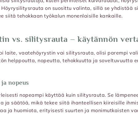
aisia silitysrautoja, kuten perinteiset kuivaraudat, höyrys
Höyrysilitysrauta on suosittu valinta, sillä se yhdistää 
ee siitä tehokkaan työkalun monenlaisille kankaille.
in vs. silitysrauta – käytännön vert
 laite, vaatehöyrystin vai silitysrauta, olisi parempi val
ytön helppoutta, nopeutta, tehokkuutta ja soveltuvuutta er
 ja nopeus
leisesti nopeampi käyttää kuin silitysrauta. Se lämpenee
a säätöä, mikä tekee siitä ihanteellisen kiireisille ihmisi
aa ja huomiota, erityisesti suurten ja monimutkaisten v