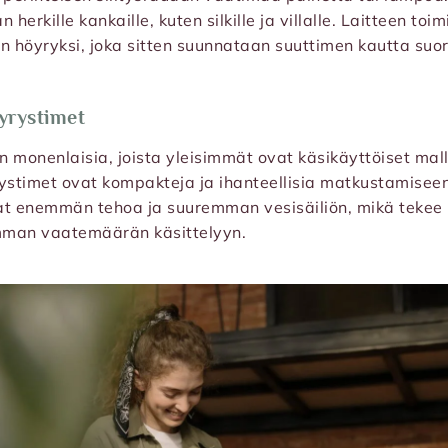
 herkille kankaille, kuten silkille ja villalle. Laitteen toi
höyryksi, joka sitten suunnataan suuttimen kautta suor
öyrystimet
monenlaisia, joista yleisimmät ovat käsikäyttöiset mallit
ystimet ovat kompakteja ja ihanteellisia matkustamiseen
vat enemmän tehoa ja suuremman vesisäiliön, mikä tekee 
mman vaatemäärän käsittelyyn.