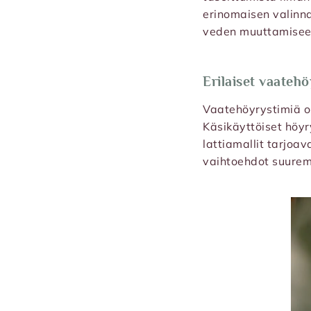
erinomaisen valinnan
veden muuttamiseen 
Erilaiset vaateh
Vaatehöyrystimiä on 
Käsikäyttöiset höyr
lattiamallit tarjoa
vaihtoehdot suure