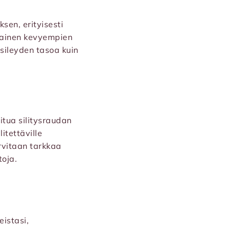
sen, erityisesti
omainen kevyempien
sileyden tasoa kuin
oitua silitysraudan
itettäville
arvitaan tarkkaa
toja.
eistasi,