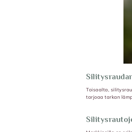
Silitysrauda
Toisaalta, silitysr
tarjoaa tarkan lämpö
Silitysrautoj