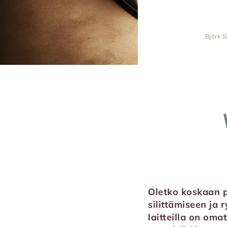
Björk S
Oletko koskaan p
silittämiseen ja 
laitteilla on oma