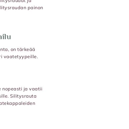
ilitysraudat ja
silitysraudan painon
ailu
inta, on tärkeää
i vaatetyypeille.
 nopeasti ja vaatii
lle. Silitysrauta
aatekappaleiden