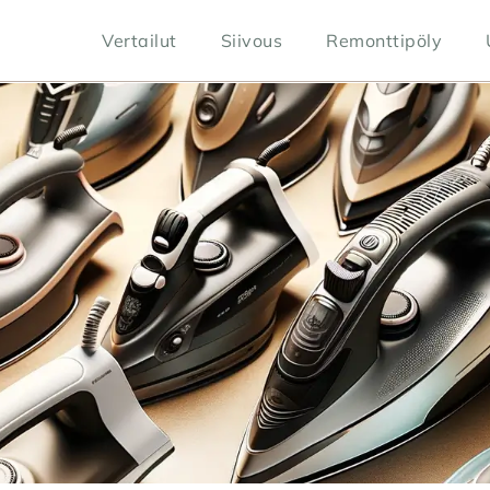
Vertailut
Siivous
Remonttipöly