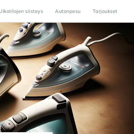
Ulkotilojen siisteys
Autonpesu
Tarjoukset