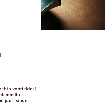
?
oehto vaatteidesi
Molemmilla
i juuri sinun