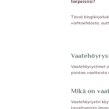
tarpeisiisi?
Tässä blogikirjoitu
vaihtoehdosta, autt
Vaatehöyrys
Vaatehöyrystimet o
poistaa vaatteista 
Mikä on vaa
Vaatehöyrystin käy
tasoittumista ilman