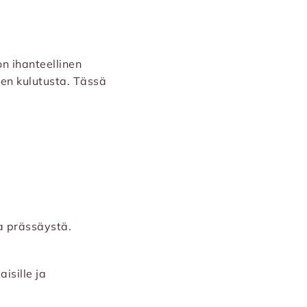
on ihanteellinen
den kulutusta. Tässä
ja prässäystä.
isille ja