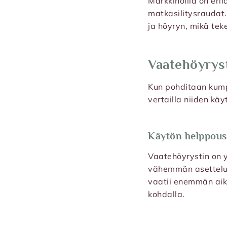
Markkinoilla on eril
matkasilitysraudat. 
ja höyryn, mikä tek
Vaatehöyryst
Kun pohditaan kumpi
vertailla niiden kä
Käytön helppous
Vaatehöyrystin on y
vähemmän asettelua j
vaatii enemmän aik
kohdalla.