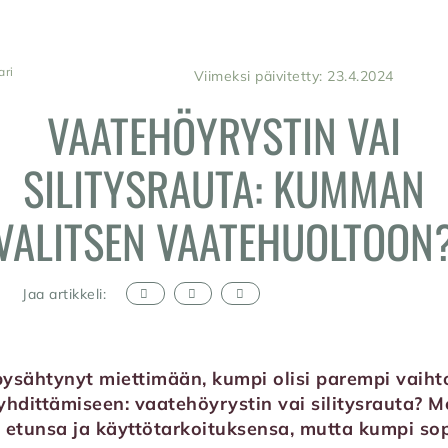
ari
Viimeksi päivitetty: 23.4.2024
VAATEHÖYRYSTIN VAI
SILITYSRAUTA: KUMMAN
VALITSEN VAATEHUOLTOON
Jaa artikkeli:
ysähtynyt miettimään, kumpi olisi parempi vaiht
ryhdittämiseen: vaatehöyrystin vai silitysrauta? 
t etunsa ja käyttötarkoituksensa, mutta kumpi sopi