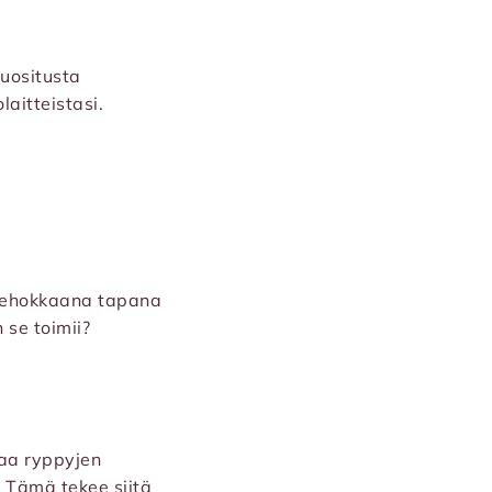
suositusta
aitteistasi.
 tehokkaana tapana
 se toimii?
aa ryppyjen
. Tämä tekee siitä