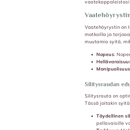
vaatekappaleistasi 
Vaatehöyrysti
Vaatehöyrystin on l
matkoilla ja tarjoa
muutamia syitä, mik
Nopeus
: Nope
Hellävaraisuu
Monipuolisuu
Silitysraudan ed
Silitysrauta on opt
Tässä joitakin syitä
Täydellinen si
pellavaisille va