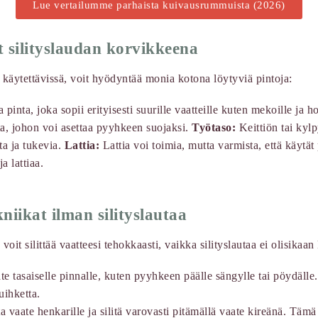
Lue vertailumme parhaista kuivausrummuista (2026)
t silityslaudan korvikkeena
e käytettävissä, voit hyödyntää monia kotona löytyviä pintoja:
pinta, joka sopii erityisesti suurille vaatteille kuten mekoille ja h
ta, johon voi asettaa pyyhkeen suojaksi.
Työtaso:
Keittiön tai kyl
ta ja tukevia.
Lattia:
Lattia voi toimia, mutta varmista, että käytä
a lattiaa.
kniikat ilman silityslautaa
 voit silittää vaatteesi tehokkaasti, vaikka silityslautaa ei olisikaan 
e tasaiselle pinnalle, kuten pyyhkeen päälle sängylle tai pöydälle. 
uihketta.
 vaate henkarille ja silitä varovasti pitämällä vaate kireänä. Tämä s