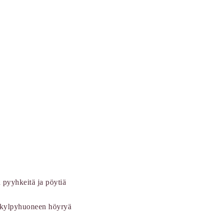
 pyyhkeitä ja pöytiä
ä kylpyhuoneen höyryä