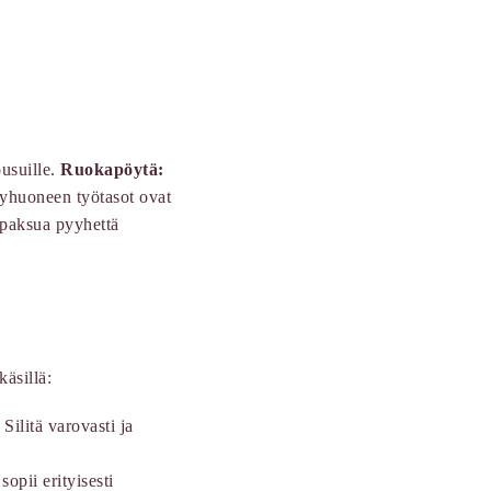
ousuille.
Ruokapöytä:
pyhuoneen työtasot ovat
t paksua pyyhettä
käsillä:
Silitä varovasti ja
opii erityisesti