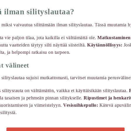
ä ilman silityslautaa?
 miksi vaivautua silittämään ilman silityslautaa. Tässä muutamia hy
ta vie paljon tilaa, jota kaikilla ei välttämättä ole.
Matkustaminen
utta vaatteiden täytyy silti näyttää siisteiltä.
Käytännöllisyys:
Josk
lta, ja helpompi ratkaisu on tarpeen.
 välineet
 silityslautaa sujuisi mutkattomasti, tarvitset muutamia perusvälinei
ilitysrauta on välttämätön, vaikka et käyttäisikään silityslautaa.
P
da tasaisen ja pehmeän pinnan silitykselle.
Ripustimet ja henkari
suoristamiseen ja viimeistelyyn.
Vesisuihkepullo:
Kätevä apuvälin
ilitystä.