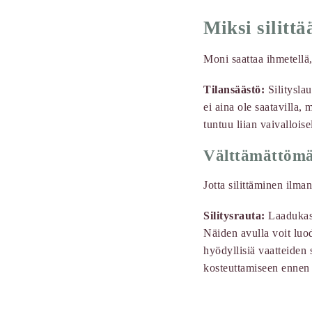
Miksi silittä
Moni saattaa ihmetellä,
Tilansäästö:
Silityslau
ei aina ole saatavilla, m
tuntuu liian vaivalloise
Välttämättömät
Jotta silittäminen ilman
Silitysrauta:
Laadukas s
Näiden avulla voit luo
hyödyllisiä vaatteiden 
kosteuttamiseen ennen s