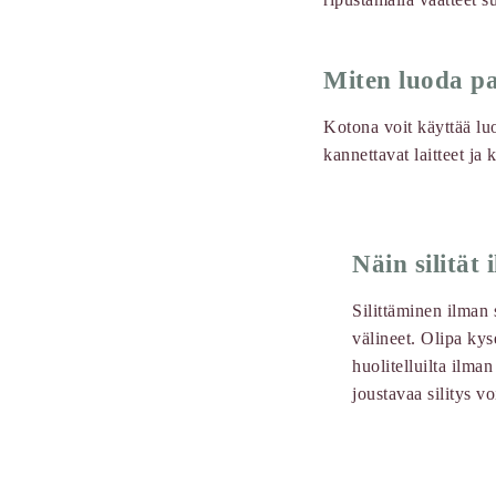
Miten luoda pa
Kotona voit käyttää luov
kannettavat laitteet ja 
Näin silität 
Silittäminen ilman s
välineet. Olipa kys
huolitelluilta ilma
joustavaa silitys vo