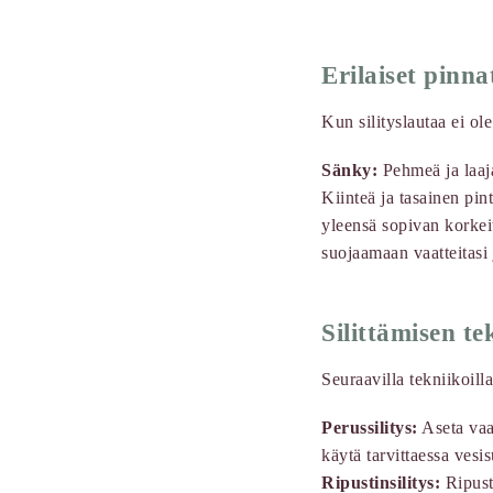
Erilaiset pinna
Kun silityslautaa ei ol
Sänky:
Pehmeä ja laaja 
Kiinteä ja tasainen pin
yleensä sopivan korkei
suojaamaan vaatteitasi j
Silittämisen te
Seuraavilla tekniikoilla
Perussilitys:
Aseta vaat
käytä tarvittaessa vesis
Ripustinsilitys:
Ripusta