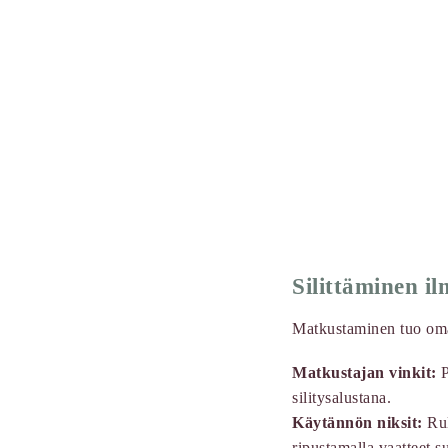
Silittäminen il
Matkustaminen tuo omat
Matkustajan vinkit:
P
silitysalustana.
Käytännön niksit:
Rul
ripustamalla vaatteet s