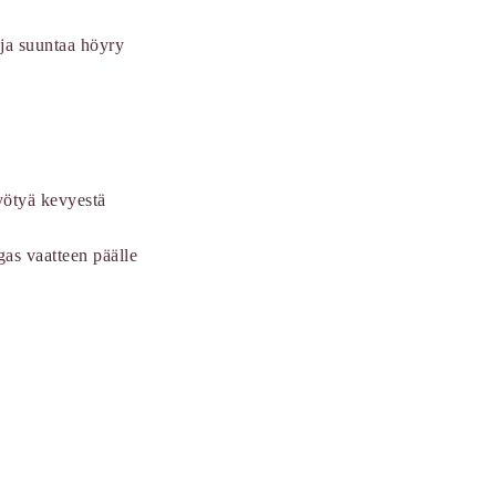
 ja suuntaa höyry
yötyä kevyestä
gas vaatteen päälle