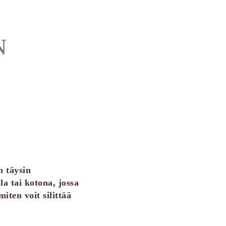
N
n täysin
la tai kotona, jossa
iten voit silittää