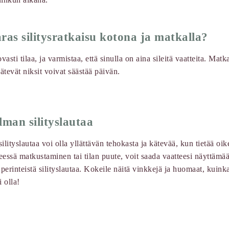
ras silitysratkaisu kotona ja matkalla?
asti tilaa, ja varmistaa, että sinulla on aina sileitä vaatteita. Matka
kätevät niksit voivat säästää päivän.
ilman silityslautaa
ilityslautaa voi olla yllättävän tehokasta ja kätevää, kun tietää oike
eessä matkustaminen tai tilan puute, voit saada vaatteesi näyttämään
n perinteistä silityslautaa. Kokeile näitä vinkkejä ja huomaat, kuink
i olla!