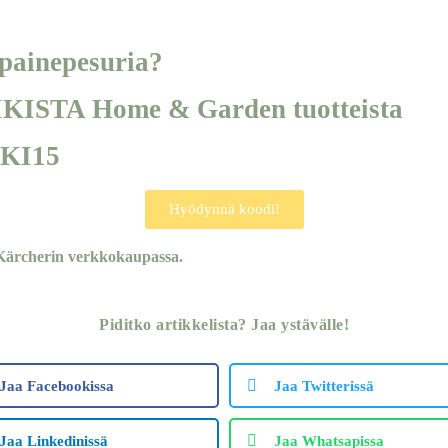
 painepesuria?
KISTA Home & Garden tuotteista
KKI15
Hyödynnä koodi!
 Kärcherin verkkokaupassa.
Piditko artikkelista? Jaa ystävälle!
Jaa Facebookissa
Jaa Twitterissä
Jaa Linkedinissä
Jaa Whatsapissa