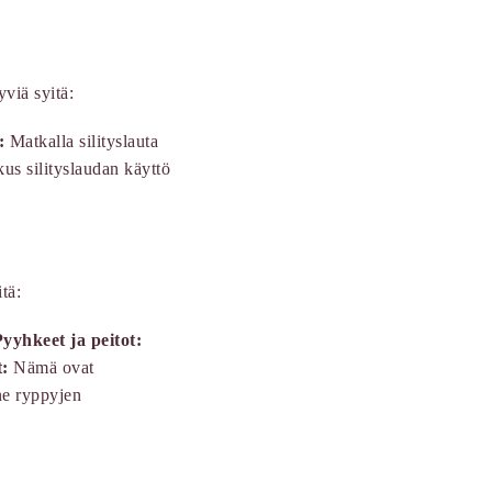
viä syitä:
:
Matkalla silityslauta
us silityslaudan käyttö
tä:
yyhkeet ja peitot:
t:
Nämä ovat
e ryppyjen