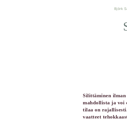
Björk S
Silittäminen ilman 
mahdollista ja voi 
tilaa on rajallises
vaatteet tehokkaast