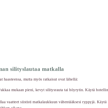
man silityslautaa matkalla
 haasteensa, mutta myös ratkaisut ovat lähellä:
akkaa mukaan pieni, kevyt silitysrauta tai höyrytin. Käytä hotellin
laa vaatteet siististi matkalaukkuun vähentääksesi ryppyjä. Käyt
uihkun aikana.