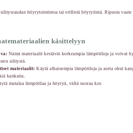
ilitysraudan höyrytoimintoa tai erillistä höyrytintä. Ripusta vaate
aatemateriaalien käsittelyyn
ava:
Nämä materiaalit kestävät korkeampia lämpötiloja ja voivat h
nen silitystä.
tiset materiaalit:
Käytä alhaisempia lämpötiloja ja aseta ohut kan
iä kankaita.
ytä matalaa lämpötilaa ja höyryä, vältä suoraa kos