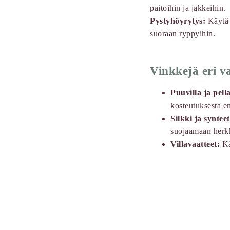
paitoihin ja jakkeihin.
Pystyhöyrytys:
Käytä s
suoraan ryppyihin.
Vinkkejä eri v
Puuvilla ja pell
kosteutuksesta en
Silkki ja synteet
suojaamaan herkk
Villavaatteet:
Kä