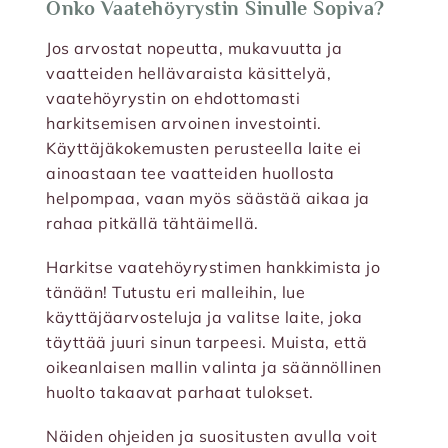
Onko Vaatehöyrystin Sinulle Sopiva?
Jos arvostat nopeutta, mukavuutta ja
vaatteiden hellävaraista käsittelyä,
vaatehöyrystin on ehdottomasti
harkitsemisen arvoinen investointi.
Käyttäjäkokemusten perusteella laite ei
ainoastaan tee vaatteiden huollosta
helpompaa, vaan myös säästää aikaa ja
rahaa pitkällä tähtäimellä.
Harkitse vaatehöyrystimen hankkimista jo
tänään! Tutustu eri malleihin, lue
käyttäjäarvosteluja ja valitse laite, joka
täyttää juuri sinun tarpeesi. Muista, että
oikeanlaisen mallin valinta ja säännöllinen
huolto takaavat parhaat tulokset.
Näiden ohjeiden ja suositusten avulla voit