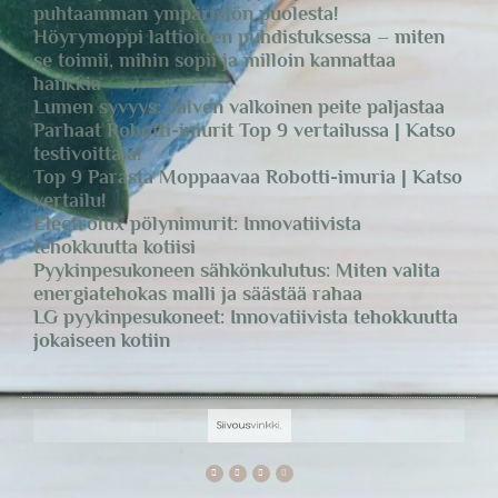
puhtaamman ympäristön puolesta!
Höyrymoppi lattioiden puhdistuksessa – miten
se toimii, mihin sopii ja milloin kannattaa
hankkia
Lumen syvyys: Talven valkoinen peite paljastaa
Parhaat Robotti-imurit Top 9 vertailussa | Katso
testivoittaja!
Top 9 Parasta Moppaavaa Robotti-imuria | Katso
vertailu!
Electrolux pölynimurit: Innovatiivista
tehokkuutta kotiisi
Pyykinpesukoneen sähkönkulutus: Miten valita
energiatehokas malli ja säästää rahaa
LG pyykinpesukoneet: Innovatiivista tehokkuutta
jokaiseen kotiin