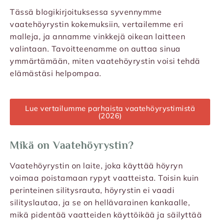
Tässä blogikirjoituksessa syvennymme
vaatehöyrystin kokemuksiin, vertailemme eri
malleja, ja annamme vinkkejä oikean laitteen
valintaan. Tavoitteenamme on auttaa sinua
ymmärtämään, miten vaatehöyrystin voisi tehdä
elämästäsi helpompaa.
Lue vertailumme parhaista vaatehöyrystimistä
(2026)
Mikä on Vaatehöyrystin?
Vaatehöyrystin on laite, joka käyttää höyryn
voimaa poistamaan rypyt vaatteista. Toisin kuin
perinteinen silitysrauta, höyrystin ei vaadi
silityslautaa, ja se on hellävarainen kankaalle,
mikä pidentää vaatteiden käyttöikää ja säilyttää