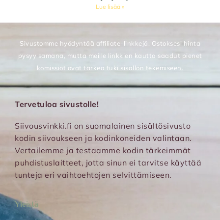
Lue lisää »
Sivustomme hyödyntää affiliate-linkkejä. Ostoksesi hinta
pysyy samana, mutta meille linkkien kautta saadut pienet
komissiot ovat tärkeä tuki sisällön tekemiseen.
Tervetuloa sivustolle!
Siivousvinkki.fi on suomalainen sisältösivusto
kodin siivoukseen ja kodinkoneiden valintaan.
Vertailemme ja testaamme kodin tärkeimmät
puhdistuslaitteet, jotta sinun ei tarvitse käyttää
tunteja eri vaihtoehtojen selvittämiseen.
Yleistä