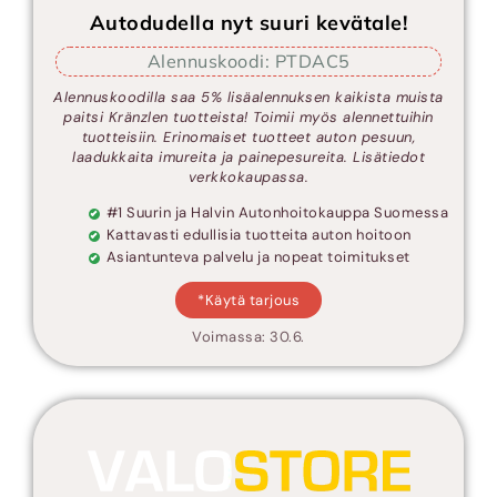
Autodudella nyt suuri kevätale!
Alennuskoodi: PTDAC5
Alennuskoodilla saa 5% lisäalennuksen kaikista muista
paitsi Kränzlen tuotteista! Toimii myös alennettuihin
tuotteisiin. Erinomaiset tuotteet auton pesuun,
laadukkaita imureita ja painepesureita. Lisätiedot
verkkokaupassa.
#1 Suurin ja Halvin Autonhoitokauppa Suomessa
Kattavasti edullisia tuotteita auton hoitoon
Asiantunteva palvelu ja nopeat toimitukset
*Käytä tarjous
Voimassa: 30.6.