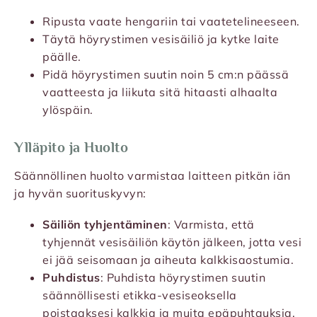
Ripusta vaate hengariin tai vaatetelineeseen.
Täytä höyrystimen vesisäiliö ja kytke laite
päälle.
Pidä höyrystimen suutin noin 5 cm:n päässä
vaatteesta ja liikuta sitä hitaasti alhaalta
ylöspäin.
Ylläpito ja Huolto
Säännöllinen huolto varmistaa laitteen pitkän iän
ja hyvän suorituskyvyn:
Säiliön tyhjentäminen
: Varmista, että
tyhjennät vesisäiliön käytön jälkeen, jotta vesi
ei jää seisomaan ja aiheuta kalkkisaostumia.
Puhdistus
: Puhdista höyrystimen suutin
säännöllisesti etikka-vesiseoksella
poistaaksesi kalkkia ja muita epäpuhtauksia,