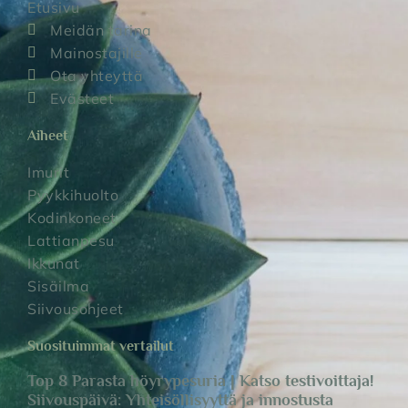
Etusivu
Meidän tarina
Mainostajille
Ota yhteyttä
Evästeet
Aiheet
Imurit
Pyykkihuolto
Kodinkoneet
Lattianpesu
Ikkunat
Sisäilma
Siivousohjeet
Suosituimmat vertailut
Top 8 Parasta höyrypesuria | Katso testivoittaja!
Siivouspäivä: Yhteisöllisyyttä ja innostusta