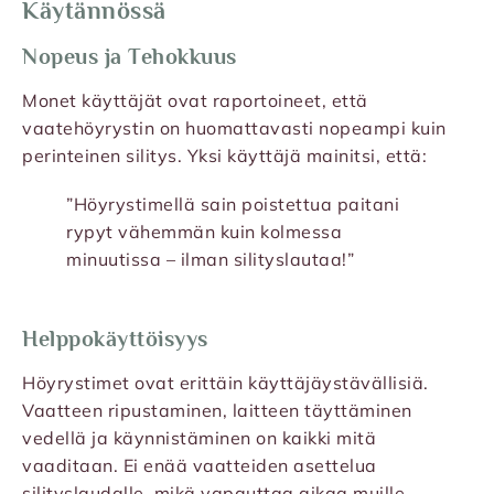
Käytännössä
Nopeus ja Tehokkuus
Monet käyttäjät ovat raportoineet, että
vaatehöyrystin on huomattavasti nopeampi kuin
perinteinen silitys. Yksi käyttäjä mainitsi, että:
”Höyrystimellä sain poistettua paitani
rypyt vähemmän kuin kolmessa
minuutissa – ilman silityslautaa!”
Helppokäyttöisyys
Höyrystimet ovat erittäin käyttäjäystävällisiä.
Vaatteen ripustaminen, laitteen täyttäminen
vedellä ja käynnistäminen on kaikki mitä
vaaditaan. Ei enää vaatteiden asettelua
silityslaudalle, mikä vapauttaa aikaa muille