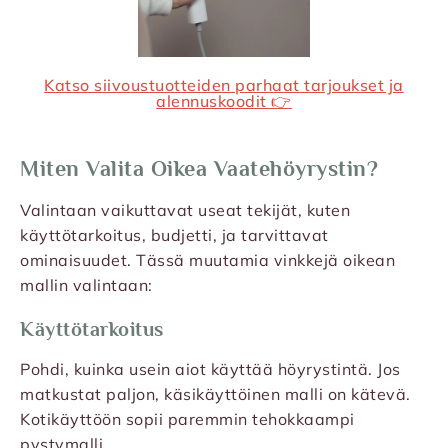
Katso siivoustuotteiden parhaat tarjoukset ja
alennuskoodit 👉
Miten Valita Oikea Vaatehöyrystin?
Valintaan vaikuttavat useat tekijät, kuten
käyttötarkoitus, budjetti, ja tarvittavat
ominaisuudet. Tässä muutamia vinkkejä oikean
mallin valintaan:
Käyttötarkoitus
Pohdi, kuinka usein aiot käyttää höyrystintä. Jos
matkustat paljon, käsikäyttöinen malli on kätevä.
Kotikäyttöön sopii paremmin tehokkaampi
pystymalli.