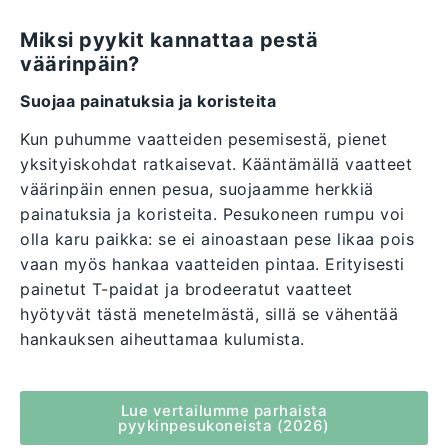
Miksi pyykit kannattaa pestä
väärinpäin?
Suojaa painatuksia ja koristeita
Kun puhumme vaatteiden pesemisestä, pienet
yksityiskohdat ratkaisevat. Kääntämällä vaatteet
väärinpäin ennen pesua, suojaamme herkkiä
painatuksia ja koristeita. Pesukoneen rumpu voi
olla karu paikka: se ei ainoastaan pese likaa pois
vaan myös hankaa vaatteiden pintaa. Erityisesti
painetut T-paidat ja brodeeratut vaatteet
hyötyvät tästä menetelmästä, sillä se vähentää
hankauksen aiheuttamaa kulumista.
Lue vertailumme parhaista
pyykinpesukoneista (2026)