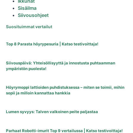
Ikkunat
Sisäilma
Siivousohjeet
Suosituimmat vertailut
Top 8 Parasta höyrypesuria | Katso testivoittaja!
Siivouspäivä: Yhteisöllisyyttä ja innostusta puhtaamman
ympäristön puolesta!
Höyrymoppi lattioiden puhdistuksessa – miten se toimii, mihin
sopii ja milloin kannattaa hankkia
Lumen syvyys: Talven valkoinen peite paljastaa
Parhaat Robotti-imurit Top 9 vertailussa | Katso testivoittaja!