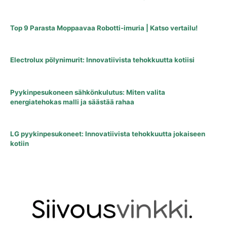
Top 9 Parasta Moppaavaa Robotti-imuria | Katso vertailu!
Electrolux pölynimurit: Innovatiivista tehokkuutta kotiisi
Pyykinpesukoneen sähkönkulutus: Miten valita
energiatehokas malli ja säästää rahaa
LG pyykinpesukoneet: Innovatiivista tehokkuutta jokaiseen
kotiin