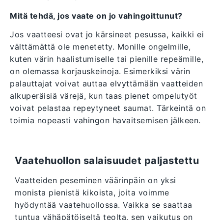
Mitä tehdä, jos vaate on jo vahingoittunut?
Jos vaatteesi ovat jo kärsineet pesussa, kaikki ei
välttämättä ole menetetty. Monille ongelmille,
kuten värin haalistumiselle tai pienille repeämille,
on olemassa korjauskeinoja. Esimerkiksi värin
palauttajat voivat auttaa elvyttämään vaatteiden
alkuperäisiä värejä, kun taas pienet ompelutyöt
voivat pelastaa repeytyneet saumat. Tärkeintä on
toimia nopeasti vahingon havaitsemisen jälkeen.
Vaatehuollon salaisuudet paljastettu
Vaatteiden peseminen väärinpäin on yksi
monista pienistä kikoista, joita voimme
hyödyntää vaatehuollossa. Vaikka se saattaa
tuntua vähäpätöiseltä teolta, sen vaikutus on