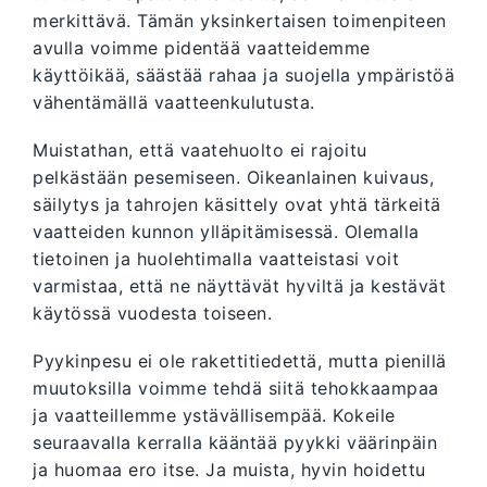
merkittävä. Tämän yksinkertaisen toimenpiteen
avulla voimme pidentää vaatteidemme
käyttöikää, säästää rahaa ja suojella ympäristöä
vähentämällä vaatteenkulutusta.
Muistathan, että vaatehuolto ei rajoitu
pelkästään pesemiseen. Oikeanlainen kuivaus,
säilytys ja tahrojen käsittely ovat yhtä tärkeitä
vaatteiden kunnon ylläpitämisessä. Olemalla
tietoinen ja huolehtimalla vaatteistasi voit
varmistaa, että ne näyttävät hyviltä ja kestävät
käytössä vuodesta toiseen.
Pyykinpesu ei ole rakettitiedettä, mutta pienillä
muutoksilla voimme tehdä siitä tehokkaampaa
ja vaatteillemme ystävällisempää. Kokeile
seuraavalla kerralla kääntää pyykki väärinpäin
ja huomaa ero itse. Ja muista, hyvin hoidettu