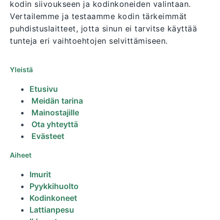
kodin siivoukseen ja kodinkoneiden valintaan.
Vertailemme ja testaamme kodin tärkeimmät
puhdistuslaitteet, jotta sinun ei tarvitse käyttää
tunteja eri vaihtoehtojen selvittämiseen.
Yleistä
Etusivu
Meidän tarina
Mainostajille
Ota yhteyttä
Evästeet
Aiheet
Imurit
Pyykkihuolto
Kodinkoneet
Lattianpesu