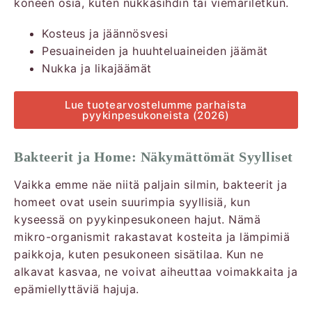
koneen osia, kuten nukkasihdin tai viemäriletkun.
Kosteus ja jäännösvesi
Pesuaineiden ja huuhteluaineiden jäämät
Nukka ja likajäämät
Lue tuotearvostelumme parhaista
pyykinpesukoneista (2026)
Bakteerit ja Home: Näkymättömät Syylliset
Vaikka emme näe niitä paljain silmin, bakteerit ja
homeet ovat usein suurimpia syyllisiä, kun
kyseessä on pyykinpesukoneen hajut. Nämä
mikro-organismit rakastavat kosteita ja lämpimiä
paikkoja, kuten pesukoneen sisätilaa. Kun ne
alkavat kasvaa, ne voivat aiheuttaa voimakkaita ja
epämiellyttäviä hajuja.