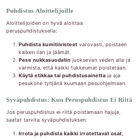
Puhdistus Aloittelijoille
Aloittelijoiden on hyvä aloittaa
peruspuhdistuksella:
Puhdista kumitiivisteet
varovasti, poistaen
kaiken lian ja jäämät.
Pese nukkasuodatin
juoksevan veden alla ja
varmista, että kaikki tukkeumat poistetaan.
Käytä etikkaa tai puhdistusainetta
ja aja
pesukone tyhjänä kuumaan pesuohjelmaan.
Syväpuhdistus: Kun Peruspuhdistus Ei Riitä
Jos peruspuhdistus ei riitä poistamaan hajuja,
saatat tarvita syväpuhdistuksen:
Irrota ja puhdista kaikki irrotettavat osat
,