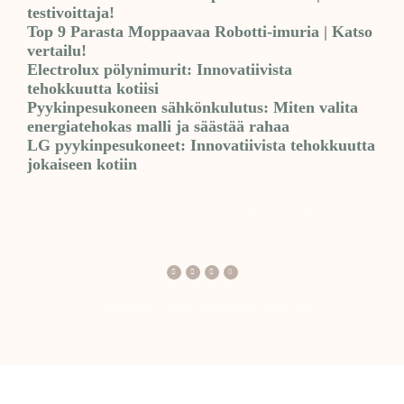
testivoittaja!
Top 9 Parasta Moppaavaa Robotti-imuria | Katso
vertailu!
Electrolux pölynimurit: Innovatiivista
tehokkuutta kotiisi
Pyykinpesukoneen sähkönkulutus: Miten valita
energiatehokas malli ja säästää rahaa
LG pyykinpesukoneet: Innovatiivista tehokkuutta
jokaiseen kotiin
© Siivousvinkki.fi 2026 - Kaikki oikeudet pidätetään