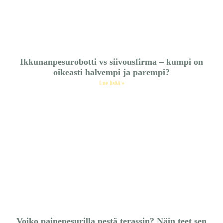
Ikkunanpesurobotti vs siivousfirma – kumpi on
oikeasti halvempi ja parempi?
Lue lisää »
Voiko painepesurilla pestä terassin? Näin teet sen