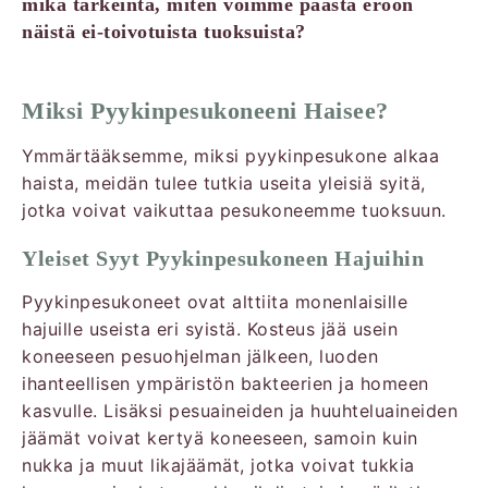
mikä tärkeintä, miten voimme päästä eroon
näistä ei-toivotuista tuoksuista?
Miksi Pyykinpesukoneeni Haisee?
Ymmärtääksemme, miksi pyykinpesukone alkaa
haista, meidän tulee tutkia useita yleisiä syitä,
jotka voivat vaikuttaa pesukoneemme tuoksuun.
Yleiset Syyt Pyykinpesukoneen Hajuihin
Pyykinpesukoneet ovat alttiita monenlaisille
hajuille useista eri syistä. Kosteus jää usein
koneeseen pesuohjelman jälkeen, luoden
ihanteellisen ympäristön bakteerien ja homeen
kasvulle. Lisäksi pesuaineiden ja huuhteluaineiden
jäämät voivat kertyä koneeseen, samoin kuin
nukka ja muut likajäämät, jotka voivat tukkia