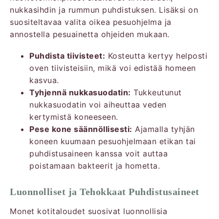
nukkasihdin ja rummun puhdistuksen. Lisäksi on
suositeltavaa valita oikea pesuohjelma ja
annostella pesuainetta ohjeiden mukaan.
Puhdista tiivisteet:
Kosteutta kertyy helposti
oven tiivisteisiin, mikä voi edistää homeen
kasvua.
Tyhjennä nukkasuodatin:
Tukkeutunut
nukkasuodatin voi aiheuttaa veden
kertymistä koneeseen.
Pese kone säännöllisesti:
Ajamalla tyhjän
koneen kuumaan pesuohjelmaan etikan tai
puhdistusaineen kanssa voit auttaa
poistamaan bakteerit ja hometta.
Luonnolliset ja Tehokkaat Puhdistusaineet
Monet kotitaloudet suosivat luonnollisia