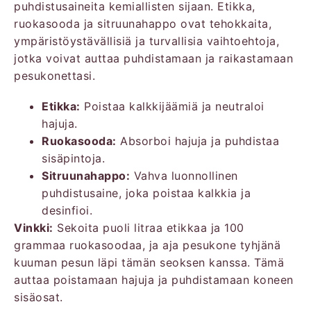
puhdistusaineita kemiallisten sijaan. Etikka,
ruokasooda ja sitruunahappo ovat tehokkaita,
ympäristöystävällisiä ja turvallisia vaihtoehtoja,
jotka voivat auttaa puhdistamaan ja raikastamaan
pesukonettasi.
Etikka:
Poistaa kalkkijäämiä ja neutraloi
hajuja.
Ruokasooda:
Absorboi hajuja ja puhdistaa
sisäpintoja.
Sitruunahappo:
Vahva luonnollinen
puhdistusaine, joka poistaa kalkkia ja
desinfioi.
Vinkki:
Sekoita puoli litraa etikkaa ja 100
grammaa ruokasoodaa, ja aja pesukone tyhjänä
kuuman pesun läpi tämän seoksen kanssa. Tämä
auttaa poistamaan hajuja ja puhdistamaan koneen
sisäosat.