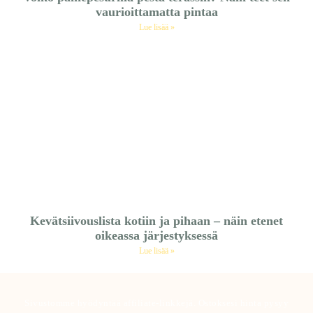
vaurioittamatta pintaa
Lue lisää »
Kevätsiivouslista kotiin ja pihaan – näin etenet
oikeassa järjestyksessä
Lue lisää »
Sivustomme hyödyntää affiliate-linkkejä. Ostoksesi hinta pysyy