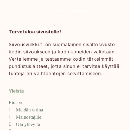
samana, mutta meille linkkien kautta saadut pienet komissiot ovat
tärkeä tuki sisällön tekemiseen.
Tervetuloa sivustolle!
Siivousvinkki.fi on suomalainen sisältösivusto
kodin siivoukseen ja kodinkoneiden valintaan.
Vertailemme ja testaamme kodin tärkeimmät
puhdistuslaitteet, jotta sinun ei tarvitse käyttää
tunteja eri vaihtoehtojen selvittämiseen.
Yleistä
Etusivu
Meidän tarina
Mainostajille
Ota yhteyttä