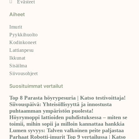
Evästeet
Aiheet
Imurit
Pyykkihuolto
Kodinkoneet
Lattianpesu
Ikkunat
Sisäilma
Siivousohjeet
Suosituimmat vertailut
Top 8 Parasta höyrypesuria | Katso testivoittaja!
Siivouspäivä: Yhteisöllisyyttä ja innostusta
puhtaamman ympäristön puolesta!
Höyrymoppi lattioiden puhdistuksessa – miten se
toimii, mihin sopii ja milloin kannattaa hankkia
Lumen syvyys: Talven valkoinen peite paljastaa
Parhaat Robotti-imurit Top 9 vertailussa | Katso