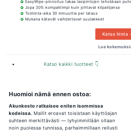
EasyWipe-pinnoitus takaa lasipintojen tehokkaan puhd
Jopa 30% kompaktimpi kuin johtavat kilpailijansa
Toiminta-aika 30 minuuttia per lataus
Mukana kätevät vaihdettavat suulakkeet
Katso hinta
Lue kokemuksia
Katso kaikki tuotteet 👇
Huomioi nämä ennen ostoa:
Akunkesto ratkaisee eniten isommissa
kodeissa.
Mallit eroavat toisistaan käyttöajan
suhteen merkittävästi — lyhyimmillään ollaan
noin puolessa tunnissa, parhaimmillaan reilusti