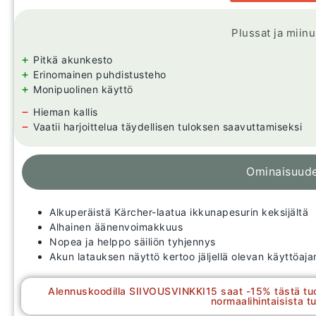
Plussat ja miin
+
Pitkä akunkesto
+
Erinomainen puhdistusteho
+
Monipuolinen käyttö
−
Hieman kallis
−
Vaatii harjoittelua täydellisen tuloksen saavuttamiseksi
Ominaisuud
Alkuperäistä Kärcher-laatua ikkunapesurin keksijältä
Alhainen äänenvoimakkuus
Nopea ja helppo säiliön tyhjennys
Akun latauksen näyttö kertoo jäljellä olevan käyttöaja
Alennuskoodilla SIIVOUSVINKKI15 saat -15% tästä tu
normaalihintaisista tu