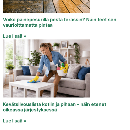
Voiko painepesurilla pestä terassin? Näin teet sen
vaurioittamatta pintaa
Lue lisää »
Kevätsiivouslista kotiin ja pihaan – näin etenet
oikeassa järjestyksessä
Lue lisää »