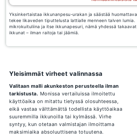
Yksinkertaistaa ikkunanpesu-urakan ja säästää huomattavas
tekee likaveden tiputtelusta lattialle menneen talven lumi
mikrokuituliina ja itse ikkunapesuri, nämä yhdessä takaavat
ikkunat – ilman raitoja tai jäämiä.
Yleisimmät virheet valinnassa
Valitaan malli akunkeston perusteella ilman
tarkistusta.
Monissa vertailuissa ilmoitettu
käyttöaika on mitattu tietyssä olosuhteessa,
eikä vastaa välttämättä todellista käyttöaikaa
suuremmilla ikkunoilla tai kylmässä. Virhe
syntyy, kun otetaan valmistajan ilmoittama
maksimiaika absoluuttisena totuutena.