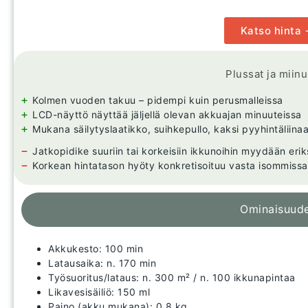
Katso hinta
Plussat ja miin
+
Kolmen vuoden takuu – pidempi kuin perusmalleissa
+
LCD-näyttö näyttää jäljellä olevan akkuajan minuuteissa
+
Mukana säilytyslaatikko, suihkepullo, kaksi pyyhintäliinaa
−
Jatkopidike suuriin tai korkeisiin ikkunoihin myydään erik
−
Korkean hintatason hyöty konkretisoituu vasta isommissa 
Ominaisuud
Akkukesto: 100 min
Latausaika: n. 170 min
Työsuoritus/lataus: n. 300 m² / n. 100 ikkunapintaa
Likavesisäiliö: 150 ml
Paino (akku mukana): 0,8 kg