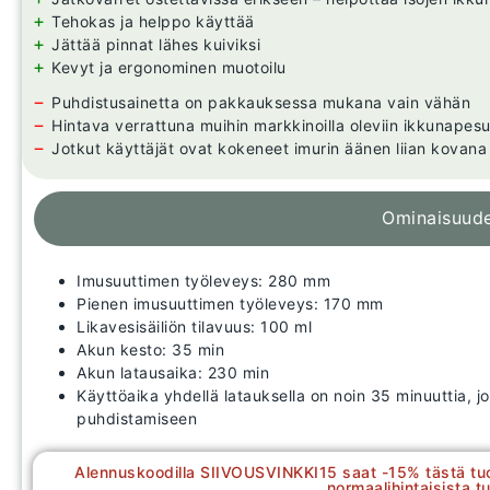
+
Tehokas ja helppo käyttää
+
Jättää pinnat lähes kuiviksi
+
Kevyt ja ergonominen muotoilu
−
Puhdistusainetta on pakkauksessa mukana vain vähän
−
Hintava verrattuna muihin markkinoilla oleviin ikkunapesu
−
Jotkut käyttäjät ovat kokeneet imurin äänen liian kovana
Ominaisuud
Imusuuttimen työleveys: 280 mm
Pienen imusuuttimen työleveys: 170 mm
Likavesisäiliön tilavuus: 100 ml
Akun kesto: 35 min
Akun latausaika: 230 min
Käyttöaika yhdellä latauksella on noin 35 minuuttia, jo
puhdistamiseen
Alennuskoodilla SIIVOUSVINKKI15 saat -15% tästä tu
normaalihintaisista tu