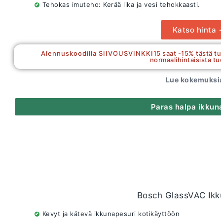
Tehokas imuteho: Kerää lika ja vesi tehokkaasti.
Katso hinta
Alennuskoodilla SIIVOUSVINKKI15 saat -15% tästä tuo
normaalihintaisista tu
Lue kokemuksia
Paras halpa ikkun
Bosch GlassVAC Ikk
Kevyt ja kätevä ikkunapesuri kotikäyttöön