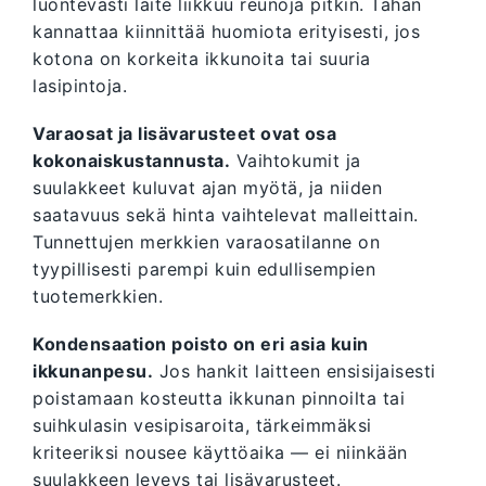
luontevasti laite liikkuu reunoja pitkin. Tähän
kannattaa kiinnittää huomiota erityisesti, jos
kotona on korkeita ikkunoita tai suuria
lasipintoja.
Varaosat ja lisävarusteet ovat osa
kokonaiskustannusta.
Vaihtokumit ja
suulakkeet kuluvat ajan myötä, ja niiden
saatavuus sekä hinta vaihtelevat malleittain.
Tunnettujen merkkien varaosatilanne on
tyypillisesti parempi kuin edullisempien
tuotemerkkien.
Kondensaation poisto on eri asia kuin
ikkunanpesu.
Jos hankit laitteen ensisijaisesti
poistamaan kosteutta ikkunan pinnoilta tai
suihkulasin vesipisaroita, tärkeimmäksi
kriteeriksi nousee käyttöaika — ei niinkään
suulakkeen leveys tai lisävarusteet.