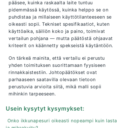
pääsee, kuinka raskaalta laite tuntuu
pidemmässä käytössä, kuinka helppo se on
puhdistaa ja millaiseen käyttötilanteeseen se
oikeasti sopii. Tekniset spesifikaatiot, kuten
käyttöaika, säiliön koko ja paino, toimivat
vertailun pohjana — mutta päätöstä ohjaavat
kriteerit on käännetty spekseistä käytäntöön.
On tärkeä mainita, että vertailu ei perustu
yhden toimituksen suorittamaan fyysiseen
rinnakkaistestiin. Johtopäätökset ovat
parhaaseen saatavilla olevaan tietoon
perustuvia arvioita siitä, mikä malli sopii
mihinkin tarpeeseen.
Usein kysytyt kysymykset:
Onko ikkunapesuri oikeasti nopeampi kuin lasta
ja mikrokuitu?