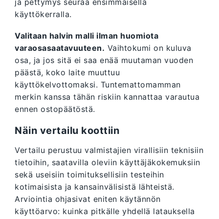
ja pettymys seuraa ensimmäisellä
käyttökerralla.
Valitaan halvin malli ilman huomiota
varaosasaatavuuteen.
Vaihtokumi on kuluva
osa, ja jos sitä ei saa enää muutaman vuoden
päästä, koko laite muuttuu
käyttökelvottomaksi. Tuntemattomamman
merkin kanssa tähän riskiin kannattaa varautua
ennen ostopäätöstä.
Näin vertailu koottiin
Vertailu perustuu valmistajien virallisiin teknisiin
tietoihin, saatavilla oleviin käyttäjäkokemuksiin
sekä useisiin toimituksellisiin testeihin
kotimaisista ja kansainvälisistä lähteistä.
Arviointia ohjasivat eniten käytännön
käyttöarvo: kuinka pitkälle yhdellä latauksella