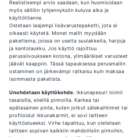
Realistisempi arvio saadaan, kun huomioidaan
myös säiliön tyhjennyksiin kuluva aika ja
käyttötilanne.
Ostetaan laajempi lisävarustepaketti, jota ei
oikeasti käytetä. Monet mallit myydään
paketteina, joissa on useita suulakkeita, harjoja
ja kantolaukku. Jos käyttö rajoittuu
perussiivoukseen kotona, ylimääräiset varusteet
jäävät kaappiin. Tässä tapauksessa perusmallin
ostaminen on järkevämpi ratkaisu kuin maksaa
isommasta paketista.
Unohdetaan käyttökohde.
Ikkunapesuri toimii
tasaisilla, sileillä pinnoilla. Karkea tai
epätasainen pinta, kuten jotkut sälekaihtimet tai
profiloidut ikkunakarmit, ei sovi laitteen
käyttöalueeksi. Virhe tapahtuu, kun oletetaan
laitteen sopivan kaikkiin mahdollisiin pintoihin,