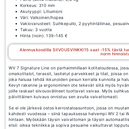
Korkeus: 310 mm
Akutyyppi: Litiumioni
Väri: Valkoinen/hopea
Vakiovarusteet: Suihkepullo, 2 pyyhintäliinaa, pesuaine,
Takuu: 3 vuotta
Hinta (noin): 139–145 €
Alennuskoodilla SIIVOUSVINKKI15 saat -15% tästä tu
norm hinnoist
WV 7 Signature Line on parhaimmillaan kotitaloudessa, jossa
omakotitalot, terassit, lasitetut parvekkeet ja tilat, joissa on 
joka haluaa tehdä ikkunoiden pesun kerralla kunnolla ja ha
Kevyt rakenne ja ergonominen ote tekevät siitä myös hyvän v
joille raskaat siivousvälineet tuottavat vaivaa. Myös suihku
päivittäinen kuivaus onnistuu sen avulla vaivattomasti.
Se ei ole järkevä ostos kerrostaloasuntoon, jossa on muutam
kahdesti vuodessa – siinä tapauksessa halvempi WV 2 tai 
hintaan. Myöskään täysin vaivattoman ja täysin automaattise
etsii: oikea tekniikka ja sopiva pesuaine vaikuttavat loppu