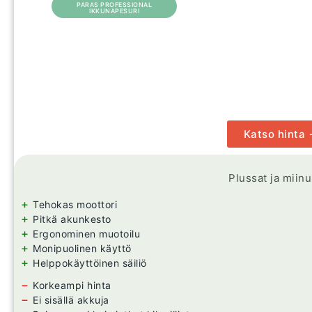
PARAS PROFESSIONAL
IKKUNAPESURI
Katso hinta
Plussat ja miin
+
Tehokas moottori
+
Pitkä akunkesto
+
Ergonominen muotoilu
+
Monipuolinen käyttö
+
Helppokäyttöinen säiliö
−
Korkeampi hinta
−
Ei sisällä akkuja