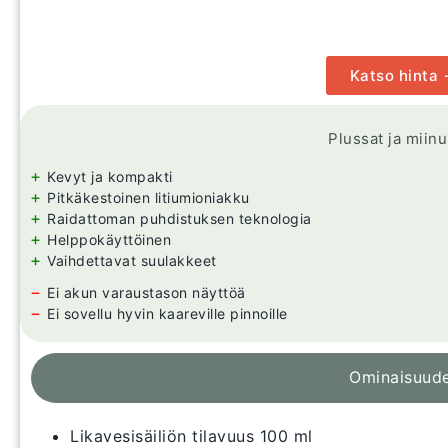
Katso hinta
Plussat ja miin
+
Kevyt ja kompakti
+
Pitkäkestoinen litiumioniakku
+
Raidattoman puhdistuksen teknologia
+
Helppokäyttöinen
+
Vaihdettavat suulakkeet
−
Ei akun varaustason näyttöä
−
Ei sovellu hyvin kaareville pinnoille
Ominaisuud
Likavesisäiliön tilavuus 100 ml