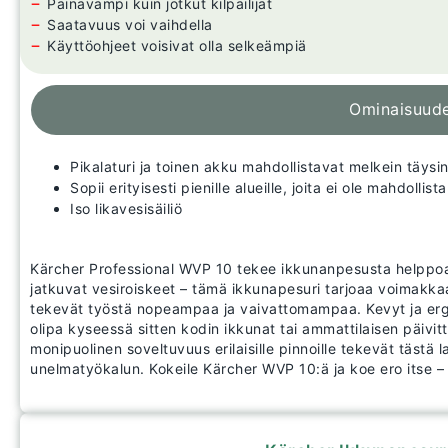
−
Painavampi kuin jotkut kilpailijat
−
Saatavuus voi vaihdella
−
Käyttöohjeet voisivat olla selkeämpiä
Ominaisuud
Pikalaturi ja toinen akku mahdollistavat melkein täy
Sopii erityisesti pienille alueille, joita ei ole mahdolli
Iso likavesisäiliö
Kärcher Professional WVP 10 tekee ikkunanpesusta helppoa 
jatkuvat vesiroiskeet – tämä ikkunapesuri tarjoaa voimakka
tekevät työstä nopeampaa ja vaivattomampaa. Kevyt ja er
olipa kyseessä sitten kodin ikkunat tai ammattilaisen päivit
monipuolinen soveltuvuus erilaisille pinnoille tekevät tästä 
unelmatyökalun. Kokeile Kärcher WVP 10:ä ja koe ero itse – 