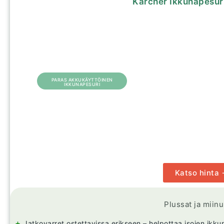
Kärcher Ikkunapesur
PARAS AKKUKÄYTTÖINEN
IKKUNAPESURI
Katso hinta
Plussat ja miin
+
Jatkovarret ostettavissa erikseen – helpottaa isojen ikk