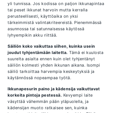
yli tunnissa. Jos kodissa on paljon ikkunapintaa
tai peset ikkunat harvoin mutta kerralla
perusteellisesti, käyttöaika on yksi
tärkeimmistä valintakriteereistä. Pienemmässä
asunnossa tai satunnaisessa käytössä
lyhyempikin akku riittää.
Säiliön koko vaikuttaa siihen, kuinka usein
joudut tyhjentämään laitetta.
Tämä ei kuulosta
suurelta asialta ennen kuin olet tyhjentänyt
säiliön kolmesti yhden ikkunan aikana. Isompi
säiliö tarkoittaa harvempia keskeytyksiä ja
käytännössä nopeampaa työtä.
Ikkunapesurin paino ja kädensija vaikuttavat
korkeita pintoja pestessä.
Kevyempi laite
väsyttää vähemmän pään yläpuolella, ja
kädensijan muoto ratkaisee sen, kuinka