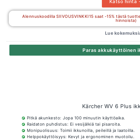
Katso hinta
Alennuskoodilla SIIVOUSVINKKI15 saat -15% tästä tuott
hinnoista)
Lue kokemuksia
Paras akkukäyttöinen 
Kärcher WV 6 Plus ik
Pitkä akunkesto: Jopa 100 minuutin käyttöaika.
Raidaton puhdistus: Ei vesijälkiä tai pisaroita.
Monipuolisuus: Toimii ikkunoilla, peileillä ja laatoilla.
Helppokäyttöisyys: Kevyt ja ergonominen muotoilu.