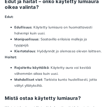
Edut ja haitat – onko käytetty lumiaura
oikea valinta?
Edut:
Edullisuus
: Käytetty lumiaura on huomattavasti
halvempi kuin uusi.
Monipuolisuus
: Saatavilla erilaisia malleja ja
tyyppejä.
Kiertotalous
: Hyödynnät jo olemassa olevan laitteen.
Haitat:
Rajoitettu käyttöikä
: Käytetty aura voi kestää
vähemmän aikaa kuin uusi.
Mahdolliset viat
: Tarkista kunto huolellisesti, jotta
vältyt yllätyksiltä.
Mistä ostaa käytetty lumiaura?