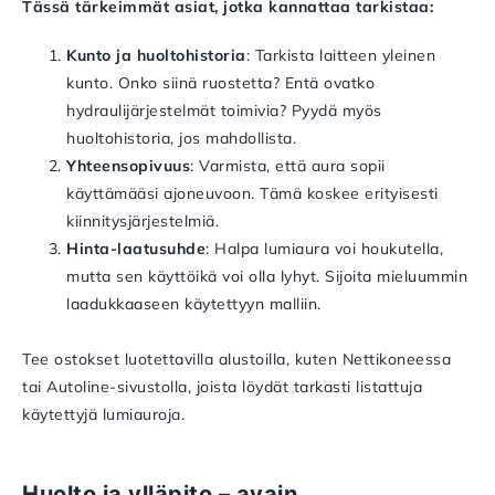
Tässä tärkeimmät asiat, jotka kannattaa tarkistaa:
Kunto ja huoltohistoria
: Tarkista laitteen yleinen
kunto. Onko siinä ruostetta? Entä ovatko
hydraulijärjestelmät toimivia? Pyydä myös
huoltohistoria, jos mahdollista.
Yhteensopivuus
: Varmista, että aura sopii
käyttämääsi ajoneuvoon. Tämä koskee erityisesti
kiinnitysjärjestelmiä.
Hinta-laatusuhde
: Halpa lumiaura voi houkutella,
mutta sen käyttöikä voi olla lyhyt. Sijoita mieluummin
laadukkaaseen käytettyyn malliin.
Tee ostokset luotettavilla alustoilla, kuten Nettikoneessa
tai Autoline-sivustolla, joista löydät tarkasti listattuja
käytettyjä lumiauroja.
Huolto ja ylläpito – avain