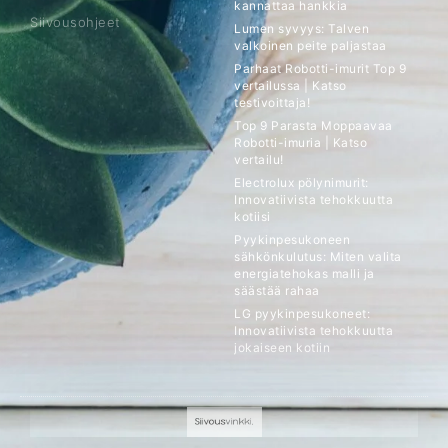
kannattaa hankkia
Siivousohjeet
Lumen syvyys: Talven
valkoinen peite paljastaa
Parhaat Robotti-imurit Top 9
vertailussa | Katso
testivoittaja!
Top 9 Parasta Moppaavaa
Robotti-imuria | Katso
vertailu!
Electrolux pölynimurit:
Innovatiivista tehokkuutta
kotiisi
Pyykinpesukoneen
sähkönkulutus: Miten valita
energiatehokas malli ja
säästää rahaa
LG pyykinpesukoneet:
Innovatiivista tehokkuutta
jokaiseen kotiin