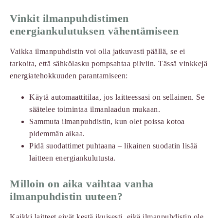
Vinkit ilmanpuhdistimen
energiankulutuksen vähentämiseen
Vaikka ilmanpuhdistin voi olla jatkuvasti päällä, se ei
tarkoita, että sähkölasku pompsahtaa pilviin. Tässä vinkkejä
energiatehokkuuden parantamiseen:
Käytä automaattitilaa, jos laitteessasi on sellainen. Se
säätelee toimintaa ilmanlaadun mukaan.
Sammuta ilmanpuhdistin, kun olet poissa kotoa
pidemmän aikaa.
Pidä suodattimet puhtaana – likainen suodatin lisää
laitteen energiankulutusta.
Milloin on aika vaihtaa vanha
ilmanpuhdistin uuteen?
Kaikki laitteet eivät kestä ikuisesti, eikä ilmanpuhdistin ole