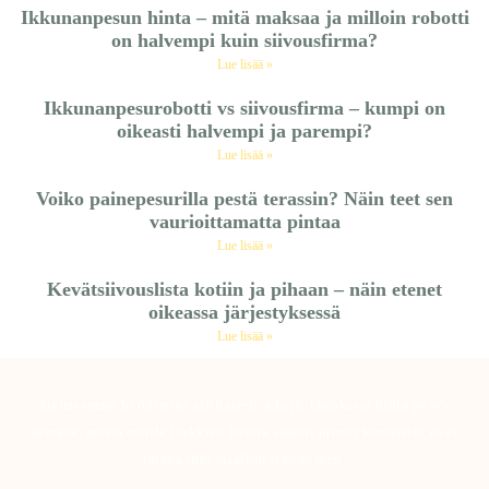
Ikkunanpesun hinta – mitä maksaa ja milloin robotti
on halvempi kuin siivousfirma?
Lue lisää »
Ikkunanpesurobotti vs siivousfirma – kumpi on
oikeasti halvempi ja parempi?
Lue lisää »
Voiko painepesurilla pestä terassin? Näin teet sen
vaurioittamatta pintaa
Lue lisää »
Kevätsiivouslista kotiin ja pihaan – näin etenet
oikeassa järjestyksessä
Lue lisää »
Sivustomme hyödyntää affiliate-linkkejä. Ostoksesi hinta pysyy
samana, mutta meille linkkien kautta saadut pienet komissiot ovat
tärkeä tuki sisällön tekemiseen.