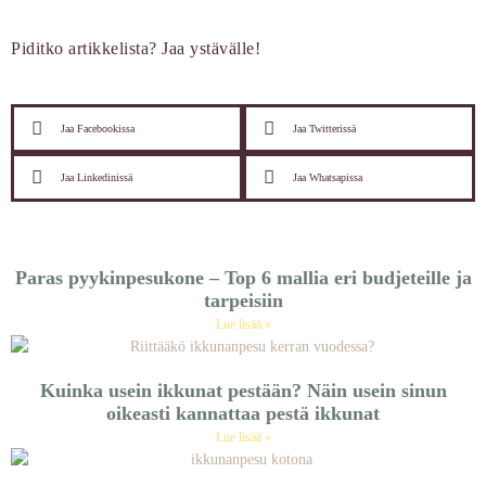
Piditko artikkelista? Jaa ystävälle!
Jaa Facebookissa
Jaa Twitterissä
Jaa Linkedinissä
Jaa Whatsapissa
Paras pyykinpesukone – Top 6 mallia eri budjeteille ja
tarpeisiin
Lue lisää »
Kuinka usein ikkunat pestään? Näin usein sinun
oikeasti kannattaa pestä ikkunat
Lue lisää »