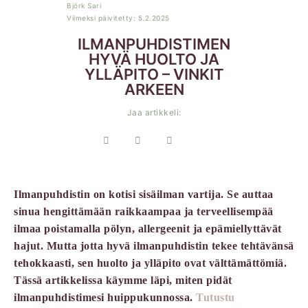
Björk Sari
Viimeksi päivitetty: 5.2.2025
ILMANPUHDISTIMEN
HYVÄ HUOLTO JA
YLLÄPITO – VINKIT
ARKEEN
Jaa artikkeli:
Ilmanpuhdistin on kotisi sisäilman vartija. Se auttaa
sinua hengittämään raikkaampaa ja terveellisempää
ilmaa poistamalla pölyn, allergeenit ja epämiellyttävät
hajut. Mutta jotta hyvä ilmanpuhdistin tekee tehtävänsä
tehokkaasti, sen huolto ja ylläpito ovat välttämättömiä.
Tässä artikkelissa käymme läpi, miten pidät
ilmanpuhdistimesi huippukunnossa.
Tutustu