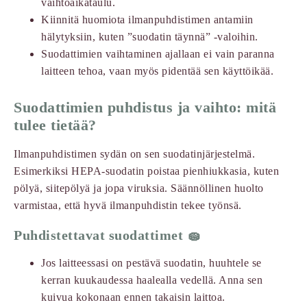
vaihtoaikataulu.
Kiinnitä huomiota ilmanpuhdistimen antamiin
hälytyksiin, kuten ”suodatin täynnä” -valoihin.
Suodattimien vaihtaminen ajallaan ei vain paranna
laitteen tehoa, vaan myös pidentää sen käyttöikää.
Suodattimien puhdistus ja vaihto: mitä
tulee tietää?
Ilmanpuhdistimen sydän on sen suodatinjärjestelmä.
Esimerkiksi HEPA-suodatin poistaa pienhiukkasia, kuten
pölyä, siitepölyä ja jopa viruksia. Säännöllinen huolto
varmistaa, että hyvä ilmanpuhdistin tekee työnsä.
Puhdistettavat suodattimet 🧽
Jos laitteessasi on pestävä suodatin, huuhtele se
kerran kuukaudessa haalealla vedellä. Anna sen
kuivua kokonaan ennen takaisin laittoa.