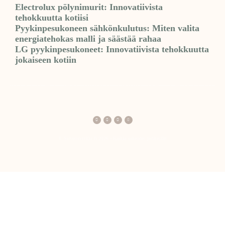
Electrolux pölynimurit: Innovatiivista
tehokkuutta kotiisi
Pyykinpesukoneen sähkönkulutus: Miten valita
energiatehokas malli ja säästää rahaa
LG pyykinpesukoneet: Innovatiivista tehokkuutta
jokaiseen kotiin
© Siivousvinkki.fi 2026 - Kaikki oikeudet pidätetään