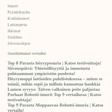
Imurit
Pyykkihuolto
Kodinkoneet
Lattianpesu
Ikkunat
Sisäilma
Siivousohjeet
Suosituimmat vertailut
Top 8 Parasta höyrypesuria | Katso testivoittaja!
Siivouspäivä: Yhteisöllisyyttä ja innostusta
puhtaamman ympäristön puolesta!
Höyrymoppi lattioiden puhdistuksessa – miten se
toimii, mihin sopii ja milloin kannattaa hankkia
Lumen syvyys: Talven valkoinen peite paljastaa
Parhaat Robotti-imurit Top 9 vertailussa | Katso
testivoittaja!
Top 9 Parasta Moppaavaa Robotti-imuria | Katso
vertailu!