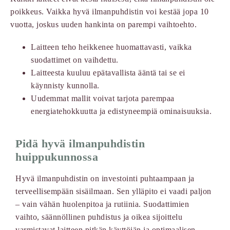
poikkeus. Vaikka hyvä ilmanpuhdistin voi kestää jopa 10
vuotta, joskus uuden hankinta on parempi vaihtoehto.
Laitteen teho heikkenee huomattavasti, vaikka
suodattimet on vaihdettu.
Laitteesta kuuluu epätavallista ääntä tai se ei
käynnisty kunnolla.
Uudemmat mallit voivat tarjota parempaa
energiatehokkuutta ja edistyneempiä ominaisuuksia.
Pidä hyvä ilmanpuhdistin
huippukunnossa
Hyvä ilmanpuhdistin on investointi puhtaampaan ja
terveellisempään sisäilmaan. Sen ylläpito ei vaadi paljon
– vain vähän huolenpitoa ja rutiinia. Suodattimien
vaihto, säännöllinen puhdistus ja oikea sijoittelu
varmistavat laitteen pitkän käyttöiän ja optimaalisen