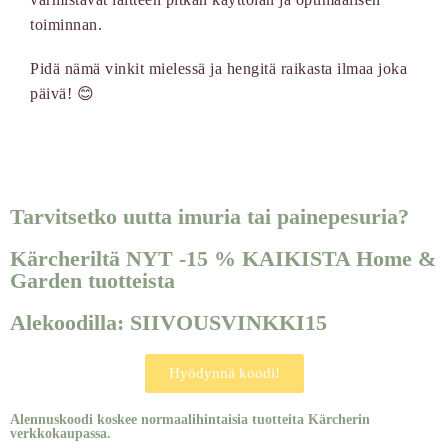
toiminnan.
Pidä nämä vinkit mielessä ja hengitä raikasta ilmaa joka
päivä! 😊
Tarvitsetko uutta imuria tai painepesuria?
Kärcheriltä NYT -15 % KAIKISTA Home &
Garden tuotteista
Alekoodilla: SIIVOUSVINKKI15
Hyödynnä koodi!
Alennuskoodi koskee normaalihintaisia tuotteita Kärcherin
verkkokaupassa.