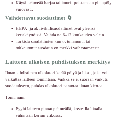
Käytä pehmeää harjaa tai imuria poistamaan pintapöly
varovasti.
Vaihdettavat suodattimet 🔄
HEPA- ja aktiivihiilisuodattimet ovat yleensä
kertakäyttöisiä. Vaihda ne 6–12 kuukauden välein.
Tarkista suodattimien kunto: tummunut tai
tukkeutunut suodatin on merkki vaihtotarpeesta.
Laitteen ulkoisen puhdistuksen merkitys
Ilmanpuhdistimen ulkokuori kerää pölyä ja likaa, joka voi
vaikuttaa laitteen toimintaan. Vaikka se ei suoraan vaikuta
suodatukseen, puhdas ulkokuori parantaa ilman kiertoa.
Toimi näin:
Pyyhi laitteen pinnat pehmeällä, kostealla liinalla
vähintään kerran viikossa.