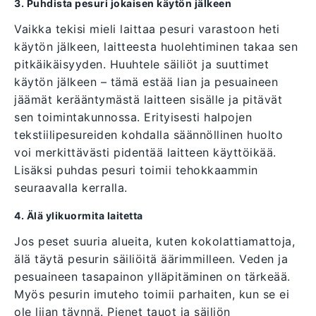
3. Puhdista pesuri jokaisen käytön jälkeen
Vaikka tekisi mieli laittaa pesuri varastoon heti
käytön jälkeen, laitteesta huolehtiminen takaa sen
pitkäikäisyyden. Huuhtele säiliöt ja suuttimet
käytön jälkeen – tämä estää lian ja pesuaineen
jäämät kerääntymästä laitteen sisälle ja pitävät
sen toimintakunnossa. Erityisesti halpojen
tekstiilipesureiden kohdalla säännöllinen huolto
voi merkittävästi pidentää laitteen käyttöikää.
Lisäksi puhdas pesuri toimii tehokkaammin
seuraavalla kerralla.
4. Älä ylikuormita laitetta
Jos peset suuria alueita, kuten kokolattiamattoja,
älä täytä pesurin säiliöitä äärimmilleen. Veden ja
pesuaineen tasapainon ylläpitäminen on tärkeää.
Myös pesurin imuteho toimii parhaiten, kun se ei
ole liian täynnä. Pienet tauot ja säiliön