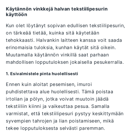
Käytännön vinkkejä halvan tekstiilipesurin
käyttöön
Kun olet löytänyt sopivan edullisen tekstiilipesurin,
on tärkeää tietää, kuinka sitä käytetään
tehokkaasti. Halvankin laitteen kanssa voit saada
erinomaisia tuloksia, kunhan käytät sitä oikein.
Muutamalla käytännön vinkillä saat parhaan
mahdollisen lopputuloksen jokaisella pesukerralla.
1. Esivalmistele pinta huolellisesti
Ennen kuin aloitat pesemisen, imuroi
puhdistettava alue huolellisesti. Tämä poistaa
irtolian ja pölyn, jotka voivat muutoin jäädä
tekstiiliin kiinni ja vaikeuttaa pesua. Samalla
varmistat, että tekstiilipesuri pystyy keskittymään
syvempien tahrojen ja lian poistamiseen, mikä
tekee lopputuloksesta selvästi paremman.