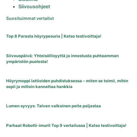
Siivousohjeet
Suosituimmat vertailut
Top 8 Parasta höyrypesuria | Katso testivoittaja!
Siivouspäivä: Yhteisöllisyyttä ja innostusta puhtaamman
ympäristön puolesta!
Höyrymoppi lattioiden puhdistuksessa – miten se toimii, mihin
sopii ja milloin kannattaa hankkia
Lumen syvyys: Talven valkoinen peite paljastaa
Parhaat Robotti-imurit Top 9 vertailussa | Katso testivoittaja!