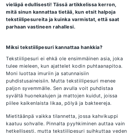
vieläpä edullisesti! Tässä artikkelissa kerron,
mitä sinun kannattaa tietää, kun etsit halpoja
tekstiilipesureita ja kuinka varmistat, että saat
parhaan vastineen rahallesi.
Miksi tekstiilipesuri kannattaa hankkia?
Tekstiilipesuri ei ehkä ole ensimmäinen asia, joka
tulee mieleen, kun ajattelet kodin puhtaanapitoa.
Moni luottaa imuriin ja satunnaisiin
puhdistusaineisiin. Mutta tekstiilipesuri menee
paljon syvemmälle. Sen avulla voit puhdistaa
syvältä huonekalujen ja mattojen kuidut, joissa
piilee kaikenlaista likaa, pölyä ja bakteereja.
Mietitäänpä vaikka tilannetta, jossa kahvikuppi
kaatuu sohvalle. Pinnalta pyyhkiminen auttaa vain
hetkellisesti, mutta tekstiilipesuri suihkuttaa veden