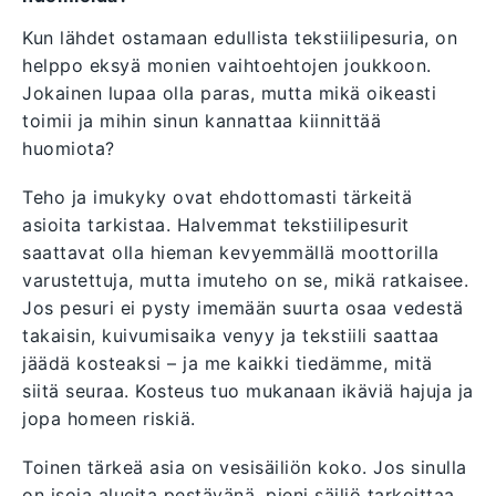
Kun lähdet ostamaan edullista tekstiilipesuria, on
helppo eksyä monien vaihtoehtojen joukkoon.
Jokainen lupaa olla paras, mutta mikä oikeasti
toimii ja mihin sinun kannattaa kiinnittää
huomiota?
Teho ja imukyky ovat ehdottomasti tärkeitä
asioita tarkistaa. Halvemmat tekstiilipesurit
saattavat olla hieman kevyemmällä moottorilla
varustettuja, mutta imuteho on se, mikä ratkaisee.
Jos pesuri ei pysty imemään suurta osaa vedestä
takaisin, kuivumisaika venyy ja tekstiili saattaa
jäädä kosteaksi – ja me kaikki tiedämme, mitä
siitä seuraa. Kosteus tuo mukanaan ikäviä hajuja ja
jopa homeen riskiä.
Toinen tärkeä asia on vesisäiliön koko. Jos sinulla
on isoja alueita pestävänä, pieni säiliö tarkoittaa