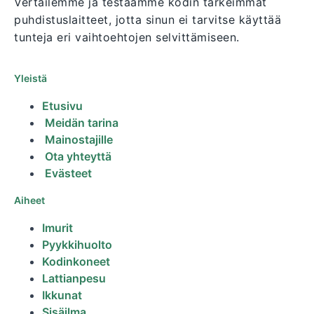
Vertailemme ja testaamme kodin tärkeimmät
puhdistuslaitteet, jotta sinun ei tarvitse käyttää
tunteja eri vaihtoehtojen selvittämiseen.
Yleistä
Etusivu
Meidän tarina
Mainostajille
Ota yhteyttä
Evästeet
Aiheet
Imurit
Pyykkihuolto
Kodinkoneet
Lattianpesu
Ikkunat
Sisäilma