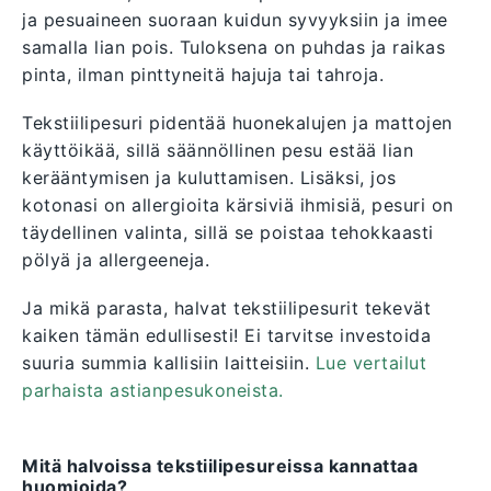
ja pesuaineen suoraan kuidun syvyyksiin ja imee
samalla lian pois. Tuloksena on puhdas ja raikas
pinta, ilman pinttyneitä hajuja tai tahroja.
Tekstiilipesuri pidentää huonekalujen ja mattojen
käyttöikää, sillä säännöllinen pesu estää lian
kerääntymisen ja kuluttamisen. Lisäksi, jos
kotonasi on allergioita kärsiviä ihmisiä, pesuri on
täydellinen valinta, sillä se poistaa tehokkaasti
pölyä ja allergeeneja.
Ja mikä parasta, halvat tekstiilipesurit tekevät
kaiken tämän edullisesti! Ei tarvitse investoida
suuria summia kallisiin laitteisiin.
Lue vertailut
parhaista astianpesukoneista.
Mitä halvoissa tekstiilipesureissa kannattaa
huomioida?