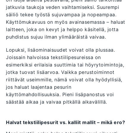
jatkuvia taukoja veden vaihtamiseksi. Suurempi
säiliö tekee työstä sujuvampaa ja nopeampaa.
Käyttömukavuus on myös avainasemassa – haluat
laitteen, joka on kevyt ja helppo käsitellä, jotta
puhdistus sujuu ilman ylimääräistä vaivaa.
Lopuksi, lisäominaisuudet voivat olla plussaa.
Joissain halvoissa tekstiilipesureissa on
esimerkiksi erilaisia suuttimia tai höyrytoimintoja,
jotka tuovat lisäarvoa. Vaikka perustoiminnot
riittävät useimmille, nämä voivat olla hyödyllisiä,
jos haluat laajentaa pesurin
käyttömahdollisuuksia. Pieni lisäpanostus voi
säästää aikaa ja vaivaa pitkällä aikavälillä.
Halvat tekstiilipesurit vs. kalliit mallit – mikä ero?