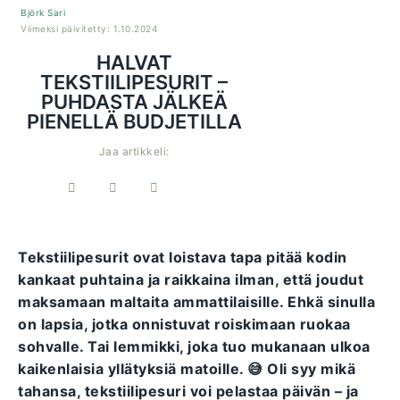
Björk Sari
Viimeksi päivitetty: 1.10.2024
HALVAT
TEKSTIILIPESURIT –
PUHDASTA JÄLKEÄ
PIENELLÄ BUDJETILLA
Jaa artikkeli:
Tekstiilipesurit ovat loistava tapa pitää kodin
kankaat puhtaina ja raikkaina ilman, että joudut
maksamaan maltaita ammattilaisille. Ehkä sinulla
on lapsia, jotka onnistuvat roiskimaan ruokaa
sohvalle. Tai lemmikki, joka tuo mukanaan ulkoa
kaikenlaisia yllätyksiä matoille. 😅 Oli syy mikä
tahansa, tekstiilipesuri voi pelastaa päivän – ja