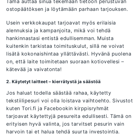
Tämä auttaa sinua tekemään tietoon perustuvan
ostopäätöksen ja löytämään parhaan tarjouksen.
Usein verkkokaupat tarjoavat myös erilaisia
alennuksia ja kampanjoita, mikä voi tehdä
hankinnastasi entistä edullisemman. Muista
kuitenkin tarkistaa toimituskulut, sillä ne voivat
lisätä kokonaishintaa yllättävästi. Hyvänä puolena
on, että laite toimitetaan suoraan kotiovellesi –
kätevää ja vaivatonta!
2. Käytetyt laitteet – kierrätystä ja säästöä
Jos haluat todella säästää rahaa, käytetty
tekstiilipesuri voi olla loistava vaihtoehto. Sivustot
kuten Tori.fi ja Facebookin kirppisryhmät
tarjoavat käytettyjä pesureita edullisesti. Tämä on
erityisen hyvä valinta, jos tarvitset pesurin vain
harvoin tai et halua tehdä suurta investointia.