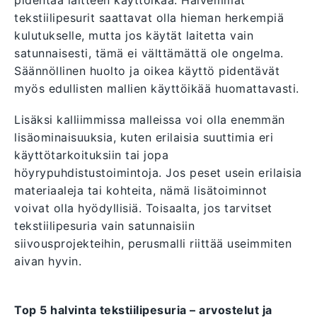
pidentää laitteen käyttöikää. Halvemmat
tekstiilipesurit saattavat olla hieman herkempiä
kulutukselle, mutta jos käytät laitetta vain
satunnaisesti, tämä ei välttämättä ole ongelma.
Säännöllinen huolto ja oikea käyttö pidentävät
myös edullisten mallien käyttöikää huomattavasti.
Lisäksi kalliimmissa malleissa voi olla enemmän
lisäominaisuuksia, kuten erilaisia suuttimia eri
käyttötarkoituksiin tai jopa
höyrypuhdistustoimintoja. Jos peset usein erilaisia
materiaaleja tai kohteita, nämä lisätoiminnot
voivat olla hyödyllisiä. Toisaalta, jos tarvitset
tekstiilipesuria vain satunnaisiin
siivousprojekteihin, perusmalli riittää useimmiten
aivan hyvin.
Top 5 halvinta tekstiilipesuria – arvostelut ja