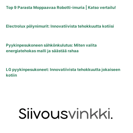
Top 9 Parasta Moppaavaa Robotti-imuria | Katso vertailu!
Electrolux pölynimurit: Innovatiivista tehokkuutta kotiisi
Pyykinpesukoneen sähkönkulutus: Miten valita
energiatehokas malli ja säästää rahaa
LG pyykinpesukoneet: Innovatiivista tehokkuutta jokaiseen
kotiin