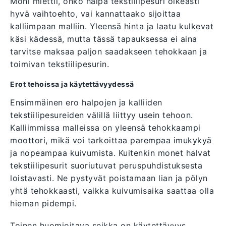
Moni miettii, onko halpa tekstiilipesuri oikeasti
hyvä vaihtoehto, vai kannattaako sijoittaa
kalliimpaan malliin. Yleensä hinta ja laatu kulkevat
käsi kädessä, mutta tässä tapauksessa ei aina
tarvitse maksaa paljon saadakseen tehokkaan ja
toimivan tekstiilipesurin.
Erot tehoissa ja käytettävyydessä
Ensimmäinen ero halpojen ja kalliiden
tekstiilipesureiden välillä liittyy usein tehoon.
Kalliimmissa malleissa on yleensä tehokkaampi
moottori, mikä voi tarkoittaa parempaa imukykyä
ja nopeampaa kuivumista. Kuitenkin monet halvat
tekstiilipesurit suoriutuvat peruspuhdistuksesta
loistavasti. Ne pystyvät poistamaan lian ja pölyn
yhtä tehokkaasti, vaikka kuivumisaika saattaa olla
hieman pidempi.
Toinen huomioitava seikka on käytettävyys.