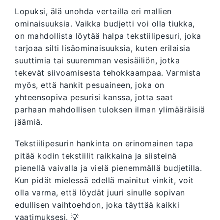
Lopuksi, älä unohda vertailla eri mallien
ominaisuuksia. Vaikka budjetti voi olla tiukka,
on mahdollista löytää halpa tekstiilipesuri, joka
tarjoaa silti lisäominaisuuksia, kuten erilaisia
suuttimia tai suuremman vesisäiliön, jotka
tekevät siivoamisesta tehokkaampaa. Varmista
myös, että hankit pesuaineen, joka on
yhteensopiva pesurisi kanssa, jotta saat
parhaan mahdollisen tuloksen ilman ylimääräisiä
jäämiä.
Tekstiilipesurin hankinta on erinomainen tapa
pitää kodin tekstiilit raikkaina ja siisteinä
pienellä vaivalla ja vielä pienemmällä budjetilla.
Kun pidät mielessä edellä mainitut vinkit, voit
olla varma, että löydät juuri sinulle sopivan
edullisen vaihtoehdon, joka täyttää kaikki
vaatimuksesi. 💡