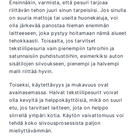
Ensinnäkin, varmista, että pesuri tarjoaa
riittävän tehon juuri sinun tarpeisiisi. Jos sinulla
on suuria mattoja tai useita huonekaluja, voi
olla järkevää panostaa hieman enemmän
laitteeseen, joka pystyy hoitamaan nämä alueet
tehokkaasti. Toisaalta, jos tarvitset
tekstiilipesuria vain pienempiin tahroihin ja
satunnaisiin puhdistustöihin, esimerkiksi auton
sisätilojen siivoukseen, pienempi ja halvempi
malli riittää hyvin.
Toiseksi, käytettävyys ja mukavuus ovat
avainasemassa. Halvat tekstiilipesurit voivat
olla kevyitä ja helppokäyttöisiä, mikä on suuri
etu, jos tarvitset laitteen, jota on helppo
siirrellä ympäri kotia. Käytön vaivattomuus voi
tehdä koko siivousprosessista paljon
miellyttävämmän.