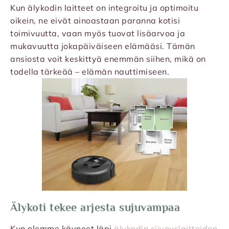
Kun älykodin laitteet on integroitu ja optimoitu
oikein, ne eivät ainoastaan paranna kotisi
toimivuutta, vaan myös tuovat lisäarvoa ja
mukavuutta jokapäiväiseen elämääsi. Tämän
ansiosta voit keskittyä enemmän siihen, mikä on
todella tärkeää – elämän nauttimiseen.
Älykoti tekee arjesta sujuvampaa
Kun olemme käyneet läpi
älykodin siivouslaitteiden