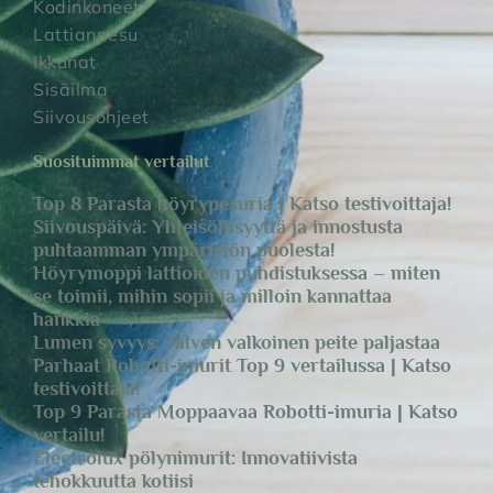
Kodinkoneet
Lattianpesu
Ikkunat
Sisäilma
Siivousohjeet
Suosituimmat vertailut
Top 8 Parasta höyrypesuria | Katso testivoittaja!
Siivouspäivä: Yhteisöllisyyttä ja innostusta
puhtaamman ympäristön puolesta!
Höyrymoppi lattioiden puhdistuksessa – miten
se toimii, mihin sopii ja milloin kannattaa
hankkia
Lumen syvyys: Talven valkoinen peite paljastaa
Parhaat Robotti-imurit Top 9 vertailussa | Katso
testivoittaja!
Top 9 Parasta Moppaavaa Robotti-imuria | Katso
vertailu!
Electrolux pölynimurit: Innovatiivista
tehokkuutta kotiisi