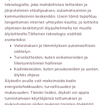
teknologialla, joka mahdollistaa laitteiden ja
järjestelmien etäohjauksen, automatisoinnin ja
kommunikoinnin keskenään. Usein tämä tapahtuu
langattoman internet-yhteyden kautta, ja laitteita
ohjataan keskitetysti älypuhelimella tai muulla
älylaitteella.Tällainen teknologia sisältää
esimerkiksi:
Valaistuksen ja lämmityksen automaattisen
säätelyn
Turvalaitteiden, kuten ovikameroiden ja
liiketunnistimien hallinnan
Kodinkoneiden, kuten pesukoneiden ja uunien,
älykäs ohjaus
Älykodin avulla voit maksimoida kodin
energiatehokkuuden, turvallisuuden ja
mukavuuden. Tämän lisäksi, älykoti voi oppia
tunnistamaan käyttäjänsä tottumukset ja
mukautumaan niiden mukaan tarjoten älykkäitä