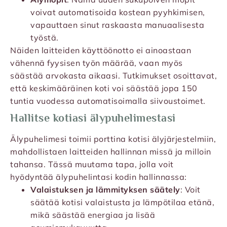
voivat automatisoida kostean pyyhkimisen,
vapauttaen sinut raskaasta manuaalisesta
työstä.
Näiden laitteiden käyttöönotto ei ainoastaan
vähennä fyysisen työn määrää, vaan myös
säästää arvokasta aikaasi. Tutkimukset osoittavat,
että keskimääräinen koti voi säästää jopa 150
tuntia vuodessa automatisoimalla siivoustoimet.
Hallitse kotiasi älypuhelimestasi
Älypuhelimesi toimii porttina kotisi älyjärjestelmiin,
mahdollistaen laitteiden hallinnan missä ja milloin
tahansa. Tässä muutama tapa, jolla voit
hyödyntää älypuhelintasi kodin hallinnassa:
Valaistuksen ja lämmityksen säätely
: Voit
säätää kotisi valaistusta ja lämpötilaa etänä,
mikä säästää energiaa ja lisää