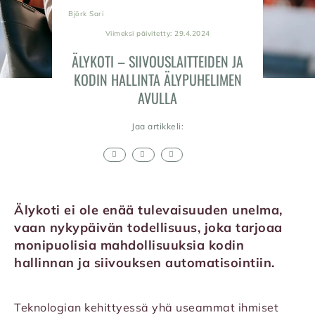
Björk Sari
Viimeksi päivitetty: 29.4.2024
ÄLYKOTI – SIIVOUSLAITTEIDEN JA
KODIN HALLINTA ÄLYPUHELIMEN
AVULLA
Jaa artikkeli:
Älykoti ei ole enää tulevaisuuden unelma,
vaan nykypäivän todellisuus, joka tarjoaa
monipuolisia mahdollisuuksia kodin
hallinnan ja siivouksen automatisointiin.
Teknologian kehittyessä yhä useammat ihmiset