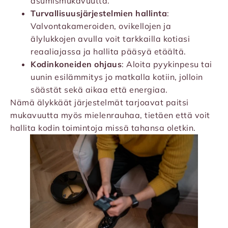
asumismukavuutta.
Turvallisuusjärjestelmien hallinta
:
Valvontakameroiden, ovikellojen ja
älylukkojen avulla voit tarkkailla kotiasi
reaaliajassa ja hallita pääsyä etäältä.
Kodinkoneiden ohjaus
: Aloita pyykinpesu tai
uunin esilämmitys jo matkalla kotiin, jolloin
säästät sekä aikaa että energiaa.
Nämä älykkäät järjestelmät tarjoavat paitsi
mukavuutta myös mielenrauhaa, tietäen että voit
hallita kodin toimintoja missä tahansa oletkin.