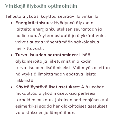
Vinkkejä älykodin optimointiin
Tehosta älykotisi käyttöä seuraavilla vinkeillä:
Energiatietoisuus
: Hyödynnä älykodin
laitteita energiankulutuksen seurantaan ja
hallintaan. Älytermostaatit ja älykkäät valot
voivat auttaa vähentämään sähkölaskua
merkittävästi.
Turvallisuuden parantaminen
: Lisää
älykameroita ja liiketunnistimia kodin
turvallisuuden lisäämiseksi. Voit myös asettaa
hälytyksiä ilmoittamaan epätavallisista
liikkeistä.
Käyttäjäystävälliset asetukset
: Älä unohda
mukauttaa älykodin asetuksia perheesi
tarpeiden mukaan. Jokainen perheenjäsen voi
esimerkiksi saada henkilökohtaiset asetukset
valaistukseen ja lämpötilaan.