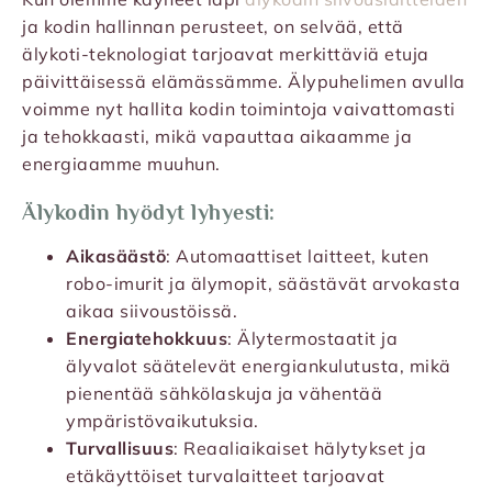
ja kodin hallinnan perusteet, on selvää, että
älykoti-teknologiat tarjoavat merkittäviä etuja
päivittäisessä elämässämme. Älypuhelimen avulla
voimme nyt hallita kodin toimintoja vaivattomasti
ja tehokkaasti, mikä vapauttaa aikaamme ja
energiaamme muuhun.
Älykodin hyödyt lyhyesti:
Aikasäästö
: Automaattiset laitteet, kuten
robo-imurit ja älymopit, säästävät arvokasta
aikaa siivoustöissä.
Energiatehokkuus
: Älytermostaatit ja
älyvalot säätelevät energiankulutusta, mikä
pienentää sähkölaskuja ja vähentää
ympäristövaikutuksia.
Turvallisuus
: Reaaliaikaiset hälytykset ja
etäkäyttöiset turvalaitteet tarjoavat