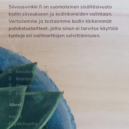
Siivousvinkki.fi on suomalainen sisältösivusto
kodin siivoukseen ja kodinkoneiden valintaan.
Vertailemme ja testaamme kodin tärkeimmät
puhdistuslaitteet, jotta sinun ei tarvitse käyttää
tunteja eri vaihtoehtojen selvittämiseen.
Yleistä
Etusivu
Meidän tarina
Mainostajille
Ota yhteyttä
Evästeet
Aiheet
Imurit
Pyykkihuolto