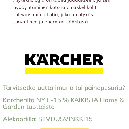
Älyteknologia on täällä jäädäkseen, ja sen
hyödyntäminen kotona on askel kohti
tulevaisuuden kotia, joka on älykäs,
turvallinen ja energiaa säästävä.
Tarvitsetko uutta imuria tai painepesuria?
Kärcheriltä NYT -15 % KAIKISTA Home &
Garden tuotteista
Alekoodilla: SIIVOUSVINKKI15