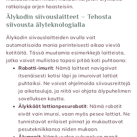
ratkaisuja arjen haasteisiin.
Älykodin siivouslaitteet – Tehosta
siivousta älyteknologialla
Älykodin siivouslaitteiden avulla voit
automatisoida monia perinteisesti aikaa vieviä
kotitöitä. Tässä muutamia esimerkkejä laitteista,
jotka voivat mullistaa tapasi pitää koti puhtaana:
Robotti-imurit
: Nämä laitteet navigoivat
itsenäisesti kotisi läpi ja imuroivat lattiat
puhtaiksi. Ne voivat ohjelmoida siivousreittejä
ja aikatauluja, ja niitä voi ohjata älypuhelimen
sovelluksen kautta.
Älykkäät lattianpesurobotit
: Nämä robotit
eivät vain imuroi, vaan myös pesee lattiat. Ne
tunnistavat erilaiset pinnat ja mukauttavat
pesutekniikkansa niiden mukaan.
Älymopit
: Nämä uuden sukupolven mopit