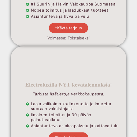
#1 Suurin ja Halvin Valokauppa Suomessa
Nopea toimitus ja laadukkaat tuotteet
Asiantunteva ja hyvä palvelu
*Käytä tarjous
Voimassa: Toistaiseksi
Electroluxilla NYT kevätalennuksia!
Tarkista lisätietoja verkkokaupasta.
Laaja valikoima kodinkoneita ja imureita
suoraan valmistajalta
Ilmainen toimitus ja 30 päivän
palautusoikeus
Asiantunteva asiakaspalvelu ja kattava tuki