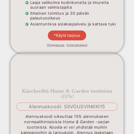
Laaja valikoima kodinkoneita ja imureita
suoraan valmistajalta
Ilmainen toimitus ja 30 päivän
palautusoikeus
Asiantunteva asiakaspalvelu ja kattava tuki
*Käytä tarjous
Voimassa: toistaiseksi
Kärcheriltä Home & Garden tuotteista
-15%!
Alennuskoodi: SIIVOUSVINKKI15
Alennuskoodi oikeuttaa 15% alennukseen
normaalihintaisista Home & Garden -sarjan
tuotteista. Koodia ei voi yhdistää muihin
kampanjoihin ja tarjouksiin. Alennus lasketaan