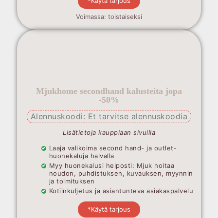
*Käytä tarjous
Voimassa: toistaiseksi
Mjukhome secondhand kalusteita jopa
-50%
Alennuskoodi: Et tarvitse alennuskoodia
Lisätietoja kauppiaan sivuilla
Laaja valikoima second hand- ja outlet-
huonekaluja halvalla
Myy huonekalusi helposti: Mjuk hoitaa
noudon, puhdistuksen, kuvauksen, myynnin
ja toimituksen
Kotiinkuljetus ja asiantunteva asiakaspalvelu
*Käytä tarjous