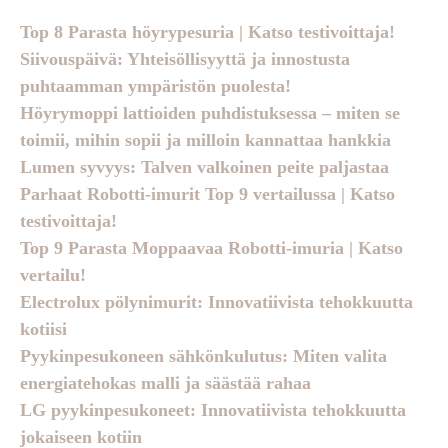
Top 8 Parasta höyrypesuria | Katso testivoittaja!
Siivouspäivä: Yhteisöllisyyttä ja innostusta
puhtaamman ympäristön puolesta!
Höyrymoppi lattioiden puhdistuksessa – miten se
toimii, mihin sopii ja milloin kannattaa hankkia
Lumen syvyys: Talven valkoinen peite paljastaa
Parhaat Robotti-imurit Top 9 vertailussa | Katso
testivoittaja!
Top 9 Parasta Moppaavaa Robotti-imuria | Katso
vertailu!
Electrolux pölynimurit: Innovatiivista tehokkuutta
kotiisi
Pyykinpesukoneen sähkönkulutus: Miten valita
energiatehokas malli ja säästää rahaa
LG pyykinpesukoneet: Innovatiivista tehokkuutta
jokaiseen kotiin