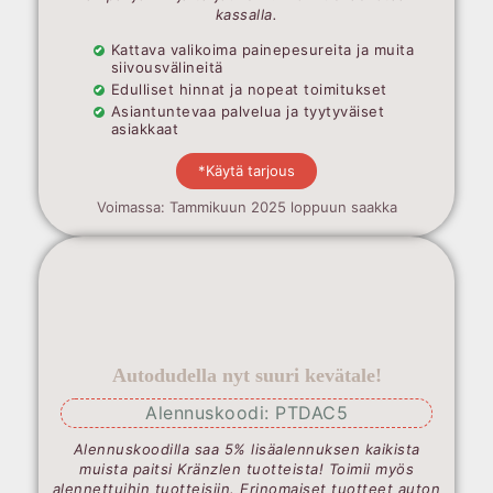
kassalla.
Kattava valikoima painepesureita ja muita
siivousvälineitä
Edulliset hinnat ja nopeat toimitukset
Asiantuntevaa palvelua ja tyytyväiset
asiakkaat
*Käytä tarjous
Voimassa: Tammikuun 2025 loppuun saakka
Autodudella nyt suuri kevätale!
Alennuskoodi: PTDAC5
Alennuskoodilla saa 5% lisäalennuksen kaikista
muista paitsi Kränzlen tuotteista! Toimii myös
alennettuihin tuotteisiin. Erinomaiset tuotteet auton