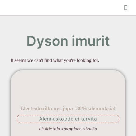
Ulkotiloje
Dyson imurit
It seems we can't find what you're looking for.
Electroluxilla nyt jopa -30% alennuksia!
Alennuskoodi: ei tarvita
Lisätietoja kauppiaan sivuilla