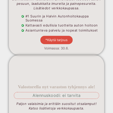
pesuun, laadukkaita imureita ja painepesureita.
Lisätiedot verkkokaupassa.
#1 Suurin ja Halvin Autonhoitokauppa
Suomessa
Kattavasti edullisia tuotteita auton hoitoon
Asiantunteva palvelu ja nopeat toimitukset
*Käytä tarjous
Voimassa: 30.6.
Valostorella nyt varaston tyhjennys ale!
Alennuskoodi: ei tarvita
Paljon valaisimia ja erittäin suositut otsalamput!
Katso lisätietoja verkkokaupasta.