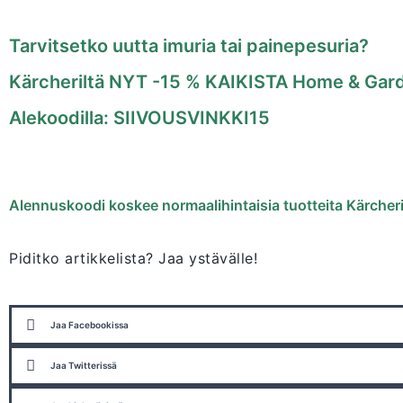
Tarvitsetko uutta imuria tai painepesuria?
Kärcheriltä NYT -15 % KAIKISTA Home & Gard
Alekoodilla: SIIVOUSVINKKI15
Alennuskoodi koskee normaalihintaisia tuotteita Kärche
Piditko artikkelista? Jaa ystävälle!
Jaa Facebookissa
Jaa Twitterissä