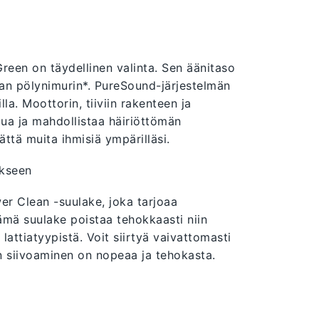
Green on täydellinen valinta. Sen äänitaso
man pölynimurin*. PureSound-järjestelmän
lla. Moottorin, tiiviin rakenteen ja
ua ja mahdollistaa häiriöttömän
mättä muita ihmisiä ympärilläsi.
kseen
r Clean -suulake, joka tarjoaa
Tämä suulake poistaa tehokkaasti niin
lattiatyypistä. Voit siirtyä vaivattomasti
lloin siivoaminen on nopeaa ja tehokasta.