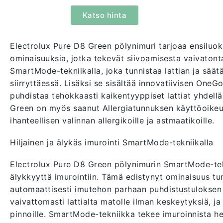
Katso hinta
Electrolux Pure D8 Green pölynimuri tarjoaa ensiluok
ominaisuuksia, jotka tekevät siivoamisesta vaivatont
SmartMode-tekniikalla, joka tunnistaa lattian ja säät
siirryttäessä. Lisäksi se sisältää innovatiivisen One
puhdistaa tehokkaasti kaikentyyppiset lattiat yhdellä 
Green on myös saanut Allergiatunnuksen käyttöoikeude
ihanteellisen valinnan allergikoille ja astmaatikoille.
Hiljainen ja älykäs imurointi SmartMode-tekniikalla
Electrolux Pure D8 Green pölynimurin SmartMode-te
älykkyyttä imurointiin. Tämä edistynyt ominaisuus tun
automaattisesti imutehon parhaan puhdistustuloksen s
vaivattomasti lattialta matolle ilman keskeytyksiä, j
pinnoille. SmartMode-tekniikka tekee imuroinnista 