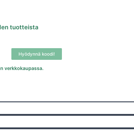
en tuotteista
Hyödynnä koodi!
rin verkkokaupassa.