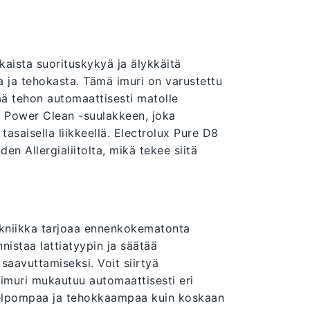
kaista suorituskykyä ja älykkäitä
a ja tehokasta. Tämä imuri on varustettu
ää tehon automaattisesti matolle
Go Power Clean -suulakkeen, joka
tasaisella liikkeellä. Electrolux Pure D8
n Allergialiitolta, mikä tekee siitä
kniikka tarjoaa ennenkokematonta
nistaa lattiatyypin ja säätää
aavuttamiseksi. Voit siirtyä
a imuri mukautuu automaattisesti eri
helpompaa ja tehokkaampaa kuin koskaan