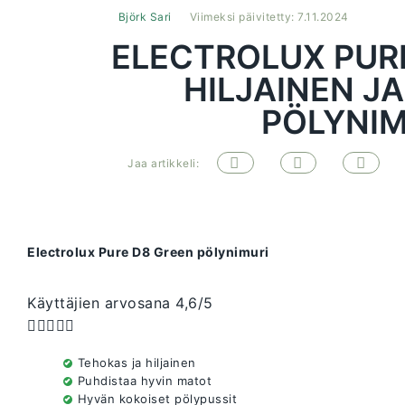
Björk Sari
Viimeksi päivitetty: 7.11.2024
ELECTROLUX PURE
HILJAINEN J
PÖLYNIM
Jaa artikkeli:
Electrolux Pure D8 Green pölynimuri
Käyttäjien arvosana 4,6/5





Tehokas ja hiljainen
Puhdistaa hyvin matot
Hyvän kokoiset pölypussit