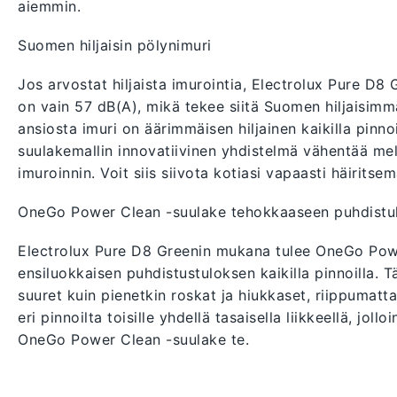
aiemmin.
Suomen hiljaisin pölynimuri
Jos arvostat hiljaista imurointia, Electrolux Pure D8 
on vain 57 dB(A), mikä tekee siitä Suomen hiljaisim
ansiosta imuri on äärimmäisen hiljainen kaikilla pinnoi
suulakemallin innovatiivinen yhdistelmä vähentää mel
imuroinnin. Voit siis siivota kotiasi vapaasti häiritse
OneGo Power Clean -suulake tehokkaaseen puhdistu
Electrolux Pure D8 Greenin mukana tulee OneGo Powe
ensiluokkaisen puhdistustuloksen kaikilla pinnoilla. 
suuret kuin pienetkin roskat ja hiukkaset, riippumatta 
eri pinnoilta toisille yhdellä tasaisella liikkeellä, jo
OneGo Power Clean -suulake te.