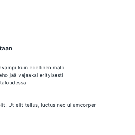
taan
avampi kuin edellinen malli
eho jää vajaaksi erityisesti
ntaloudessa
t. Ut elit tellus, luctus nec ullamcorper