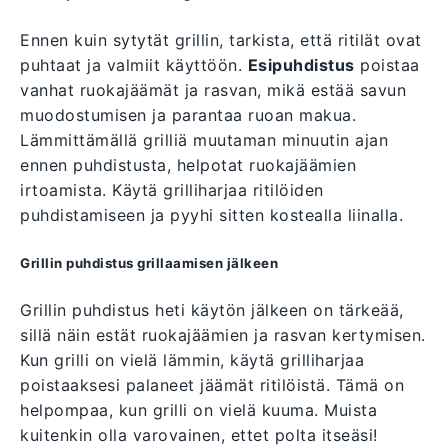
Ennen kuin sytytät grillin, tarkista, että ritilät ovat
puhtaat ja valmiit käyttöön.
Esipuhdistus
poistaa
vanhat ruokajäämät ja rasvan, mikä estää savun
muodostumisen ja parantaa ruoan makua.
Lämmittämällä grilliä muutaman minuutin ajan
ennen puhdistusta, helpotat ruokajäämien
irtoamista. Käytä grilliharjaa ritilöiden
puhdistamiseen ja pyyhi sitten kostealla liinalla.
Grillin puhdistus grillaamisen jälkeen
Grillin puhdistus heti käytön jälkeen on tärkeää,
sillä näin estät ruokajäämien ja rasvan kertymisen.
Kun grilli on vielä lämmin, käytä grilliharjaa
poistaaksesi palaneet jäämät ritilöistä. Tämä on
helpompaa, kun grilli on vielä kuuma. Muista
kuitenkin olla varovainen, ettet polta itseäsi!