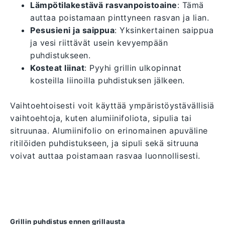
Lämpötilakestävä rasvanpoistoaine
: Tämä
auttaa poistamaan pinttyneen rasvan ja lian.
Pesusieni ja saippua
: Yksinkertainen saippua
ja vesi riittävät usein kevyempään
puhdistukseen.
Kosteat liinat
: Pyyhi grillin ulkopinnat
kosteilla liinoilla puhdistuksen jälkeen.
Vaihtoehtoisesti voit käyttää ympäristöystävällisiä
vaihtoehtoja, kuten alumiinifoliota, sipulia tai
sitruunaa. Alumiinifolio on erinomainen apuväline
ritilöiden puhdistukseen, ja sipuli sekä sitruuna
voivat auttaa poistamaan rasvaa luonnollisesti.
Grillin puhdistus ennen grillausta