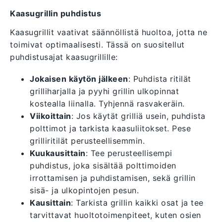
Kaasugrillin puhdistus
Kaasugrillit vaativat säännöllistä huoltoa, jotta ne
toimivat optimaalisesti. Tässä on suositellut
puhdistusajat kaasugrillille:
Jokaisen käytön jälkeen
: Puhdista ritilät
grilliharjalla ja pyyhi grillin ulkopinnat
kostealla liinalla. Tyhjennä rasvakeräin.
Viikoittain
: Jos käytät grilliä usein, puhdista
polttimot ja tarkista kaasuliitokset. Pese
grilliritilät perusteellisemmin.
Kuukausittain
: Tee perusteellisempi
puhdistus, joka sisältää polttimoiden
irrottamisen ja puhdistamisen, sekä grillin
sisä- ja ulkopintojen pesun.
Kausittain
: Tarkista grillin kaikki osat ja tee
tarvittavat huoltotoimenpiteet, kuten osien