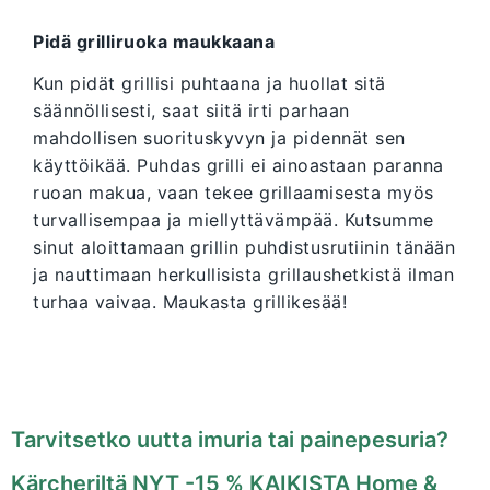
Pidä grilliruoka maukkaana
Kun pidät grillisi puhtaana ja huollat sitä
säännöllisesti, saat siitä irti parhaan
mahdollisen suorituskyvyn ja pidennät sen
käyttöikää. Puhdas grilli ei ainoastaan paranna
ruoan makua, vaan tekee grillaamisesta myös
turvallisempaa ja miellyttävämpää. Kutsumme
sinut aloittamaan grillin puhdistusrutiinin tänään
ja nauttimaan herkullisista grillaushetkistä ilman
turhaa vaivaa. Maukasta grillikesää!
Tarvitsetko uutta imuria tai painepesuria?
Kärcheriltä NYT -15 % KAIKISTA Home &