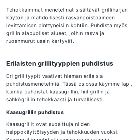
Tehokkaimmat menetelmät sisältävät grilliharjan
käytön ja mahdollisesti rasvanpoistoaineen
levittämisen pinttyneisiin kohtiin. Puhdista myös
grillin alapuoliset alueet, joihin rasva ja
ruoanmurut usein kertyvät.
Erilaisten grillityyppien puhdistus
Eri grillityypit vaativat hieman erilaisia
puhdistusmenetelmiä. Tässä osiossa käymme läpi,
kuinka puhdistat kaasugrillin, hiiligrillin ja
sähkögrillin tehokkaasti ja turvallisesti.
Kaasugrillin puhdistus
Kaasugrillit ovat suosittuja niiden
helppokäyttöisyyden ja tehokkuuden vuoksi.
Kaasugrillin puhdistuksessa on muutamia