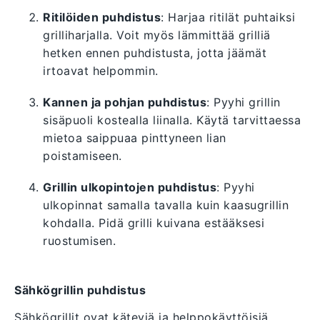
Ritilöiden puhdistus
: Harjaa ritilät puhtaiksi
grilliharjalla. Voit myös lämmittää grilliä
hetken ennen puhdistusta, jotta jäämät
irtoavat helpommin.
Kannen ja pohjan puhdistus
: Pyyhi grillin
sisäpuoli kostealla liinalla. Käytä tarvittaessa
mietoa saippuaa pinttyneen lian
poistamiseen.
Grillin ulkopintojen puhdistus
: Pyyhi
ulkopinnat samalla tavalla kuin kaasugrillin
kohdalla. Pidä grilli kuivana estääksesi
ruostumisen.
Sähkögrillin puhdistus
Sähkögrillit ovat käteviä ja helppokäyttöisiä,