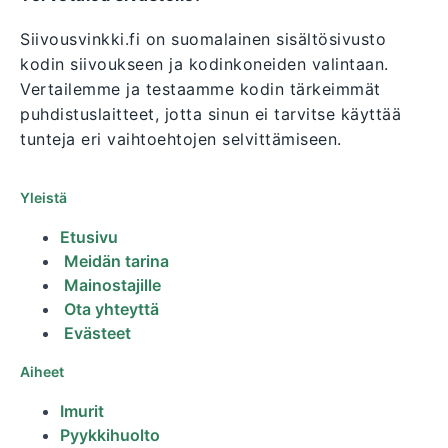
Siivousvinkki.fi on suomalainen sisältösivusto
kodin siivoukseen ja kodinkoneiden valintaan.
Vertailemme ja testaamme kodin tärkeimmät
puhdistuslaitteet, jotta sinun ei tarvitse käyttää
tunteja eri vaihtoehtojen selvittämiseen.
Yleistä
Etusivu
Meidän tarina
Mainostajille
Ota yhteyttä
Evästeet
Aiheet
Imurit
Pyykkihuolto