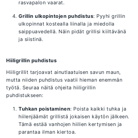
rasvapalon vaarat.
Grillin ulkopintojen puhdistus
: Pyyhi grillin
ulkopinnat kostealla liinalla ja miedolla
saippuavedellä. Näin pidät grillisi kiiltävänä
ja siistinä.
Hiiligrillin puhdistus
Hiiligrillit tarjoavat ainutlaatuisen savun maun,
mutta niiden puhdistus vaatii hieman enemmän
työtä. Seuraa näitä ohjeita hiiligrillin
puhdistukseen:
Tuhkan poistaminen
: Poista kaikki tuhka ja
hiilenjäämät grillistä jokaisen käytön jälkeen.
Tämä estää vanhojen hiilien kertymisen ja
parantaa ilman kiertoa.