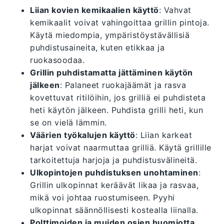
Liian kovien kemikaalien käyttö
: Vahvat
kemikaalit voivat vahingoittaa grillin pintoja.
Käytä miedompia, ympäristöystävällisiä
puhdistusaineita, kuten etikkaa ja
ruokasoodaa.
Grillin puhdistamatta jättäminen käytön
jälkeen
: Palaneet ruokajäämät ja rasva
kovettuvat ritilöihin, jos grilliä ei puhdisteta
heti käytön jälkeen. Puhdista grilli heti, kun
se on vielä lämmin.
Väärien työkalujen käyttö
: Liian karkeat
harjat voivat naarmuttaa grilliä. Käytä grillille
tarkoitettuja harjoja ja puhdistusvälineitä.
Ulkopintojen puhdistuksen unohtaminen
:
Grillin ulkopinnat keräävät likaa ja rasvaa,
mikä voi johtaa ruostumiseen. Pyyhi
ulkopinnat säännöllisesti kostealla liinalla.
Polttimoiden ja muiden osien huomiotta