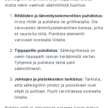
mutta nekin vaativat säännöllistä huoltoa:
Ritilöiden ja lämmityselementtien puhdistus
:
Irrota ritilät ja puhdista ne grilliharjalla. Ole
varovainen lämmityselementtien kanssa, jotta
et vaurioita niitä. Puhdista elementit
varovasti kostealla liinalla.
Tippapellin puhdistus
: Sähkögrilleissä on
usein tippapelti rasvan keräämistä varten.
Tyhjennä ja puhdista tämä pelti
säännöllisesti.
Johtojen ja pistokkeiden tarkistus
: Tarkista,
että sähkögrillin johdot ja pistokkeet ovat
ehjät ja puhtaat. Pyyhi tarvittaessa kostealla
liinalla.
Puhdas grilli ei ainoastaan paranna ruoan makua,