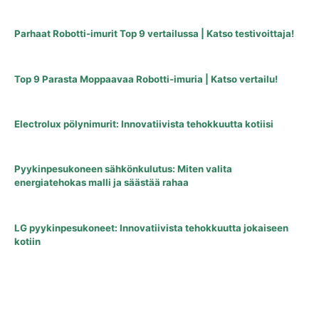
Parhaat Robotti-imurit Top 9 vertailussa | Katso testivoittaja!
Top 9 Parasta Moppaavaa Robotti-imuria | Katso vertailu!
Electrolux pölynimurit: Innovatiivista tehokkuutta kotiisi
Pyykinpesukoneen sähkönkulutus: Miten valita
energiatehokas malli ja säästää rahaa
LG pyykinpesukoneet: Innovatiivista tehokkuutta jokaiseen
kotiin