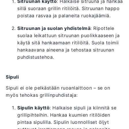
Sitruunan käyttö
: Halkaise sitruuna ja hankaa
sillä suoraan grillin ritilöitä. Sitruunan happo
poistaa rasvaa ja palaneita ruokajäämiä.
Sitruunan ja suolan yhdistelmä
: Ripottele
suolaa leikattuun sitruunan puolikkaaseen ja
käytä sitä hankaamaan ritilöitä. Suola toimii
hankaavana aineena ja tehostaa sitruunan
puhdistustehoa.
Sipuli
Sipuli ei ole pelkästään ruoanlaittoon – se on
myös tehokas grillinpuhdistaja:
Sipulin käyttö
: Halkaise sipuli ja kiinnitä se
grillipihteihin. Hankaa kuumien ritilöiden
pintaa sipulilla. Sipulin luonnolliset öljyt