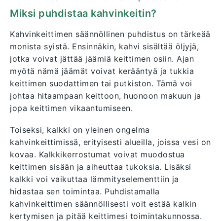
Miksi puhdistaa kahvinkeitin?
Kahvinkeittimen säännöllinen puhdistus on tärkeää
monista syistä. Ensinnäkin, kahvi sisältää öljyjä,
jotka voivat jättää jäämiä keittimen osiin. Ajan
myötä nämä jäämät voivat kerääntyä ja tukkia
keittimen suodattimen tai putkiston. Tämä voi
johtaa hitaampaan keittoon, huonoon makuun ja
jopa keittimen vikaantumiseen.
Toiseksi, kalkki on yleinen ongelma
kahvinkeittimissä, erityisesti alueilla, joissa vesi on
kovaa. Kalkkikerrostumat voivat muodostua
keittimen sisään ja aiheuttaa tukoksia. Lisäksi
kalkki voi vaikuttaa lämmityselementtiin ja
hidastaa sen toimintaa. Puhdistamalla
kahvinkeittimen säännöllisesti voit estää kalkin
kertymisen ja pitää keittimesi toimintakunnossa.