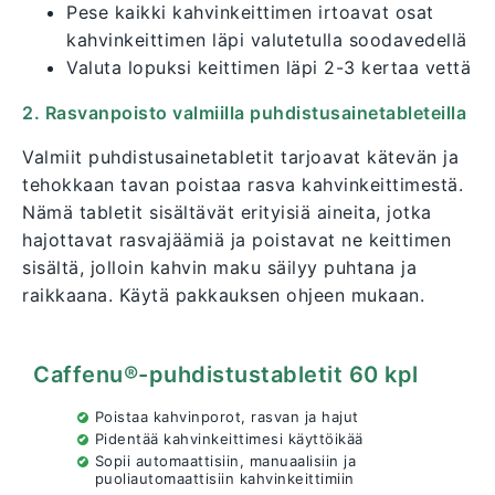
Pese kaikki kahvinkeittimen irtoavat osat
kahvinkeittimen läpi valutetulla soodavedellä
Valuta lopuksi keittimen läpi 2-3 kertaa vettä
2. Rasvanpoisto valmiilla puhdistusainetableteilla
Valmiit puhdistusainetabletit tarjoavat kätevän ja
tehokkaan tavan poistaa rasva kahvinkeittimestä.
Nämä tabletit sisältävät erityisiä aineita, jotka
hajottavat rasvajäämiä ja poistavat ne keittimen
sisältä, jolloin kahvin maku säilyy puhtana ja
raikkaana. Käytä pakkauksen ohjeen mukaan.
Caffenu®-puhdistustabletit 60 kpl
Poistaa kahvinporot, rasvan ja hajut
Pidentää kahvinkeittimesi käyttöikää
Sopii automaattisiin, manuaalisiin ja
puoliautomaattisiin kahvinkeittimiin