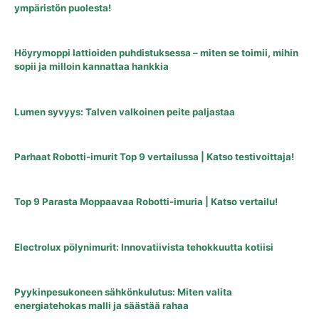
ympäristön puolesta!
Höyrymoppi lattioiden puhdistuksessa – miten se toimii, mihin
sopii ja milloin kannattaa hankkia
Lumen syvyys: Talven valkoinen peite paljastaa
Parhaat Robotti-imurit Top 9 vertailussa | Katso testivoittaja!
Top 9 Parasta Moppaavaa Robotti-imuria | Katso vertailu!
Electrolux pölynimurit: Innovatiivista tehokkuutta kotiisi
Pyykinpesukoneen sähkönkulutus: Miten valita
energiatehokas malli ja säästää rahaa