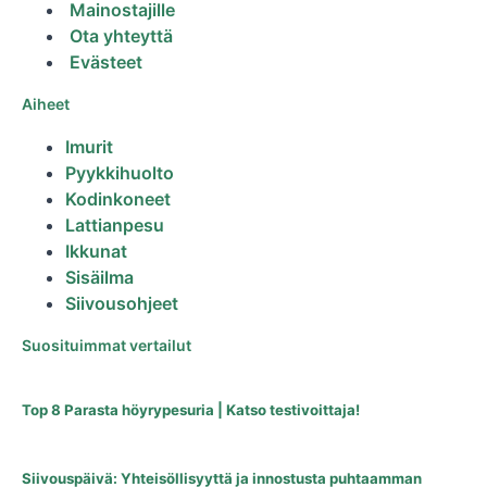
Mainostajille
Ota yhteyttä
Evästeet
Aiheet
Imurit
Pyykkihuolto
Kodinkoneet
Lattianpesu
Ikkunat
Sisäilma
Siivousohjeet
Suosituimmat vertailut
Top 8 Parasta höyrypesuria | Katso testivoittaja!
Siivouspäivä: Yhteisöllisyyttä ja innostusta puhtaamman