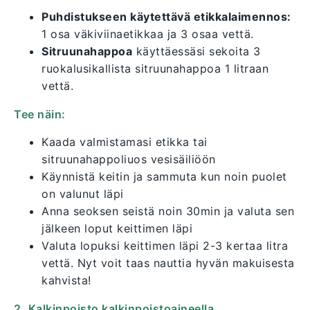
Puhdistukseen käytettävä etikkalaimennos:
1 osa väkiviinaetikkaa ja 3 osaa vettä.
Sitruunahappoa
käyttäessäsi sekoita 3
ruokalusikallista sitruunahappoa 1 litraan
vettä.
Tee näin:
Kaada valmistamasi etikka tai
sitruunahappoliuos vesisäiliöön
Käynnistä keitin ja sammuta kun noin puolet
on valunut läpi
Anna seoksen seistä noin 30min ja valuta sen
jälkeen loput keittimen läpi
Valuta lopuksi keittimen läpi 2-3 kertaa litra
vettä. Nyt voit taas nauttia hyvän makuisesta
kahvista!
2. Kalkinpoisto kalkinpoistoaineella