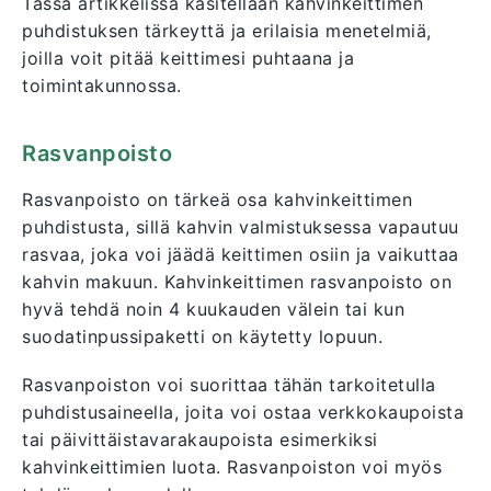
Tässä artikkelissa käsitellään kahvinkeittimen
puhdistuksen tärkeyttä ja erilaisia menetelmiä,
joilla voit pitää keittimesi puhtaana ja
toimintakunnossa.
Rasvanpoisto
Rasvanpoisto on tärkeä osa kahvinkeittimen
puhdistusta, sillä kahvin valmistuksessa vapautuu
rasvaa, joka voi jäädä keittimen osiin ja vaikuttaa
kahvin makuun. Kahvinkeittimen rasvanpoisto on
hyvä tehdä noin 4 kuukauden välein tai kun
suodatinpussipaketti on käytetty lopuun.
Rasvanpoiston voi suorittaa tähän tarkoitetulla
puhdistusaineella, joita voi ostaa verkkokaupoista
tai päivittäistavarakaupoista esimerkiksi
kahvinkeittimien luota. Rasvanpoiston voi myös