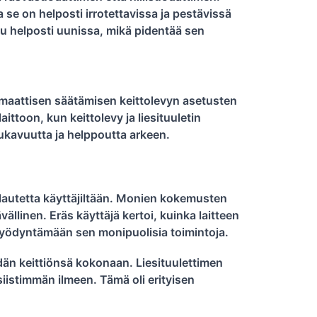
 se on helposti irrotettavissa ja pestävissä
 helposti uunissa, mikä pidentää sen
maattisen säätämisen keittolevyn asetusten
ittoon, kun keittolevy ja liesituuletin
kavuutta ja helppoutta arkeen.
lautetta käyttäjiltään. Monien kokemusten
ällinen. Eräs käyttäjä kertoi, kuinka laitteen
 hyödyntämään sen monipuolisia toimintoja.
dän keittiönsä kokonaan. Liesituulettimen
 siistimmän ilmeen. Tämä oli erityisen