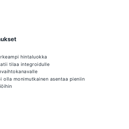
nukset
rkeampi hintaluokka
atii tilaa integroidulle
nvaihtokanavalle
i olla monimutkainen asentaa pieniin
iöihin