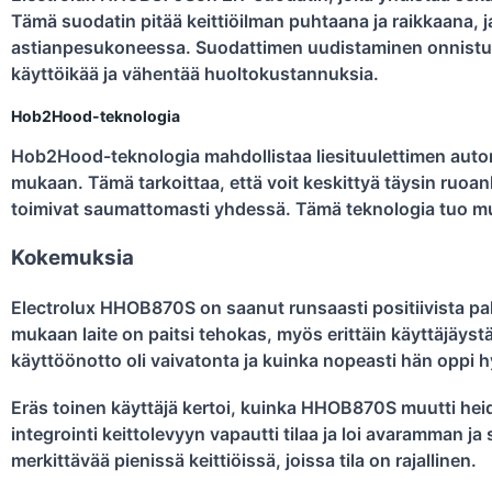
Tämä suodatin pitää keittiöilman puhtaana ja raikkaana, ja
astianpesukoneessa. Suodattimen uudistaminen onnistuu
käyttöikää ja vähentää huoltokustannuksia.
Hob2Hood-teknologia
Hob2Hood-teknologia mahdollistaa liesituulettimen auto
mukaan. Tämä tarkoittaa, että voit keskittyä täysin ruoanla
toimivat saumattomasti yhdessä. Tämä teknologia tuo mu
Kokemuksia
Electrolux HHOB870S on saanut runsaasti positiivista pa
mukaan laite on paitsi tehokas, myös erittäin käyttäjäystäv
käyttöönotto oli vaivatonta ja kuinka nopeasti hän oppi
Eräs toinen käyttäjä kertoi, kuinka HHOB870S muutti hei
integrointi keittolevyyn vapautti tilaa ja loi avaramman ja
merkittävää pienissä keittiöissä, joissa tila on rajallinen.