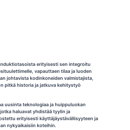
duktiotasoista erityisesti sen integroitu
iesituulettimelle, vapauttaen tilaa ja luoden
lman johtavista kodinkoneiden valmistajista,
n pitkä historia ja jatkuva kehitystyö
a uusinta teknologiaa ja huippuluokan
 jotka haluavat yhdistää tyylin ja
tettu erityisesti käyttäjäystävällisyyteen ja
an nykyaikaisiin koteihin.