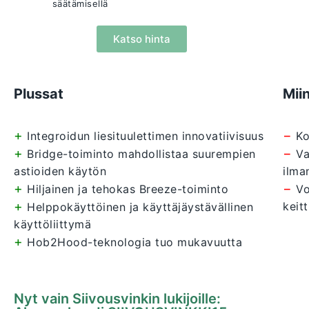
säätämisellä
Katso hinta
Plussat
Mii
+
−
Integroidun liesituulettimen innovatiivisuus
Ko
+
−
Bridge-toiminto mahdollistaa suurempien
Va
astioiden käytön
ilma
+
−
Hiljainen ja tehokas Breeze-toiminto
Vo
+
keitt
Helppokäyttöinen ja käyttäjäystävällinen
käyttöliittymä
+
Hob2Hood-teknologia tuo mukavuutta
Nyt vain Siivousvinkin lukijoille: