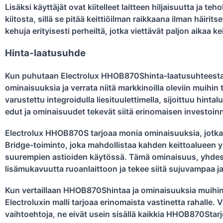
Lisäksi käyttäjät ovat kiitelleet laitteen hiljaisuutta ja t
kiitosta, sillä se pitää keittiöilman raikkaana ilman häir
kehuja erityisesti perheiltä, jotka viettävät paljon aikaa ke
Hinta-laatusuhde
Kun puhutaan Electrolux HHOB870Shinta-laatusuhteesta,
ominaisuuksia ja verrata niitä markkinoilla oleviin muihin
varustettu integroidulla liesituulettimella, sijoittuu hin
edut ja ominaisuudet tekevät siitä erinomaisen investoinn
Electrolux HHOB870S tarjoaa monia ominaisuuksia, jotka y
Bridge-toiminto, joka mahdollistaa kahden keittoalueen y
suurempien astioiden käytössä. Tämä ominaisuus, yhde
lisämukavuutta ruoanlaittoon ja tekee siitä sujuvampaa 
Kun vertaillaan HHOB870Shintaa ja ominaisuuksia muihin v
Electroluxin malli tarjoaa erinomaista vastinetta rahalle.
vaihtoehtoja, ne eivät usein sisällä kaikkia HHOB870Starjo