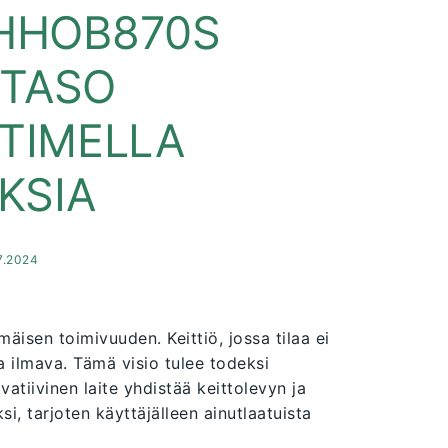
HHOB870S
OTASO
TTIMELLA
KSIA
.7.2024
äisen toimivuuden. Keittiö, jossa tilaa ei
 ja ilmava. Tämä visio tulee todeksi
tiivinen laite yhdistää keittolevyn ja
, tarjoten käyttäjälleen ainutlaatuista