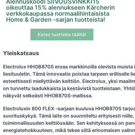
Alennuskoodi SIIVOUSVINKKI15
oikeuttaa 15% alennukseen Kärcherin
verkkokaupassa normaalihintaisista
Home & Garden -sarjan tuotteista!
Katso tuotteita täältä!
Yleiskatsaus
Electrolux HHOB870S eroaa markkinoilla olevista muista in
liesituuletin. Tämä innovaatio poistaa tarpeen erilliselle l
esteettisesti miellyttävän keittiön. Electrolux, yksi maai
on tunnettu laadukkaista ja kestävistä tuotteistaan. Yhtiö
näkyvät selkeästi HHOB870S-mallissa.
Electroluxin 800 FLEX -sarjaan kuuluva HHOB870S tarjoa
suorituskykyä. Tämä laite on suunniteltu erityisesti niille,
toiminnallisuuden keittiössään. Sen kehityksessä on panos
energiatehokkuuteen, mikä tekee siitä erinomaisen valinn