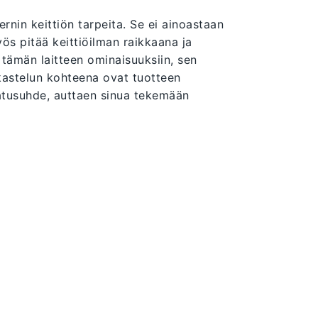
in keittiön tarpeita. Se ei ainoastaan
ös pitää keittiöilman raikkaana ja
ämän laitteen ominaisuuksiin, sen
rkastelun kohteena ovat tuotteen
aatusuhde, auttaen sinua tekemään