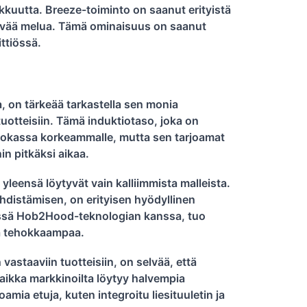
ehokkuutta. Breeze-toiminto on saanut erityistä
itsevää melua. Tämä ominaisuus on saanut
ittiössä.
 on tärkeää tarkastella sen monia
 tuotteisiin. Tämä induktiotaso, joka on
taluokassa korkeammalle, mutta sen tarjoamat
in pitkäksi aikaa.
leensä löytyvät vain kalliimmista malleista.
hdistämisen, on erityisen hyödyllinen
ssä Hob2Hood-teknologian kanssa, tuo
ja tehokkaampaa.
astaaviin tuotteisiin, on selvää, että
 Vaikka markkinoilta löytyy halvempia
amia etuja, kuten integroitu liesituuletin ja