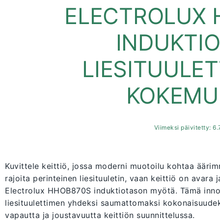
ELECTROLUX 
INDUKTI
LIESITUULE
KOKEMU
Viimeksi päivitetty: 6
Kuvittele keittiö, jossa moderni muotoilu kohtaa äärimm
rajoita perinteinen liesituuletin, vaan keittiö on avara
Electrolux HHOB870S induktiotason myötä. Tämä innova
liesituulettimen yhdeksi saumattomaksi kokonaisuudeksi
vapautta ja joustavuutta keittiön suunnittelussa.