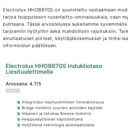
Electrolux HHOB870S on suunniteltu vastaamaan modern
tarjoa huipputason ruoanlaitto-ominaisuuksia, vaan my
puhtaana. Tässä arvostelussa sukellamme syvemmälle t
tarjoamiin hyötyihin sekä mahdollisiin rajoituksiin. Ta
ainutlaatuiset piirteet, käyttäjäkokemukset ja hinta-l
informoidun päätöksen.
Electrolux HHOB870S Induktiotaso
Liesituulettimella
Arvosana: 4.7/5





Integroidun liesituulettimen innovatiivisuus
Bridge-toiminto suurten astioiden käytölle
Hiljainen ja tehokas Breeze-toiminto
Helppokäyttöinen käyttöliittymä
Hob2Hood-teknologia automaattisella