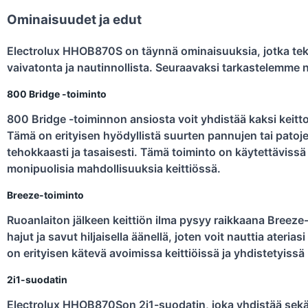
Ominaisuudet ja edut
Electrolux HHOB870S on täynnä ominaisuuksia, jotka teke
vaivatonta ja nautinnollista. Seuraavaksi tarkastelemme
800 Bridge -toiminto
800 Bridge -toiminnon ansiosta voit yhdistää kaksi keitto
Tämä on erityisen hyödyllistä suurten pannujen tai patoje
tehokkaasti ja tasaisesti. Tämä toiminto on käytettävissä 
monipuolisia mahdollisuuksia keittiössä.
Breeze-toiminto
Ruoanlaiton jälkeen keittiön ilma pysyy raikkaana Breez
hajut ja savut hiljaisella äänellä, joten voit nauttia ater
on erityisen kätevä avoimissa keittiöissä ja yhdistetyissä 
2i1-suodatin
Electrolux HHOB870Son 2i1-suodatin, joka yhdistää sekä