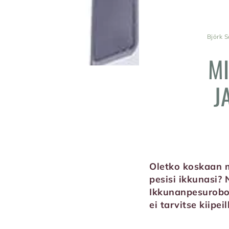
Björk S
MI
J
Oletko koskaan m
pesisi ikkunasi? 
Ikkunanpesurobott
ei tarvitse kiipei