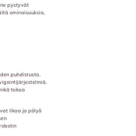
 ne pystyvät
äitä ominaisuuksia,
iden puhdistusta.
vigointijärjestelmiä.
 mikä takaa
vat likaa ja pölyä
sen
robotin