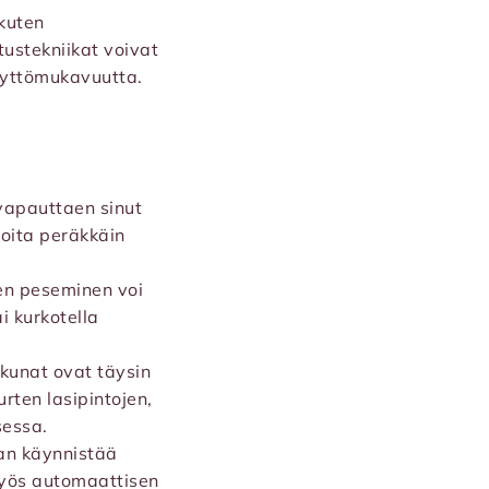
kuten
tustekniikat voivat
käyttömukavuutta.
vapauttaen sinut
noita peräkkäin
den peseminen voi
ai kurkotella
kunat ovat täysin
urten lasipintojen,
sessa.
aan käynnistää
myös automaattisen