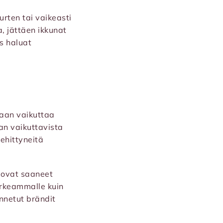
urten tai vaikeasti
, jättäen ikkunat
os haluat
taan vaikuttaa
aan vaikuttavista
kehittyneitä
a ovat saaneet
orkeammalle kuin
nnetut brändit