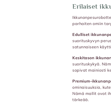
Erilaiset ik
Ikkunanpesurobotteja
parhaiten omiin tarp
Edulliset ikkunanpe
suorituskyvyn perus
satunnaiseen käytt
Keskitason ikkunan
suorituskykyä. Nämä
sopivat mainiosti ke
Premium-ikkunanpes
ominaisuuksia, kute
Nämä mallit ovat ihan
tärkeää.