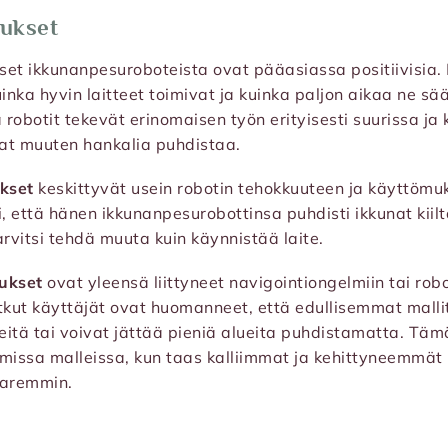
ukset
set ikkunanpesuroboteista ovat pääasiassa positiivisia.
kuinka hyvin laitteet toimivat ja kuinka paljon aikaa ne s
 robotit tekevät erinomaisen työn erityisesti suurissa ja 
vat muuten hankalia puhdistaa.
ukset
keskittyvät usein robotin tehokkuuteen ja käyttömu
 että hänen ikkunanpesurobottinsa puhdisti ikkunat kiilt
arvitsi tehdä muuta kuin käynnistää laite.
ukset
ovat yleensä liittyneet navigointiongelmiin tai ro
Jotkut käyttäjät ovat huomanneet, että edullisemmat malli
teitä tai voivat jättää pieniä alueita puhdistamatta. Täm
issa malleissa, kun taas kalliimmat ja kehittyneemmät r
paremmin.