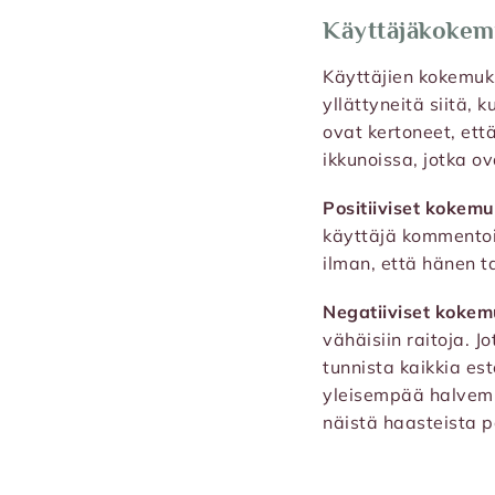
Käyttäjäkokem
Käyttäjien kokemuk
yllättyneitä siitä, 
ovat kertoneet, että
ikkunoissa, jotka o
Positiiviset kokem
käyttäjä kommentoi,
ilman, että hänen t
Negatiiviset kokem
vähäisiin raitoja. 
tunnista kaikkia es
yleisempää halvemm
näistä haasteista 