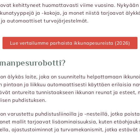
 ovat kehittyneet huomattavasti viime vuosina. Nykyään
kkunatyyppejä ja -kokoja, ja monet niistä tarjoavat älykk
ja automaattiset turvajärjestelmät.
Lue vertailumme parhaista ikkunapesureista (2026)
unanpesurobotti?
on älykäs laite, joka on suunniteltu helpottamaan ikkuno
n pintaan ja liikkuu automaattisesti käyttäen erilaisia na
vät antureita tunnistaakseen ikkunan reunat ja esteet,
lisen puhdistuksen.
n varustettu puhdistusliinoilla ja -nesteillä, jotka poista
onet mallit tarjoavat lisäominaisuuksia, kuten etäohjauk
ella, ajastustoiminnot ja turvamekanismit, jotka estävät 