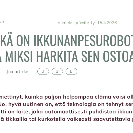
ari
Viimeksi päivitetty: 15.4.2026
KÄ ON IKKUNANPESUROBO
A MIKSI HARKITA SEN OSTO
Jaa artikkeli:
iettinyt, kuinka paljon helpompaa elämä voisi ol
No, hyvä uutinen on, että teknologia on tehnyt se
i on laite, joka automaattisesti puhdistaa ikkuna
llä tikkailla tai kurkotella vaikeasti saavutettavia