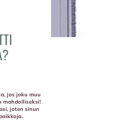
TTI
A?
la, jos joku muu
n mahdolliseksi!
si, joten sinun
 paikkoja.