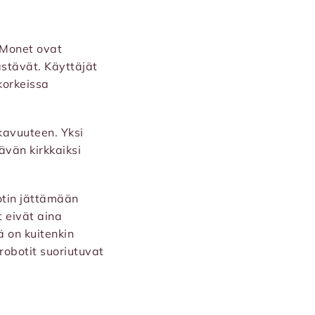
 Monet ovat
äästävät. Käyttäjät
korkeissa
kavuuteen. Yksi
ävän kirkkaiksi
botin jättämään
t eivät aina
ä on kuitenkin
obotit suoriutuvat