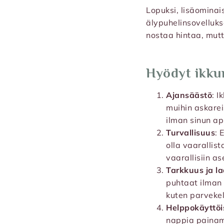
Lopuksi, lisäominai
älypuhelinsovelluks
nostaa hintaa, mutt
Hyödyt ikku
Ajansäästö
: 
muihin askarei
ilman sinun ap
Turvallisuus
: 
olla vaarallist
vaarallisiin as
Tarkkuus ja l
puhtaat ilman r
kuten parvekel
Helppokäyttöi
nappia painama