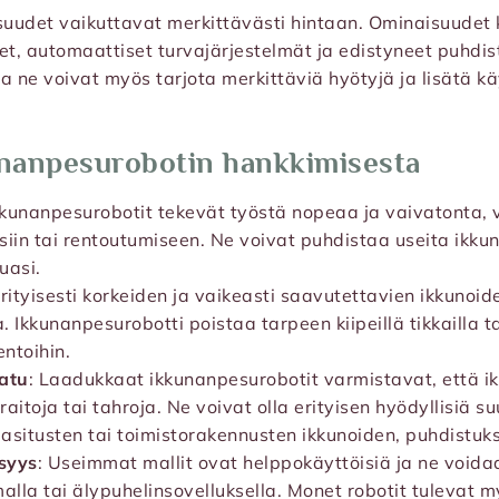
suudet vaikuttavat merkittävästi hintaan. Ominaisuudet 
et, automaattiset turvajärjestelmät ja edistyneet puhdis
a ne voivat myös tarjota merkittäviä hyötyjä ja lisätä 
nanpesurobotin hankkimisesta
Ikkunanpesurobotit tekevät työstä nopeaa ja vaivatonta, 
siin tai rentoutumiseen. Ne voivat puhdistaa useita ikku
uasi.
Erityisesti korkeiden ja vaikeasti saavutettavien ikkunoi
a. Ikkunanpesurobotti poistaa tarpeen kiipeillä tikkailla t
entoihin.
aatu
: Laadukkaat ikkunanpesurobotit varmistavat, että ik
aitoja tai tahroja. Ne voivat olla erityisen hyödyllisiä su
asitusten tai toimistorakennusten ikkunoiden, puhdistuk
syys
: Useimmat mallit ovat helppokäyttöisiä ja ne void
lla tai älypuhelinsovelluksella. Monet robotit tulevat 