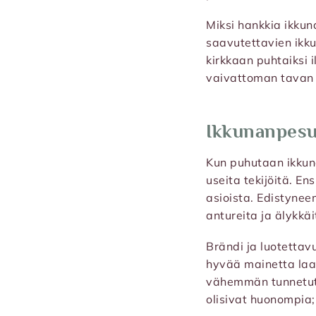
Miksi hankkia ikkun
saavutettavien ikku
kirkkaan puhtaiksi i
vaivattoman tavan y
Ikkunanpesur
Kun puhutaan ikkun
useita tekijöitä. E
asioista. Edistynee
antureita ja älykkäi
Brändi ja luotettav
hyvää mainetta laa
vähemmän tunnetut 
olisivat huonompia;