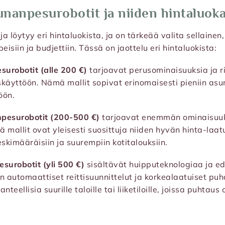
kunanpesurobotit ja niiden hintaluok
 löytyy eri hintaluokista, ja on tärkeää valita sellainen,
eisiin ja budjettiin. Tässä on jaottelu eri hintaluokista:
surobotit (alle 200 €)
tarjoavat perusominaisuuksia ja r
käyttöön. Nämä mallit sopivat erinomaisesti pieniin asun
öön.
pesurobotit (200-500 €)
tarjoavat enemmän ominaisuu
 mallit ovat yleisesti suosittuja niiden hyvän hinta-laa
skimääräisiin ja suurempiin kotitalouksiin.
urobotit (yli 500 €)
sisältävät huipputeknologiaa ja ed
n automaattiset reittisuunnittelut ja korkealaatuiset pu
teellisia suurille taloille tai liiketiloille, joissa puhtaus 