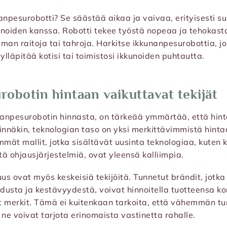
anpesurobotti? Se säästää aikaa ja vaivaa, erityisesti su
noiden kanssa. Robotti tekee työstä nopeaa ja tehokasta
lman raitoja tai tahroja. Harkitse ikkunanpesurobottia, j
lläpitää kotisi tai toimistosi ikkunoiden puhtautta.
obotin hintaan vaikuttavat tekijät
anpesurobotin hinnasta, on tärkeää ymmärtää, että hin
nsinnäkin, teknologian taso on yksi merkittävimmistä hint
mmät mallit, jotka sisältävät uusinta teknologiaa, kuten 
tä ohjausjärjestelmiä, ovat yleensä kalliimpia.
uus ovat myös keskeisiä tekijöitä. Tunnetut brändit, jotk
dusta ja kestävyydestä, voivat hinnoitella tuotteensa k
merkit. Tämä ei kuitenkaan tarkoita, että vähemmän tu
 ne voivat tarjota erinomaista vastinetta rahalle.