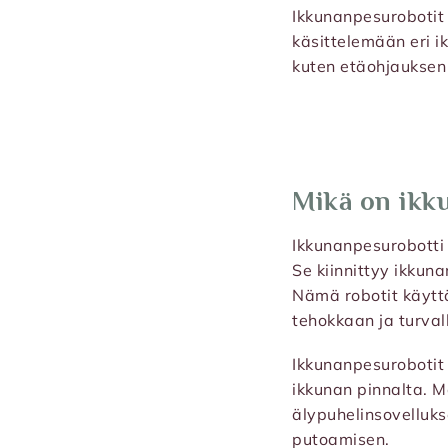
Ikkunanpesurobotit
käsittelemään eri i
kuten etäohjauksen 
Mikä on ikk
Ikkunanpesurobotti 
Se kiinnittyy ikkuna
Nämä robotit käyttä
tehokkaan ja turval
Ikkunanpesurobotit o
ikkunan pinnalta. M
älypuhelinsovelluks
putoamisen.