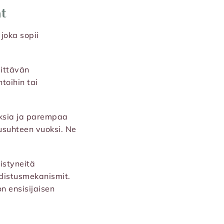
at
 joka sopii
iittävän
toihin tai
ksia ja parempaa
tusuhteen vuoksi. Ne
istyneitä
hdistusmekanismit.
on ensisijaisen