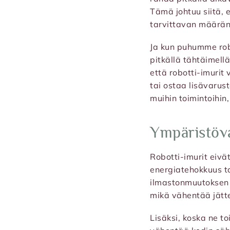
Tämä johtuu siitä, 
tarvittavan määrän
Ja kun puhumme rob
pitkällä tähtäimell
että robotti-imuri
tai ostaa lisävarus
muihin toimintoihin
Ympäristöv
Robotti-imurit eivä
energiatehokkuus ta
ilmastonmuutoksen a
mikä vähentää jätt
Lisäksi, koska ne t