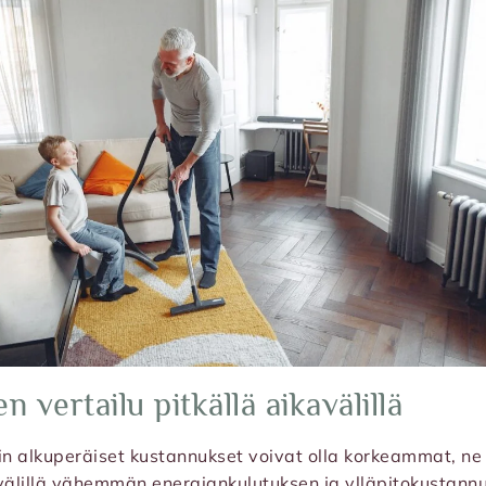
 vertailu pitkällä aikavälillä
in alkuperäiset kustannukset voivat olla korkeammat, ne
välillä vähemmän energiankulutuksen ja ylläpitokustannu