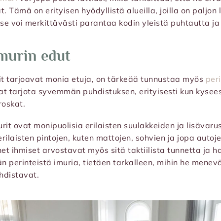
. Tämä on erityisen hyödyllistä alueilla, joilla on paljon l
 se voi merkittävästi parantaa kodin yleistä puhtautta ja
imurin edut
it tarjoavat monia etuja, on tärkeää tunnustaa myös
per
at tarjota syvemmän puhdistuksen, erityisesti kun kysee
roskat.
urit ovat monipuolisia erilaisten suulakkeiden ja lisävar
rilaisten pintojen, kuten mattojen, sohvien ja jopa autoj
t ihmiset arvostavat myös sitä taktiilista tunnetta ja ha
 perinteistä imuria, tietäen tarkalleen, mihin he menevä
hdistavat.