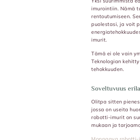
Yksi suurimmista ed
imurointiin. Nämä t
rentoutumiseen. Sen 
puolestasi, ja voit
energiatehokkuudes
imurit.
Tämä ei ole vain y
Teknologian kehitty
tehokkuuden.
Soveltuvuus erila
Olitpa sitten piene
jossa on useita huon
robotti-imurit on s
mukaan ja tarjoama
Moppaava robotti-