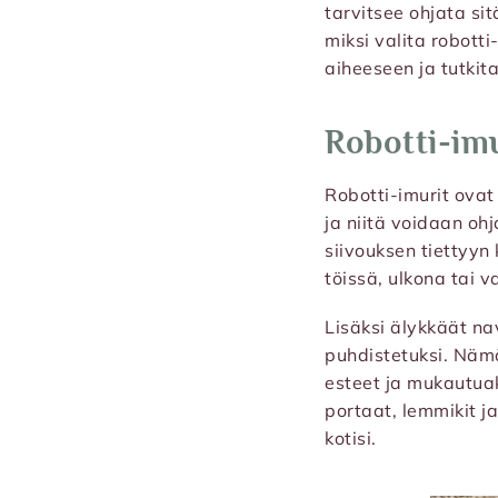
tarvitsee ohjata sit
miksi valita robott
aiheeseen ja tutkit
Robotti-imu
Robotti-imurit ovat 
ja niitä voidaan ohj
siivouksen tiettyyn 
töissä, ulkona tai 
Lisäksi älykkäät na
puhdistetuksi. Nämä
esteet ja mukautuak
portaat, lemmikit j
kotisi.