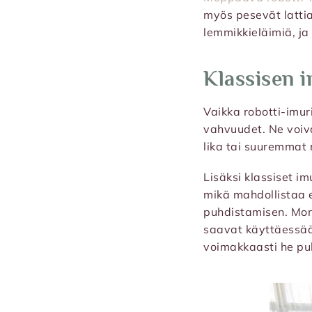
myös pesevät lattiat
lemmikkieläimiä, ja
Klassisen 
Vaikka robotti-imur
vahvuudet. Ne voiv
lika tai suuremmat 
Lisäksi klassiset im
mikä mahdollistaa e
puhdistamisen. Mone
saavat käyttäessään
voimakkaasti he pu