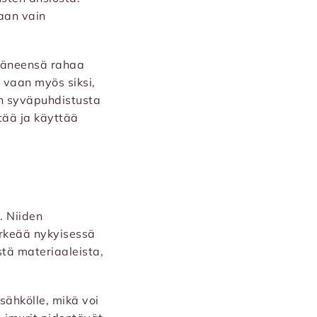
maan vain
stäneensä rahaa
 vaan myös siksi,
an syväpuhdistusta
stää ja käyttää
. Niiden
ärkeää nykyisessä
tä materiaaleista,
sähkölle, mikä voi