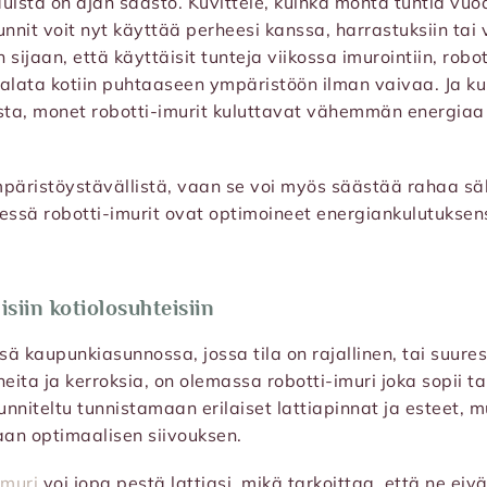
uista on ajan säästö. Kuvittele, kuinka monta tuntia vu
unnit voit nyt käyttää perheesi kanssa, harrastuksiin tai 
sijaan, että käyttäisit tunteja viikossa imurointiin, robo
 palata kotiin puhtaaseen ympäristöön ilman vaivaa. Ja
ta, monet robotti-imurit kuluttavat vähemmän energiaa k
mpäristöystävällistä, vaan se voi myös säästää rahaa sä
essä robotti-imurit ovat optimoineet energiankulutuksen
isiin kotiolosuhteisiin
ssä kaupunkiasunnossa, jossa tila on rajallinen, tai suur
eita ja kerroksia, on olemassa robotti-imuri joka sopii ta
uunniteltu tunnistamaan erilaiset lattiapinnat ja esteet,
an optimaalisen siivouksen.
imuri
voi jopa pestä lattiasi, mikä tarkoittaa, että ne eiv