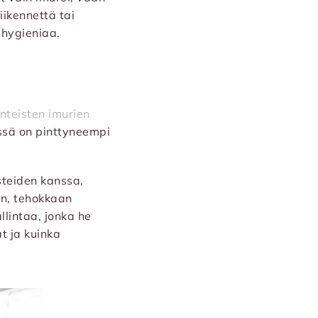
iikennettä tai
 hygieniaa.
inteisten imurien
ssä on pinttyneempi
usteiden kanssa,
en, tehokkaan
llintaa, jonka he
t ja kuinka