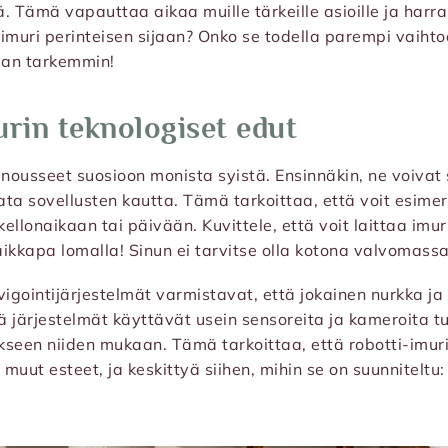
ä. Tämä vapauttaa aikaa muille tärkeille asioille ja harra
i-imuri perinteisen sijaan? Onko se todella parempi vaiht
aan tarkemmin!
rin teknologiset edut
nousseet suosioon monista syistä. Ensinnäkin, ne voivat s
ata sovellusten kautta. Tämä tarkoittaa, että voit esimer
kellonaikaan tai päivään. Kuvittele, että voit laittaa imuri
vaikkapa lomalla! Sinun ei tarvitse olla kotona valvomass
vigointijärjestelmät varmistavat, että jokainen nurkka ja
 järjestelmät käyttävät usein sensoreita ja kameroita 
seen niiden mukaan. Tämä tarkoittaa, että robotti-imuri
a muut esteet, ja keskittyä siihen, mihin se on suunnitelt