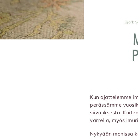
Björk S
P
Kun ajattelemme imu
perässämme vuosik
siivouksesta. Kuite
varrella, myös imur
Nykyään monissa kod