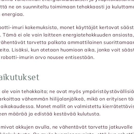
että ne on suunniteltu toimimaan tehokkaasti ja kulutta
 energiaa.
otti-imuri kokemuksista, monet käyttäjät kertovat sää
ä. Tämä ei ole vain laitteen energiatehokkuuden ansiosta,
t vähentävät tarvetta palkata ammattilainen suorittama
teita. Lisäksi, kun otetaan huomioon aika, jonka voit sää
, robotti-imurin arvo nousee entisestään.
aikutukset
t ole vain tehokkaita; ne ovat myös ympäristöystävällisiä
rkoittaa vähemmän hiilijalanjälkeä, mikä on erityisen t
ikakaudessa. Monet mallit on valmistettu kierrätettävis
een määrää ja edistää kestävää kulutusta.
oimivat akkujen avulla, ne vähentävät tarvetta jatkuvalle 