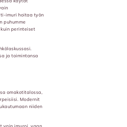
odessa käytät
vain
tti-imuri hoitaa työn
 kun puhumme
uin perinteiset
hkölaskussasi.
sa ja toimintansa
essa omakotitalossa,
rpeisiisi. Modernit
 mukautumaan niiden
ät vain imuroi, vaan