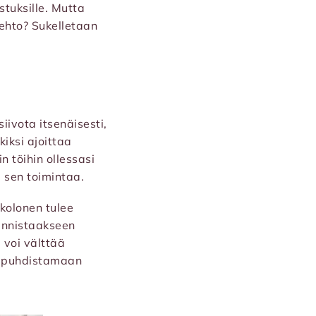
stuksille. Mutta
oehto? Sukelletaan
iivota itsenäisesti,
kiksi ajoittaa
n töihin ollessasi
a sen toimintaa.
 kolonen tulee
tunnistaakseen
 voi välttää
u: puhdistamaan