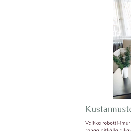
Kustannusten
Vaikka robotti-imur
rahaa pitkällä aika