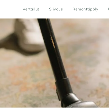
Vertailut
Siivous
Remonttipöly