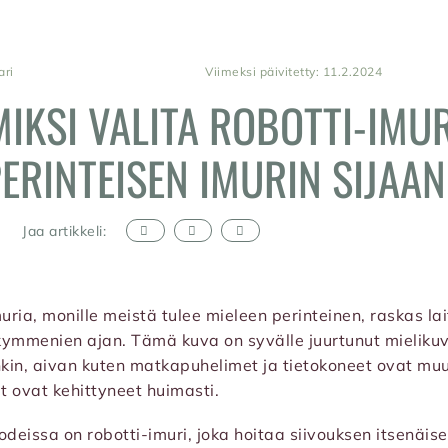
ari
Viimeksi päivitetty: 11.2.2024
MIKSI VALITA ROBOTTI-IMUR
ERINTEISEN IMURIN SIJAA
Jaa artikkeli:
ria, monille meistä tulee mieleen perinteinen, raskas lai
ymmenien ajan. Tämä kuva on syvälle juurtunut mielik
nkin, aivan kuten matkapuhelimet ja tietokoneet ovat mu
it ovat kehittyneet huimasti.
eissa on robotti-imuri, joka hoitaa siivouksen itsenäises