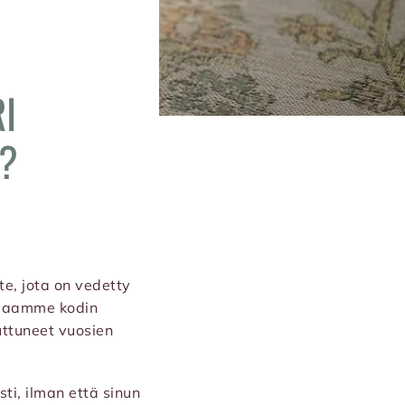
I
N?
te, jota on vedetty
uvaamme kodin
uttuneet vuosien
ti, ilman että sinun