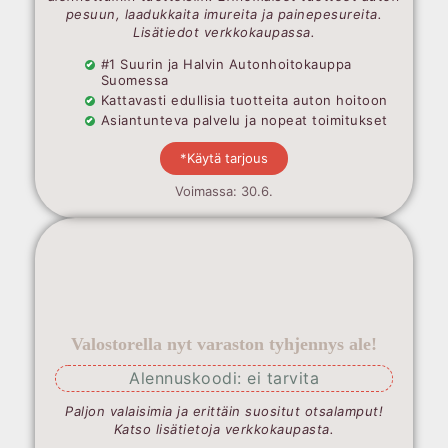
pesuun, laadukkaita imureita ja painepesureita.
Lisätiedot verkkokaupassa.
#1 Suurin ja Halvin Autonhoitokauppa
Suomessa
Kattavasti edullisia tuotteita auton hoitoon
Asiantunteva palvelu ja nopeat toimitukset
*Käytä tarjous
Voimassa: 30.6.
Valostorella nyt varaston tyhjennys ale!
Alennuskoodi: ei tarvita
Paljon valaisimia ja erittäin suositut otsalamput!
Katso lisätietoja verkkokaupasta.