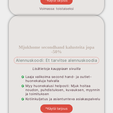
*Käytä tarjous
Voimassa: toistaiseksi
Mjukhome secondhand kalusteita jopa
-50%
Alennuskoodi: Et tarvitse alennuskoodia
Lisätietoja kauppiaan sivuilla
Laaja valikoima second hand- ja outlet-
huonekaluja halvalla
Myy huonekalusi helposti: Mjuk hoitaa
noudon, puhdistuksen, kuvauksen, myynnin
ja toimituksen
Kotiinkuljetus ja asiantunteva asiakaspalvelu
*Käytä tarjous