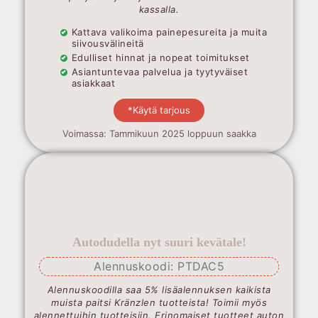
kassalla.
Kattava valikoima painepesureita ja muita
siivousvälineitä
Edulliset hinnat ja nopeat toimitukset
Asiantuntevaa palvelua ja tyytyväiset
asiakkaat
*Käytä tarjous
Voimassa: Tammikuun 2025 loppuun saakka
Autodudella nyt suuri kevätale!
Alennuskoodi: PTDAC5
Alennuskoodilla saa 5% lisäalennuksen kaikista
muista paitsi Kränzlen tuotteista! Toimii myös
alennettuihin tuotteisiin. Erinomaiset tuotteet auton