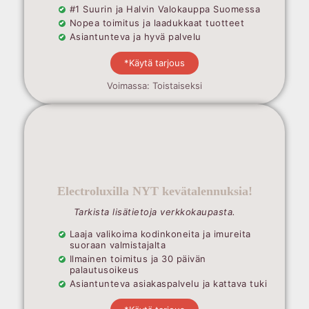
#1 Suurin ja Halvin Valokauppa Suomessa
Nopea toimitus ja laadukkaat tuotteet
Asiantunteva ja hyvä palvelu
*Käytä tarjous
Voimassa: Toistaiseksi
Electroluxilla NYT kevätalennuksia!
Tarkista lisätietoja verkkokaupasta.
Laaja valikoima kodinkoneita ja imureita
suoraan valmistajalta
Ilmainen toimitus ja 30 päivän
palautusoikeus
Asiantunteva asiakaspalvelu ja kattava tuki