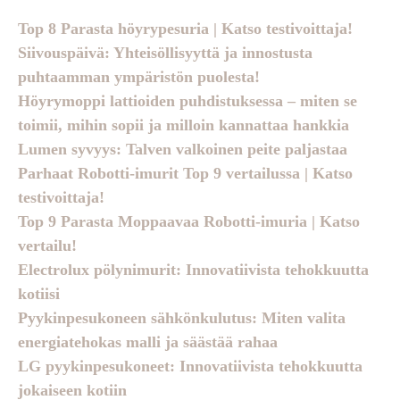
Top 8 Parasta höyrypesuria | Katso testivoittaja!
Siivouspäivä: Yhteisöllisyyttä ja innostusta
puhtaamman ympäristön puolesta!
Höyrymoppi lattioiden puhdistuksessa – miten se
toimii, mihin sopii ja milloin kannattaa hankkia
Lumen syvyys: Talven valkoinen peite paljastaa
Parhaat Robotti-imurit Top 9 vertailussa | Katso
testivoittaja!
Top 9 Parasta Moppaavaa Robotti-imuria | Katso
vertailu!
Electrolux pölynimurit: Innovatiivista tehokkuutta
kotiisi
Pyykinpesukoneen sähkönkulutus: Miten valita
energiatehokas malli ja säästää rahaa
LG pyykinpesukoneet: Innovatiivista tehokkuutta
jokaiseen kotiin