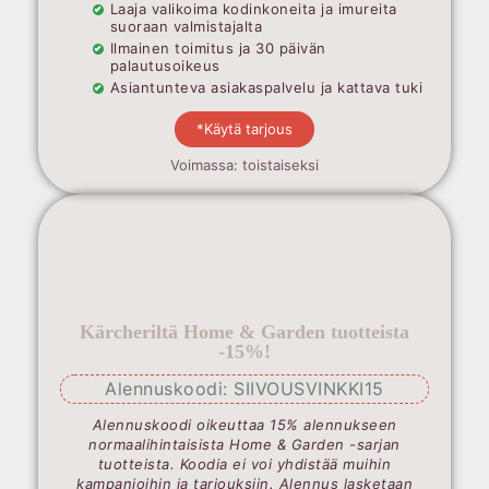
Laaja valikoima kodinkoneita ja imureita
suoraan valmistajalta
Ilmainen toimitus ja 30 päivän
palautusoikeus
Asiantunteva asiakaspalvelu ja kattava tuki
*Käytä tarjous
Voimassa: toistaiseksi
Kärcheriltä Home & Garden tuotteista
-15%!
Alennuskoodi: SIIVOUSVINKKI15
Alennuskoodi oikeuttaa 15% alennukseen
normaalihintaisista Home & Garden -sarjan
tuotteista. Koodia ei voi yhdistää muihin
kampanjoihin ja tarjouksiin. Alennus lasketaan