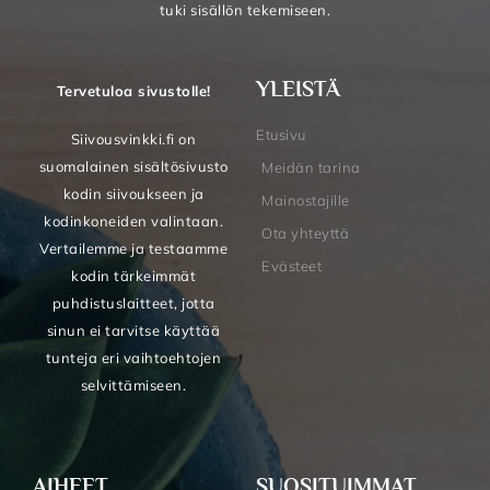
tuki sisällön tekemiseen.
YLEISTÄ
Tervetuloa sivustolle!
Etusivu
Siivousvinkki.fi on
suomalainen sisältösivusto
Meidän tarina
kodin siivoukseen ja
Mainostajille
kodinkoneiden valintaan.
Ota yhteyttä
Vertailemme ja testaamme
Evästeet
kodin tärkeimmät
puhdistuslaitteet, jotta
sinun ei tarvitse käyttää
tunteja eri vaihtoehtojen
selvittämiseen.
AIHEET
SUOSITUIMMAT