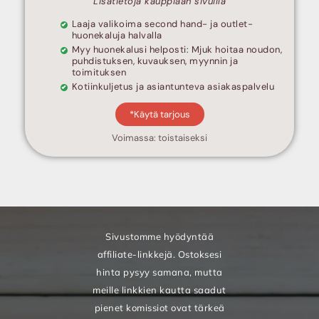
Lisätietoja kauppiaan sivuilla
Laaja valikoima second hand- ja outlet-
huonekaluja halvalla
Myy huonekalusi helposti: Mjuk hoitaa noudon,
puhdistuksen, kuvauksen, myynnin ja
toimituksen
Kotiinkuljetus ja asiantunteva asiakaspalvelu
*Käytä tarjous
Voimassa: toistaiseksi
Sivustomme hyödyntää
affiliate-linkkejä. Ostoksesi
hinta pysyy samana, mutta
meille linkkien kautta saadut
pienet komissiot ovat tärkeä