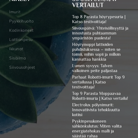
VERTAILUT
Imurit
Top 8 Parasta höyrypesuria |
Pyykkihuolto
Katso testivoittaja!
Siivouspäivä: Yhteisöllisyyttä ja
Kodinkoneet
innostusta puhtaamman
ympäristön puolesta!
Lattianpesu
Höyrymoppi lattioiden
Ikkunat
puhdistuksessa – miten se
toimii, mihin sopii ja milloin
Sisäilma
kannattaa hankkia
Lumen syvyys: Talven
Siivousohjeet
valkoinen peite paljastaa
Parhaat Robotti-imurit Top 9
vertailussa | Katso
testivoittaja!
Top 9 Parasta Moppaavaa
Robotti-imuria | Katso vertailu!
Electrolux pölynimurit:
Innovatiivista tehokkuutta
kotiisi
Pyykinpesukoneen
sähkönkulutus: Miten valita
energiatehokas malli ja
säästää rahaa