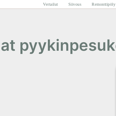
Vertailut
Siivous
Remonttipöly
at pyykinpesu