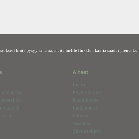
stoksesi hinta pysyy samana, mutta meille linkkien kautta saadut pienet komi
ä
Aiheet
u
Imurit
idän tarina
Pyykkihuolto
nostajille
Kodinkoneet
 yhteyttä
Lattianpesu
ästeet
Ikkunat
Sisäilma
Siivousohjeet