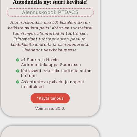
Autodudella nyt suuri kevätale!
Alennuskoodi: PTDAC5
Alennuskoodilla saa 5% lisäalennuksen
kaikista muista paitsi Kränzlen tuotteista!
Toimii myös alennettuihin tuotteisiin.
Erinomaiset tuotteet auton pesuun,
laadukkaita imureita ja painepesureita.
Lisätiedot verkkokaupassa.
#1 Suurin ja Halvin
Autonhoitokauppa Suomessa
Kattavasti edullisia tuotteita auton
hoitoon
Asiantunteva palvelu ja nopeat
toimitukset
*Käytä tarjous
Voimassa: 30.6.