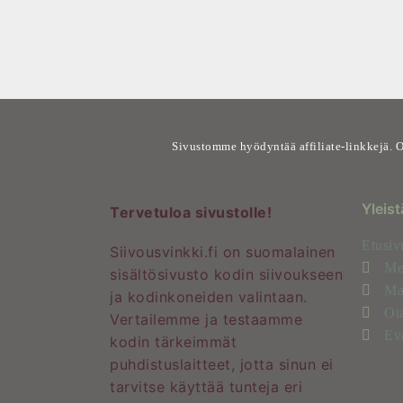
Sivustomme hyödyntää affiliate-linkkejä. O
Yleist
Tervetuloa sivustolle!
Etusiv
Siivousvinkki.fi on suomalainen
Me
sisältösivusto kodin siivoukseen
Mai
ja kodinkoneiden valintaan.
Ota
Vertailemme ja testaamme
Ev
kodin tärkeimmät
puhdistuslaitteet, jotta sinun ei
tarvitse käyttää tunteja eri