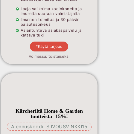
Laaja valikoima kodinkoneita ja
imureita suoraan valmistajalta
Ilmainen toimitus ja 30 päivän
palautusoikeus
Asiantunteva asiakaspalvelu ja
kattava tuki
*Käytä tarjous
Voimassa: toistaiseksi
Kärcheriltä Home & Garden
tuotteista -15%!
Alennuskoodi: SIIVOUSVINKKI15