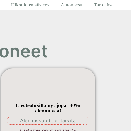
Ulkotilojen siisteys
Autonpesu
Tarjoukset
koneet
Electroluxilla nyt jopa -30%
alennuksia!
Alennuskoodi: ei tarvita
Lisätietoja kauppiaan sivuilla