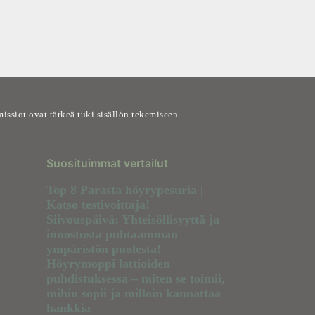
ssiot ovat tärkeä tuki sisällön tekemiseen.
Suosituimmat vertailut
Top 8 Parasta höyrypesuria |
Katso testivoittaja!
Siivouspäivä: Yhteisöllisyyttä ja
innostusta puhtaamman
ympäristön puolesta!
Höyrymoppi lattioiden
puhdistuksessa – miten se toimii,
mihin sopii ja milloin kannattaa
hankkia