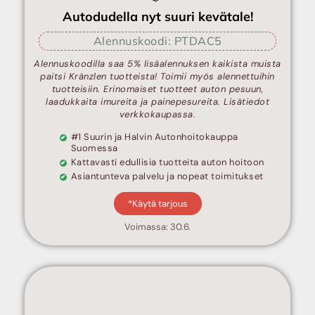
Autodudella nyt suuri kevätale!
Alennuskoodi: PTDAC5
Alennuskoodilla saa 5% lisäalennuksen kaikista muista
paitsi Kränzlen tuotteista! Toimii myös alennettuihin
tuotteisiin. Erinomaiset tuotteet auton pesuun,
laadukkaita imureita ja painepesureita. Lisätiedot
verkkokaupassa.
#1 Suurin ja Halvin Autonhoitokauppa
Suomessa
Kattavasti edullisia tuotteita auton hoitoon
Asiantunteva palvelu ja nopeat toimitukset
*Käytä tarjous
Voimassa: 30.6.