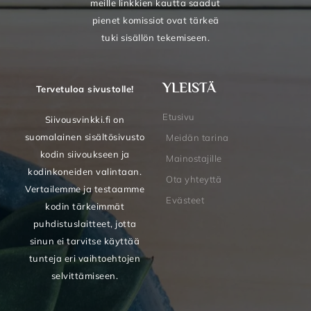
meille linkkien kautta saadut
pienet komissiot ovat tärkeä
tuki sisällön tekemiseen.
YLEISTÄ
Tervetuloa sivustolle!
Etusivu
Siivousvinkki.fi on
suomalainen sisältösivusto
Meidän tarina
kodin siivoukseen ja
Mainostajille
kodinkoneiden valintaan.
Ota yhteyttä
Vertailemme ja testaamme
Evästeet
kodin tärkeimmät
puhdistuslaitteet, jotta
sinun ei tarvitse käyttää
tunteja eri vaihtoehtojen
selvittämiseen.