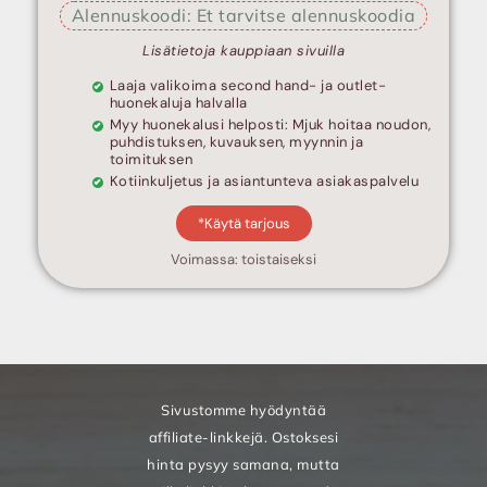
Alennuskoodi: Et tarvitse alennuskoodia
Lisätietoja kauppiaan sivuilla
Laaja valikoima second hand- ja outlet-
huonekaluja halvalla
Myy huonekalusi helposti: Mjuk hoitaa noudon,
puhdistuksen, kuvauksen, myynnin ja
toimituksen
Kotiinkuljetus ja asiantunteva asiakaspalvelu
*Käytä tarjous
Voimassa: toistaiseksi
Sivustomme hyödyntää
affiliate-linkkejä. Ostoksesi
hinta pysyy samana, mutta