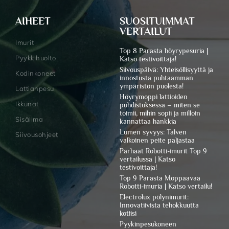
AIHEET
SUOSITUIMMAT
VERTAILUT
Imurit
Top 8 Parasta höyrypesuria |
Pyykkihuolto
Katso testivoittaja!
Siivouspäivä: Yhteisöllisyyttä ja
Kodinkoneet
innostusta puhtaamman
ympäristön puolesta!
Lattianpesu
Höyrymoppi lattioiden
Ikkunat
puhdistuksessa – miten se
toimii, mihin sopii ja milloin
Sisäilma
kannattaa hankkia
Lumen syvyys: Talven
Siivousohjeet
valkoinen peite paljastaa
Parhaat Robotti-imurit Top 9
vertailussa | Katso
testivoittaja!
Top 9 Parasta Moppaavaa
Robotti-imuria | Katso vertailu!
Electrolux pölynimurit:
Innovatiivista tehokkuutta
kotiisi
Pyykinpesukoneen