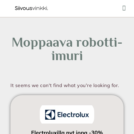
Ulkotilo
Moppaava robotti-
imuri
It seems we can't find what you're looking for.
Electroluxilla nyt jopa -30%