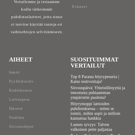
Vertailemme ja testaamme
Evästeet
kodin tärkeimmät
puhdistuslaitteet, jotta sinun
ei tarvitse käyttää tunteja eri
vaihtoehtojen selvittämiseen.
AIHEET
SUOSITUIMMAT
VERTAILUT
Imurit
Top 8 Parasta höyrypesuria |
Pyykkihuolto
Katso testivoittaja!
Siivouspäivä: Yhteisöllisyyttä ja
Kodinkoneet
innostusta puhtaamman
ympäristön puolesta!
Lattianpesu
Höyrymoppi lattioiden
Ikkunat
puhdistuksessa – miten se
toimii, mihin sopii ja milloin
Sisäilma
kannattaa hankkia
Lumen syvyys: Talven
Siivousohjeet
valkoinen peite paljastaa