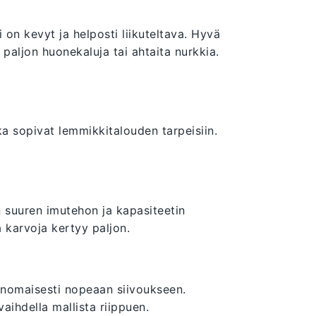
on kevyt ja helposti liikuteltava. Hyvä
 paljon huonekaluja tai ahtaita nurkkia.
tka sopivat lemmikkitalouden tarpeisiin.
n suuren imutehon ja kapasiteetin
sa karvoja kertyy paljon.
erinomaisesti nopeaan siivoukseen.
aihdella mallista riippuen.