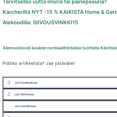
Tarvitsetko uutta imuria tai painepesuria?
Kärcheriltä NYT -15 % KAIKISTA Home & Gard
Alekoodilla: SIIVOUSVINKKI15
Alennuskoodi koskee normaalihintaisia tuotteita Kärche
Piditko artikkelista? Jaa ystävälle!
Jaa Facebookissa
Jaa Twitterissä
Jaa Linkedinissä