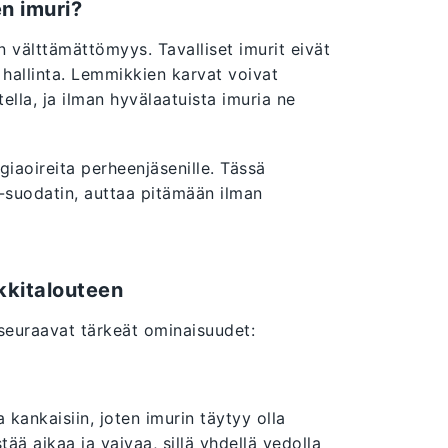
en imuri?
n välttämättömyys. Tavalliset imurit eivät
 hallinta. Lemmikkien karvat voivat
ella, ja ilman hyvälaatuista imuria ne
rgiaoireita perheenjäsenille. Tässä
-suodatin, auttaa pitämään ilman
kkitalouteen
 seuraavat tärkeät ominaisuudet:
 kankaisiin, joten imurin täytyy olla
ää aikaa ja vaivaa, sillä yhdellä vedolla