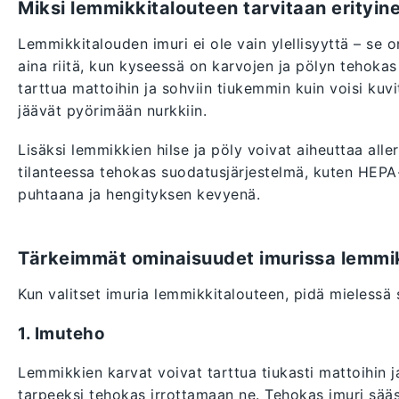
Miksi lemmikkitalouteen tarvitaan erityin
Lemmikkitalouden imuri ei ole vain ylellisyyttä – se o
aina riitä, kun kyseessä on karvojen ja pölyn tehokas
tarttua mattoihin ja sohviin tiukemmin kuin voisi kuvit
jäävät pyörimään nurkkiin.
Lisäksi lemmikkien hilse ja pöly voivat aiheuttaa alle
tilanteessa tehokas suodatusjärjestelmä, kuten HEPA
puhtaana ja hengityksen kevyenä.
Tärkeimmät ominaisuudet imurissa lemmi
Kun valitset imuria lemmikkitalouteen, pidä mielessä
1. Imuteho
Lemmikkien karvat voivat tarttua tiukasti mattoihin ja
tarpeeksi tehokas irrottamaan ne. Tehokas imuri sääst