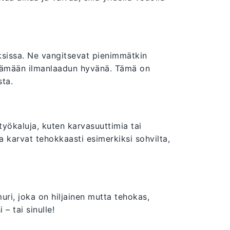
ksissa. Ne vangitsevat pienimmätkin
pitämään ilmanlaadun hyvänä. Tämä on
sta.
yökaluja, kuten karvasuuttimia tai
tua karvat tehokkaasti esimerkiksi sohvilta,
muri, joka on hiljainen mutta tehokas,
 – tai sinulle!