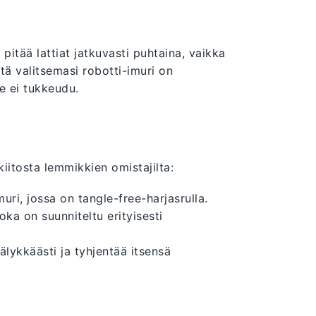
pitää lattiat jatkuvasti puhtaina, vaikka
ttä valitsemasi robotti-imuri on
e ei tukkeudu.
itosta lemmikkien omistajilta:
muri, jossa on tangle-free-harjasrulla.
joka on suunniteltu erityisesti
 älykkäästi ja tyhjentää itsensä