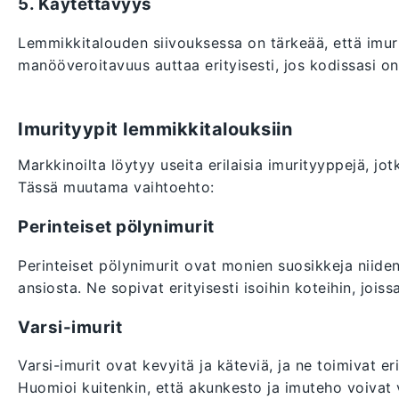
5. Käytettävyys
Lemmikkitalouden siivouksessa on tärkeää, että imuri 
manööveroitavuus auttaa erityisesti, jos kodissasi on
Imurityypit lemmikkitalouksiin
Markkinoilta löytyy useita erilaisia imurityyppejä, jo
Tässä muutama vaihtoehto:
Perinteiset pölynimurit
Perinteiset pölynimurit ovat monien suosikkeja niide
ansiosta. Ne sopivat erityisesti isoihin koteihin, jois
Varsi-imurit
Varsi-imurit ovat kevyitä ja käteviä, ja ne toimivat 
Huomioi kuitenkin, että akunkesto ja imuteho voivat v