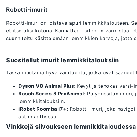
Robotti-imurit
Robotti-imuri on loistava apuri lemmikkitalouteen. Se 
et itse olisi kotona. Kannattaa kuitenkin varmistaa, e
suunniteltu käsittelemään lemmikkien karvoja, jotta s
Suositellut imurit lemmikkitalouksiin
Tässä muutama hyvä vaihtoehto, jotka ovat saaneet ki
Dyson V8 Animal Plus
: Kevyt ja tehokas varsi-i
Bosch Series 8 ProAnimal
: Pölypussiton imuri, 
lemmikkitalouksiin.
iRobot Roomba i7+
: Robotti-imuri, joka navigoi
automaattisesti.
Vinkkejä siivoukseen lemmikkitaloudessa