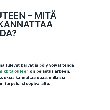
UTEEN – MITÄ
 KANNATTAA
DA?
a tulevat karvat ja pöly voivat tehdä
mikkitalouteen
on pelastus arkeen.
uksia kannattaa etsiä, millaisia
n tarpeisiisi sopiva laite.