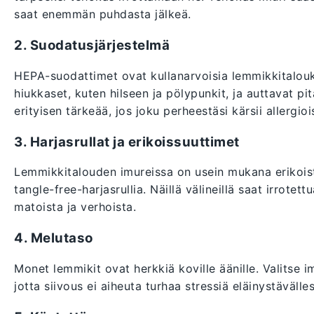
saat enemmän puhdasta jälkeä.
2. Suodatusjärjestelmä
HEPA-suodattimet ovat kullanarvoisia lemmikkitalou
hiukkaset, kuten hilseen ja pölypunkit, ja auttavat 
erityisen tärkeää, jos joku perheestäsi kärsii allergioi
3. Harjasrullat ja erikoissuuttimet
Lemmikkitalouden imureissa on usein mukana erikoist
tangle-free-harjasrullia. Näillä välineillä saat irrotet
matoista ja verhoista.
4. Melutaso
Monet lemmikit ovat herkkiä koville äänille. Valitse i
jotta siivous ei aiheuta turhaa stressiä eläinystävällesi