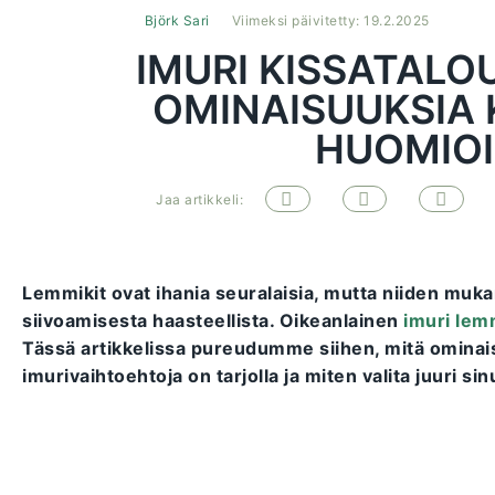
Björk Sari
Viimeksi päivitetty: 19.2.2025
IMURI KISSATALO
OMINAISUUKSIA
HUOMIOI
Jaa artikkeli:
Lemmikit ovat ihania seuralaisia, mutta niiden mukan
siivoamisesta haasteellista. Oikeanlainen
imuri lem
Tässä artikkelissa pureudumme siihen, mitä ominaisu
imurivaihtoehtoja on tarjolla ja miten valita juuri sinu