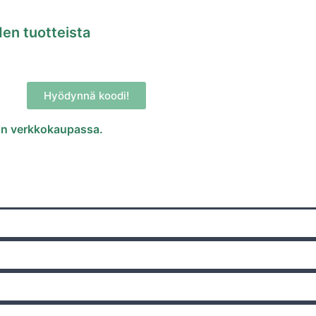
en tuotteista
Hyödynnä koodi!
rin verkkokaupassa.