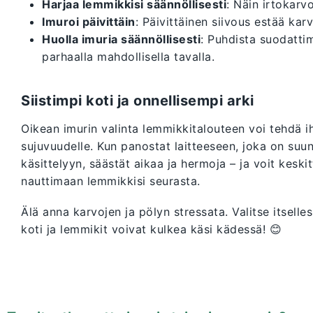
Harjaa lemmikkisi säännöllisesti
: Näin irtokar
Imuroi päivittäin
: Päivittäinen siivous estää karv
Huolla imuria säännöllisesti
: Puhdista suodattime
parhaalla mahdollisella tavalla.
Siistimpi koti ja onnellisempi arki
Oikean imurin valinta lemmikkitalouteen voi tehdä ih
sujuvuudelle. Kun panostat laitteeseen, joka on suu
käsittelyyn, säästät aikaa ja hermoja – ja voit keskit
nauttimaan lemmikkisi seurasta.
Älä anna karvojen ja pölyn stressata. Valitse itselles
koti ja lemmikit voivat kulkea käsi kädessä! 😊