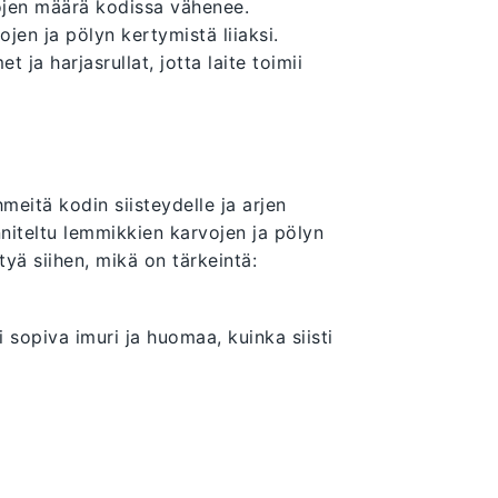
vojen määrä kodissa vähenee.
ojen ja pölyn kertymistä liiaksi.
t ja harjasrullat, jotta laite toimii
meitä kodin siisteydelle ja arjen
nniteltu lemmikkien karvojen ja pölyn
tyä siihen, mikä on tärkeintä:
i sopiva imuri ja huomaa, kuinka siisti