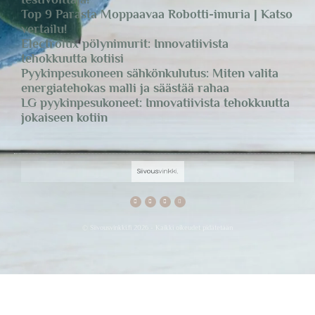
Top 9 Parasta Moppaavaa Robotti-imuria | Katso
vertailu!
Electrolux pölynimurit: Innovatiivista
tehokkuutta kotiisi
Pyykinpesukoneen sähkönkulutus: Miten valita
energiatehokas malli ja säästää rahaa
LG pyykinpesukoneet: Innovatiivista tehokkuutta
jokaiseen kotiin
© Siivousvinkki.fi 2026 - Kaikki oikeudet pidätetään