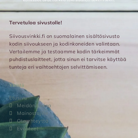
Tervetuloa sivustolle!
Siivousvinkki.fi on suomalainen sisältösivusto
kodin siivoukseen ja kodinkoneiden valintaan.
Vertailemme ja testaamme kodin tärkeimmät
puhdistuslaitteet, jotta sinun ei tarvitse käyttää
tunteja eri vaihtoehtojen selvittämiseen.
Yleistä
Etusivu
Meidän tarina
Mainostajille
Ota yhteyttä
Evästeet