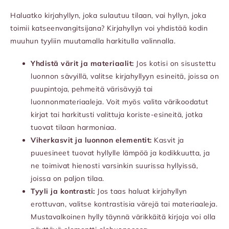
Haluatko kirjahyllyn, joka sulautuu tilaan, vai hyllyn, joka
toimii katseenvangitsijana? Kirjahyllyn voi yhdistää kodin
muuhun tyyliin muutamalla harkitulla valinnalla.
Yhdistä värit ja materiaalit:
Jos kotisi on sisustettu
luonnon sävyillä, valitse kirjahyllyyn esineitä, joissa on
puupintoja, pehmeitä värisävyjä tai
luonnonmateriaaleja. Voit myös valita värikoodatut
kirjat tai harkitusti valittuja koriste-esineitä, jotka
tuovat tilaan harmoniaa.
Viherkasvit ja luonnon elementit:
Kasvit ja
puuesineet tuovat hyllylle lämpöä ja kodikkuutta, ja
ne toimivat hienosti varsinkin suurissa hyllyissä,
joissa on paljon tilaa.
Tyyli ja kontrasti:
Jos taas haluat kirjahyllyn
erottuvan, valitse kontrastisia värejä tai materiaaleja.
Mustavalkoinen hylly täynnä värikkäitä kirjoja voi olla