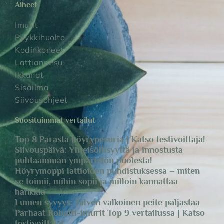
Aiheet
Imurit
Pyykkihuolto
Kodinkoneet
Lattianpesu
Ikkunat
Sisäilma
Siivousohjeet
Suosituimmat vertailut
Top 8 Parasta höyrypesuria | Katso testivoittaja!
Siivouspäivä: Yhteisöllisyyttä ja innostusta
puhtaamman ympäristön puolesta!
Höyrymoppi lattioiden puhdistuksessa – miten
se toimii, mihin sopii ja milloin kannattaa
hankkia
Lumen syvyys: Talven valkoinen peite paljastaa
Parhaat Robotti-imurit Top 9 vertailussa | Katso
testivoittaja!