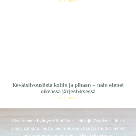
Lue lisää »
Kevätsiivouslista kotiin ja pihaan – näin etenet
oikeassa järjestyksessä
Lue lisää »
Sivustomme hyödyntää affiliate-linkkejä. Ostoksesi hinta
pysyy samana, mutta meille linkkien kautta saadut pienet
komissiot ovat tärkeä tuki sisällön tekemiseen.