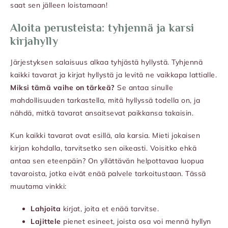
saat sen jälleen loistamaan!
Aloita perusteista: tyhjennä ja karsi
kirjahylly
Järjestyksen salaisuus alkaa tyhjästä hyllystä. Tyhjennä
kaikki tavarat ja kirjat hyllystä ja levitä ne vaikkapa lattialle.
Miksi tämä vaihe on tärkeä?
Se antaa sinulle
mahdollisuuden tarkastella, mitä hyllyssä todella on, ja
nähdä, mitkä tavarat ansaitsevat paikkansa takaisin.
Kun kaikki tavarat ovat esillä, ala karsia. Mieti jokaisen
kirjan kohdalla, tarvitsetko sen oikeasti. Voisitko ehkä
antaa sen eteenpäin? On yllättävän helpottavaa luopua
tavaroista, jotka eivät enää palvele tarkoitustaan. Tässä
muutama vinkki:
Lahjoita
kirjat, joita et enää tarvitse.
Lajittele
pienet esineet, joista osa voi mennä hyllyn