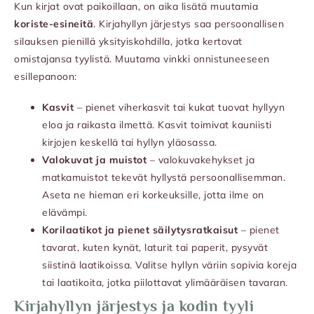
Kun kirjat ovat paikoillaan, on aika lisätä muutamia
koriste-esineitä
. Kirjahyllyn järjestys saa persoonallisen
silauksen pienillä yksityiskohdilla, jotka kertovat
omistajansa tyylistä. Muutama vinkki onnistuneeseen
esillepanoon:
Kasvit
– pienet viherkasvit tai kukat tuovat hyllyyn
eloa ja raikasta ilmettä. Kasvit toimivat kauniisti
kirjojen keskellä tai hyllyn yläosassa.
Valokuvat ja muistot
– valokuvakehykset ja
matkamuistot tekevät hyllystä persoonallisemman.
Aseta ne hieman eri korkeuksille, jotta ilme on
elävämpi.
Korilaatikot ja pienet säilytysratkaisut
– pienet
tavarat, kuten kynät, laturit tai paperit, pysyvät
siistinä laatikoissa. Valitse hyllyn väriin sopivia koreja
tai laatikoita, jotka piilottavat ylimääräisen tavaran.
Kirjahyllyn järjestys ja kodin tyyli