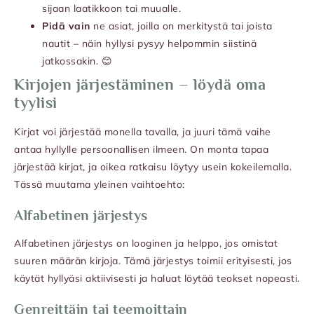
sijaan laatikkoon tai muualle.
Pidä vain
ne asiat, joilla on merkitystä tai joista
nautit – näin hyllysi pysyy helpommin siistinä
jatkossakin. 😊
Kirjojen järjestäminen – löydä oma
tyylisi
Kirjat voi järjestää monella tavalla, ja juuri tämä vaihe
antaa hyllylle persoonallisen ilmeen. On monta tapaa
järjestää kirjat, ja oikea ratkaisu löytyy usein kokeilemalla.
Tässä muutama yleinen vaihtoehto:
Alfabetinen järjestys
Alfabetinen järjestys on looginen ja helppo, jos omistat
suuren määrän kirjoja. Tämä järjestys toimii erityisesti, jos
käytät hyllyäsi aktiivisesti ja haluat löytää teokset nopeasti.
Genreittäin tai teemoittain