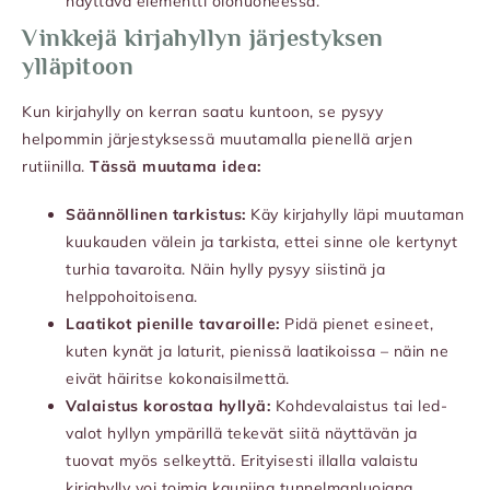
näyttävä elementti olohuoneessa.
Vinkkejä kirjahyllyn järjestyksen
ylläpitoon
Kun kirjahylly on kerran saatu kuntoon, se pysyy
helpommin järjestyksessä muutamalla pienellä arjen
rutiinilla.
Tässä muutama idea:
Säännöllinen tarkistus:
Käy kirjahylly läpi muutaman
kuukauden välein ja tarkista, ettei sinne ole kertynyt
turhia tavaroita. Näin hylly pysyy siistinä ja
helppohoitoisena.
Laatikot pienille tavaroille:
Pidä pienet esineet,
kuten kynät ja laturit, pienissä laatikoissa – näin ne
eivät häiritse kokonaisilmettä.
Valaistus korostaa hyllyä:
Kohdevalaistus tai led-
valot hyllyn ympärillä tekevät siitä näyttävän ja
tuovat myös selkeyttä. Erityisesti illalla valaistu
kirjahylly voi toimia kauniina tunnelmanluojana.