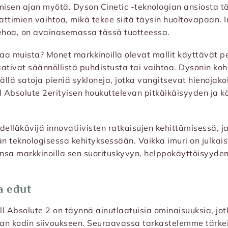
isen ajan myötä. Dyson Cinetic -teknologian ansiosta t
attimien vaihtoa, mikä tekee siitä täysin huoltovapaan. I
ehoa, on avainasemassa tässä tuotteessa.
aa muista? Monet markkinoilla olevat mallit käyttävät pe
aativat säännöllistä puhdistusta tai vaihtoa. Dysonin k
ällä satoja pieniä sykloneja, jotka vangitsevat hienojak
ll Absolute 2erityisen houkuttelevan pitkäikäisyyden ja
delläkävijä innovatiivisten ratkaisujen kehittämisessä, j
n teknologisessa kehityksessään. Vaikka imuri on julkai
tansa markkinoilla sen suorituskyvyn, helppokäyttöisyyde
a edut
l Absolute 2 on täynnä ainutlaatuisia ominaisuuksia, jot
nan kodin siivoukseen. Seuraavassa tarkastelemme tärke