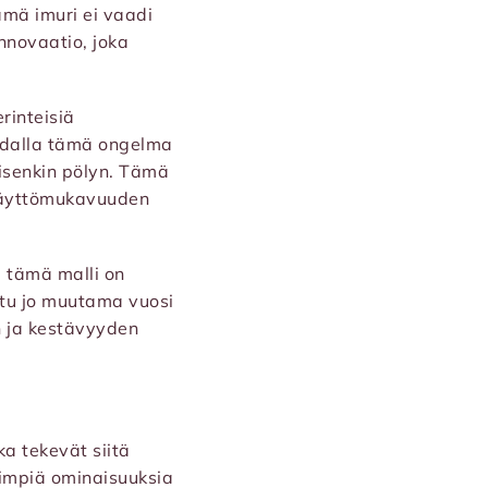
ämä imuri ei vaadi
nnovaatio, joka
rinteisiä
ohdalla tämä ongelma
oisenkin pölyn. Tämä
 käyttömukavuuden
a tämä malli on
stu jo muutama vuosi
n ja kestävyyden
ka tekevät siitä
impiä ominaisuuksia