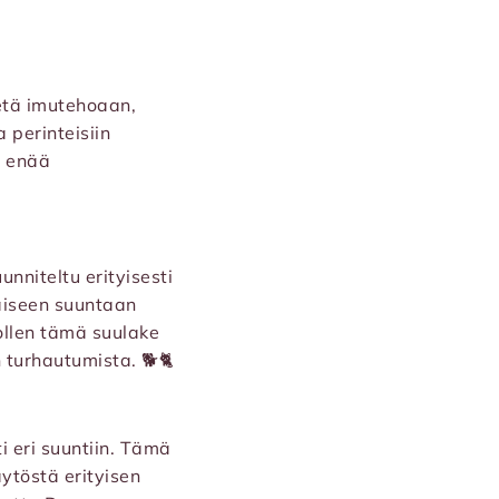
etä imutehoaan,
 perinteisiin
i enää
nniteltu erityisesti
kaiseen suuntaan
 ollen tämä suulake
n turhautumista. 🐕🐈
i eri suuntiin. Tämä
äytöstä erityisen