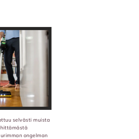
ottuu selvästi muista
ehittämästä
 suurimman ongelman