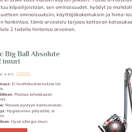
tuu kilpailijoistaan, sen ominaisuudet, hyödyt ja mahdolli
uotteen ominaisuuksiin, käyttäjäkokemuksiin ja hinta-la
in hankintaa, tämä arvostelu tarjoaa kattavan katsaukse
lute 2 todella hintansa arvoinen.
c Big Ball Absolute
2 imuri





a: 4.4/5
omuus
: Ei huoltokustannuksia tai
a.
llinen
: Poistaa tehokkaasti
vat.
ne
: Nousee pystyyn kaatuessaan.
nys
: Hygieeninen pölysäiliö, ei
an.
linen
: Hyvä allergia imuri.