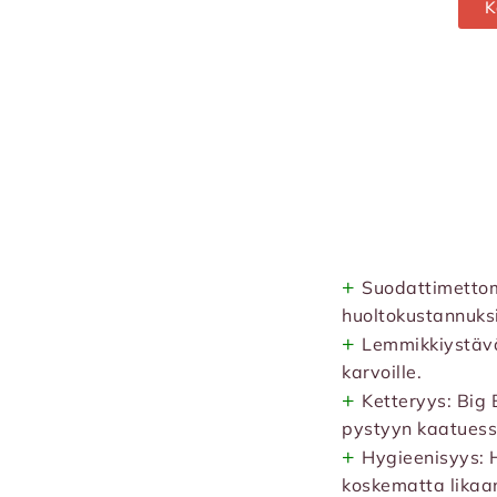
K
+
Suodattimettom
huoltokustannuks
+
Lemmikkiystäväl
karvoille.
+
Ketteryys: Big
pystyyn kaatuess
+
Hygieenisyys: 
koskematta likaa