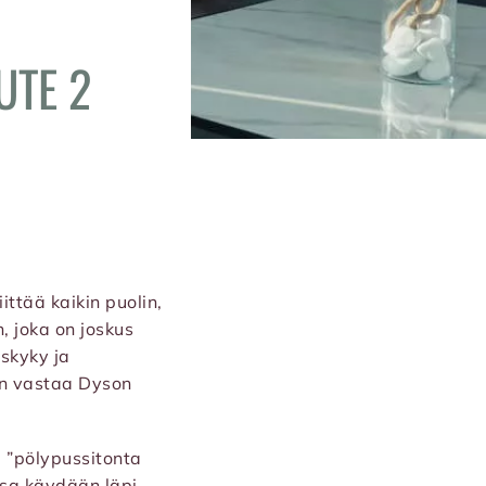
UTE 2
iittää kaikin puolin,
, joka on joskus
uskyky ja
en vastaa Dyson
a ”pölypussitonta
ssa käydään läpi,