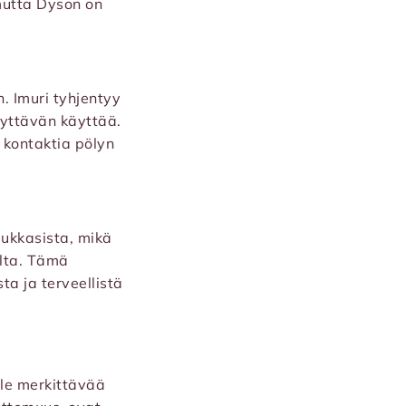
mutta Dyson on
n. Imuri tyhjentyy
lyttävän käyttää.
a kontaktia pölyn
iukkasista, mikä
alta. Tämä
ta ja terveellistä
lle merkittävää