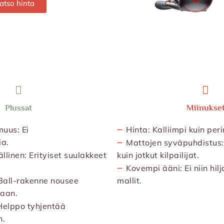
atso hinta
Plussat
Miinukse
−
uus: Ei
Hinta: Kalliimpi kuin peri
−
ia.
Mattojen syväpuhdistus:
linen: Erityiset suulakkeet
kuin jotkut kilpailijat.
−
Kovempi ääni: Ei niin hil
 Ball-rakenne nousee
mallit.
aan.
Helppo tyhjentää
n.