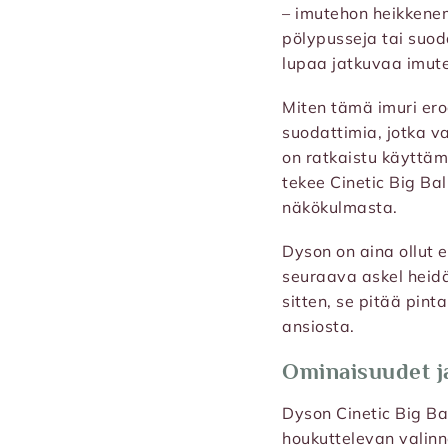
– imutehon heikkenem
pölypusseja tai suod
lupaa jatkuvaa imut
Miten tämä imuri ero
suodattimia, jotka v
on ratkaistu käyttäm
tekee Cinetic Big Ba
näkökulmasta.
Dyson on aina ollut e
seuraava askel heidä
sitten, se pitää pin
ansiosta.
Ominaisuudet j
Dyson Cinetic Big Bal
houkuttelevan valin