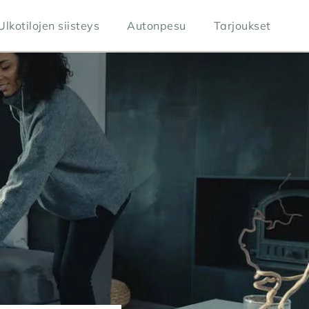
Ulkotilojen siisteys
Autonpesu
Tarjoukset