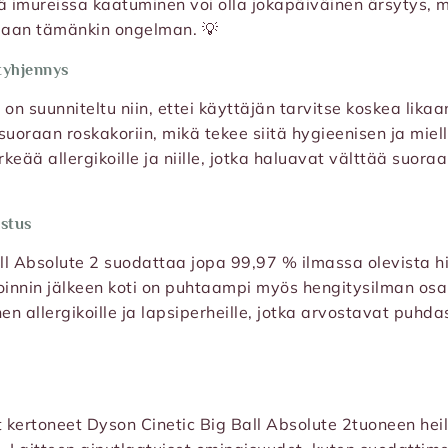
sä imureissa kaatuminen voi olla jokapäiväinen ärsytys, 
maan tämänkin ongelman. 💡
 tyhjennys
 on suunniteltu niin, ettei käyttäjän tarvitse koskea likaa
suoraan roskakoriin, mikä tekee siitä hygieenisen ja miel
keää allergikoille ja niille, jotka haluavat välttää suora
stus
ll Absolute 2 suodattaa jopa 99,97 % ilmassa olevista h
roinnin jälkeen koti on puhtaampi myös hengitysilman os
nen allergikoille ja lapsiperheille, jotka arvostavat puhdas
 kertoneet Dyson Cinetic Big Ball Absolute 2tuoneen hei