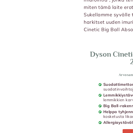
miten tämä laite erot
Sukellamme syvälle t
harkitset uuden imur
Cinetic Big Ball Abso
Dyson Cineti
Arvosan
Suodattimett
suodatinvaihtoj
Lemmikkiystävä
lemmikkien kar
Big Ball-raken
Helppo tyhjen
kosketusta lika
Allergiaystäväl