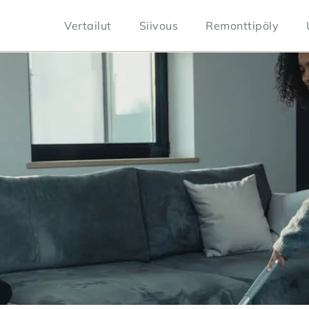
Vertailut
Siivous
Remonttipöly