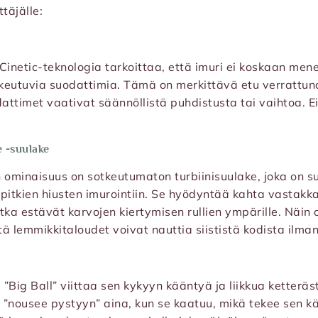
täjälle:
inetic-teknologia tarkoittaa, että imuri ei koskaan men
ukkeutuvia suodattimia. Tämä on merkittävä etu verrattuna
dattimet vaativat säännöllistä puhdistusta tai vaihtoa. E
e -suulake
 ominaisuus on sotkeutumaton turbiinisuulake, joka on suu
 pitkien hiusten imurointiin. Se hyödyntää kahta vastak
tka estävät karvojen kiertymisen rullien ympärille. Näin
ttä lemmikkitaloudet voivat nauttia siististä kodista ilma
”Big Ball” viittaa sen kykyyn kääntyä ja liikkua ketteräst
i ”nousee pystyyn” aina, kun se kaatuu, mikä tekee sen k