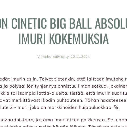
N CINETIC BIG BALL ABSOL
IMURI KOKEMUKSIA
Viimeksi päivitetty: 22.11.2024
edät imurin esiin. Toivot tietenkin, että laitteen imuteho r
 ja pölysäiliön tyhjennys onnistuu ilman sotkua. Jokainen
kkia tai isompia lattia-alueita, tietää, että imurin suorit
tavat merkittävästi kodin puhtauteen. Tähän haasteese
lute 2 -imuri, joka on markkinoiden huippuluokkaa. 🚀
novaatioistaan, ja tämä imuri ei tee poikkeusta. Se lupa
eho ei laske edes vuosien käytön jälkeen. Tässä arvostelu