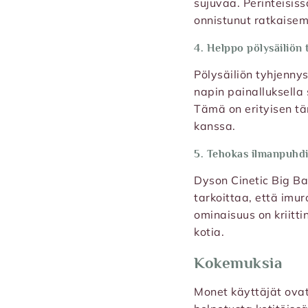
sujuvaa. Perinteisis
onnistunut ratkaise
4. Helppo pölysäiliön
Pölysäiliön tyhjennys
napin painalluksella 
Tämä on erityisen tär
kanssa.
5. Tehokas ilmanpuhdi
Dyson Cinetic Big Ba
tarkoittaa, että imu
ominaisuus on kriitti
kotia.
Kokemuksia
Monet käyttäjät ovat