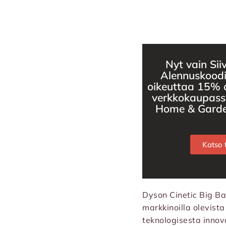
Nyt vain Siiv
Alennuskood
oikeuttaa 15% 
verkkokaupassa
Home & Garden
Katso t
Dyson Cinetic Big Ba
markkinoilla olevist
teknologisesta innov