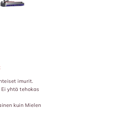
t
nteiset imurit.
 Ei yhtä tehokas
jainen kuin Mielen