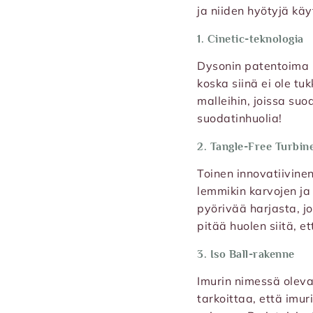
ja niiden hyötyjä käyt
1. Cinetic-teknologia
Dysonin patentoima C
koska siinä ei ole t
malleihin, joissa suo
suodatinhuolia!
2. Tangle-Free Turbin
Toinen innovatiivinen
lemmikin karvojen ja
pyörivää harjasta, jo
pitää huolen siitä, e
3. Iso Ball-rakenne
Imurin nimessä oleva 
tarkoittaa, että imur