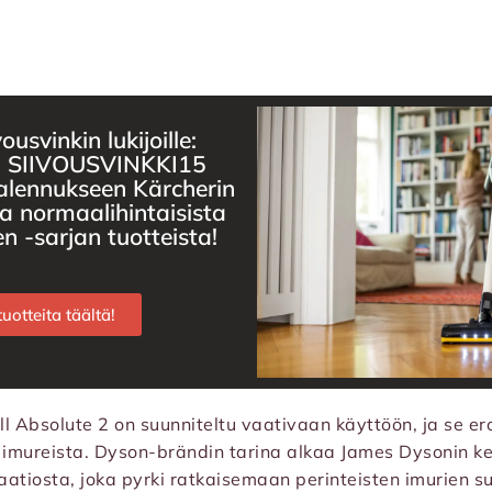
ousvinkin lukijoille:
i SIIVOUSVINKKI15
alennukseen Kärcherin
 normaalihintaisista
 -sarjan tuotteista!
uotteita täältä!
ll Absolute 2 on suunniteltu vaativaan käyttöön, ja se er
a imureista. Dyson-brändin tarina alkaa James Dysonin k
aatiosta, joka pyrki ratkaisemaan perinteisten imurien