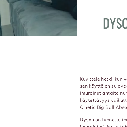
DYSO
Kuvittele hetki, kun v
sen käyttö on sulavaa
imuroinut ahtaita nur
käytettävyys vaikut
Cinetic Big Ball Abso
Dyson on tunnettu in
imurointia”, jonka t