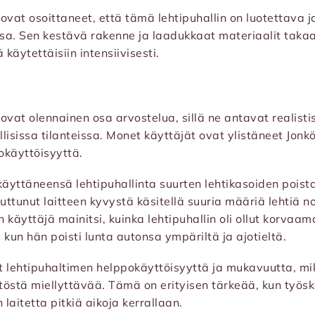
vat osoittaneet, että tämä lehtipuhallin on luotettava ja
issa. Sen kestävä rakenne ja laadukkaat materiaalit taka
 käytettäisiin intensiivisesti.
vat olennainen osa arvostelua, sillä ne antavat realisti
lisissa tilanteissa. Monet käyttäjät ovat ylistäneet Jonk
okäyttöisyyttä.
 käyttäneensä lehtipuhallinta suurten lehtikasoiden pois
kuttunut laitteen kyvystä käsitellä suuria määriä lehtiä n
 käyttäjä mainitsi, kuinka lehtipuhallin oli ollut korvaam
 kun hän poisti lunta autonsa ympäriltä ja ajotieltä.
t lehtipuhaltimen helppokäyttöisyyttä ja mukavuutta, mi
töstä miellyttävää. Tämä on erityisen tärkeää, kun työsk
 laitetta pitkiä aikoja kerrallaan.