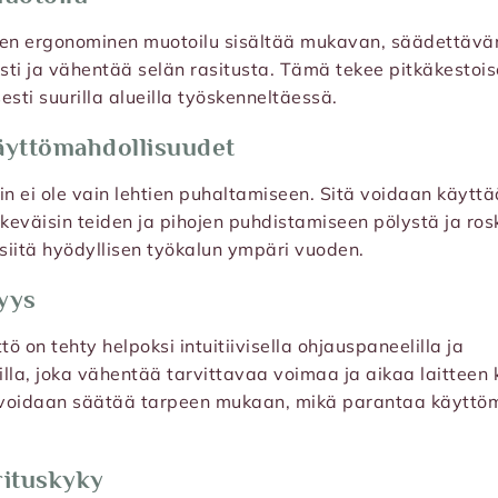
en ergonominen muotoilu sisältää mukavan, säädettävän
sti ja vähentää selän rasitusta. Tämä tekee pitkäkestoi
sti suurilla alueilla työskenneltäessä.
äyttömahdollisuudet
in ei ole vain lehtien puhaltamiseen. Sitä voidaan käyttä
keväisin teiden ja pihojen puhdistamiseen pölystä ja ros
siitä hyödyllisen työkalun ympäri vuoden.
yys
ö on tehty helpoksi intuitiivisella ohjauspaneelilla ja
la, joka vähentää tarvittavaa voimaa ja aikaa laitteen
 voidaan säätää tarpeen mukaan, mikä parantaa käyttö
rituskyky