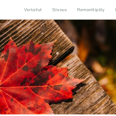
Vertailut
Siivous
Remonttipöly