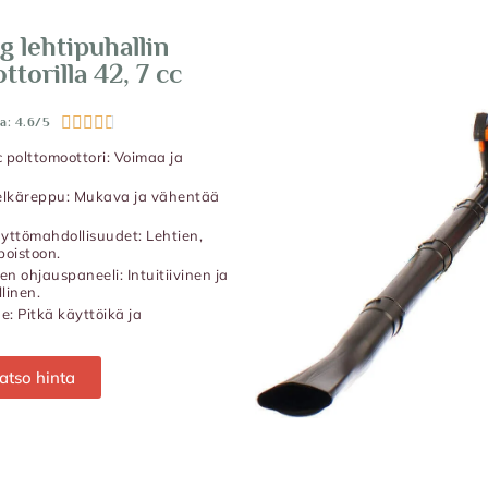
g lehtipuhallin
torilla 42, 7 cc





a: 4.6/5
 polttomoottori: Voimaa ja
elkäreppu: Mukava ja vähentää
yttömahdollisuudet: Lehtien,
poistoon.
n ohjauspaneeli: Intuitiivinen ja
linen.
: Pitkä käyttöikä ja
atso hinta