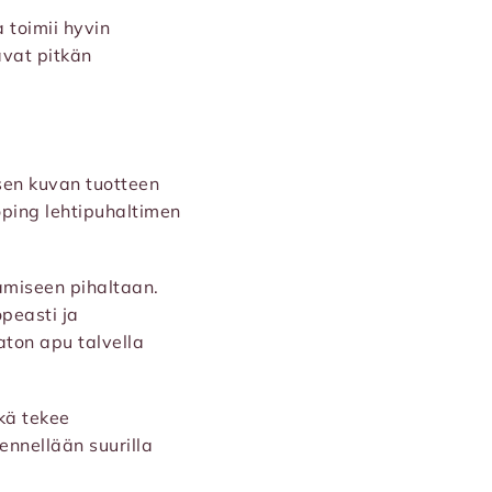
 toimii hyvin
avat pitkän
sen kuvan tuotteen
öping lehtipuhaltimen
tamiseen pihaltaan.
opeasti ja
aton apu talvella
kä tekee
ennellään suurilla