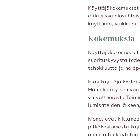
Käyttäjäkokemukset o
erilaisissa olosuhte
käyttöiän, vaikka sitä
Kokemuksia
Käyttäjäkokemukset o
suorituskyvystä todel
tehokkuutta ja helpp
Eräs käyttäjä kertoi
Hän oli erityisen vai
vaivattomasti. Toinen
lumisateiden jälkeen,
Monet ovat kiittänee
pitkäkestoisesta käy
alueilla tai käytetään