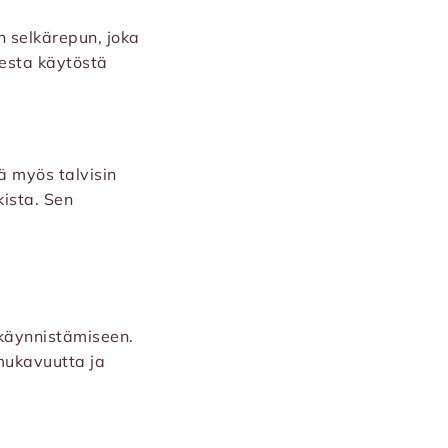
 selkärepun, joka
sesta käytöstä
ä myös talvisin
kista. Sen
 käynnistämiseen.
mukavuutta ja