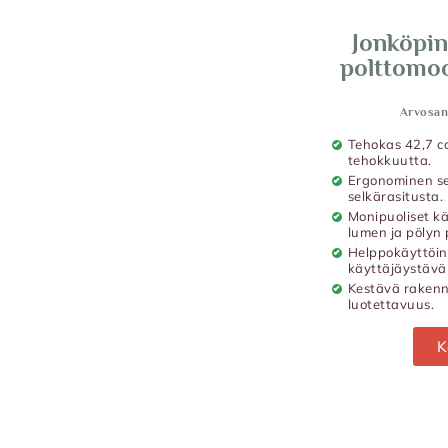
Jonköpin
polttomoot
Arvosan
Tehokas 42,7 cc
tehokkuutta.
Ergonominen s
selkärasitusta.
Monipuoliset kä
lumen ja pölyn 
Helppokäyttöine
käyttäjäystäväl
Kestävä rakenne
luotettavuus.
K