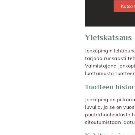
Katso t
Yleiskatsaus
Jonköpingin lehtipuha
tarjoaa runsaasti teho
Valmistajana Jonköpi
luottamusta tuotteen
Tuotteen histor
Jonköping on pitkään
luvulla, ja se on vuos
puutarhanhoidosta h
sitoutumistaan laatu