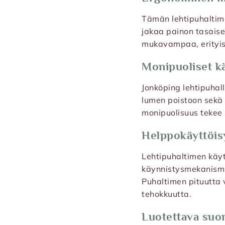
Tämän lehtipuhaltim
jakaa painon tasaise
mukavampaa, erityise
Monipuoliset k
Jonköping lehtipuhall
lumen poistoon sekä 
monipuolisuus tekee 
Helppokäyttöis
Lehtipuhaltimen käytt
käynnistysmekanismil
Puhaltimen pituutta
tehokkuutta.
Luotettava suo