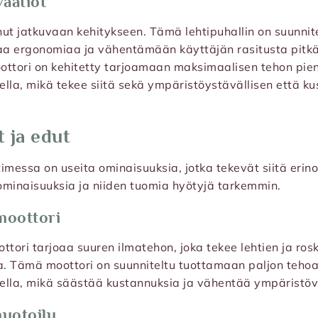
vaatiot
ut jatkuvaan kehitykseen. Tämä lehtipuhallin on suunnitel
 ergonomiaa ja vähentämään käyttäjän rasitusta pitk
ottori on kehitetty tarjoamaan maksimaalisen tehon pien
ella, mikä tekee siitä sekä ympäristöystävällisen että 
 ja edut
timessa on useita ominaisuuksia, jotka tekevät siitä erin
ominaisuuksia ja niiden tuomia hyötyjä tarkemmin.
moottori
ottori tarjoaa suuren ilmatehon, joka tekee lehtien ja ro
. Tämä moottori on suunniteltu tuottamaan paljon tehoa
ella, mikä säästää kustannuksia ja vähentää ympäristöv
uotoilu