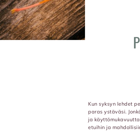
P
Kun syksyn lehdet pei
paras ystäväsi. Jonkö
ja käyttömukavuutta.
etuihin ja mahdollisi