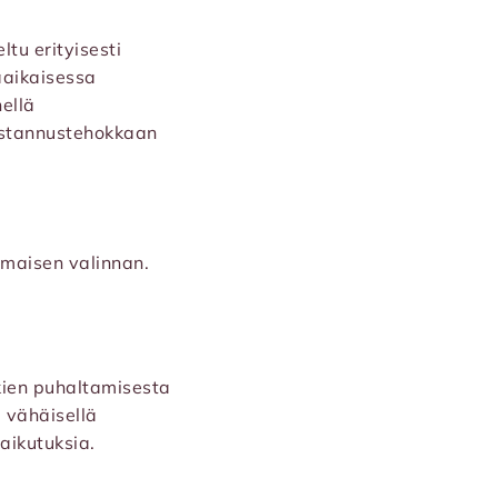
tu erityisesti
äaikaisessa
ellä
kustannustehokkaan
omaisen valinnan.
skien puhaltamisesta
 vähäisellä
aikutuksia.