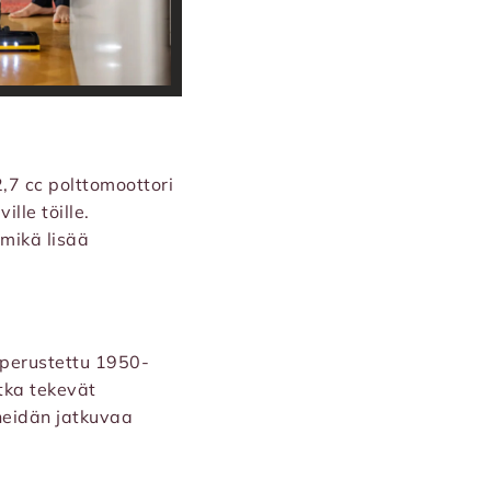
2,7 cc polttomoottori
ille töille.
mikä lisää
 perustettu 1950-
otka tekevät
heidän jatkuvaa