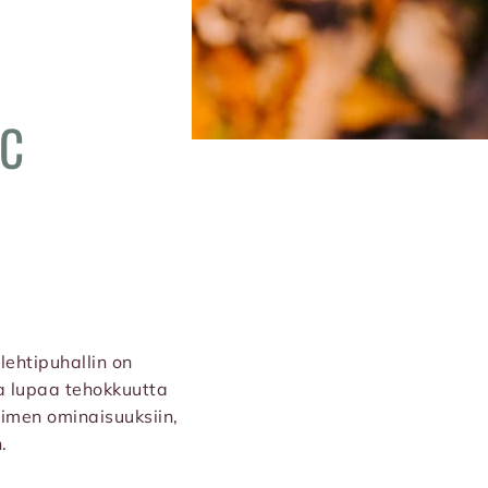
CC
lehtipuhallin on
ka lupaa tehokkuutta
imen ominaisuuksiin,
.