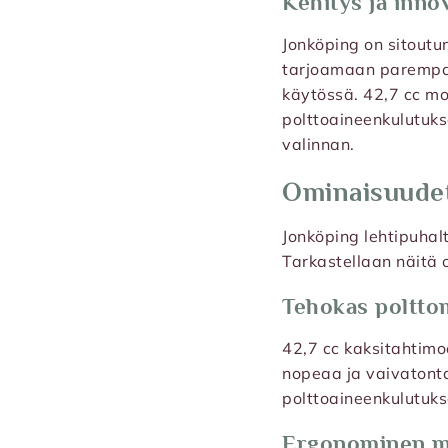
Kehitys ja inno
Jonköping on sitoutun
tarjoamaan parempaa
käytössä. 42,7 cc mo
polttoaineenkulutuks
valinnan.
Ominaisuudet
Jonköping lehtipuhal
Tarkastellaan näitä 
Tehokas poltto
42,7 cc kaksitahtimo
nopeaa ja vaivatonta
polttoaineenkulutuks
Ergonominen m