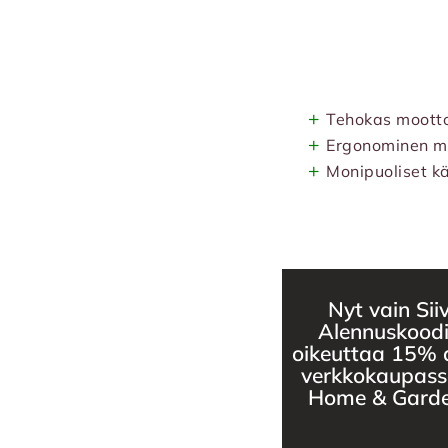
+
Tehokas mootto
+
Ergonominen m
+
Monipuoliset k
Nyt vain Siiv
Alennuskood
oikeuttaa 15% 
verkkokaupassa
Home & Garden