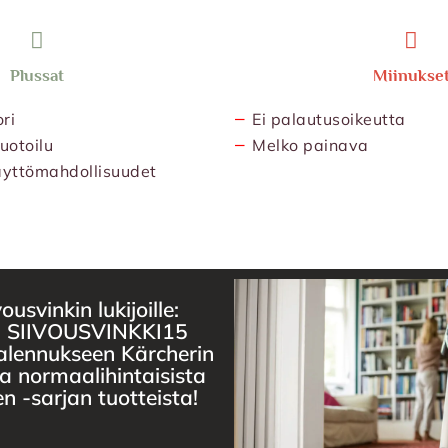
Plussat
Miinukse
−
ri
Ei palautusoikeutta
−
uotoilu
Melko painava
äyttömahdollisuudet
ousvinkin lukijoille:
i SIIVOUSVINKKI15
alennukseen Kärcherin
 normaalihintaisista
 -sarjan tuotteista!