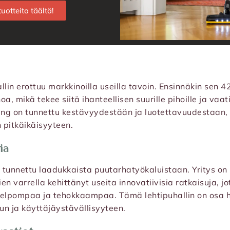
uotteita täältä!
llin erottuu markkinoilla useilla tavoin. Ensinnäkin sen 4
a, mikä tekee siitä ihanteellisen suurille pihoille ja vaativ
ng on tunnettu kestävyydestään ja luotettavuudestaan, 
 pitkäikäisyyteen.
ia
 tunnettu laadukkaista puutarhatyökaluistaan. Yritys on
ien varrella kehittänyt useita innovatiivisia ratkaisuja, j
elpompaa ja tehokkaampaa. Tämä lehtipuhallin on osa 
un ja käyttäjäystävällisyyteen.