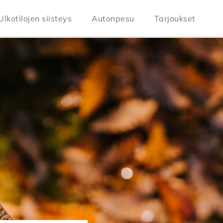
Ulkotilojen siisteys
Autonpesu
Tarjoukset