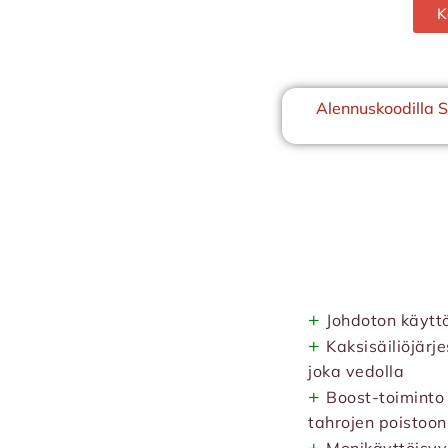
K
Alennuskoodilla 
+
Johdoton käytt
+
Kaksisäiliöjärj
joka vedolla
+
Boost-toiminto 
tahrojen poistoon
+