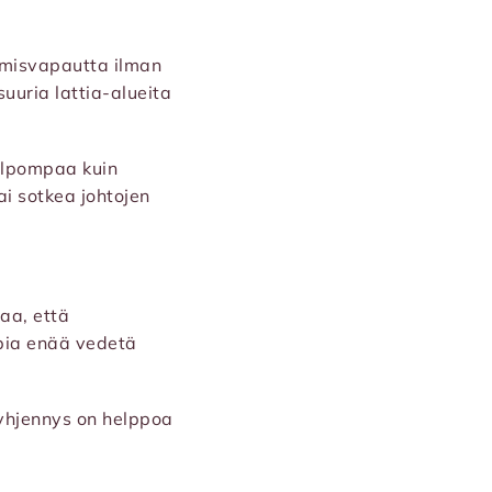
umisvapautta ilman
suuria lattia-alueita
elpompaa kuin
ai sotkea johtojen
taa, että
ppia enää vedetä
yhjennys on helppoa