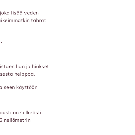
 joka lisää veden
aikeimmatkin tahrat
.
istaen lian ja hiukset
ksesta helppoa.
kaiseen käyttöön.
ustilan selkeästi.
5 neliömetrin