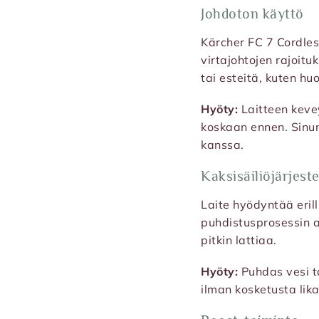
Johdoton käyttö
Kärcher FC 7 Cordles
virtajohtojen rajoitu
tai esteitä, kuten hu
Hyöty:
Laitteen keve
koskaan ennen. Sinun 
kanssa.
Kaksisäiliöjärjest
Laite hyödyntää erilli
puhdistusprosessin a
pitkin lattiaa.
Hyöty:
Puhdas vesi t
ilman kosketusta lik