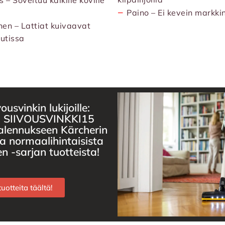
 – Soveltuu kaikille koville
−
Paino – Ei kevein markkin
en – Lattiat kuivaavat
utissa
ousvinkin lukijoille:
i SIIVOUSVINKKI15
alennukseen Kärcherin
 normaalihintaisista
 -sarjan tuotteista!
uotteita täältä!