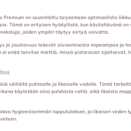
s Premium on suunniteltu tarjoamaan optimaalista liikk
ksia. Tämä on erityisen hyödyllistä, kun käsiteltävänä on 
onekaluja, joiden ympäri täytyy siirtyä vaivatta.
ys ja joustavuus tekevät siivoamisesta nopeampaa ja h
ei enää tarvitse miettiä, missä pistorasiat sijaitsevat, t
elmä
siä säiliöitä puhtaalle ja likaiselle vedelle. Tämä tarkoit
ikana käytetään aina puhdasta vettä, eikä likaista mo
akaa hygieenisemmän lopputuloksen, ja likaisen veden t
aveteen.