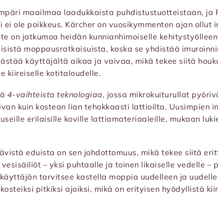
mpäri maailmaa laadukkaista puhdistustuotteistaan, ja 
 ei ole poikkeus. Kärcher on vuosikymmenten ajan ollut 
ote on jatkumoa heidän kunnianhimoiselle kehitystyölleen
eisistä moppausratkaisuista, koska se yhdistää imuroinn
ästää käyttäjältä aikaa ja vaivaa, mikä tekee siitä houk
 kiireiselle kotitaloudelle.
ää
4-vaihteista teknologiaa
, jossa mikrokuiturullat pyöriv
uivan kuin kostean lian tehokkaasti lattioilta. Uusimpien 
seille erilaisille koville lattiamateriaaleille, mukaan luki
ävistä eduista on sen johdottomuus, mikä tekee siitä erit
 vesisäiliöt – yksi puhtaalle ja toinen likaiselle vedelle – 
 käyttäjän tarvitsee kastella moppia uudelleen ja uudell
kosteiksi pitkiksi ajoiksi, mikä on erityisen hyödyllistä kiir