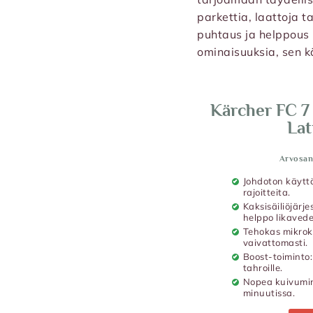
parkettia, laattoja t
puhtaus ja helppous 
ominaisuuksia, sen k
Kärcher FC 7
Lat
Arvosan
Johdoton käyttö
rajoitteita.
Kaksisäiliöjärj
helppo likavede
Tehokas mikroku
vaivattomasti.
Boost-toiminto: 
tahroille.
Nopea kuivumin
minuutissa.