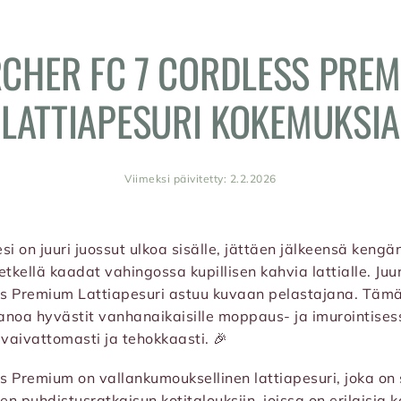
CHER FC 7 CORDLESS PRE
LATTIAPESURI KOKEMUKSIA
Viimeksi päivitetty: 2.2.2026
i on juuri juossut ulkoa sisälle, jättäen jälkeensä kengänj
tkellä kaadat vahingossa kupillisen kahvia lattialle. Juuri
ss Premium Lattiapesuri astuu kuvaan pelastajana. Tämä
sanoa hyvästit vanhanaikaisille moppaus- ja imurointisessi
vaivattomasti ja tehokkaasti. 🎉
s Premium on vallankumouksellinen lattiapesuri, joka on 
n puhdistusratkaisun kotitalouksiin, joissa on erilaisia ko