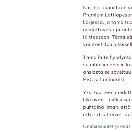
Kärcher tunnetaan y
Premium Lattiapesuri
kärjessä, ja tämä tu
merkittävästi perint
laitteeseen. Tämä sä
vaihtoehdon jokaiselle
Tämä laite hyödynt
suuntiin imien niin k
ansiosta se soveltuu u
PVC ja laminaatti.
Yksi tuotteen merkitt
liikkuvan. Lisäksi sen
puhtaina ilman, että
että lattiat eivät jää 
Ominaisuudet ja edut