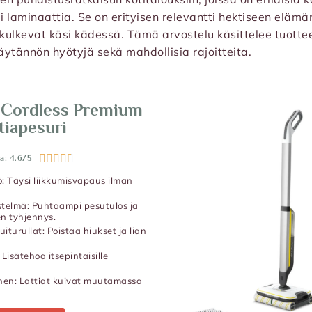
ai laminaattia. Se on erityisen relevantti hektiseen elämän
kulkevat käsi kädessä. Tämä arvostelu käsittelee tuotte
äytännön hyötyjä sekä mahdollisia rajoitteita.
 Cordless Premium
tiapesuri





a: 4.6/5
: Täysi liikkumisvapaus ilman
estelmä: Puhtaampi pesutulos ja
n tyhjennys.
iturullat: Poistaa hiukset ja lian
Lisätehoa itsepintaisille
en: Lattiat kuivat muutamassa