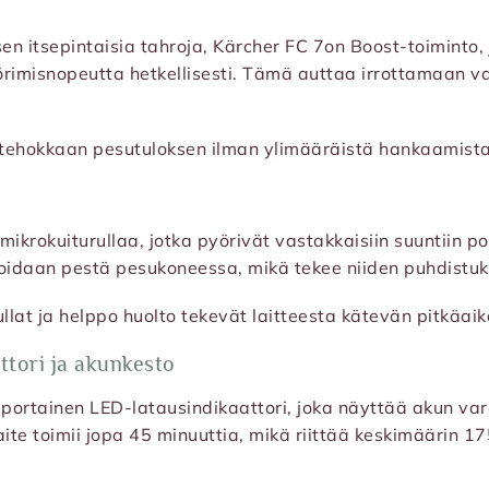
yisen itsepintaisia tahroja, Kärcher FC 7on Boost-toiminto,
örimisnopeutta hetkellisesti. Tämä auttaa irrottamaan v
tehokkaan pesutuloksen ilman ylimääräistä hankaamista
mikrokuiturullaa, jotka pyörivät vastakkaisiin suuntiin po
voidaan pestä pesukoneessa, mikä tekee niiden puhdistu
ullat ja helppo huolto tekevät laitteesta kätevän pitkäai
ttori ja akunkesto
portainen LED-latausindikaattori, joka näyttää akun vara
aite toimii jopa 45 minuuttia, mikä riittää keskimäärin 17