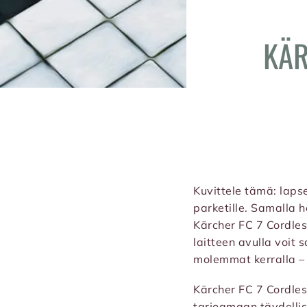
KÄR
Kuvittele tämä: lapses
parketille. Samalla he
Kärcher FC 7 Cordle
laitteen avulla voit 
molemmat kerralla – 
Kärcher FC 7 Cordles
tarjoamaan täydellise