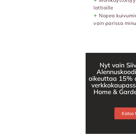
Monikäyttöisyys
lattioille
+
Nopea kuivumin
vain parissa minu
Nyt vain Siiv
Alennuskood
oikeuttaa 15% 
verkkokaupassa
Home & Garden
Katso t