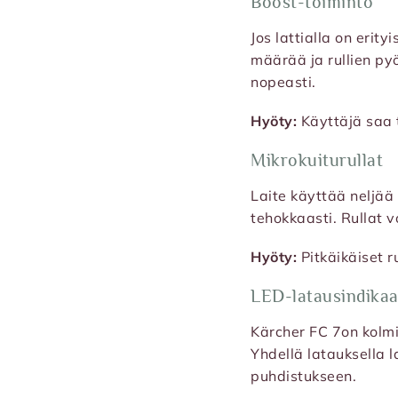
Boost-toiminto
Jos lattialla on erit
määrää ja rullien py
nopeasti.
Hyöty:
Käyttäjä saa 
Mikrokuiturullat
Laite käyttää neljää 
tehokkaasti. Rullat 
Hyöty:
Pitkäikäiset r
LED-latausindikaa
Kärcher FC 7on kolmi
Yhdellä latauksella l
puhdistukseen.