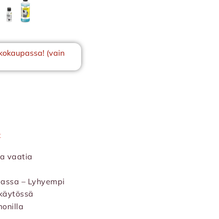
kokaupassa! (vain
t
aa vaatia
lassa – Lyhyempi
 käytössä
onilla