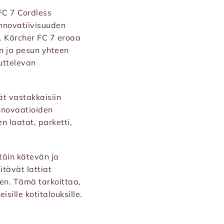
FC 7 Cordless
innovatiivisuuden
. Kärcher FC 7 eroaa
in ja pesun yhteen
uttelevan
ät vastakkaisiin
innovaatioiden
en laatat, parketti,
täin kätevän ja
pitävät lattiat
een. Tämä tarkoittaa,
eisille kotitalouksille.