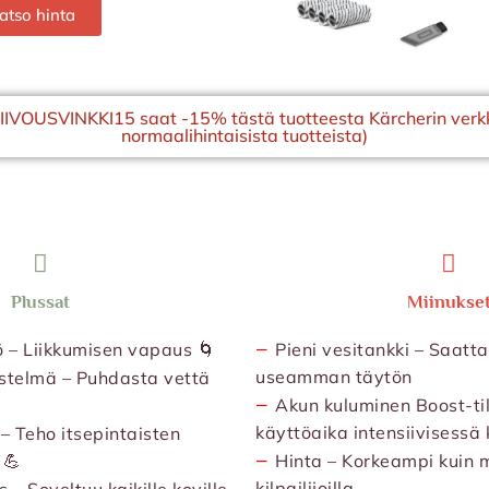
atso hinta
SIIVOUSVINKKI15 saat -15% tästä tuotteesta Kärcherin verk
normaalihintaisista tuotteista)
Plussat
Miinukse
−
ö – Liikkumisen vapaus 🌀
Pieni vesitankki – Saatt
useamman täytön
estelmä – Puhdasta vettä
−
Akun kuluminen Boost-ti
käyttöaika intensiivisessä
– Teho itsepintaisten
−
 💪
Hinta – Korkeampi kuin m
kilpailijoilla