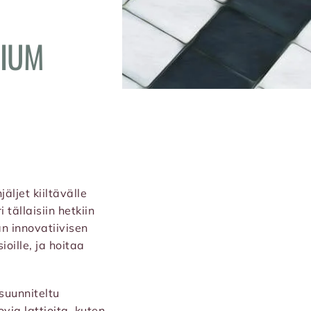
MIUM
äljet kiiltävälle
 tällaisiin hetkiin
n innovatiivisen
oille, ja hoitaa
suunniteltu
via lattioita, kuten