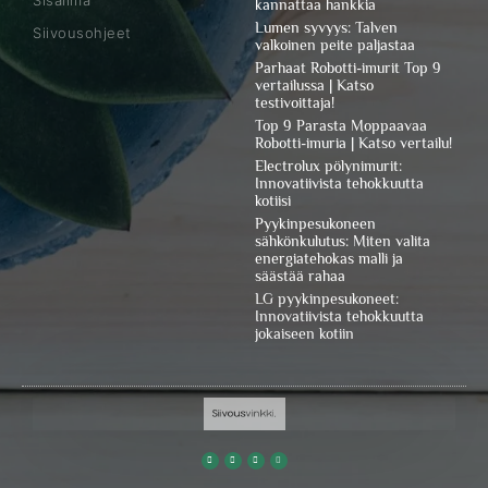
kannattaa hankkia
Lumen syvyys: Talven
Siivousohjeet
valkoinen peite paljastaa
Parhaat Robotti-imurit Top 9
vertailussa | Katso
testivoittaja!
Top 9 Parasta Moppaavaa
Robotti-imuria | Katso vertailu!
Electrolux pölynimurit:
Innovatiivista tehokkuutta
kotiisi
Pyykinpesukoneen
sähkönkulutus: Miten valita
energiatehokas malli ja
säästää rahaa
LG pyykinpesukoneet:
Innovatiivista tehokkuutta
jokaiseen kotiin