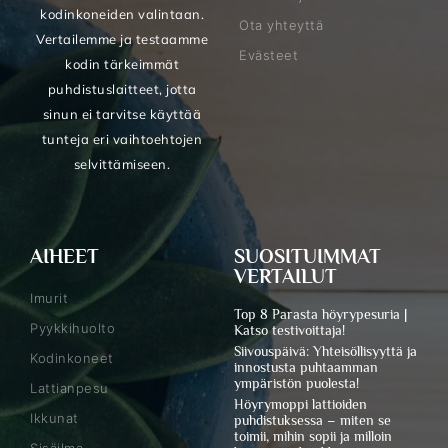
kodinkoneiden valintaan.
Ota yhteyttä
Vertailemme ja testaamme
Evästeet
kodin tärkeimmät
puhdistuslaitteet, jotta
sinun ei tarvitse käyttää
tunteja eri vaihtoehtojen
selvittämiseen.
AIHEET
SUOSITUIMMAT
VERTAILUT
Imurit
Top 8 Parasta höyrypesuria |
Pyykkihuolto
Katso testivoittaja!
Siivouspäivä: Yhteisöllisyyttä ja
Kodinkoneet
innostusta puhtaamman
ympäristön puolesta!
Lattianpesu
Höyrymoppi lattioiden
Ikkunat
puhdistuksessa – miten se
toimii, mihin sopii ja milloin
Sisäilma