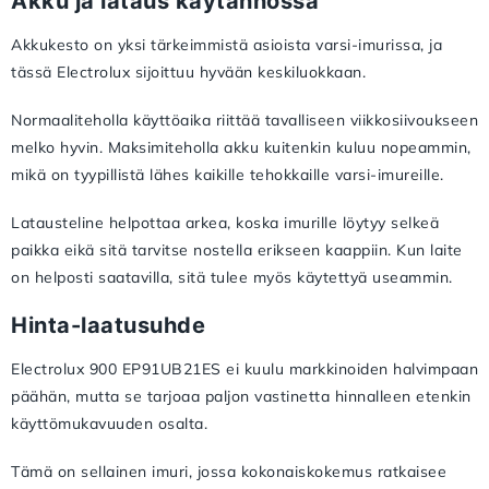
Akku ja lataus käytännössä
Akkukesto on yksi tärkeimmistä asioista varsi-imurissa, ja
tässä Electrolux sijoittuu hyvään keskiluokkaan.
Normaaliteholla käyttöaika riittää tavalliseen viikkosiivoukseen
melko hyvin. Maksimiteholla akku kuitenkin kuluu nopeammin,
mikä on tyypillistä lähes kaikille tehokkaille varsi-imureille.
Latausteline helpottaa arkea, koska imurille löytyy selkeä
paikka eikä sitä tarvitse nostella erikseen kaappiin. Kun laite
on helposti saatavilla, sitä tulee myös käytettyä useammin.
Hinta-laatusuhde
Electrolux 900 EP91UB21ES ei kuulu markkinoiden halvimpaan
päähän, mutta se tarjoaa paljon vastinetta hinnalleen etenkin
käyttömukavuuden osalta.
Tämä on sellainen imuri, jossa kokonaiskokemus ratkaisee