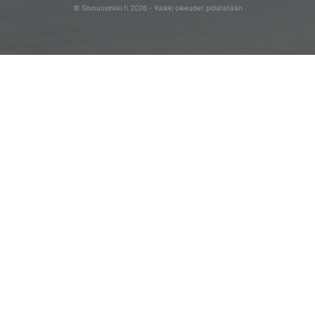
© Siivousvinkki.fi 2026 - Kaikki oikeudet pidätetään