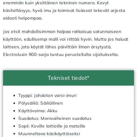
enemmän kuin yksittäinen tekninen numero. Kevyt
käsiteltävyys, hyvä imu ja toimivat lisäosat tekevät arjesta
aidosti helpompaa.
Jos etsit mahdollisimman halpaa ratkaisua satunnaiseen
käyttöön, edullisempi malli voi riittää hyvin. Mutta jos haluat
laitteen, jota käytät lähes päivittäin ilman ärsytystä,
Electroluxin 900-sarja tuntuu perustellulta sijoitukselta.
Tekniset tiedot*
Tyyppi: Johdoton varsi-imuri
Pölysäiliö: Säiliöllinen
Käyttövoima: Akku
Suodatus: Monivaiheinen suodatus
Sopii: Koville lattioille ja matoille
Muunneltava käsikäyttöiseksi