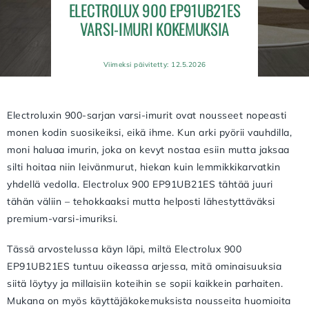
ELECTROLUX 900 EP91UB21ES
VARSI-IMURI KOKEMUKSIA
Viimeksi päivitetty: 12.5.2026
Electroluxin 900-sarjan varsi-imurit ovat nousseet nopeasti
monen kodin suosikeiksi, eikä ihme. Kun arki pyörii vauhdilla,
moni haluaa imurin, joka on kevyt nostaa esiin mutta jaksaa
silti hoitaa niin leivänmurut, hiekan kuin lemmikkikarvatkin
yhdellä vedolla. Electrolux 900 EP91UB21ES tähtää juuri
tähän väliin – tehokkaaksi mutta helposti lähestyttäväksi
premium-varsi-imuriksi.
Tässä arvostelussa käyn läpi, miltä Electrolux 900
EP91UB21ES tuntuu oikeassa arjessa, mitä ominaisuuksia
siitä löytyy ja millaisiin koteihin se sopii kaikkein parhaiten.
Mukana on myös käyttäjäkokemuksista nousseita huomioita