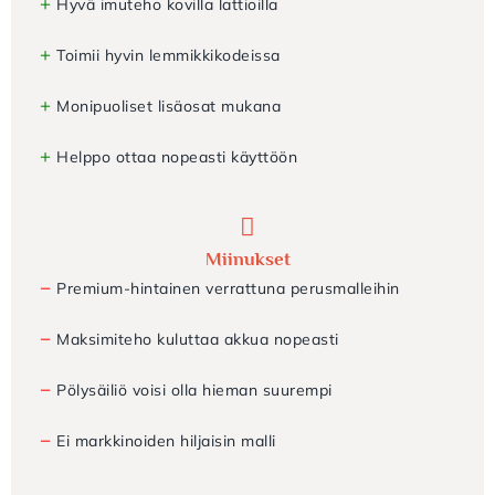
+
Hyvä imuteho kovilla lattioilla
+
Toimii hyvin lemmikkikodeissa
+
Monipuoliset lisäosat mukana
+
Helppo ottaa nopeasti käyttöön
Miinukset
−
Premium-hintainen verrattuna perusmalleihin
−
Maksimiteho kuluttaa akkua nopeasti
−
Pölysäiliö voisi olla hieman suurempi
−
Ei markkinoiden hiljaisin malli