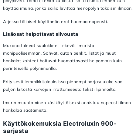
pölypilveä. Tämä ei ehkä kuulosta isolta asialta ennen kuin
käyttää imuria, jonka säiliö levittää hienopölyn takaisin ilmaan.
Arjessa tällaiset käytännön erot huomaa nopeasti.
Lisäosat helpottavat siivousta
Mukana tulevat suulakkeet tekevät imurista
monipuolisemman. Sohvat, auton penkit, listat ja muut
hankalat kohteet hoituvat huomattavasti helpommin kuin
perinteisellä pölynimurilla.
Erityisesti lemmikkitalouksissa pienempi harjasuulake saa
paljon kiitosta karvojen irrottamisesta tekstiilipinnoilta.
Imurin muuntaminen käsikäyttöiseksi onnistuu nopeasti ilman
hankalaa säätämistä.
Käyttökokemuksia Electroluxin 900-
sarjasta