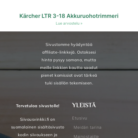
Kärcher LTR 3-18 Akkuruohotrimmeri
Lue arvostelu »
Sivustomme hyödyntää
affiliate-linkkejä. Ostoksesi
hinta pysyy samana, mutta
meille linkkien kautta saadut
pienet komissiot ovat tärkeä
tuki sisällön tekemiseen.
YLEISTÄ
Tervetuloa sivustolle!
Etusivu
Siivousvinkki.fi on
suomalainen sisältösivusto
Meidän tarina
kodin siivoukseen ja
Mainostajille