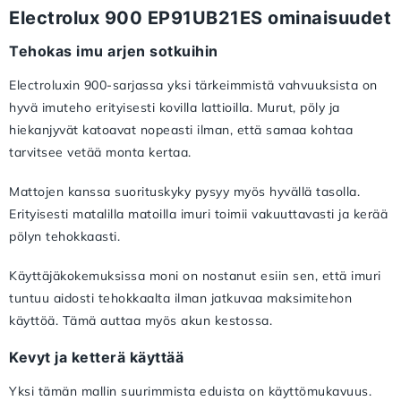
Electrolux 900 EP91UB21ES ominaisuudet
Tehokas imu arjen sotkuihin
Electroluxin 900-sarjassa yksi tärkeimmistä vahvuuksista on
hyvä imuteho erityisesti kovilla lattioilla. Murut, pöly ja
hiekanjyvät katoavat nopeasti ilman, että samaa kohtaa
tarvitsee vetää monta kertaa.
Mattojen kanssa suorituskyky pysyy myös hyvällä tasolla.
Erityisesti matalilla matoilla imuri toimii vakuuttavasti ja kerää
pölyn tehokkaasti.
Käyttäjäkokemuksissa moni on nostanut esiin sen, että imuri
tuntuu aidosti tehokkaalta ilman jatkuvaa maksimitehon
käyttöä. Tämä auttaa myös akun kestossa.
Kevyt ja ketterä käyttää
Yksi tämän mallin suurimmista eduista on käyttömukavuus.