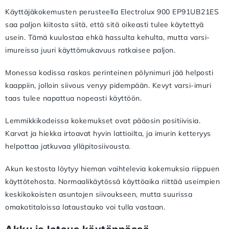
Käyttäjäkokemusten perusteella Electrolux 900 EP91UB21ES
saa paljon kiitosta siitä, että sitä oikeasti tulee käytettyä
usein. Tämä kuulostaa ehkä hassulta kehulta, mutta varsi-
imureissa juuri käyttömukavuus ratkaisee paljon.
Monessa kodissa raskas perinteinen pölynimuri jää helposti
kaappiin, jolloin siivous venyy pidempään. Kevyt varsi-imuri
taas tulee napattua nopeasti käyttöön.
Lemmikkikodeissa kokemukset ovat pääosin positiivisia.
Karvat ja hiekka irtoavat hyvin lattioilta, ja imurin ketteryys
helpottaa jatkuvaa ylläpitosiivousta.
Akun kestosta löytyy hieman vaihtelevia kokemuksia riippuen
käyttötehosta. Normaalikäytössä käyttöaika riittää useimpien
keskikokoisten asuntojen siivoukseen, mutta suurissa
omakotitaloissa lataustauko voi tulla vastaan.