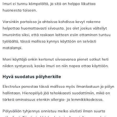
Imuri ei tunnu kömpelöltä, ja sitä on helppo liikuttaa
huoneesta toiseen.
Varsinkin portaissa ja ahtaissa kohdissa kevyt rakenne
helpottaa huomattavasti siivousta. Jos olet joskus vältellyt
imurointia siksi, että raskaan laitteen esiin ottaminen tuntuu
työläältä, tässä mallissa kynnys käyttöön on selvästi
matalampi.
Moni käyttäjä onkin kertonut siivoavansa pienet sotkut heti
niiden syntyessä, koska imuri on niin nopea ottaa käyttöön.
Hyvä suodatus pölyherkille
Electrolux panostaa tässä mallissa myös ilmanlaatuun ja pölyn
hallintaan. Hienopölyä jää tehokkaasti suodattimiin, mikä on
tärkeä ominaisuus etenkin allergia- ja lemmikkikodeissa.
Pölysäiliön tyhjennys onnistuu melko siististi ilman suurta