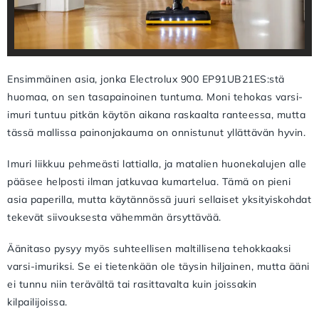
Ensimmäinen asia, jonka Electrolux 900 EP91UB21ES:stä
huomaa, on sen tasapainoinen tuntuma. Moni tehokas varsi-
imuri tuntuu pitkän käytön aikana raskaalta ranteessa, mutta
tässä mallissa painonjakauma on onnistunut yllättävän hyvin.
Imuri liikkuu pehmeästi lattialla, ja matalien huonekalujen alle
pääsee helposti ilman jatkuvaa kumartelua. Tämä on pieni
asia paperilla, mutta käytännössä juuri sellaiset yksityiskohdat
tekevät siivouksesta vähemmän ärsyttävää.
Äänitaso pysyy myös suhteellisen maltillisena tehokkaaksi
varsi-imuriksi. Se ei tietenkään ole täysin hiljainen, mutta ääni
ei tunnu niin terävältä tai rasittavalta kuin joissakin
kilpailijoissa.