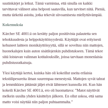
suutinkärjet ja letkut. Tämä varmistaa, että sinulla on kaikki
tarvittavat välineet aina helposti saatavilla, kun tarvitset niitä. Pieniä,
mutta tärkeitä asioita, jotka tekevät siivoamisesta miellyttävämpää.
Kokemuksia
Kärcher SE 4001:ä on kerätty paljon positiivista palautetta sen
tehokkuudesta ja helppokäyttöisyydestä. Käyttäjät ovat erityisesti
kehuneet laitteen monikäyttöisyyttä, sillä se soveltuu niin mattojen,
huonekalujen kuin auton sisätilojenkin puhdistukseen. Tämä tekee
siitä loistavan valinnan kotitalouksille, joissa tarvitaan monenlaisia
puhdistusratkaisuja.
Yksi käyttäjä kertoi, kuinka hän oli kokeillut useita erilaisia
tekstiilipesureita ilman suurempaa menestystä. Mattojen syvät tahrat
ja lemmikkien jättämät jäljet eivät lähteneet kunnolla irti. Kun hän
kokeili Kärcher SE 4001:ä, ero oli huomattava: ”Matot näyttivät
melkein uusilta yhden käsittelyn jälkeen. En ollut uskoa, että sama
matto voisi näyttää niin paljon puhtaammalta.”