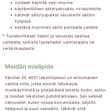
voidaan käyttää vesi-imurina
käytännöllinen säilytyskoukku virtajohdolle
kätevät säilytyspaikat varusteille säiliön
kyljessä
kestävä muovinen säiliö puhtaalle vedelle
* Tuotekohtaiset tiedot ja varustelu saattaa
vaihdella, tarkista tuotetiedot valmistajalta tai
verkkokaupasta
Meidän mielipide
Kärcher SE 4001 tekstiilipesuri on erinomainen
valinta niille, jotka etsivät tehokasta,
monikäyttöistä ja pitkäikäistä laitetta kodin, auton
ja muiden tekstiilien puhdistamiseen. Sen selkeät
vahvuudet, kuten nopea kuivumisaika, käytön
helppous ja suuri vesisäiliö, tekevät siitä