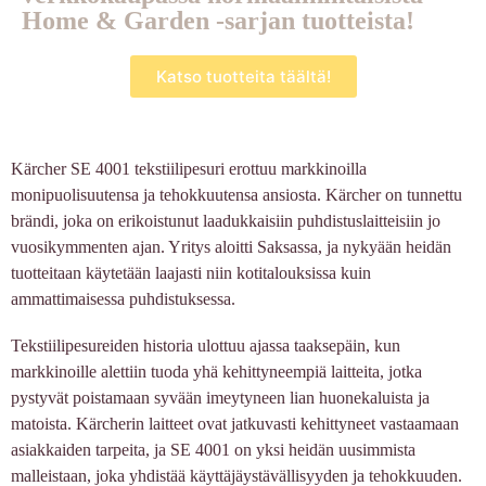
Home & Garden -sarjan tuotteista!
Katso tuotteita täältä!
Kärcher SE 4001 tekstiilipesuri erottuu markkinoilla
monipuolisuutensa ja tehokkuutensa ansiosta. Kärcher on tunnettu
brändi, joka on erikoistunut laadukkaisiin puhdistuslaitteisiin jo
vuosikymmenten ajan. Yritys aloitti Saksassa, ja nykyään heidän
tuotteitaan käytetään laajasti niin kotitalouksissa kuin
ammattimaisessa puhdistuksessa.
Tekstiilipesureiden historia ulottuu ajassa taaksepäin, kun
markkinoille alettiin tuoda yhä kehittyneempiä laitteita, jotka
pystyvät poistamaan syvään imeytyneen lian huonekaluista ja
matoista. Kärcherin laitteet ovat jatkuvasti kehittyneet vastaamaan
asiakkaiden tarpeita, ja SE 4001 on yksi heidän uusimmista
malleistaan, joka yhdistää käyttäjäystävällisyyden ja tehokkuuden.