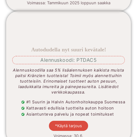
Voimassa: Tammikuun 2025 loppuun saakka
Autodudella nyt suuri kevätale!
Alennuskoodi: PTDAC5
Alennuskoodilla saa 5% lisäalennuksen kaikista muista
paitsi Kränzlen tuotteista! Toimii myös alennettuihin
tuotteisiin. Erinomaiset tuotteet auton pesuun,
laadukkaita imureita ja painepesureita. Lisätiedot
verkkokaupassa.
#1 Suurin ja Halvin Autonhoitokauppa Suomessa
Kattavasti edullisia tuotteita auton hoitoon
Asiantunteva palvelu ja nopeat toimitukset
*Käytä tarjous
Voimassa: 30.6.