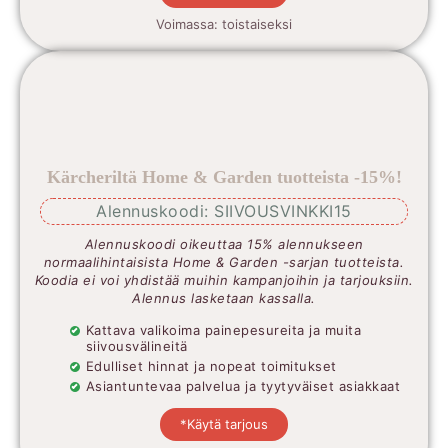
Voimassa: toistaiseksi
Kärcheriltä Home & Garden tuotteista -15%!
Alennuskoodi: SIIVOUSVINKKI15
Alennuskoodi oikeuttaa 15% alennukseen
normaalihintaisista Home & Garden -sarjan tuotteista.
Koodia ei voi yhdistää muihin kampanjoihin ja tarjouksiin.
Alennus lasketaan kassalla.
Kattava valikoima painepesureita ja muita
siivousvälineitä
Edulliset hinnat ja nopeat toimitukset
Asiantuntevaa palvelua ja tyytyväiset asiakkaat
*Käytä tarjous