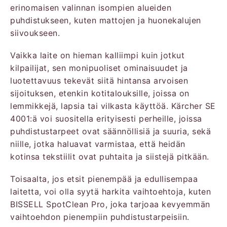
erinomaisen valinnan isompien alueiden
puhdistukseen, kuten mattojen ja huonekalujen
siivoukseen.
Vaikka laite on hieman kalliimpi kuin jotkut
kilpailijat, sen monipuoliset ominaisuudet ja
luotettavuus tekevät siitä hintansa arvoisen
sijoituksen, etenkin kotitalouksille, joissa on
lemmikkejä, lapsia tai vilkasta käyttöä. Kärcher SE
4001:ä voi suositella erityisesti perheille, joissa
puhdistustarpeet ovat säännöllisiä ja suuria, sekä
niille, jotka haluavat varmistaa, että heidän
kotinsa tekstiilit ovat puhtaita ja siistejä pitkään.
Toisaalta, jos etsit pienempää ja edullisempaa
laitetta, voi olla syytä harkita vaihtoehtoja, kuten
BISSELL SpotClean Pro, joka tarjoaa kevyemmän
vaihtoehdon pienempiin puhdistustarpeisiin.