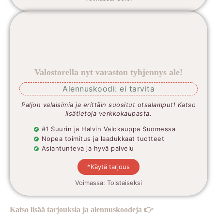
Valostorella nyt varaston tyhjennys ale!
Alennuskoodi: ei tarvita
Paljon valaisimia ja erittäin suositut otsalamput! Katso
lisätietoja verkkokaupasta.
#1 Suurin ja Halvin Valokauppa Suomessa
Nopea toimitus ja laadukkaat tuotteet
Asiantunteva ja hyvä palvelu
*Käytä tarjous
Voimassa: Toistaiseksi
Katso lisää tarjouksia ja alennuskoodeja 👉