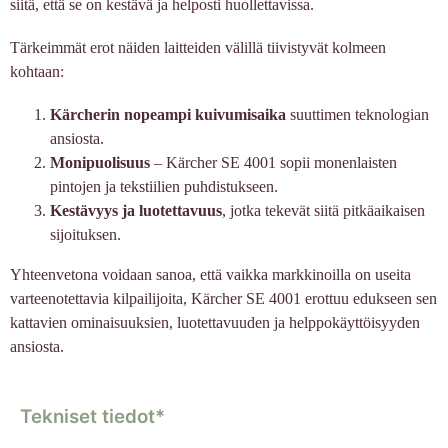
siitä, että se on kestävä ja helposti huollettavissa.
Tärkeimmät erot näiden laitteiden välillä tiivistyvät kolmeen
kohtaan:
Kärcherin nopeampi kuivumisaika
suuttimen teknologian
ansiosta.
Monipuolisuus
– Kärcher SE 4001 sopii monenlaisten
pintojen ja tekstiilien puhdistukseen.
Kestävyys ja luotettavuus
, jotka tekevät siitä pitkäaikaisen
sijoituksen.
Yhteenvetona voidaan sanoa, että vaikka markkinoilla on useita
varteenotettavia kilpailijoita, Kärcher SE 4001 erottuu edukseen sen
kattavien ominaisuuksien, luotettavuuden ja helppokäyttöisyyden
ansiosta.
Tekniset tiedot*