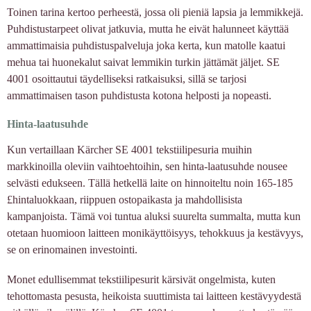
Toinen tarina kertoo perheestä, jossa oli pieniä lapsia ja lemmikkejä.
Puhdistustarpeet olivat jatkuvia, mutta he eivät halunneet käyttää
ammattimaisia puhdistuspalveluja joka kerta, kun matolle kaatui
mehua tai huonekalut saivat lemmikin turkin jättämät jäljet. SE
4001 osoittautui täydelliseksi ratkaisuksi, sillä se tarjosi
ammattimaisen tason puhdistusta kotona helposti ja nopeasti.
Hinta-laatusuhde
Kun vertaillaan Kärcher SE 4001 tekstiilipesuria muihin
markkinoilla oleviin vaihtoehtoihin, sen hinta-laatusuhde nousee
selvästi edukseen. Tällä hetkellä laite on hinnoiteltu noin 165-185
£hintaluokkaan, riippuen ostopaikasta ja mahdollisista
kampanjoista. Tämä voi tuntua aluksi suurelta summalta, mutta kun
otetaan huomioon laitteen monikäyttöisyys, tehokkuus ja kestävyys,
se on erinomainen investointi.
Monet edullisemmat tekstiilipesurit kärsivät ongelmista, kuten
tehottomasta pesusta, heikoista suuttimista tai laitteen kestävyydestä