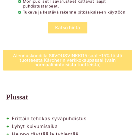
Monipuoliset lisävarusteet kattavat laajat
puhdistustarpeet.
Tukeva ja kestävä rakenne pitkäaikaiseen käyttöön.
Katso hinta
Alennuskoodilla SIIVOUSVINKKI15 saat -15% tästä
tuotteesta Kärcherin verkkokaupassa! (vain
normaalihintaisista tuotteista)
Plussat
+
Erittäin tehokas syväpuhdistus
+
Lyhyt kuivumisaika
+
Helppo täyttää ja tyhjentää