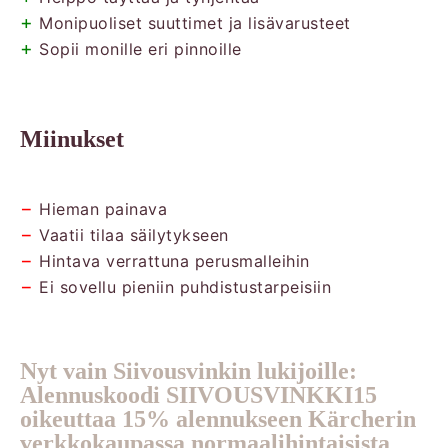
+
Monipuoliset suuttimet ja lisävarusteet
+
Sopii monille eri pinnoille
Miinukset
−
Hieman painava
−
Vaatii tilaa säilytykseen
−
Hintava verrattuna perusmalleihin
−
Ei sovellu pieniin puhdistustarpeisiin
Nyt vain Siivousvinkin lukijoille:
Alennuskoodi SIIVOUSVINKKI15
oikeuttaa 15% alennukseen Kärcherin
verkkokaupassa normaalihintaisista