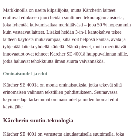
Markkinoilla on useita kilpailijoita, mutta Kärcherin laitteet
erottuvat edukseen juuri heidän suuttimen teknologian ansiosta,
joka lyhentää kuivumisaikaa merkittävästi – jopa 50 % nopeammin
kuin vastaavat laitteet. Lisäksi heidän 3-in-1 kantokahva tekee
laitteen käytöstä mukavampaa, sillä voit helposti kantaa, avata ja
tyhjentää laitetta yhdellä kädellä. Nämä pienet, mutta merkittävät
innovaatiot ovat tehneet Kärcher SE 4001ä huippuvalinnan niille,
jotka haluavat tehokkuutta ilman suurta vaivannäköä.
Ominaisuudet ja edut
Kärcher SE 4001ä on monia ominaisuuksia, jotka tekevät siitä
erinomaisen valinnan tekstiilien puhdistukseen. Seuraavassa
käymme läpi tärkeimmät ominaisuudet ja niiden tuomat edut
käyttäjälle.
Kärcherin suutin-teknologia
Kärcher SE 4001 on varustettu ainutlaatuisella suuttimella, joka