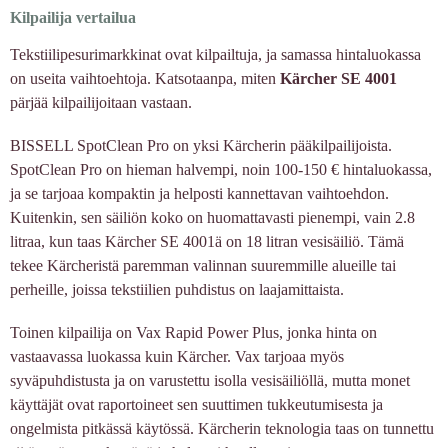
Kilpailija vertailua
Tekstiilipesurimarkkinat ovat kilpailtuja, ja samassa hintaluokassa
on useita vaihtoehtoja. Katsotaanpa, miten
Kärcher SE 4001
pärjää kilpailijoitaan vastaan.
BISSELL SpotClean Pro on yksi Kärcherin pääkilpailijoista.
SpotClean Pro on hieman halvempi, noin 100-150 € hintaluokassa,
ja se tarjoaa kompaktin ja helposti kannettavan vaihtoehdon.
Kuitenkin, sen säiliön koko on huomattavasti pienempi, vain 2.8
litraa, kun taas Kärcher SE 4001ä on 18 litran vesisäiliö. Tämä
tekee Kärcheristä paremman valinnan suuremmille alueille tai
perheille, joissa tekstiilien puhdistus on laajamittaista.
Toinen kilpailija on Vax Rapid Power Plus, jonka hinta on
vastaavassa luokassa kuin Kärcher. Vax tarjoaa myös
syväpuhdistusta ja on varustettu isolla vesisäiliöllä, mutta monet
käyttäjät ovat raportoineet sen suuttimen tukkeutumisesta ja
ongelmista pitkässä käytössä. Kärcherin teknologia taas on tunnettu