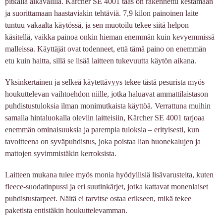
pitkällä aikavälillä. Kärcher SE 4001 taas on rakennettu kestämään
ja suorittamaan haastaviakin tehtäviä. 7,9 kilon painoinen laite
tuntuu vakaalta käytössä, ja sen muotoilu tekee siitä helpon
käsitellä, vaikka painoa onkin hieman enemmän kuin kevyemmissä
malleissa. Käyttäjät ovat todenneet, että tämä paino on enemmän
etu kuin haitta, sillä se lisää laitteen tukevuutta käytön aikana.
Yksinkertainen ja selkeä käytettävyys tekee tästä pesurista myös
houkuttelevan vaihtoehdon niille, jotka haluavat ammattilaistason
puhdistustuloksia ilman monimutkaista käyttöä. Verrattuna muihin
samalla hintaluokalla oleviin laitteisiin, Kärcher SE 4001 tarjoaa
enemmän ominaisuuksia ja parempia tuloksia – erityisesti, kun
tavoitteena on syväpuhdistus, joka poistaa lian huonekalujen ja
mattojen syvimmistäkin kerroksista.
Laitteen mukana tulee myös monia hyödyllisiä lisävarusteita, kuten
fleece-suodatinpussi ja eri suutinkärjet, jotka kattavat monenlaiset
puhdistustarpeet. Näitä ei tarvitse ostaa erikseen, mikä tekee
paketista entistäkin houkuttelevamman.