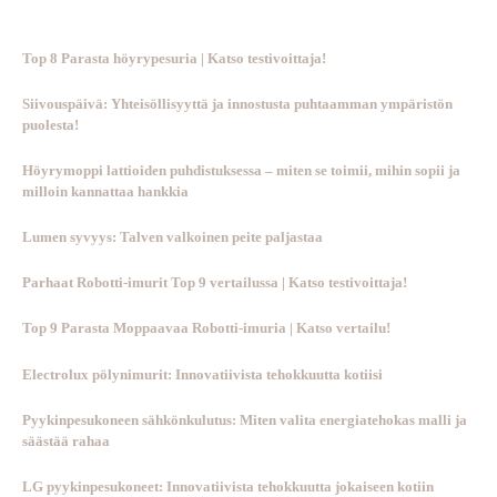
Top 8 Parasta höyrypesuria | Katso testivoittaja!
Siivouspäivä: Yhteisöllisyyttä ja innostusta puhtaamman ympäristön
puolesta!
Höyrymoppi lattioiden puhdistuksessa – miten se toimii, mihin sopii ja
milloin kannattaa hankkia
Lumen syvyys: Talven valkoinen peite paljastaa
Parhaat Robotti-imurit Top 9 vertailussa | Katso testivoittaja!
Top 9 Parasta Moppaavaa Robotti-imuria | Katso vertailu!
Electrolux pölynimurit: Innovatiivista tehokkuutta kotiisi
Pyykinpesukoneen sähkönkulutus: Miten valita energiatehokas malli ja
säästää rahaa
LG pyykinpesukoneet: Innovatiivista tehokkuutta jokaiseen kotiin