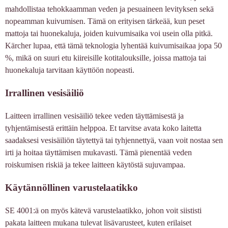
mahdollistaa tehokkaamman veden ja pesuaineen levityksen sekä
nopeamman kuivumisen. Tämä on erityisen tärkeää, kun peset
mattoja tai huonekaluja, joiden kuivumisaika voi usein olla pitkä.
Kärcher lupaa, että tämä teknologia lyhentää kuivumisaikaa jopa 50
%, mikä on suuri etu kiireisille kotitalouksille, joissa mattoja tai
huonekaluja tarvitaan käyttöön nopeasti.
Irrallinen vesisäiliö
Laitteen irrallinen vesisäiliö tekee veden täyttämisestä ja
tyhjentämisestä erittäin helppoa. Et tarvitse avata koko laitetta
saadaksesi vesisäiliön täytettyä tai tyhjennettyä, vaan voit nostaa sen
irti ja hoitaa täyttämisen mukavasti. Tämä pienentää veden
roiskumisen riskiä ja tekee laitteen käytöstä sujuvampaa.
Käytännöllinen varustelaatikko
SE 4001:ä on myös kätevä varustelaatikko, johon voit siististi
pakata laitteen mukana tulevat lisävarusteet, kuten erilaiset