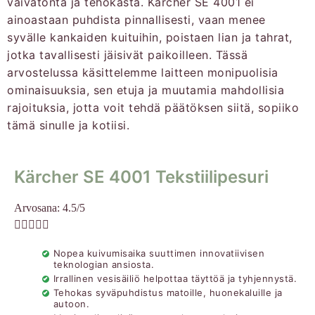
vaivatonta ja tehokasta. Kärcher SE 4001 ei
ainoastaan puhdista pinnallisesti, vaan menee
syvälle kankaiden kuituihin, poistaen lian ja tahrat,
jotka tavallisesti jäisivät paikoilleen. Tässä
arvostelussa käsittelemme laitteen monipuolisia
ominaisuuksia, sen etuja ja muutamia mahdollisia
rajoituksia, jotta voit tehdä päätöksen siitä, sopiiko
tämä sinulle ja kotiisi.
Kärcher SE 4001 Tekstiilipesuri
Arvosana: 4.5/5





Nopea kuivumisaika suuttimen innovatiivisen
teknologian ansiosta.
Irrallinen vesisäiliö helpottaa täyttöä ja tyhjennystä.
Tehokas syväpuhdistus matoille, huonekaluille ja
autoon.