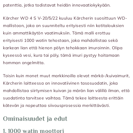
patenttia, jotka todistavat heidän innovaatiokykyään.
Kärcher WD 4 S V-20/5/22 kuuluu Kärcherin suosittuun WD-
mallistoon, joka on suunniteltu erityisesti niin kotitalouksien
kuin ammattikäytön vaatimuksiin. Tämä malli erottuu
erityisesti 1000 watin tehostaan, joka mahdollistaa sekä
karkean lian että hienon pölyn tehokkaan imuroinnin. Olipa
kyseessä vesi, kura tai pöly, tämä imuri pystyy hoitamaan
homman ongelmitta.
Toisin kuin monet muut markkinoilla olevat märkä-/kuivaimurit,
Kärcherin laitteessa on innovatiivinen tasosuodatin, joka
mahdollistaa siirtymisen kuivan ja märän lian välillä ilman, että
suodatinta tarvitsee vaihtaa. Tämä tekee laitteesta erittäin
kätevän ja nopeuttaa siivousprosessia merkittävästi.
Ominaisuudet ja edut
1.
1000 watin moottori