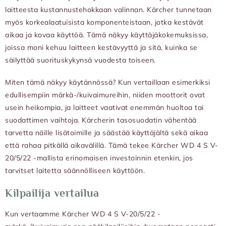
laitteesta kustannustehokkaan valinnan. Kärcher tunnetaan
myös korkealaatuisista komponenteistaan, jotka kestävät
aikaa ja kovaa käyttöä. Tämä näkyy käyttäjäkokemuksissa,
joissa moni kehuu laitteen kestävyyttä ja sitä, kuinka se
säilyttää suorituskykynsä vuodesta toiseen.
Miten tämä näkyy käytännössä? Kun vertaillaan esimerkiksi
edullisempiin märkä-/kuivaimureihin, niiden moottorit ovat
usein heikompia, ja laitteet vaativat enemmän huoltoa tai
suodattimen vaihtoja. Kärcherin tasosuodatin vähentää
tarvetta näille lisätoimille ja säästää käyttäjältä sekä aikaa
että rahaa pitkällä aikavälillä. Tämä tekee Kärcher WD 4 S V-
20/5/22 -mallista erinomaisen investoinnin etenkin, jos
tarvitset laitetta säännölliseen käyttöön.
Kilpailija vertailua
Kun vertaamme Kärcher WD 4 S V-20/5/22 -