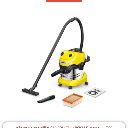
Alennuskoodilla SIIVOUSVINKKI15 saat -15%