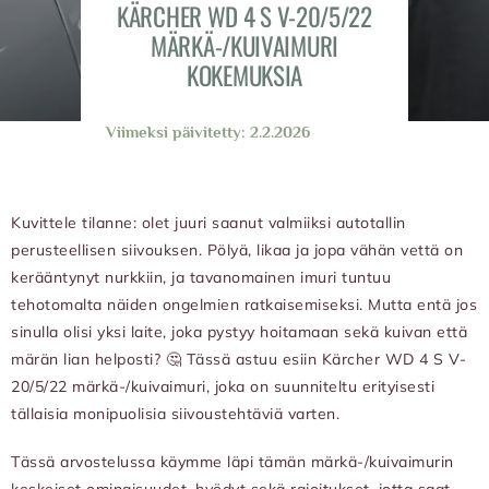
KÄRCHER WD 4 S V-20/5/22
MÄRKÄ-/KUIVAIMURI
KOKEMUKSIA
Viimeksi päivitetty: 2.2.2026
Kuvittele tilanne: olet juuri saanut valmiiksi autotallin
perusteellisen siivouksen. Pölyä, likaa ja jopa vähän vettä on
kerääntynyt nurkkiin, ja tavanomainen imuri tuntuu
tehotomalta näiden ongelmien ratkaisemiseksi. Mutta entä jos
sinulla olisi yksi laite, joka pystyy hoitamaan sekä kuivan että
märän lian helposti? 🤔 Tässä astuu esiin Kärcher WD 4 S V-
20/5/22 märkä-/kuivaimuri, joka on suunniteltu erityisesti
tällaisia monipuolisia siivoustehtäviä varten.
Tässä arvostelussa käymme läpi tämän märkä-/kuivaimurin
keskeiset ominaisuudet, hyödyt sekä rajoitukset, jotta saat