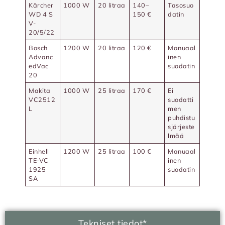
Kärcher
1000 W
20 litraa
140–
Tasosuo
WD 4 S
150 €
datin
V-
20/5/22
Bosch
1200 W
20 litraa
120 €
Manuaal
Advanc
inen
edVac
suodatin
20
Makita
1000 W
25 litraa
170 €
Ei
VC2512
suodatti
L
men
puhdistu
sjärjeste
lmää
Einhell
1200 W
25 litraa
100 €
Manuaal
TE-VC
inen
1925
suodatin
SA
Tekniset tiedot*