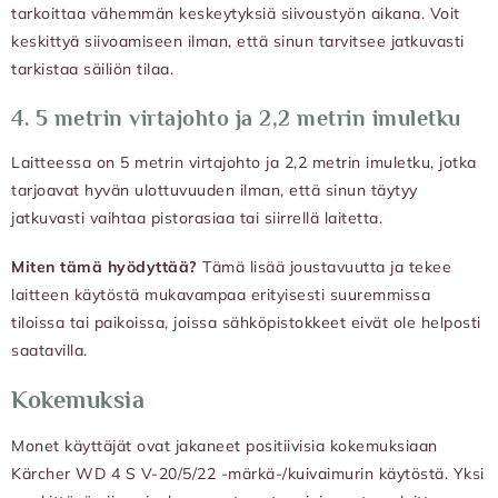
tarkoittaa vähemmän keskeytyksiä siivoustyön aikana. Voit
keskittyä siivoamiseen ilman, että sinun tarvitsee jatkuvasti
tarkistaa säiliön tilaa.
4.
5 metrin virtajohto ja 2,2 metrin imuletku
Laitteessa on 5 metrin virtajohto ja 2,2 metrin imuletku, jotka
tarjoavat hyvän ulottuvuuden ilman, että sinun täytyy
jatkuvasti vaihtaa pistorasiaa tai siirrellä laitetta.
Miten tämä hyödyttää?
Tämä lisää joustavuutta ja tekee
laitteen käytöstä mukavampaa erityisesti suuremmissa
tiloissa tai paikoissa, joissa sähköpistokkeet eivät ole helposti
saatavilla.
Kokemuksia
Monet käyttäjät ovat jakaneet positiivisia kokemuksiaan
Kärcher WD 4 S V-20/5/22 -märkä-/kuivaimurin käytöstä. Yksi