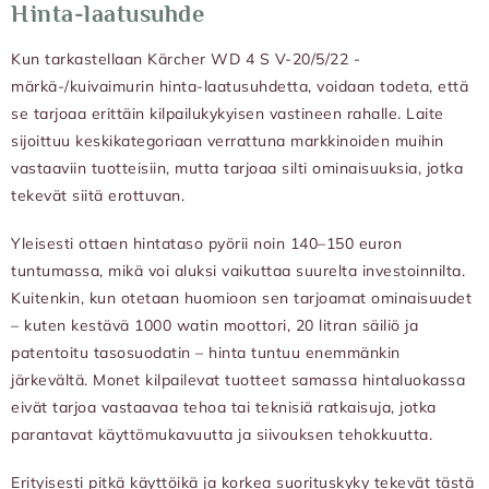
Hinta-laatusuhde
Kun tarkastellaan Kärcher WD 4 S V-20/5/22 -
märkä-/kuivaimurin hinta-laatusuhdetta, voidaan todeta, että
se tarjoaa erittäin kilpailukykyisen vastineen rahalle. Laite
sijoittuu keskikategoriaan verrattuna markkinoiden muihin
vastaaviin tuotteisiin, mutta tarjoaa silti ominaisuuksia, jotka
tekevät siitä erottuvan.
Yleisesti ottaen hintataso pyörii noin 140–150 euron
tuntumassa, mikä voi aluksi vaikuttaa suurelta investoinnilta.
Kuitenkin, kun otetaan huomioon sen tarjoamat ominaisuudet
– kuten kestävä 1000 watin moottori, 20 litran säiliö ja
patentoitu tasosuodatin – hinta tuntuu enemmänkin
järkevältä. Monet kilpailevat tuotteet samassa hintaluokassa
eivät tarjoa vastaavaa tehoa tai teknisiä ratkaisuja, jotka
parantavat käyttömukavuutta ja siivouksen tehokkuutta.
Erityisesti pitkä käyttöikä ja korkea suorituskyky tekevät tästä