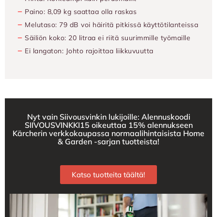
−
Paino: 8,09 kg saattaa olla raskas
−
Melutaso: 79 dB voi häiritä pitkissä käyttötilanteissa
−
Säiliön koko: 20 litraa ei riitä suurimmille työmaille
−
Ei langaton: Johto rajoittaa liikkuvuutta
Nyt vain Siivousvinkin lukijoille: Alennuskoodi
SIIVOUSVINKKI15 oikeuttaa 15% alennukseen
Kärcherin verkkokaupassa normaalihintaisista Home
& Garden -sarjan tuotteista!
Katso tuotteita täältä!