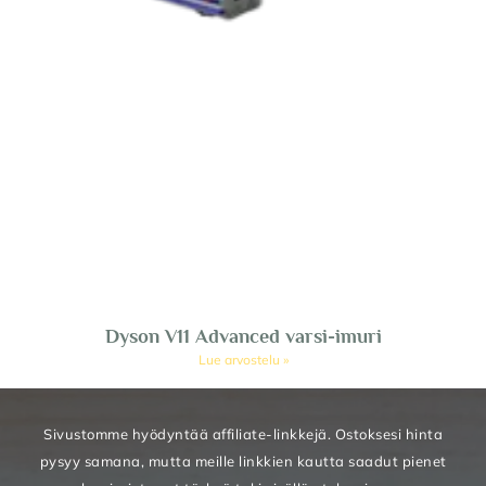
Dyson V11 Advanced varsi-imuri
Lue arvostelu »
Sivustomme hyödyntää affiliate-linkkejä. Ostoksesi hinta
pysyy samana, mutta meille linkkien kautta saadut pienet