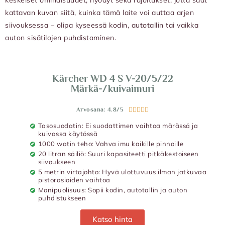
kattavan kuvan siitä, kuinka tämä laite voi auttaa arjen
siivouksessa – olipa kyseessä kodin, autotallin tai vaikka
auton sisätilojen puhdistaminen.
Kärcher WD 4 S V-20/5/22
Märkä-/kuivaimuri
Arvosana: 4.8/5





Tasosuodatin: Ei suodattimen vaihtoa märässä ja
kuivassa käytössä
1000 watin teho: Vahva imu kaikille pinnoille
20 litran säiliö: Suuri kapasiteetti pitkäkestoiseen
siivoukseen
5 metrin virtajohto: Hyvä ulottuvuus ilman jatkuvaa
pistorasioiden vaihtoa
Monipuolisuus: Sopii kodin, autotallin ja auton
puhdistukseen
Katso hinta