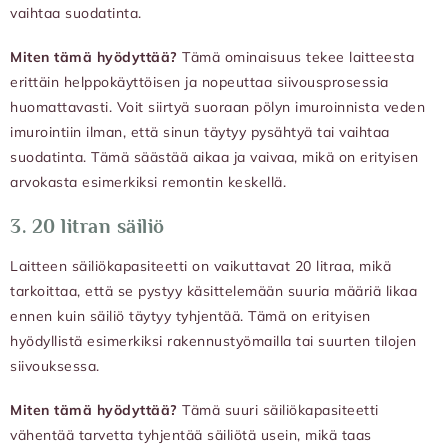
vaihtaa suodatinta.
Miten tämä hyödyttää?
Tämä ominaisuus tekee laitteesta
erittäin helppokäyttöisen ja nopeuttaa siivousprosessia
huomattavasti. Voit siirtyä suoraan pölyn imuroinnista veden
imurointiin ilman, että sinun täytyy pysähtyä tai vaihtaa
suodatinta. Tämä säästää aikaa ja vaivaa, mikä on erityisen
arvokasta esimerkiksi remontin keskellä.
3.
20 litran säiliö
Laitteen säiliökapasiteetti on vaikuttavat 20 litraa, mikä
tarkoittaa, että se pystyy käsittelemään suuria määriä likaa
ennen kuin säiliö täytyy tyhjentää. Tämä on erityisen
hyödyllistä esimerkiksi rakennustyömailla tai suurten tilojen
siivouksessa.
Miten tämä hyödyttää?
Tämä suuri säiliökapasiteetti
vähentää tarvetta tyhjentää säiliötä usein, mikä taas