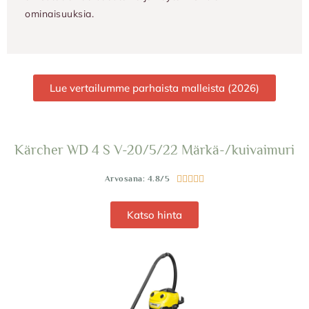
ominaisuuksia.
Lue vertailumme parhaista malleista (2026)
Kärcher WD 4 S V-20/5/22 Märkä-/kuivaimuri
Arvosana: 4.8/5





Katso hinta