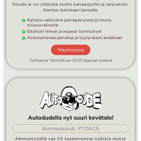
Koodia ei voi yhdistää muihin kampanjoihin ja tarjouksiin.
Alennus lasketaan kassalla.
Kattava valikoima painepesureita ja muita
siivousvälineitä
Edulliset hinnat ja nopeat toimitukset
Asiantuntevaa palvelua ja tyytyväiset asiakkaat
*Käytä tarjous
Voimassa: Tammikuun 2025 loppuun saakka
Autodudella nyt suuri kevätale!
Alennuskoodi: PTDAC5
Alennuskoodilla saa 5% lisäalennuksen kaikista muista