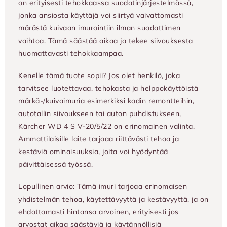
on erityisesti tehokkaassa suodatinjärjestelmässä,
jonka ansiosta käyttäjä voi siirtyä vaivattomasti
märästä kuivaan imurointiin ilman suodattimen
vaihtoa. Tämä säästää aikaa ja tekee siivouksesta
huomattavasti tehokkaampaa.
Kenelle tämä tuote sopii? Jos olet henkilö, joka
tarvitsee luotettavaa, tehokasta ja helppokäyttöistä
märkä-/kuivaimuria esimerkiksi kodin remontteihin,
autotallin siivoukseen tai auton puhdistukseen,
Kärcher WD 4 S V-20/5/22 on erinomainen valinta.
Ammattilaisille laite tarjoaa riittävästi tehoa ja
kestäviä ominaisuuksia, joita voi hyödyntää
päivittäisessä työssä.
Lopullinen arvio: Tämä imuri tarjoaa erinomaisen
yhdistelmän tehoa, käytettävyyttä ja kestävyyttä, ja on
ehdottomasti hintansa arvoinen, erityisesti jos
arvostat aikaa säästäviä ja käytännöllisiä