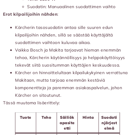
Suodatin: Manuaalinen suodattimen vaihto
Erot kilpailijoihin nähden
:
Kärcherin tasosuodatin antaa sille suuren edun
kilpailijoihin nähden, sillä se säästää käyttäjältä
suodattimen vaihtoon kuluvaa aikaa.
Vaikka Bosch ja Makita tarjoavat hieman enemmän
tehoa, Kärcherin käytännöllisyys ja helppokäyttöisyys
tekevät siitä suositumman käyttäjien keskuudessa.
Kärcher on hinnoittelultaan kilpailukykyinen verrattuna
Makitaan, mutta tarjoaa enemmän kestäviä
komponentteja ja paremman asiakaspalvelun, johon
Kärcher on sitoutunut.
Tässä muutama lisäerittely:
Tuote
Teho
Säiliök
Hinta
Suodati
apasite
njärjest
etti
elmä