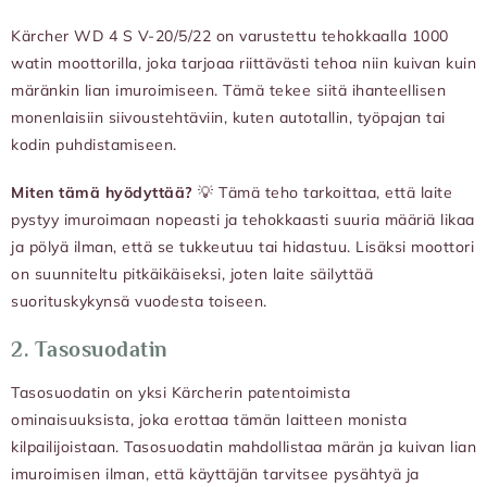
Kärcher WD 4 S V-20/5/22 on varustettu tehokkaalla 1000
watin moottorilla, joka tarjoaa riittävästi tehoa niin kuivan kuin
märänkin lian imuroimiseen. Tämä tekee siitä ihanteellisen
monenlaisiin siivoustehtäviin, kuten autotallin, työpajan tai
kodin puhdistamiseen.
Miten tämä hyödyttää?
💡 Tämä teho tarkoittaa, että laite
pystyy imuroimaan nopeasti ja tehokkaasti suuria määriä likaa
ja pölyä ilman, että se tukkeutuu tai hidastuu. Lisäksi moottori
on suunniteltu pitkäikäiseksi, joten laite säilyttää
suorituskykynsä vuodesta toiseen.
2.
Tasosuodatin
Tasosuodatin on yksi Kärcherin patentoimista
ominaisuuksista, joka erottaa tämän laitteen monista
kilpailijoistaan. Tasosuodatin mahdollistaa märän ja kuivan lian
imuroimisen ilman, että käyttäjän tarvitsee pysähtyä ja