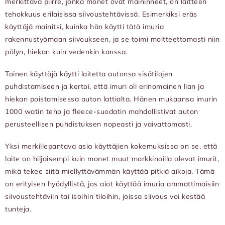
merkittävä piirre, jonka monet ovat maininneet, on laitteen
tehokkuus erilaisissa siivoustehtävissä. Esimerkiksi eräs
käyttäjä mainitsi, kuinka hän käytti tätä imuria
rakennustyömaan siivoukseen, ja se toimi moitteettomasti niin
pölyn, hiekan kuin vedenkin kanssa.
Toinen käyttäjä käytti laitetta autonsa sisätilojen
puhdistamiseen ja kertoi, että imuri oli erinomainen lian ja
hiekan poistamisessa auton lattialta. Hänen mukaansa imurin
1000 watin teho ja fleece-suodatin mahdollistivat auton
perusteellisen puhdistuksen nopeasti ja vaivattomasti.
Yksi merkillepantava asia käyttäjien kokemuksissa on se, että
laite on hiljaisempi kuin monet muut markkinoilla olevat imurit,
mikä tekee siitä miellyttävämmän käyttää pitkiä aikoja. Tämä
on erityisen hyödyllistä, jos aiot käyttää imuria ammattimaisiin
siivoustehtäviin tai isoihin tiloihin, joissa siivous voi kestää
tunteja.