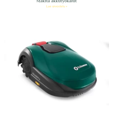
Makita akkutyökalut
Lue arvostelu »