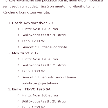
märkä-/kuivaimuria sen pääkilpailijoihin, huomataan nopeasti
sen useat vahvuudet. Tässä on muutamia kilpailijoita, joihin
Kärcheria kannattaa verrata:
Bosch AdvancedVac 20
Hinta: Noin 120 euroa
Säiliökapasiteetti: 20 litraa
Teho: 1200 W
Suodatin: Ei tasosuodatinta
Makita VC2512L
Hinta: Noin 170 euroa
Säiliökapasiteetti: 25 litraa
Teho: 1000 W
Suodatin: Ei erillistä suodattimen
puhdistusjärjestelmää
Einhell TE-VC 1925 SA
Hinta: Noin 100 euroa
Säiliökapasiteetti: 25 litraa
Teho: 1200 W