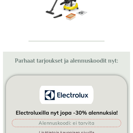
Parhaat tarjoukset ja alennuskoodit nyt:
Electroluxilla nyt jopa -30% alennuksia!
Alennuskoodi: ei tarvita
Lisätietoja kauppiaan sivuilla