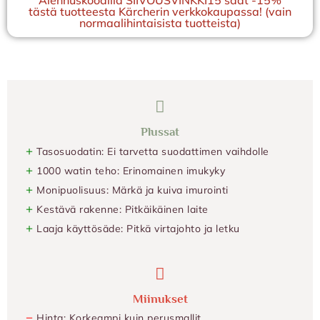
tästä tuotteesta Kärcherin verkkokaupassa! (vain
normaalihintaisista tuotteista)
Plussat
+
Tasosuodatin: Ei tarvetta suodattimen vaihdolle
+
1000 watin teho: Erinomainen imukyky
+
Monipuolisuus: Märkä ja kuiva imurointi
+
Kestävä rakenne: Pitkäikäinen laite
+
Laaja käyttösäde: Pitkä virtajohto ja letku
Miinukset
−
Hinta: Korkeampi kuin perusmallit