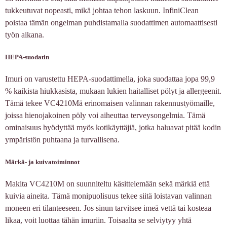
tukkeutuvat nopeasti, mikä johtaa tehon laskuun. InfiniClean
poistaa tämän ongelman puhdistamalla suodattimen automaattisesti
työn aikana.
HEPA-suodatin
Imuri on varustettu HEPA-suodattimella, joka suodattaa jopa 99,9
% kaikista hiukkasista, mukaan lukien haitalliset pölyt ja allergeenit.
Tämä tekee VC4210Mä erinomaisen valinnan rakennustyömaille,
joissa hienojakoinen pöly voi aiheuttaa terveysongelmia. Tämä
ominaisuus hyödyttää myös kotikäyttäjiä, jotka haluavat pitää kodin
ympäristön puhtaana ja turvallisena.
Märkä- ja kuivatoiminnot
Makita VC4210M on suunniteltu käsittelemään sekä märkiä että
kuivia aineita. Tämä monipuolisuus tekee siitä loistavan valinnan
moneen eri tilanteeseen. Jos sinun tarvitsee imeä vettä tai kosteaa
likaa, voit luottaa tähän imuriin. Toisaalta se selviytyy yhtä