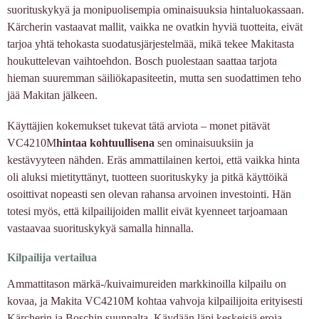
suorituskykyä ja monipuolisempia ominaisuuksia hintaluokassaan.
Kärcherin vastaavat mallit, vaikka ne ovatkin hyviä tuotteita, eivät
tarjoa yhtä tehokasta suodatusjärjestelmää, mikä tekee Makitasta
houkuttelevan vaihtoehdon. Bosch puolestaan saattaa tarjota
hieman suuremman säiliökapasiteetin, mutta sen suodattimen teho
jää Makitan jälkeen.
Käyttäjien kokemukset tukevat tätä arviota – monet pitävät
VC4210M
hintaa kohtuullisena
sen ominaisuuksiin ja
kestävyyteen nähden. Eräs ammattilainen kertoi, että vaikka hinta
oli aluksi mietityttänyt, tuotteen suorituskyky ja pitkä käyttöikä
osoittivat nopeasti sen olevan rahansa arvoinen investointi. Hän
totesi myös, että kilpailijoiden mallit eivät kyenneet tarjoamaan
vastaavaa suorituskykyä samalla hinnalla.
Kilpailija vertailua
Ammattitason märkä-/kuivaimureiden markkinoilla kilpailu on
kovaa, ja Makita VC4210M kohtaa vahvoja kilpailijoita erityisesti
Kärcherin ja Boschin suunnalta. Käydään läpi keskeisiä eroja