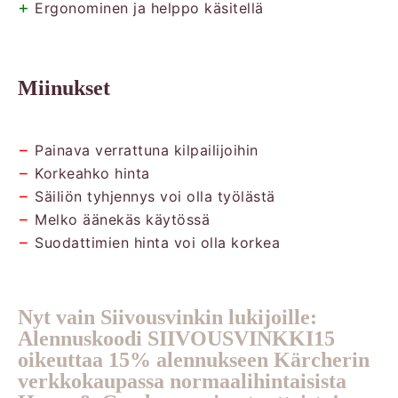
+
Ergonominen ja helppo käsitellä
Miinukset
−
Painava verrattuna kilpailijoihin
−
Korkeahko hinta
−
Säiliön tyhjennys voi olla työlästä
−
Melko äänekäs käytössä
−
Suodattimien hinta voi olla korkea
Nyt vain Siivousvinkin lukijoille:
Alennuskoodi SIIVOUSVINKKI15
oikeuttaa 15% alennukseen Kärcherin
verkkokaupassa normaalihintaisista