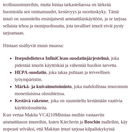
teollisuusimureihin, mutta hintaa tarkasteltaessa on tärkeää
huomioida sen ominaisuudet, kestävyys ja suorituskyky. Tämä
imuri on suunniteltu ensisijaisesti ammattilaiskäyttöön, ja se tarjoaa
sellaista tehoa ja monipuolisuutta, jota tavalliset imurit eivät pysty
tarjoamaan.
Hintaan sisältyvät muun muassa:
Itsepuhdistuva InfiniClean-suodatinjärjestelmä
, joka
pidentää imurin käyttöikää ja vähentää huollon tarvetta.
HEPA-suodatin
, joka takaa puhtaan ja terveellisen
työympäristön.
Märkä- ja kuivaimutoiminto
, joka mahdollistaa imuroinnin
monenlaisissa olosuhteissa.
Kestävä rakenne
, joka on suunniteltu kestämään vaativia
käyttöolosuhteita.
Kun vertaa Makita VC4210Mhintaa muihin vastaaviin
ammattitason imureihin, kuten Kärcherin ja
Boschin
malleihin, käy
nopeasti selväksi, että Makitan imuri tarjoaa kilpailukykyistä