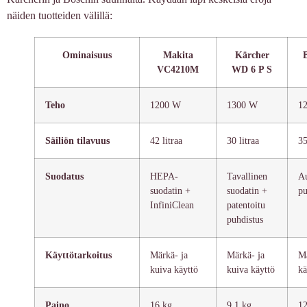
näiden tuotteiden välillä:
Ominaisuus
Makita
Kärcher
VC4210M
WD 6 P S
Teho
1200 W
1300 W
1
Säiliön tilavuus
42 litraa
30 litraa
35
Suodatus
HEPA-
Tavallinen
Au
suodatin +
suodatin +
pu
InfiniClean
patentoitu
puhdistus
Käyttötarkoitus
Märkä- ja
Märkä- ja
Mä
kuiva käyttö
kuiva käyttö
kä
Paino
16 kg
9,1 kg
12