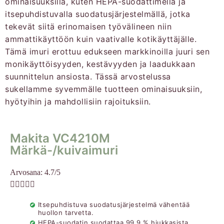
ominaisuuksilla, kuten HEPA-suodattimella ja
itsepuhdistuvalla suodatusjärjestelmällä, jotka
tekevät siitä erinomaisen työvälineen niin
ammattikäyttöön kuin vaativalle kotikäyttäjälle.
Tämä imuri erottuu edukseen markkinoilla juuri sen
monikäyttöisyyden, kestävyyden ja laadukkaan
suunnittelun ansiosta. Tässä arvostelussa
sukellamme syvemmälle tuotteen ominaisuuksiin,
hyötyihin ja mahdollisiin rajoituksiin.
Makita VC4210M
Märkä-/kuivaimuri
Arvosana: 4.7/5





Itsepuhdistuva suodatusjärjestelmä vähentää
huollon tarvetta.
HEPA-suodatin suodattaa 99,9 % hiukkasista.