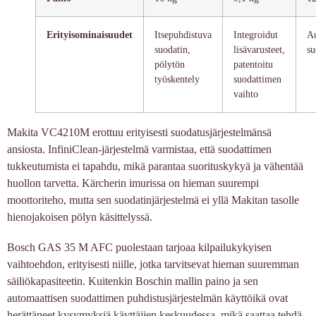
Erityisominaisuudet
Itsepuhdistuva
Integroidut
Au
suodatin,
lisävarusteet,
su
pölytön
patentoitu
työskentely
suodattimen
vaihto
Makita VC4210M erottuu erityisesti suodatusjärjestelmänsä
ansiosta. InfiniClean-järjestelmä varmistaa, että suodattimen
tukkeutumista ei tapahdu, mikä parantaa suorituskykyä ja vähentää
huollon tarvetta. Kärcherin imurissa on hieman suurempi
moottoriteho, mutta sen suodatinjärjestelmä ei yllä Makitan tasolle
hienojakoisen pölyn käsittelyssä.
Bosch GAS 35 M AFC puolestaan tarjoaa kilpailukykyisen
vaihtoehdon, erityisesti niille, jotka tarvitsevat hieman suuremman
säiliökapasiteetin. Kuitenkin Boschin mallin paino ja sen
automaattisen suodattimen puhdistusjärjestelmän käyttöikä ovat
herättäneet kysymyksiä käyttäjien keskuudessa, mikä saattaa tehdä