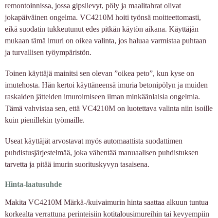
remontoinnissa, jossa gipsilevyt, pöly ja maalitahrat olivat
jokapäiväinen ongelma. VC4210M hoiti työnsä moitteettomasti,
eikä suodatin tukkeutunut edes pitkän käytön aikana. Käyttäjän
mukaan tämä imuri on oikea valinta, jos haluaa varmistaa puhtaan
ja turvallisen työympäristön.
Toinen käyttäjä mainitsi sen olevan ”oikea peto”, kun kyse on
imutehosta. Hän kertoi käyttäneensä imuria betonipölyn ja muiden
raskaiden jätteiden imuroimiseen ilman minkäänlaisia ongelmia.
Tämä vahvistaa sen, että VC4210M on luotettava valinta niin isoille
kuin pienillekin työmaille.
Useat käyttäjät arvostavat myös automaattista suodattimen
puhdistusjärjestelmää, joka vähentää manuaalisen puhdistuksen
tarvetta ja pitää imurin suorituskyvyn tasaisena.
Hinta-laatusuhde
Makita VC4210M Märkä-/kuivaimurin hinta saattaa alkuun tuntua
korkealta verrattuna perinteisiin kotitalousimureihin tai kevyempiin