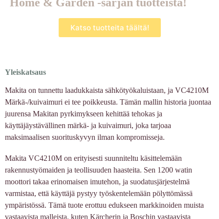
Home & Garden -sarjan tuotteista!
Katso tuotteita täältä!
Yleiskatsaus
Makita on tunnettu laadukkaista sähkötyökaluistaan, ja VC4210M
Märkä-/kuivaimuri ei tee poikkeusta. Tämän mallin historia juontaa
juurensa Makitan pyrkimykseen kehittää tehokas ja
käyttäjäystävällinen märkä- ja kuivaimuri, joka tarjoaa
maksimaalisen suorituskyvyn ilman kompromisseja.
Makita VC4210M on erityisesti suunniteltu käsittelemään
rakennustyömaiden ja teollisuuden haasteita. Sen 1200 watin
moottori takaa erinomaisen imutehon, ja suodatusjärjestelmä
varmistaa, että käyttäjä pystyy työskentelemään pölyttömässä
ympäristössä. Tämä tuote erottuu edukseen markkinoiden muista
vastaavista malleista, kuten Kärcherin ja Boschin vastaavista