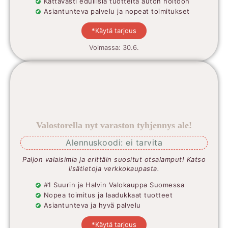
Kattavasti edullisia tuotteita auton hoitoon
Asiantunteva palvelu ja nopeat toimitukset
*Käytä tarjous
Voimassa: 30.6.
Valostorella nyt varaston tyhjennys ale!
Alennuskoodi: ei tarvita
Paljon valaisimia ja erittäin suositut otsalamput! Katso
lisätietoja verkkokaupasta.
#1 Suurin ja Halvin Valokauppa Suomessa
Nopea toimitus ja laadukkaat tuotteet
Asiantunteva ja hyvä palvelu
*Käytä tarjous