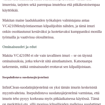
imureista, tarjoten sekä parempaa imutehoa että pitkäkestoisempaa
käyttöikää.
Makitan maine laadukkaiden työkalujen valmistajana antaa
VC4210Metulyöntiaseman kilpailijoihin nähden, ja tämä imuri
onkin osoittautunut kestäväksi ja luotettavaksi kumppaniksi monilla
työmailla ja vaativissa olosuhteissa.
Ominaisuudet ja edut
Makita VC4210M ei ole vain tavallinen imuri – se on täynnä
ominaisuuksia, jotka tekevät siitä ainutlaatuisen. Katsotaanpa
tarkemmin, mitkä ominaisuudet erottavat sen kilpailijoistaan.
Itsepuhdistuva suodatusjärjestelmä
InfiniClean-suodatinjärjestelmä on yksi tämän imurin keskeisistä
myyntivalteista. Itsepuhdistuva suodatusjärjestelmä varmistaa, että
imurin teho pysyy korkeana myös pitkäaikaisessa käytössä. Tämä
on merkittävä etu, sillä monissa kilpailijoiden malleissa suodattimet