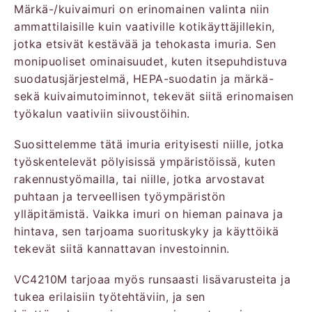
Märkä-/kuivaimuri on erinomainen valinta niin
ammattilaisille kuin vaativille kotikäyttäjillekin,
jotka etsivät kestävää ja tehokasta imuria. Sen
monipuoliset ominaisuudet, kuten itsepuhdistuva
suodatusjärjestelmä, HEPA-suodatin ja märkä-
sekä kuivaimutoiminnot, tekevät siitä erinomaisen
työkalun vaativiin siivoustöihin.
Suosittelemme tätä imuria erityisesti niille, jotka
työskentelevät pölyisissä ympäristöissä, kuten
rakennustyömailla, tai niille, jotka arvostavat
puhtaan ja terveellisen työympäristön
ylläpitämistä. Vaikka imuri on hieman painava ja
hintava, sen tarjoama suorituskyky ja käyttöikä
tekevät siitä kannattavan investoinnin.
VC4210M tarjoaa myös runsaasti lisävarusteita ja
tukea erilaisiin työtehtäviin, ja sen