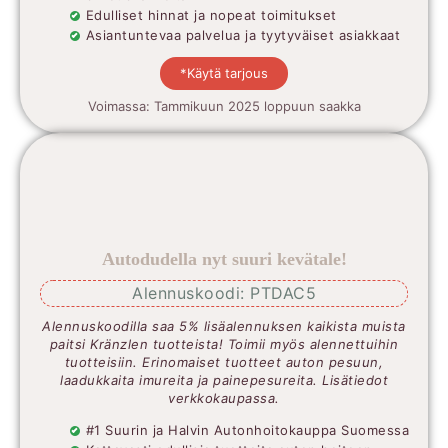
Edulliset hinnat ja nopeat toimitukset
Asiantuntevaa palvelua ja tyytyväiset asiakkaat
*Käytä tarjous
Voimassa: Tammikuun 2025 loppuun saakka
Autodudella nyt suuri kevätale!
Alennuskoodi: PTDAC5
Alennuskoodilla saa 5% lisäalennuksen kaikista muista
paitsi Kränzlen tuotteista! Toimii myös alennettuihin
tuotteisiin. Erinomaiset tuotteet auton pesuun,
laadukkaita imureita ja painepesureita. Lisätiedot
verkkokaupassa.
#1 Suurin ja Halvin Autonhoitokauppa Suomessa