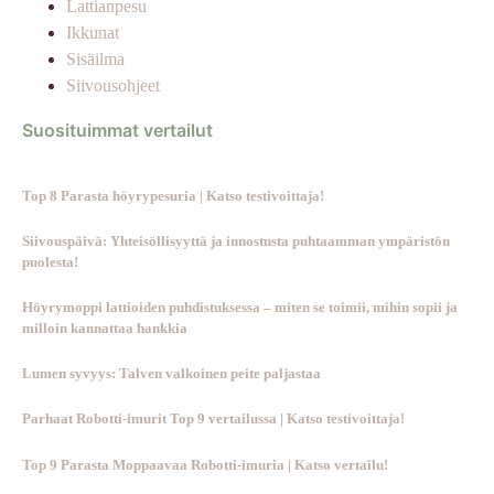
Lattianpesu
Ikkunat
Sisäilma
Siivousohjeet
Suosituimmat vertailut
Top 8 Parasta höyrypesuria | Katso testivoittaja!
Siivouspäivä: Yhteisöllisyyttä ja innostusta puhtaamman ympäristön
puolesta!
Höyrymoppi lattioiden puhdistuksessa – miten se toimii, mihin sopii ja
milloin kannattaa hankkia
Lumen syvyys: Talven valkoinen peite paljastaa
Parhaat Robotti-imurit Top 9 vertailussa | Katso testivoittaja!
Top 9 Parasta Moppaavaa Robotti-imuria | Katso vertailu!