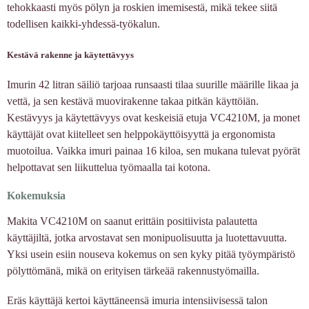
tehokkaasti myös pölyn ja roskien imemisestä, mikä tekee siitä
todellisen kaikki-yhdessä-työkalun.
Kestävä rakenne ja käytettävyys
Imurin 42 litran säiliö tarjoaa runsaasti tilaa suurille määrille likaa ja
vettä, ja sen kestävä muovirakenne takaa pitkän käyttöiän.
Kestävyys ja käytettävyys ovat keskeisiä etuja VC4210M, ja monet
käyttäjät ovat kiitelleet sen helppokäyttöisyyttä ja ergonomista
muotoilua. Vaikka imuri painaa 16 kiloa, sen mukana tulevat pyörät
helpottavat sen liikuttelua työmaalla tai kotona.
Kokemuksia
Makita VC4210M on saanut erittäin positiivista palautetta
käyttäjiltä, jotka arvostavat sen monipuolisuutta ja luotettavuutta.
Yksi usein esiin nouseva kokemus on sen kyky pitää työympäristö
pölyttömänä, mikä on erityisen tärkeää rakennustyömailla.
Eräs käyttäjä kertoi käyttäneensä imuria intensiivisessä talon