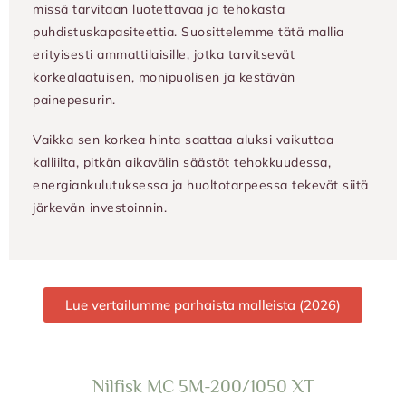
missä tarvitaan luotettavaa ja tehokasta
puhdistuskapasiteettia. Suosittelemme tätä mallia
erityisesti ammattilaisille, jotka tarvitsevät
korkealaatuisen, monipuolisen ja kestävän
painepesurin.
Vaikka sen korkea hinta saattaa aluksi vaikuttaa
kalliilta, pitkän aikavälin säästöt tehokkuudessa,
energiankulutuksessa ja huoltotarpeessa tekevät siitä
järkevän investoinnin.
Lue vertailumme parhaista malleista (2026)
Nilfisk MC 5M-200/1050 XT