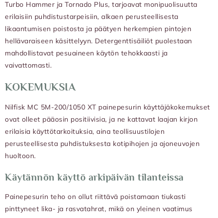
Turbo Hammer ja Tornado Plus, tarjoavat monipuolisuutta
erilaisiin puhdistustarpeisiin, alkaen perusteellisesta
likaantumisen poistosta ja päätyen herkempien pintojen
hellävaraiseen käsittelyyn. Detergenttisäiliöt puolestaan
mahdollistavat pesuaineen käytön tehokkaasti ja
vaivattomasti.
KOKEMUKSIA
Nilfisk MC 5M-200/1050 XT painepesurin käyttäjäkokemukset
ovat olleet pääosin positiivisia, ja ne kattavat laajan kirjon
erilaisia käyttötarkoituksia, aina teollisuustilojen
perusteellisesta puhdistuksesta kotipihojen ja ajoneuvojen
huoltoon.
Käytännön käyttö arkipäivän tilanteissa
Painepesurin teho on ollut riittävä poistamaan tiukasti
pinttyneet lika- ja rasvatahrat, mikä on yleinen vaatimus