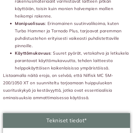
rakennusmateriaalit varmistavat laitteen pitkän
käyttöiän, toisin kuin monien halvempien mallien
heikompi rakenne.
Monipuolisuus
: Erinomainen suutinvalikoima, kuten
Turbo Hammer ja Tornado Plus, tarjoavat paremman
puhdistustehon erityisesti vaikeasti puhdistettaville
pinnoille.
Käyttömukavuus
: Suuret pyörät, vetokahva ja letkukela
parantavat käyttömukavuutta, tehden laitteesta
helppokäyttöisen kaikenlaisissa ympäristöissä.
Listaamalla näitä eroja, on selvää, että Nilfisk MC 5M-
200/1050 XT on suunniteltu tarjoamaan huippuluokan
suorituskykyä ja kestävyyttä, jotka ovat essentiaalisia
ominaisuuksia ammattimaisessa käytössä.
Tekniset tiedot*