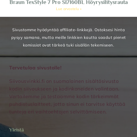
Braun TexStyle 7 Pro SI7160BL Höyrysilitysrauta
Lue arvostelu »
Sivustomme hyödyntää affiliate-linkkejä. Ostoksesi hinta
pysyy samana, mutta meille linkkien kautta saadut pienet
komissiot ovat tärkeä tuki sisällön tekemiseen.
Tervetuloa sivustolle!
Siivousvinkki.fi on suomalainen sisältösivusto
kodin siivoukseen ja kodinkoneiden valintaan.
Vertailemme ja testaamme kodin tärkeimmät
puhdistuslaitteet, jotta sinun ei tarvitse käyttää
tunteja eri vaihtoehtojen selvittämiseen.
Yleistä