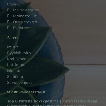
Etusivu
Meidän tarina
Mainostajille
Ota yhteyttä
Evästeet
Aiheet
Imurit
Pyykkihuolto
Kodinkoneet
Lattianpesu
Ikkunat
Sisäilma
Siivousohjeet
Suosituimmat vertailut
Top 8 Parasta höyrypesuria | Katso testivoittaja!