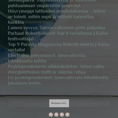
Siivouspäivä: Yhteisöllisyyttä ja innostusta
puhtaamman ympäristön puolesta!
Höyrymoppi lattioiden puhdistuksessa – miten
se toimii, mihin sopii ja milloin kannattaa
hankkia
Lumen syvyys: Talven valkoinen peite paljastaa
Parhaat Robotti-imurit Top 9 vertailussa | Katso
testivoittaja!
Top 9 Parasta Moppaavaa Robotti-imuria | Katso
vertailu!
Electrolux pölynimurit: Innovatiivista
tehokkuutta kotiisi
Pyykinpesukoneen sähkönkulutus: Miten valita
energiatehokas malli ja säästää rahaa
LG pyykinpesukoneet: Innovatiivista tehokkuutta
jokaiseen kotiin