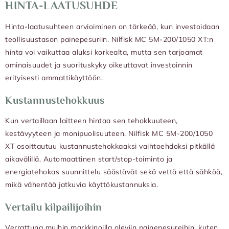
HINTA-LAATUSUHDE
Hinta-laatusuhteen arvioiminen on tärkeää, kun investoidaan
teollisuustason painepesuriin. Nilfisk MC 5M-200/1050 XT:n
hinta voi vaikuttaa aluksi korkealta, mutta sen tarjoamat
ominaisuudet ja suorituskyky oikeuttavat investoinnin
erityisesti ammattikäyttöön.
Kustannustehokkuus
Kun vertaillaan laitteen hintaa sen tehokkuuteen,
kestävyyteen ja monipuolisuuteen, Nilfisk MC 5M-200/1050
XT osoittautuu kustannustehokkaaksi vaihtoehdoksi pitkällä
aikavälillä. Automaattinen start/stop-toiminto ja
energiatehokas suunnittelu säästävät sekä vettä että sähköä,
mikä vähentää jatkuvia käyttökustannuksia.
Vertailu kilpailijoihin
Verrattuna muihin markkinoilla oleviin painepesureihin, kuten