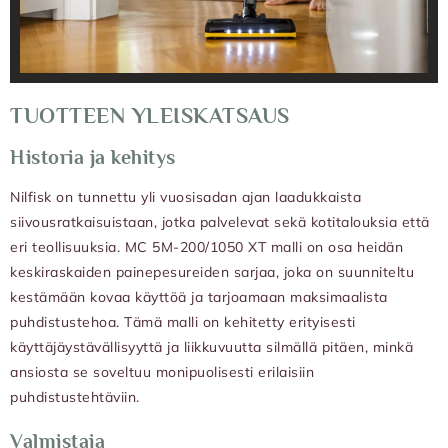
TUOTTEEN YLEISKATSAUS
Historia ja kehitys
Nilfisk on tunnettu yli vuosisadan ajan laadukkaista
siivousratkaisuistaan, jotka palvelevat sekä kotitalouksia että
eri teollisuuksia. MC 5M-200/1050 XT malli on osa heidän
keskiraskaiden painepesureiden sarjaa, joka on suunniteltu
kestämään kovaa käyttöä ja tarjoamaan maksimaalista
puhdistustehoa. Tämä malli on kehitetty erityisesti
käyttäjäystävällisyyttä ja liikkuvuutta silmällä pitäen, minkä
ansiosta se soveltuu monipuolisesti erilaisiin
puhdistustehtäviin.
Valmistaja