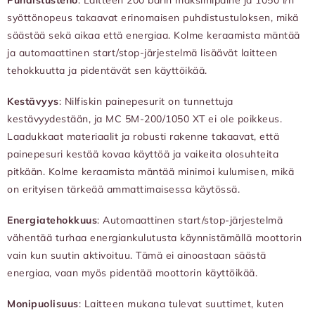
Puhdistusteho
: Laitteen 200 barin maksimipaine ja 1050 l/h
syöttönopeus takaavat erinomaisen puhdistustuloksen, mikä
säästää sekä aikaa että energiaa. Kolme keraamista mäntää
ja automaattinen start/stop-järjestelmä lisäävät laitteen
tehokkuutta ja pidentävät sen käyttöikää.
Kestävyys
: Nilfiskin painepesurit on tunnettuja
kestävyydestään, ja MC 5M-200/1050 XT ei ole poikkeus.
Laadukkaat materiaalit ja robusti rakenne takaavat, että
painepesuri kestää kovaa käyttöä ja vaikeita olosuhteita
pitkään. Kolme keraamista mäntää minimoi kulumisen, mikä
on erityisen tärkeää ammattimaisessa käytössä.
Energiatehokkuus
: Automaattinen start/stop-järjestelmä
vähentää turhaa energiankulutusta käynnistämällä moottorin
vain kun suutin aktivoituu. Tämä ei ainoastaan säästä
energiaa, vaan myös pidentää moottorin käyttöikää.
Monipuolisuus
: Laitteen mukana tulevat suuttimet, kuten