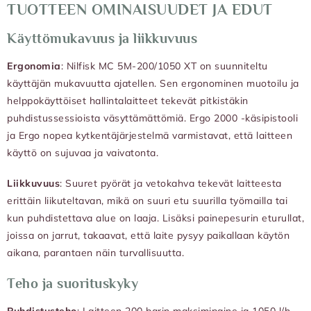
TUOTTEEN OMINAISUUDET JA EDUT
Käyttömukavuus ja liikkuvuus
Ergonomia
: Nilfisk MC 5M-200/1050 XT on suunniteltu
käyttäjän mukavuutta ajatellen. Sen ergonominen muotoilu ja
helppokäyttöiset hallintalaitteet tekevät pitkistäkin
puhdistussessioista väsyttämättömiä. Ergo 2000 -käsipistooli
ja Ergo nopea kytkentäjärjestelmä varmistavat, että laitteen
käyttö on sujuvaa ja vaivatonta.
Liikkuvuus
: Suuret pyörät ja vetokahva tekevät laitteesta
erittäin liikuteltavan, mikä on suuri etu suurilla työmailla tai
kun puhdistettava alue on laaja. Lisäksi painepesurin eturullat,
joissa on jarrut, takaavat, että laite pysyy paikallaan käytön
aikana, parantaen näin turvallisuutta.
Teho ja suorituskyky