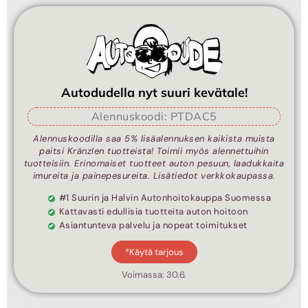
Autodudella nyt suuri kevätale!
Alennuskoodi: PTDAC5
Alennuskoodilla saa 5% lisäalennuksen kaikista muista
paitsi Kränzlen tuotteista! Toimii myös alennettuihin
tuotteisiin. Erinomaiset tuotteet auton pesuun, laadukkaita
imureita ja painepesureita. Lisätiedot verkkokaupassa.
#1 Suurin ja Halvin Autonhoitokauppa Suomessa
Kattavasti edullisia tuotteita auton hoitoon
Asiantunteva palvelu ja nopeat toimitukset
*Käytä tarjous
Voimassa: 30.6.