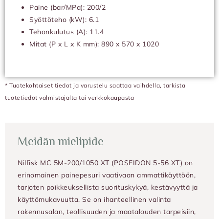
Paine (bar/MPa): 200/2
Syöttöteho (kW): 6.1
Tehonkulutus (A): 11.4
Mitat (P x L x K mm): 890 x 570 x 1020
* Tuotekohtaiset tiedot ja varustelu saattaa vaihdella, tarkista
tuotetiedot valmistajalta tai verkkokaupasta
Meidän mielipide
Nilfisk MC 5M-200/1050 XT (POSEIDON 5-56 XT) on
erinomainen painepesuri vaativaan ammattikäyttöön,
tarjoten poikkeuksellista suorituskykyä, kestävyyttä ja
käyttömukavuutta. Se on ihanteellinen valinta
rakennusalan, teollisuuden ja maatalouden tarpeisiin,