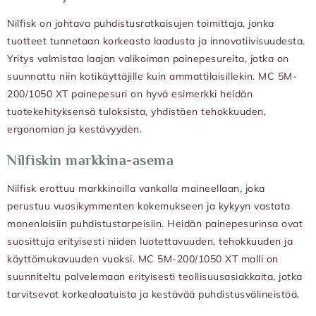
Nilfisk on johtava puhdistusratkaisujen toimittaja, jonka
tuotteet tunnetaan korkeasta laadusta ja innovatiivisuudesta.
Yritys valmistaa laajan valikoiman painepesureita, jotka on
suunnattu niin kotikäyttäjille kuin ammattilaisillekin. MC 5M-
200/1050 XT painepesuri on hyvä esimerkki heidän
tuotekehityksensä tuloksista, yhdistäen tehokkuuden,
ergonomian ja kestävyyden.
Nilfiskin markkina-asema
Nilfisk erottuu markkinoilla vankalla maineellaan, joka
perustuu vuosikymmenten kokemukseen ja kykyyn vastata
monenlaisiin puhdistustarpeisiin. Heidän painepesurinsa ovat
suosittuja erityisesti niiden luotettavuuden, tehokkuuden ja
käyttömukavuuden vuoksi. MC 5M-200/1050 XT malli on
suunniteltu palvelemaan erityisesti teollisuusasiakkaita, jotka
tarvitsevat korkealaatuista ja kestävää puhdistusvälineistöä.