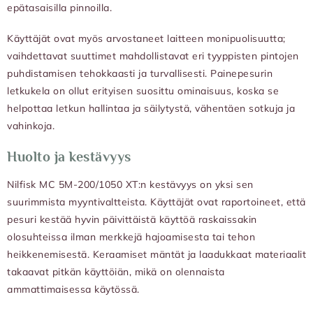
epätasaisilla pinnoilla.
Käyttäjät ovat myös arvostaneet laitteen monipuolisuutta;
vaihdettavat suuttimet mahdollistavat eri tyyppisten pintojen
puhdistamisen tehokkaasti ja turvallisesti. Painepesurin
letkukela on ollut erityisen suosittu ominaisuus, koska se
helpottaa letkun hallintaa ja säilytystä, vähentäen sotkuja ja
vahinkoja.
Huolto ja kestävyys
Nilfisk MC 5M-200/1050 XT:n kestävyys on yksi sen
suurimmista myyntivaltteista. Käyttäjät ovat raportoineet, että
pesuri kestää hyvin päivittäistä käyttöä raskaissakin
olosuhteissa ilman merkkejä hajoamisesta tai tehon
heikkenemisestä. Keraamiset mäntät ja laadukkaat materiaalit
takaavat pitkän käyttöiän, mikä on olennaista
ammattimaisessa käytössä.