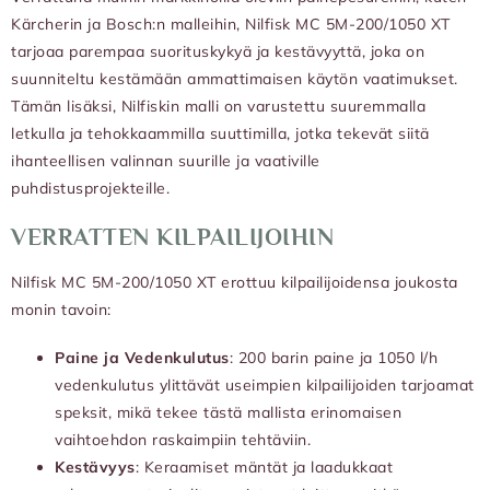
Kärcherin ja Bosch:n malleihin, Nilfisk MC 5M-200/1050 XT
tarjoaa parempaa suorituskykyä ja kestävyyttä, joka on
suunniteltu kestämään ammattimaisen käytön vaatimukset.
Tämän lisäksi, Nilfiskin malli on varustettu suuremmalla
letkulla ja tehokkaammilla suuttimilla, jotka tekevät siitä
ihanteellisen valinnan suurille ja vaativille
puhdistusprojekteille.
VERRATTEN KILPAILIJOIHIN
Nilfisk MC 5M-200/1050 XT erottuu kilpailijoidensa joukosta
monin tavoin:
Paine ja Vedenkulutus
: 200 barin paine ja 1050 l/h
vedenkulutus ylittävät useimpien kilpailijoiden tarjoamat
speksit, mikä tekee tästä mallista erinomaisen
vaihtoehdon raskaimpiin tehtäviin.
Kestävyys
: Keraamiset mäntät ja laadukkaat