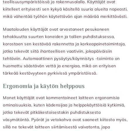
teollisuusympäristöissä ja rakennusalalla. Käyttäjät ovat
kiitelleet erityisesti sen kykyä käsitellä suuria alueita nopeasti,
mikä vähentää työhön käytettävän ajan määrää merkittävästi.
Maatalouden käyttäjät ovat arvostaneet pesukoneen
tehokkuutta suurten koneiden ja tallien puhdistuksessa,
korostaen sen kestävää rakennetta ja korkeapainetoimintoja,
jotka tekevät siitä ihanteellisen vaativiin, jokapäiväisiin
tehtäviin. Automaattinen pysäytys/käynnistys -toiminto on
huomattu säästävän vettä ja energiaa, mikä on erityisen
tärkeää kestävyyteen pyrkivissä ympäristöissä.
Ergonomia ja käytön helppous
Monet käyttäjät ovat kommentoineet laitteen ergonomisia
ominaisuuksia, kuten kädensijaa ja helppokäyttöisiä kytkimiä,
jotka tekevät pitkäkestoisestakin puhdistuksesta
väsymätöntä. Pyörät ja vetokahva ovat saaneet kiitosta myös,
sillä ne tekevät laitteen siirtämisestä vaivatonta, jopa