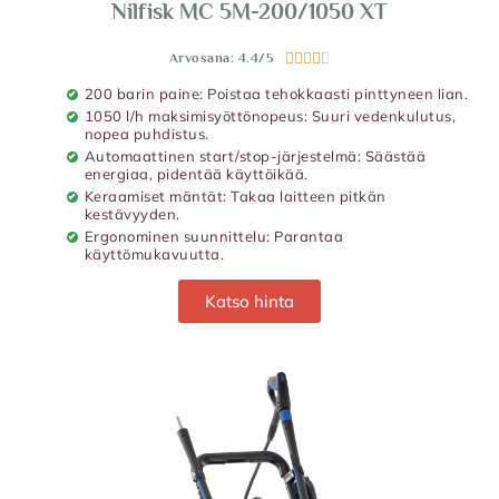
Nilfisk MC 5M-200/1050 XT
Arvosana: 4.4/5





200 barin paine: Poistaa tehokkaasti pinttyneen lian.
1050 l/h maksimisyöttönopeus: Suuri vedenkulutus,
nopea puhdistus.
Automaattinen start/stop-järjestelmä: Säästää
energiaa, pidentää käyttöikää.
Keraamiset mäntät: Takaa laitteen pitkän
kestävyyden.
Ergonominen suunnittelu: Parantaa
käyttömukavuutta.
Katso hinta