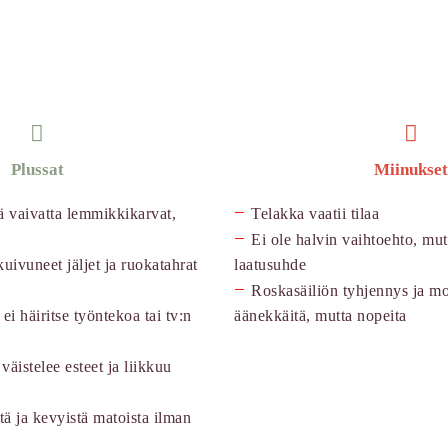
Plussat
Miinukset
−
 vaivatta lemmikkikarvat,
Telakka vaatii tilaa
−
Ei ole halvin vaihtoehto, mut
ivuneet jäljet ja ruokatahrat
laatusuhde
−
Roskasäiliön tyhjennys ja m
ei häiritse työntekoa tai tv:n
äänekkäitä, mutta nopeita
väistelee esteet ja liikkuu
ä ja kevyistä matoista ilman