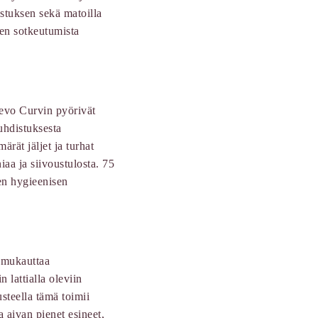
stuksen sekä matoilla
jen sotkeutumista
Revo Curvin pyörivät
uhdistuksesta
rät jäljet ja turhat
aa ja siivoustulosta. 75
en hygieenisen
a mukauttaa
n lattialla oleviin
usteella tämä toimii
a aivan pienet esineet,