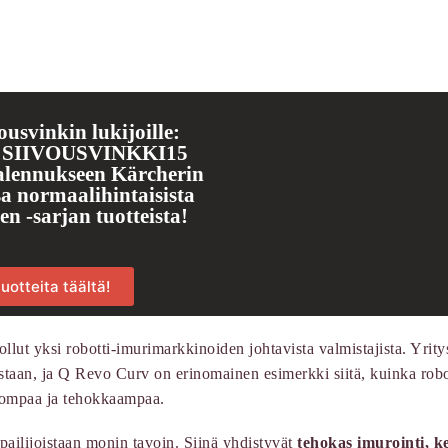
ousvinkin lukijoille:
i SIIVOUSVINKKI15
alennukseen Kärcherin
 normaalihintaisista
 -sarjan tuotteista!
uotteita täältä!
llut yksi robotti-imurimarkkinoiden johtavista valmistajista. Yrity
uistaan, ja Q Revo Curv on erinomainen esimerkki siitä, kuinka robo
lpompaa ja tehokkaampaa.
ailijoistaan monin tavoin. Siinä yhdistyvät
tehokas imurointi, k