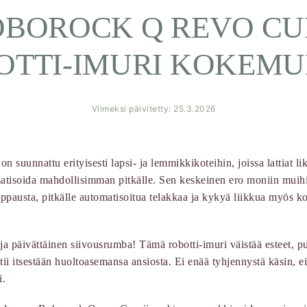
OBOROCK Q REVO CU
OTTI-IMURI KOKEMU
Viimeksi päivitetty: 25.3.2026
suunnattu erityisesti lapsi- ja lemmikkikoteihin, joissa lattiat li
matisoida mahdollisimman pitkälle. Sen keskeinen ero moniin muih
ppausta, pitkälle automatisoitua telakkaa ja kykyä liikkua myös 
ja päivättäinen siivousrumba! Tämä robotti-imuri väistää esteet, puh
htii itsestään huoltoasemansa ansiosta. Ei enää tyhjennystä käsin, e
i.