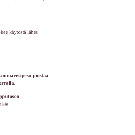
tekee käytöstä lähes
kuumavesipesu poistaa
erralla
.
ipputason
ista.