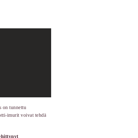
s on tunnettu
tti-imurit voivat tehdä
ehittynyt