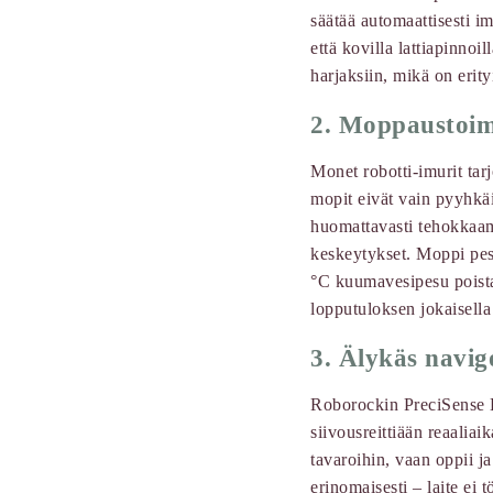
säätää automaattisesti 
että kovilla lattiapinno
harjaksiin, mikä on erit
2. Moppaustoimi
Monet robotti-imurit ta
mopit eivät vain pyyhkäi
huomattavasti tehokkaamp
keskeytykset. Moppi pese
°C kuumavesipesu poista
lopputuloksen jokaisella
3. Älykäs navigo
Roborockin PreciSense Li
siivousreittiään reaaliaik
tavaroihin, vaan oppii ja
erinomaisesti – laite ei 