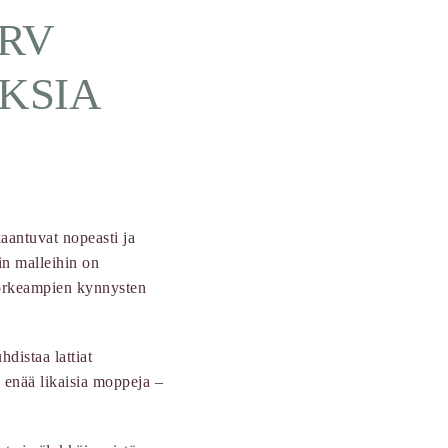
RV
KSIA
kaantuvat nopeasti ja
in malleihin on
korkeampien kynnysten
distaa lattiat
i enää likaisia moppeja –