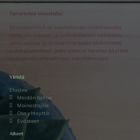
Tervetuloa sivustolle!
Siivousvinkki.fi on suomalainen sisältösivusto
kodin siivoukseen ja kodinkoneiden valintaan.
Vertailemme ja testaamme kodin tärkeimmät
puhdistuslaitteet, jotta sinun ei tarvitse käyttää
tunteja eri vaihtoehtojen selvittämiseen.
Yleistä
Etusivu
Meidän tarina
Mainostajille
Ota yhteyttä
Evästeet
Aiheet