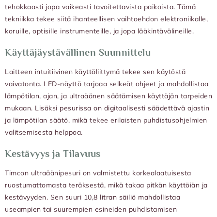
tehokkaasti jopa vaikeasti tavoitettavista paikoista. Tämä
tekniikka tekee siitä ihanteellisen vaihtoehdon elektroniikalle,
koruille, optisille instrumenteille, ja jopa lääkintävälineille.
Käyttäjäystävällinen Suunnittelu
Laitteen intuitiivinen käyttöliittymä tekee sen käytöstä
vaivatonta. LED-näyttö tarjoaa selkeät ohjeet ja mahdollistaa
lämpötilan, ajan, ja ultraäänen säätämisen käyttäjän tarpeiden
mukaan. Lisäksi pesurissa on digitaalisesti säädettävä ajastin
ja lämpötilan säätö, mikä tekee erilaisten puhdistusohjelmien
valitsemisesta helppoa.
Kestävyys ja Tilavuus
Timcon ultraäänipesuri on valmistettu korkealaatuisesta
ruostumattomasta teräksestä, mikä takaa pitkän käyttöiän ja
kestävyyden. Sen suuri 10,8 litran säiliö mahdollistaa
useampien tai suurempien esineiden puhdistamisen