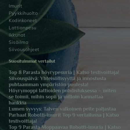
Imurit
Pyykkihuolto
Kodinkoneet
Lattianpesu
Ikkunat
Sisäilma
Siivousohjeet
Suosituimmat vertailut
Top 8 Parasta höyrypesuria | Katso testivoittaja!
Siivouspäivä: Yhteisöllisyyttä ja innostusta
puhtaamman ympäristön puolesta!
Höyrymoppi lattioiden puhdistuksessa – miten
se toimii, mihin sopii ja milloin kannattaa
hankkia
Lumen syvyys: Talven valkoinen peite paljastaa
Parhaat Robotti-imurit Top 9 vertailussa | Katso
testivoittaja!
Top 9 Parasta Moppaavaa Robotti-imuria | Katso