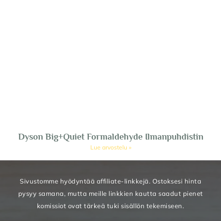
Dyson Big+Quiet Formaldehyde Ilmanpuhdistin
Lue arvostelu »
Sivustomme hyödyntää affiliate-linkkejä. Ostoksesi hinta
pysyy samana, mutta meille linkkien kautta saadut pienet
komissiot ovat tärkeä tuki sisällön tekemiseen.