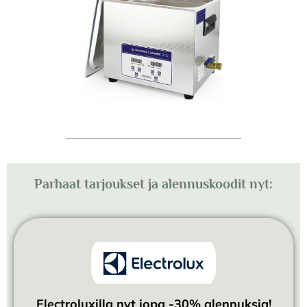
Parhaat tarjoukset ja alennuskoodit nyt:
Electroluxilla nyt jopa -30% alennuksia!