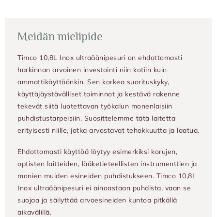
Meidän mielipide
Timco 10,8L Inox ultraäänipesuri on ehdottomasti
harkinnan arvoinen investointi niin kotiin kuin
ammattikäyttöönkin. Sen korkea suorituskyky,
käyttäjäystävälliset toiminnot ja kestävä rakenne
tekevät siitä luotettavan työkalun monenlaisiin
puhdistustarpeisiin. Suosittelemme tätä laitetta
erityisesti niille, jotka arvostavat tehokkuutta ja laatua.
Ehdottomasti käyttöä löytyy esimerkiksi korujen,
optisten laitteiden, lääketieteellisten instrumenttien ja
monien muiden esineiden puhdistukseen. Timco 10,8L
Inox ultraäänipesuri ei ainoastaan puhdista, vaan se
suojaa ja säilyttää arvoesineiden kuntoa pitkällä
aikavälillä.