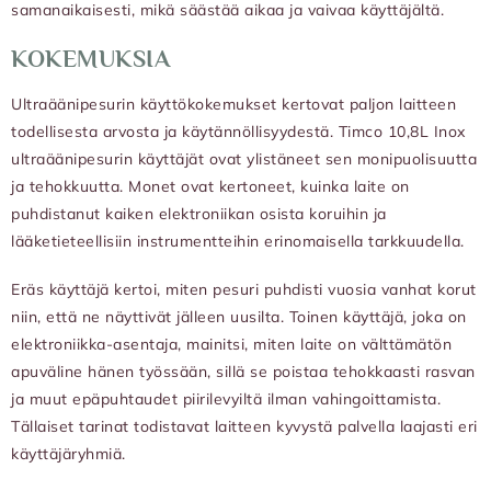
samanaikaisesti, mikä säästää aikaa ja vaivaa käyttäjältä.
KOKEMUKSIA
Ultraäänipesurin käyttökokemukset kertovat paljon laitteen
todellisesta arvosta ja käytännöllisyydestä. Timco 10,8L Inox
ultraäänipesurin käyttäjät ovat ylistäneet sen monipuolisuutta
ja tehokkuutta. Monet ovat kertoneet, kuinka laite on
puhdistanut kaiken elektroniikan osista koruihin ja
lääketieteellisiin instrumentteihin erinomaisella tarkkuudella.
Eräs käyttäjä kertoi, miten pesuri puhdisti vuosia vanhat korut
niin, että ne näyttivät jälleen uusilta. Toinen käyttäjä, joka on
elektroniikka-asentaja, mainitsi, miten laite on välttämätön
apuväline hänen työssään, sillä se poistaa tehokkaasti rasvan
ja muut epäpuhtaudet piirilevyiltä ilman vahingoittamista.
Tällaiset tarinat todistavat laitteen kyvystä palvella laajasti eri
käyttäjäryhmiä.