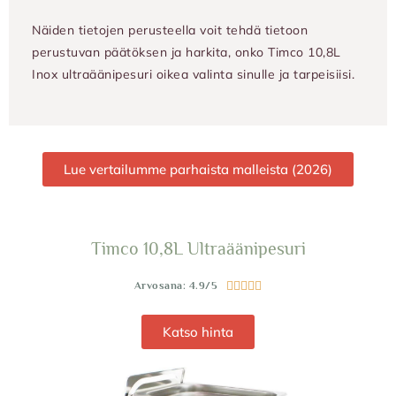
Näiden tietojen perusteella voit tehdä tietoon
perustuvan päätöksen ja harkita, onko Timco 10,8L
Inox ultraäänipesuri oikea valinta sinulle ja tarpeisiisi.
Lue vertailumme parhaista malleista (2026)
Timco 10,8L Ultraäänipesuri
Arvosana: 4.9/5





Katso hinta