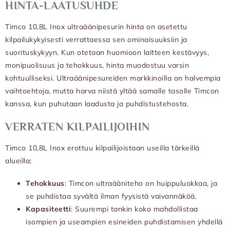
HINTA-LAATUSUHDE
Timco 10,8L Inox ultraäänipesurin hinta on asetettu
kilpailukykyisesti verrattaessa sen ominaisuuksiin ja
suorituskykyyn. Kun otetaan huomioon laitteen kestävyys,
monipuolisuus ja tehokkuus, hinta muodostuu varsin
kohtuulliseksi. Ultraäänipesureiden markkinoilla on halvempia
vaihtoehtoja, mutta harva niistä yltää samalle tasolle Timcon
kanssa, kun puhutaan laadusta ja puhdistustehosta.
VERRATEN KILPAILIJOIHIN
Timco 10,8L Inox erottuu kilpailijoistaan useilla tärkeillä
alueilla:
Tehokkuus
: Timcon ultraääniteho on huippuluokkaa, ja
se puhdistaa syvältä ilman fyysistä vaivannäköä.
Kapasiteetti
: Suurempi tankin koko mahdollistaa
isompien ja useampien esineiden puhdistamisen yhdellä