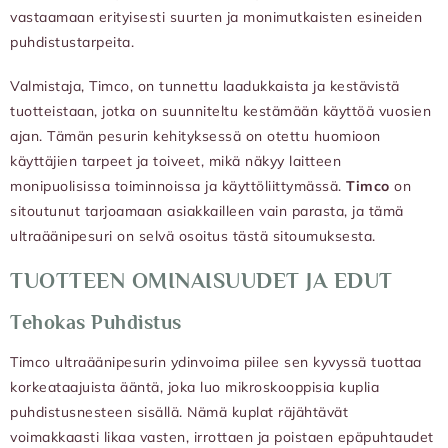
vastaamaan erityisesti suurten ja monimutkaisten esineiden
puhdistustarpeita.
Valmistaja, Timco, on tunnettu laadukkaista ja kestävistä
tuotteistaan, jotka on suunniteltu kestämään käyttöä vuosien
ajan. Tämän pesurin kehityksessä on otettu huomioon
käyttäjien tarpeet ja toiveet, mikä näkyy laitteen
monipuolisissa toiminnoissa ja käyttöliittymässä.
Timco
on
sitoutunut tarjoamaan asiakkailleen vain parasta, ja tämä
ultraäänipesuri on selvä osoitus tästä sitoumuksesta.
TUOTTEEN OMINAISUUDET JA EDUT
Tehokas Puhdistus
Timco ultraäänipesurin ydinvoima piilee sen kyvyssä tuottaa
korkeataajuista ääntä, joka luo mikroskooppisia kuplia
puhdistusnesteen sisällä. Nämä kuplat räjähtävät
voimakkaasti likaa vasten, irrottaen ja poistaen epäpuhtaudet