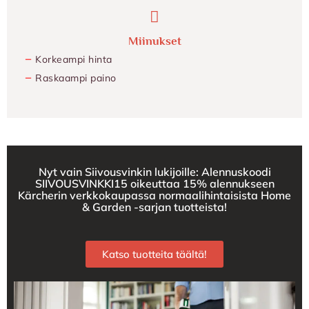
Miinukset
−
Korkeampi hinta
−
Raskaampi paino
Nyt vain Siivousvinkin lukijoille: Alennuskoodi
SIIVOUSVINKKI15 oikeuttaa 15% alennukseen
Kärcherin verkkokaupassa normaalihintaisista Home
& Garden -sarjan tuotteista!
Katso tuotteita täältä!