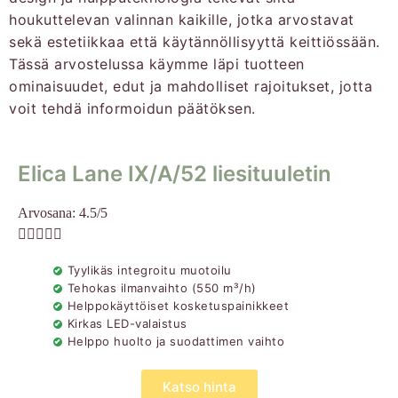
houkuttelevan valinnan kaikille, jotka arvostavat
sekä estetiikkaa että käytännöllisyyttä keittiössään.
Tässä arvostelussa käymme läpi tuotteen
ominaisuudet, edut ja mahdolliset rajoitukset, jotta
voit tehdä informoidun päätöksen.
Elica Lane IX/A/52 liesituuletin
Arvosana: 4.5/5





Tyylikäs integroitu muotoilu
Tehokas ilmanvaihto (550 m³/h)
Helppokäyttöiset kosketuspainikkeet
Kirkas LED-valaistus
Helppo huolto ja suodattimen vaihto
Katso hinta