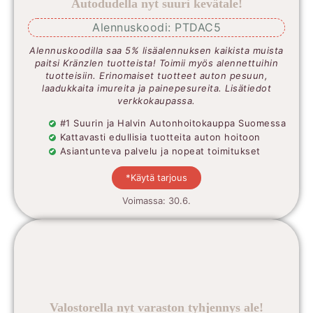
Autodudella nyt suuri kevätale!
Alennuskoodi: PTDAC5
Alennuskoodilla saa 5% lisäalennuksen kaikista muista
paitsi Kränzlen tuotteista! Toimii myös alennettuihin
tuotteisiin. Erinomaiset tuotteet auton pesuun,
laadukkaita imureita ja painepesureita. Lisätiedot
verkkokaupassa.
#1 Suurin ja Halvin Autonhoitokauppa Suomessa
Kattavasti edullisia tuotteita auton hoitoon
Asiantunteva palvelu ja nopeat toimitukset
*Käytä tarjous
Voimassa: 30.6.
Valostorella nyt varaston tyhjennys ale!