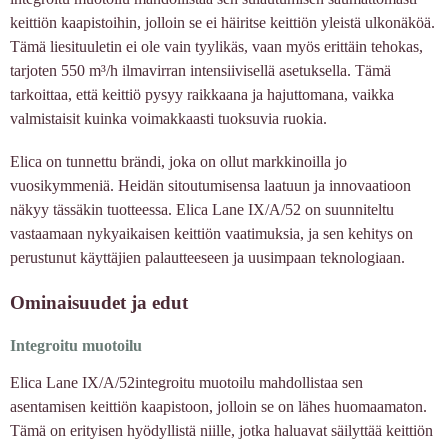
keittiön kaapistoihin, jolloin se ei häiritse keittiön yleistä ulkonäköä.
Tämä liesituuletin ei ole vain tyylikäs, vaan myös erittäin tehokas,
tarjoten 550 m³/h ilmavirran intensiivisellä asetuksella. Tämä
tarkoittaa, että keittiö pysyy raikkaana ja hajuttomana, vaikka
valmistaisit kuinka voimakkaasti tuoksuvia ruokia.
Elica on tunnettu brändi, joka on ollut markkinoilla jo
vuosikymmeniä. Heidän sitoutumisensa laatuun ja innovaatioon
näkyy tässäkin tuotteessa. Elica Lane IX/A/52 on suunniteltu
vastaamaan nykyaikaisen keittiön vaatimuksia, ja sen kehitys on
perustunut käyttäjien palautteeseen ja uusimpaan teknologiaan.
Ominaisuudet ja edut
Integroitu muotoilu
Elica Lane IX/A/52integroitu muotoilu mahdollistaa sen
asentamisen keittiön kaapistoon, jolloin se on lähes huomaamaton.
Tämä on erityisen hyödyllistä niille, jotka haluavat säilyttää keittiön