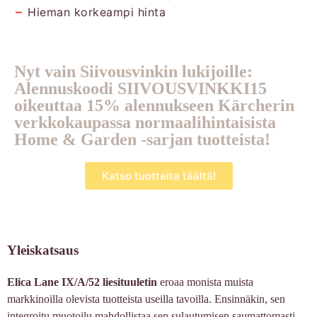
−
Hieman korkeampi hinta
Nyt vain Siivousvinkin lukijoille:
Alennuskoodi SIIVOUSVINKKI15
oikeuttaa 15% alennukseen Kärcherin
verkkokaupassa normaalihintaisista
Home & Garden -sarjan tuotteista!
Katso tuotteita täältä!
Yleiskatsaus
Elica Lane IX/A/52 liesituuletin
eroaa monista muista
markkinoilla olevista tuotteista useilla tavoilla. Ensinnäkin, sen
integroitu muotoilu mahdollistaa sen sulautumisen saumattomasti