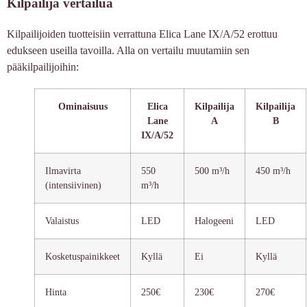
Kilpailija vertailua
Kilpailijoiden tuotteisiin verrattuna Elica Lane IX/A/52 erottuu
edukseen useilla tavoilla. Alla on vertailu muutamiin sen
pääkilpailijoihin:
Ominaisuus
Elica
Kilpailija
Kilpailija
Lane
A
B
IX/A/52
Ilmavirta
550
500 m³/h
450 m³/h
(intensiivinen)
m³/h
Valaistus
LED
Halogeeni
LED
Kosketuspainikkeet
Kyllä
Ei
Kyllä
Hinta
250€
230€
270€