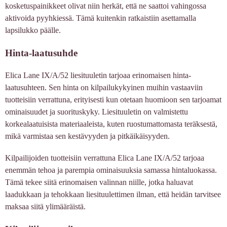
kosketuspainikkeet olivat niin herkät, että ne saattoi vahingossa
aktivoida pyyhkiessä. Tämä kuitenkin ratkaistiin asettamalla
lapsilukko päälle.
Hinta-laatusuhde
Elica Lane IX/A/52 liesituuletin tarjoaa erinomaisen hinta-
laatusuhteen. Sen hinta on kilpailukykyinen muihin vastaaviin
tuotteisiin verrattuna, erityisesti kun otetaan huomioon sen tarjoamat
ominaisuudet ja suorituskyky. Liesituuletin on valmistettu
korkealaatuisista materiaaleista, kuten ruostumattomasta teräksestä,
mikä varmistaa sen kestävyyden ja pitkäikäisyyden.
Kilpailijoiden tuotteisiin verrattuna Elica Lane IX/A/52 tarjoaa
enemmän tehoa ja parempia ominaisuuksia samassa hintaluokassa.
Tämä tekee siitä erinomaisen valinnan niille, jotka haluavat
laadukkaan ja tehokkaan liesituulettimen ilman, että heidän tarvitsee
maksaa siitä ylimääräistä.