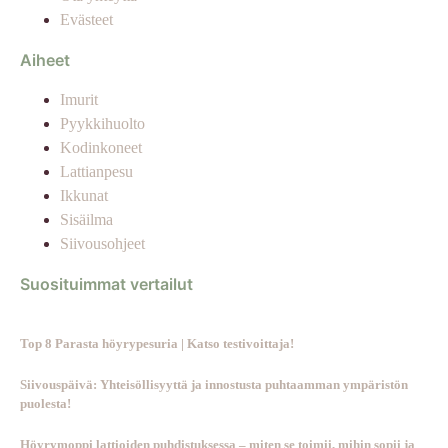
Evästeet
Aiheet
Imurit
Pyykkihuolto
Kodinkoneet
Lattianpesu
Ikkunat
Sisäilma
Siivousohjeet
Suosituimmat vertailut
Top 8 Parasta höyrypesuria | Katso testivoittaja!
Siivouspäivä: Yhteisöllisyyttä ja innostusta puhtaamman ympäristön
puolesta!
Höyrymoppi lattioiden puhdistuksessa – miten se toimii, mihin sopii ja