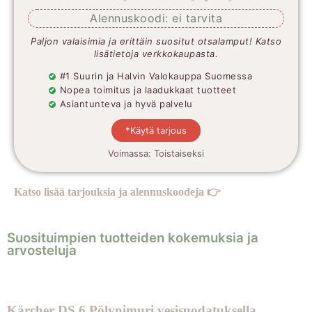
Alennuskoodi: ei tarvita
Paljon valaisimia ja erittäin suositut otsalamput! Katso
lisätietoja verkkokaupasta.
#1 Suurin ja Halvin Valokauppa Suomessa
Nopea toimitus ja laadukkaat tuotteet
Asiantunteva ja hyvä palvelu
*Käytä tarjous
Voimassa: Toistaiseksi
Katso lisää tarjouksia ja alennuskoodeja 👉
Suosituimpien tuotteiden kokemuksia ja
arvosteluja
Kärcher DS 6 Pölynimuri vesisuodatuksella