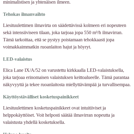
minimalistisen ja yhtenäisen ilmeen.
Tehokas ilmanvaihto
Liesituulettimen ilmavirta on säädettävissä kolmeen eri nopeuteen
sekä intensiiviseen tilaan, joka tarjoaa jopa 550 m³/h ilmavirran.
Tämä tarkoittaa, että se pystyy poistamaan tehokkaasti jopa
voimakkaimmatkin ruoanlaiton hajut ja höyryt.
LED-valaistus
Elica Lane IX/A/52 on varustettu kirkkaalla LED-valaistuksella,
joka tarjoaa erinomaisen valaistuksen keittoalueelle. Tämä parantaa
näkyvyyttä ja tekee ruoanlaitosta miellyttävämpää ja turvallisempaa.
Käyttöystävälliset kosketuspainikkeet
Liesituulettimen kosketuspainikkeet ovat intuitiiviset ja
helppokäyttöiset. Voit helposti säätää ilmavirran nopeutta ja
valaistusta yhdellä kosketuksella.