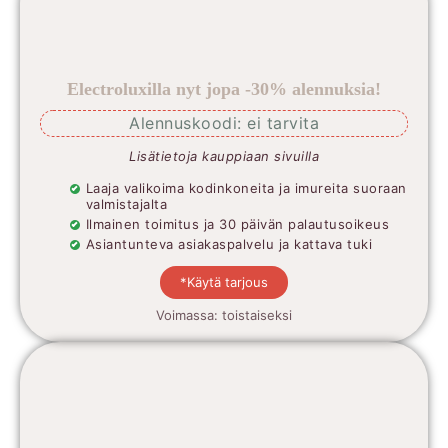
Electroluxilla nyt jopa -30% alennuksia!
Alennuskoodi: ei tarvita
Lisätietoja kauppiaan sivuilla
Laaja valikoima kodinkoneita ja imureita suoraan
valmistajalta
Ilmainen toimitus ja 30 päivän palautusoikeus
Asiantunteva asiakaspalvelu ja kattava tuki
*Käytä tarjous
Voimassa: toistaiseksi