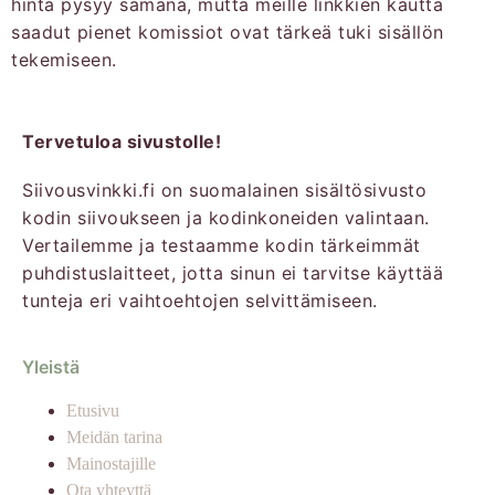
hinta pysyy samana, mutta meille linkkien kautta
saadut pienet komissiot ovat tärkeä tuki sisällön
tekemiseen.
Tervetuloa sivustolle!
Siivousvinkki.fi on suomalainen sisältösivusto
kodin siivoukseen ja kodinkoneiden valintaan.
Vertailemme ja testaamme kodin tärkeimmät
puhdistuslaitteet, jotta sinun ei tarvitse käyttää
tunteja eri vaihtoehtojen selvittämiseen.
Yleistä
Etusivu
Meidän tarina
Mainostajille
Ota yhteyttä