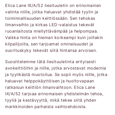
Elica Lane IX/A/52 liesituuletin on erinomainen
valinta niille, jotka haluavat yhdistää tyylin ja
toiminnallisuuden keittiössään. Sen tehokas
ilmanvaihto ja kirkas LED-valaistus tekevät
ruoanlaitosta miellyttävämpää ja helpompaa.
Vaikka hinta on hieman korkeampi kuin joillakin
kilpailijoilla, sen tarjoamat ominaisuudet ja
suorituskyky tekevät siitä hintansa arvoisen.
Suosittelemme tätä liesituuletinta erityisesti
avokeittiöihin ja niille, jotka arvostavat modernia
ja tyylikästä muotoilua. Se sopii myös niille, jotka
haluavat helppokäyttöisen ja huoltovapaan
ratkaisun keittiön ilmanvaihtoon. Elica Lane
IX/A/52 tarjoaa erinomaisen yhdistelmän tehoa,
tyyliä ja kestävyyttä, mikä tekee siitä yhden
markkinoiden parhaista vaihtoehdoista.