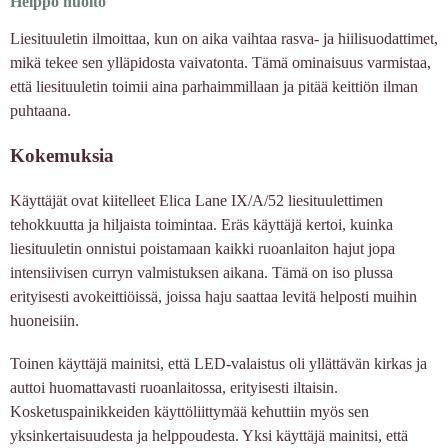
Helppo huolto
Liesituuletin ilmoittaa, kun on aika vaihtaa rasva- ja hiilisuodattimet,
mikä tekee sen ylläpidosta vaivatonta. Tämä ominaisuus varmistaa,
että liesituuletin toimii aina parhaimmillaan ja pitää keittiön ilman
puhtaana.
Kokemuksia
Käyttäjät ovat kiitelleet Elica Lane IX/A/52 liesituulettimen
tehokkuutta ja hiljaista toimintaa. Eräs käyttäjä kertoi, kuinka
liesituuletin onnistui poistamaan kaikki ruoanlaiton hajut jopa
intensiivisen curryn valmistuksen aikana. Tämä on iso plussa
erityisesti avokeittiöissä, joissa haju saattaa levitä helposti muihin
huoneisiin.
Toinen käyttäjä mainitsi, että LED-valaistus oli yllättävän kirkas ja
auttoi huomattavasti ruoanlaitossa, erityisesti iltaisin.
Kosketuspainikkeiden käyttöliittymää kehuttiin myös sen
yksinkertaisuudesta ja helppoudesta. Yksi käyttäjä mainitsi, että