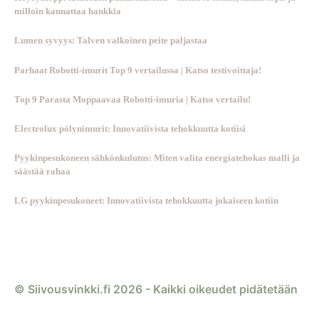
milloin kannattaa hankkia
Lumen syvyys: Talven valkoinen peite paljastaa
Parhaat Robotti-imurit Top 9 vertailussa | Katso testivoittaja!
Top 9 Parasta Moppaavaa Robotti-imuria | Katso vertailu!
Electrolux pölynimurit: Innovatiivista tehokkuutta kotiisi
Pyykinpesukoneen sähkönkulutus: Miten valita energiatehokas malli ja
säästää rahaa
LG pyykinpesukoneet: Innovatiivista tehokkuutta jokaiseen kotiin
© Siivousvinkki.fi 2026 - Kaikki oikeudet pidätetään