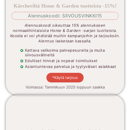
Kärcheriltä Home & Garden tuotteista -15%!
Alennuskoodi: SIIVOUSVINKKI15
Alennuskoodi oikeuttaa 15% alennukseen
normaalihintaisista Home & Garden -sarjan tuotteista.
Koodia ei voi yhdistää muihin kampanjoihin ja tarjouksiin.
Alennus lasketaan kassalla.
Kattava valikoima painepesureita ja muita
siivousvälineitä
Edulliset hinnat ja nopeat toimitukset
Asiantuntevaa palvelua ja tyytyväiset asiakkaat
*Käytä tarjous
Voimassa: Tammikuun 2025 loppuun saakka