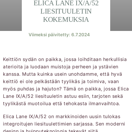
ELICA LANE IX/A/52
LIESITUULETIN
KOKEMUKSIA
Viimeksi päivitetty: 6.7.2024
Keittiön sydän on paikka, jossa loihditaan herkullisia
aterioita ja luodaan muistoja perheen ja ystävien
kanssa. Mutta kuinka usein unohdamme, että hyvä
keittiö ei ole pelkästään tyylikäs ja toimiva, vaan
myös puhdas ja hajuton? Tämä on paikka, jossa Elica
Lane IX/A/52 liesituuletin astuu esiin, tarjoten sekä
tyylikästä muotoilua että tehokasta ilmanvaihtoa.
Elica Lane IX/A/52 on markkinoiden uusin tulokas
integroitujen liesituulettimien sarjassa. Sen moderni
design ja huipputeknologia tekevät siitä