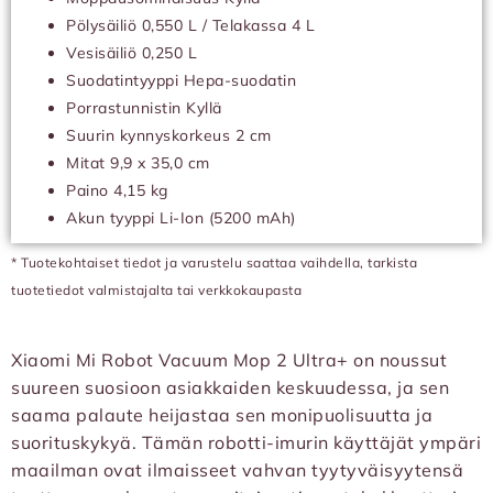
Pölysäiliö 0,550 L / Telakassa 4 L
Vesisäiliö 0,250 L
Suodatintyyppi Hepa-suodatin
Porrastunnistin Kyllä
Suurin kynnyskorkeus 2 cm
Mitat 9,9 x 35,0 cm
Paino 4,15 kg
Akun tyyppi Li-Ion (5200 mAh)
* Tuotekohtaiset tiedot ja varustelu saattaa vaihdella, tarkista
tuotetiedot valmistajalta tai verkkokaupasta
Xiaomi Mi Robot Vacuum Mop 2 Ultra+ on noussut
suureen suosioon asiakkaiden keskuudessa, ja sen
saama palaute heijastaa sen monipuolisuutta ja
suorituskykyä. Tämän robotti-imurin käyttäjät ympäri
maailman ovat ilmaisseet vahvan tyytyväisyytensä