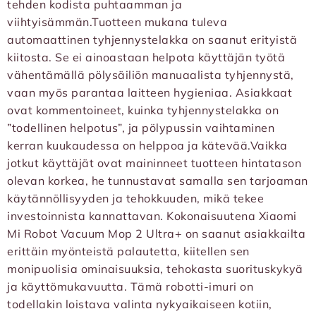
tehden kodista puhtaamman ja
viihtyisämmän.Tuotteen mukana tuleva
automaattinen tyhjennystelakka on saanut erityistä
kiitosta. Se ei ainoastaan helpota käyttäjän työtä
vähentämällä pölysäiliön manuaalista tyhjennystä,
vaan myös parantaa laitteen hygieniaa. Asiakkaat
ovat kommentoineet, kuinka tyhjennystelakka on
”todellinen helpotus”, ja pölypussin vaihtaminen
kerran kuukaudessa on helppoa ja kätevää.Vaikka
jotkut käyttäjät ovat maininneet tuotteen hintatason
olevan korkea, he tunnustavat samalla sen tarjoaman
käytännöllisyyden ja tehokkuuden, mikä tekee
investoinnista kannattavan. Kokonaisuutena Xiaomi
Mi Robot Vacuum Mop 2 Ultra+ on saanut asiakkailta
erittäin myönteistä palautetta, kiitellen sen
monipuolisia ominaisuuksia, tehokasta suorituskykyä
ja käyttömukavuutta. Tämä robotti-imuri on
todellakin loistava valinta nykyaikaiseen kotiin,