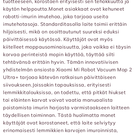
tuotteeseen, korostaen erityisesti sen tehokkuutta ja
käytön helppoutta.Monet asiakkaat ovat kehuneet
robotti-imurin imutehoa, joka tarjoaa useita
imutehotasoja. Standarditasolla laite toimii erittäin
hiljaisesti, mikä on osoittautunut suureksi eduksi
päivittäisessä käytössä. Käyttäjät ovat myös
kiitelleet moppausominaisuutta, joka vaikka ei täysin
korvaa perinteistä mopin käyttöä, täyttää silti
tehtävänsä erittäin hyvin. Tämän innovatiivisen
yhdistelmän ansiosta Xiaomi Mi Robot Vacuum Mop 2
Ultra+ tarjoaa kätevän ratkaisun päivittäiseen
siivoukseen.Joissakin tapauksissa, erityisesti
lemmikkitalouksissa, on todettu, että pitkät hiukset
tai eläinten karvat voivat vaatia manuaalista
poistamista imurin harjasta varmistaakseen laitteen
täydellisen toiminnan. Tästä huolimatta monet
käyttäjät ovat korostaneet, että laite selviytyy
erinomaisesti lemmikkien karvojen imuroinnista,