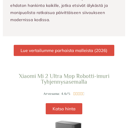
ehdoton hankinta kaikille, jotka etsivät älykästä ja
monipuolista ratkaisua päivittäiseen siivoukseen
modernissa kodissa.
Lue vertailumme parhaista malleista (2026)
Xiaomi Mi 2 Ultra Mop Robotti-imuri
Tyhjennysasemalla
Arvosana: 4.6/5





Katso hinta