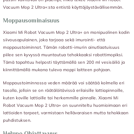
Vacuum Mop 2 Ultra+:sta entistä käyttäjäystävällisemmän.
Moppausominaisuus
Xiaomi Mi Robot Vacuum Mop 2 Ultra+ on monipuolinen kodin
siivousapulainen, joka tarjoaa sekä imurointi- että
moppaustoiminnot. Tämän robotti-imurin ainutlaatuisuus
piilee sen kyvyssä muuntautua tehokkaaksi robottimopiksi.
Tämä tapahtuu helposti täyttämällä sen 200 ml vesisäiliö ja
kiinnittämällä mukana tuleva moppi laitteen pohjaan.
Moppaustoiminnossa veden määrää voi säätää kolmella eri
tasolla, jolloin se on räätälöitävissä erilaisille lattiapinnoille,
kuten koville lattioille tai herkemmille pinnalle. Xiaomi Mi
Robot Vacuum Mop 2 Ultra+ on suunniteltu huomioimaan eri
lattioiden tarpeet, varmistaen hellävaraisen mutta tehokkaan
puhdistuksen.
Helppo Ohjattavuus