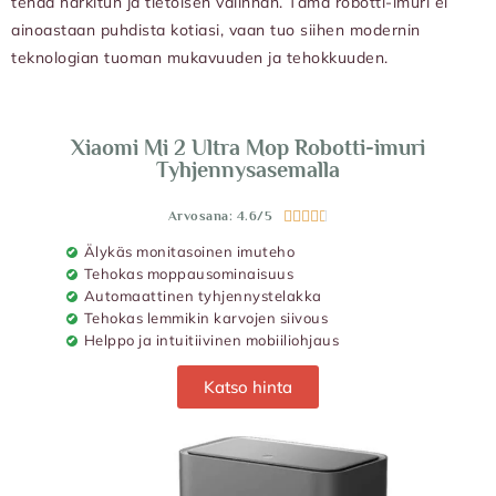
tehdä harkitun ja tietoisen valinnan. Tämä robotti-imuri ei
ainoastaan puhdista kotiasi, vaan tuo siihen modernin
teknologian tuoman mukavuuden ja tehokkuuden.
Xiaomi Mi 2 Ultra Mop Robotti-imuri
Tyhjennysasemalla
Arvosana: 4.6/5





Älykäs monitasoinen imuteho
Tehokas moppausominaisuus
Automaattinen tyhjennystelakka
Tehokas lemmikin karvojen siivous
Helppo ja intuitiivinen mobiiliohjaus
Katso hinta