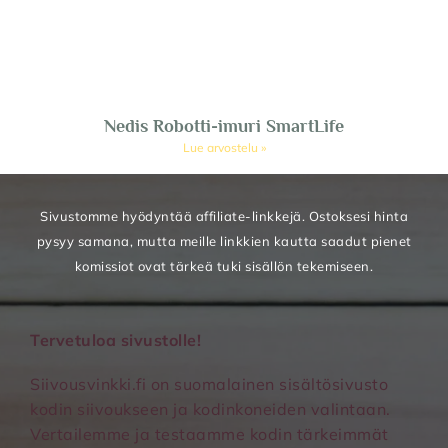
Nedis Robotti-imuri SmartLife
Lue arvostelu »
Sivustomme hyödyntää affiliate-linkkejä. Ostoksesi hinta
pysyy samana, mutta meille linkkien kautta saadut pienet
komissiot ovat tärkeä tuki sisällön tekemiseen.
Tervetuloa sivustolle!
Siivousvinkki.fi on suomalainen sisältösivusto
kodin siivoukseen ja kodinkoneiden valintaan.
Vertailemme ja testaamme kodin tärkeimmät