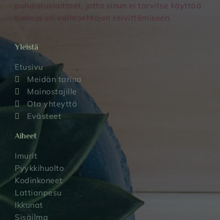
puhdistuslaitteet, jotta sinun ei tarvitse käyttää
tunteja eri vaihtoehtojen selvittämiseen.
Yleistä
Etusivu
Meidän tarina
Mainostajille
Ota yhteyttä
Evästeet
Aiheet
Imurit
Pyykkihuolto
Kodinkoneet
Lattianpesu
Ikkunat
Sisäilma