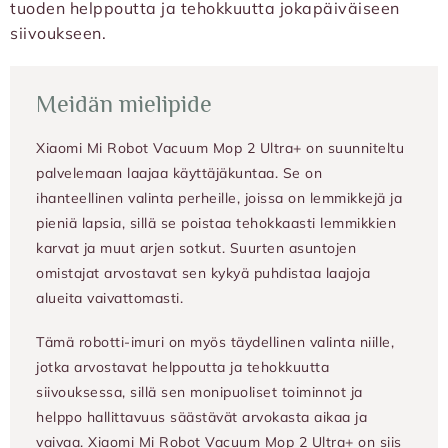
tuoden helppoutta ja tehokkuutta jokapäiväiseen
siivoukseen.
Meidän mielipide
Xiaomi Mi Robot Vacuum Mop 2 Ultra+ on suunniteltu
palvelemaan laajaa käyttäjäkuntaa. Se on
ihanteellinen valinta perheille, joissa on lemmikkejä ja
pieniä lapsia, sillä se poistaa tehokkaasti lemmikkien
karvat ja muut arjen sotkut. Suurten asuntojen
omistajat arvostavat sen kykyä puhdistaa laajoja
alueita vaivattomasti.
Tämä robotti-imuri on myös täydellinen valinta niille,
jotka arvostavat helppoutta ja tehokkuutta
siivouksessa, sillä sen monipuoliset toiminnot ja
helppo hallittavuus säästävät arvokasta aikaa ja
vaivaa. Xiaomi Mi Robot Vacuum Mop 2 Ultra+ on siis