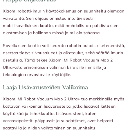
Xiaomi robotti-imurin käyttökokemus on suunniteltu olemaan
vaivatonta. Sen ohjaus onnistuu intuitiivisesti
mobiilisovelluksen kautta, mikä mahdollistaa puhdistuksen
ajastamisen ja hallinnan missä ja milloin tahansa.
Sovelluksen kautta voit seurata robotin puhdistusetenemistä,
asettaa tietyt siivousalueet ja aikataulut, sekä säätää imurin
asetuksia. Tämä tekee Xiaomi Mi Robot Vacuum Mop 2
Ultra+:sta erinomaisen valinnan kiireisille ihmisille ja
teknologiaa arvostaville käyttäjille.
Laaja Lisävarusteiden Valikoima
Xiaomi Mi Robot Vacuum Mop 2 Ultra+ tuo markkinoille myös
kattavan valikoiman lisävarusteita, jotka lisäävät laitteen
käyttöikää ja tehokkuutta. Lisävarusteet, kuten
varaosapaketit, pölypussit ja suodattimet, ovat helposti
saatavilla ja niiden vaihtaminen on suunniteltu