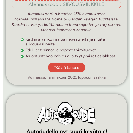
Alennuskoodi: SIIVOUSVINKKI15
Alennuskoodi oikeuttaa 15% alennukseen
normaalihintaisista Home & Garden -sarjan tuotteista.
Koodia ei voi yhdistää muihin kampanjoihin ja tarjouksiin.
Alennus lasketaan kassalla.
Kattava valikoima painepesureita ja muita
siivousvälineitä
Edulliset hinnat ja nopeat toimitukset
Asiantuntevaa palvelua ja tyytyväiset asiakkaat
*Käytä tarjous
Voimassa: Tammikuun 2025 loppuun saakka
Autodudella nyt suuri kevätale!