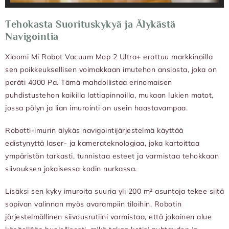
Tehokasta Suorituskykyä ja Älykästä
Navigointia
Xiaomi Mi Robot Vacuum Mop 2 Ultra+ erottuu markkinoilla
sen poikkeuksellisen voimakkaan imutehon ansiosta, joka on
peräti 4000 Pa. Tämä mahdollistaa erinomaisen
puhdistustehon kaikilla lattiapinnoilla, mukaan lukien matot,
jossa pölyn ja lian imurointi on usein haastavampaa.
Robotti-imurin älykäs navigointijärjestelmä käyttää
edistynyttä laser- ja kamerateknologiaa, joka kartoittaa
ympäristön tarkasti, tunnistaa esteet ja varmistaa tehokkaan
siivouksen jokaisessa kodin nurkassa.
Lisäksi sen kyky imuroita suuria yli 200 m² asuntoja tekee siitä
sopivan valinnan myös avarampiin tiloihin. Robotin
järjestelmällinen siivousrutiini varmistaa, että jokainen alue