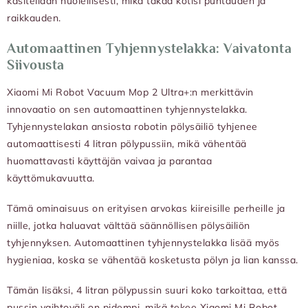
käsitellään huolellisesti, mikä takaa kotisi puhtauden ja
raikkauden.
Automaattinen Tyhjennystelakka: Vaivatonta
Siivousta
Xiaomi Mi Robot Vacuum Mop 2 Ultra+:n merkittävin
innovaatio on sen automaattinen tyhjennystelakka.
Tyhjennystelakan ansiosta robotin pölysäiliö tyhjenee
automaattisesti 4 litran pölypussiin, mikä vähentää
huomattavasti käyttäjän vaivaa ja parantaa
käyttömukavuutta.
Tämä ominaisuus on erityisen arvokas kiireisille perheille ja
niille, jotka haluavat välttää säännöllisen pölysäiliön
tyhjennyksen. Automaattinen tyhjennystelakka lisää myös
hygieniaa, koska se vähentää kosketusta pölyn ja lian kanssa.
Tämän lisäksi, 4 litran pölypussin suuri koko tarkoittaa, että
pussin vaihtoväli on pidempi, mikä tekee Xiaomi Mi Robot