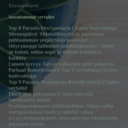
Siivousohjeet
Suosituimmat vertailut
Top 8 Parasta höyrypesuria | Katso testivoittaja!
Siivouspäivä: Yhteisöllisyyttä ja innostusta
puhtaamman ympäristön puolesta!
Höyrymoppi lattioiden puhdistuksessa – miten
se toimii, mihin sopii ja milloin kannattaa
hankkia
Lumen syvyys: Talven valkoinen peite paljastaa
Parhaat Robotti-imurit Top 9 vertailussa | Katso
testivoittaja!
Top 9 Parasta Moppaavaa Robotti-imuria | Katso
vertailu!
Electrolux pölynimurit: Innovatiivista
tehokkuutta kotiisi
Pyykinpesukoneen sähkönkulutus: Miten valita
energiatehokas malli ja säästää rahaa
LG pyykinpesukoneet: Innovatiivista tehokkuutta
jokaiseen kotiin