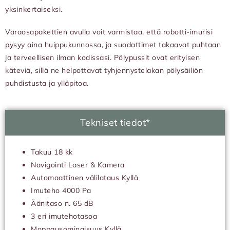
yksinkertaiseksi.
Varaosapakettien avulla voit varmistaa, että robotti-imurisi
pysyy aina huippukunnossa, ja suodattimet takaavat puhtaan
ja terveellisen ilman kodissasi. Pölypussit ovat erityisen
käteviä, sillä ne helpottavat tyhjennystelakan pölysäiliön
puhdistusta ja ylläpitoa.
Tekniset tiedot*
Takuu 18 kk
Navigointi Laser & Kamera
Automaattinen välilataus Kyllä
Imuteho 4000 Pa
Äänitaso n. 65 dB
3 eri imutehotasoa
Moppausominaisuus Kyllä