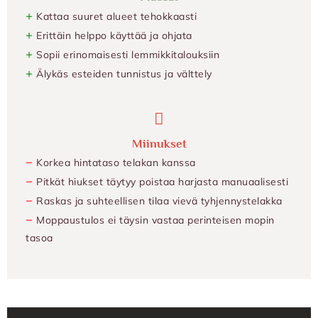
+
Kattaa suuret alueet tehokkaasti
+
Erittäin helppo käyttää ja ohjata
+
Sopii erinomaisesti lemmikkitalouksiin
+
Älykäs esteiden tunnistus ja välttely
Miinukset
−
Korkea hintataso telakan kanssa
−
Pitkät hiukset täytyy poistaa harjasta manuaalisesti
−
Raskas ja suhteellisen tilaa vievä tyhjennystelakka
−
Moppaustulos ei täysin vastaa perinteisen mopin
tasoa