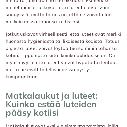
meitä torjumasta niitä tehokkaasti. Esimerkiksi
monet ihmiset uskovat, että luteet elävät vain
sängyissä, mutta totuus on, että ne voivat elää
melkein missä tahansa kodissasi.
Jotkut uskovat virheellisesti, että luteet ovat merkki
huonosta hygieniasta tai likaisesta kodista. Totuus
on, että luteet voivat löytää tiensä mihin tahansa
kotiin, riippumatta siitä, kuinka puhdas se on. On
myös myytti, että luteet voivat hypätä tai lentää,
mutta ne eivät todellisuudessa pysty
kumpaankaan.
Matkalaukut ja luteet:
Kuinka estää luteiden
pääsy kotiisi
Matkalaukut ovat yksi yleisimmistä tavoista, joilla