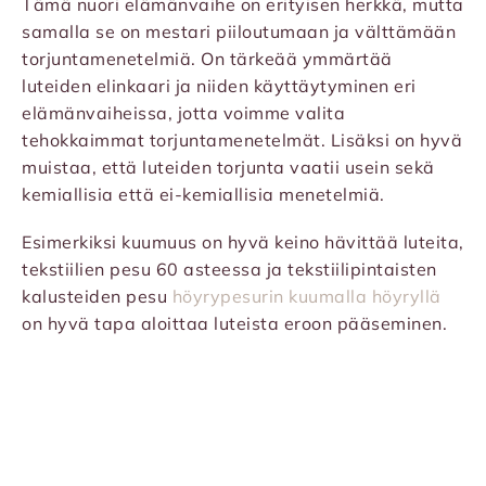
Tämä nuori elämänvaihe on erityisen herkkä, mutta
samalla se on mestari piiloutumaan ja välttämään
torjuntamenetelmiä. On tärkeää ymmärtää
luteiden elinkaari ja niiden käyttäytyminen eri
elämänvaiheissa, jotta voimme valita
tehokkaimmat torjuntamenetelmät. Lisäksi on hyvä
muistaa, että luteiden torjunta vaatii usein sekä
kemiallisia että ei-kemiallisia menetelmiä.
Esimerkiksi kuumuus on hyvä keino hävittää luteita,
tekstiilien pesu 60 asteessa ja tekstiilipintaisten
kalusteiden pesu
höyrypesurin kuumalla höyryllä
on hyvä tapa aloittaa luteista eroon pääseminen.