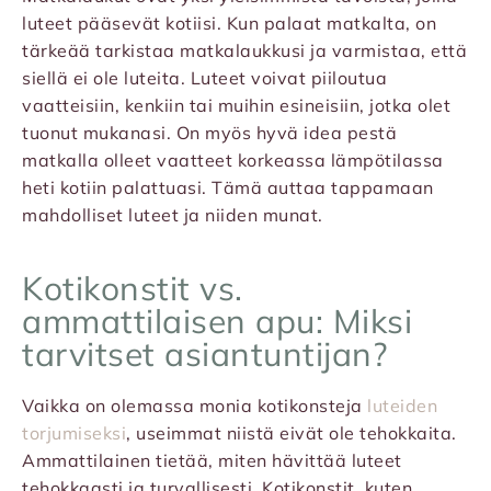
luteet pääsevät kotiisi. Kun palaat matkalta, on
tärkeää tarkistaa matkalaukkusi ja varmistaa, että
siellä ei ole luteita. Luteet voivat piiloutua
vaatteisiin, kenkiin tai muihin esineisiin, jotka olet
tuonut mukanasi. On myös hyvä idea pestä
matkalla olleet vaatteet korkeassa lämpötilassa
heti kotiin palattuasi. Tämä auttaa tappamaan
mahdolliset luteet ja niiden munat.
Kotikonstit vs.
ammattilaisen apu: Miksi
tarvitset asiantuntijan?
Vaikka on olemassa monia kotikonsteja
luteiden
torjumiseksi
, useimmat niistä eivät ole tehokkaita.
Ammattilainen tietää, miten hävittää luteet
tehokkaasti ja turvallisesti. Kotikonstit, kuten