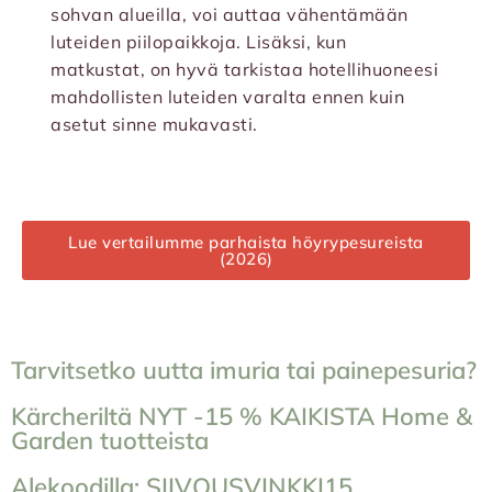
sohvan alueilla, voi auttaa vähentämään
luteiden piilopaikkoja. Lisäksi, kun
matkustat, on hyvä tarkistaa hotellihuoneesi
mahdollisten luteiden varalta ennen kuin
asetut sinne mukavasti.
Lue vertailumme parhaista höyrypesureista
(2026)
Tarvitsetko uutta imuria tai painepesuria?
Kärcheriltä NYT -15 % KAIKISTA Home &
Garden tuotteista
Alekoodilla: SIIVOUSVINKKI15