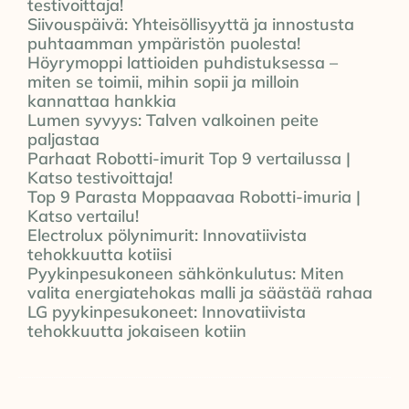
testivoittaja!
Siivouspäivä: Yhteisöllisyyttä ja innostusta
puhtaamman ympäristön puolesta!
Höyrymoppi lattioiden puhdistuksessa –
miten se toimii, mihin sopii ja milloin
kannattaa hankkia
Lumen syvyys: Talven valkoinen peite
paljastaa
Parhaat Robotti-imurit Top 9 vertailussa |
Katso testivoittaja!
Top 9 Parasta Moppaavaa Robotti-imuria |
Katso vertailu!
Electrolux pölynimurit: Innovatiivista
tehokkuutta kotiisi
Pyykinpesukoneen sähkönkulutus: Miten
valita energiatehokas malli ja säästää rahaa
LG pyykinpesukoneet: Innovatiivista
tehokkuutta jokaiseen kotiin