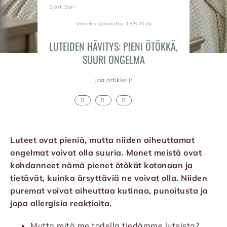
Björk Sari
Viimeksi päivitetty: 15.5.2024
LUTEIDEN HÄVITYS: PIENI ÖTÖKKÄ,
SUURI ONGELMA
Jaa artikkeli:
Luteet ovat pieniä, mutta niiden aiheuttamat
ongelmat voivat olla suuria. Monet meistä ovat
kohdanneet nämä pienet ötökät kotonaan ja
tietävät, kuinka ärsyttäviä ne voivat olla. Niiden
puremat voivat aiheuttaa kutinaa, punoitusta ja
jopa allergisia reaktioita.
Mutta mitä me todella tiedämme luteista?