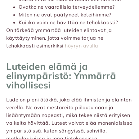
Ovatko ne vaarallisia terveydellemme?
Miten ne ovat päätyneet koteihimme?
Kuinka voimme hävittää ne tehokkaasti?
On tärkeää ymmärtää luteiden elintavat ja
käyttäytyminen, jotta voimme torjua ne
tehokkaasti esimerkiksi
höyryn avulla
.
Luteiden elämä ja
elinympäristö: Ymmärrä
vihollisesi
Lude on pieni ötökkä, joka elää ihmisten ja eläinten
verellä. Ne ovat mestareita piiloutumaan ja
lisääntymään nopeasti, mikä tekee niistä erityisen
vaikeita hävittää. Luteet voivat elää monenlaisissa
ympäristöissä, kuten sängyissä, sohvilla,
matkalaukuissa ja jopa tietokoneissa.