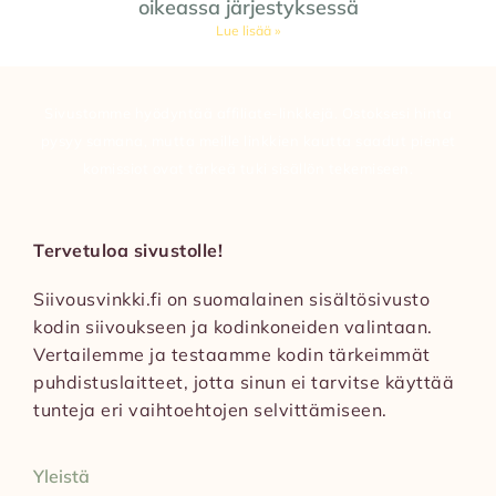
oikeassa järjestyksessä
Lue lisää »
Sivustomme hyödyntää affiliate-linkkejä. Ostoksesi hinta
pysyy samana, mutta meille linkkien kautta saadut pienet
komissiot ovat tärkeä tuki sisällön tekemiseen.
Tervetuloa sivustolle!
Siivousvinkki.fi on suomalainen sisältösivusto
kodin siivoukseen ja kodinkoneiden valintaan.
Vertailemme ja testaamme kodin tärkeimmät
puhdistuslaitteet, jotta sinun ei tarvitse käyttää
tunteja eri vaihtoehtojen selvittämiseen.
Yleistä