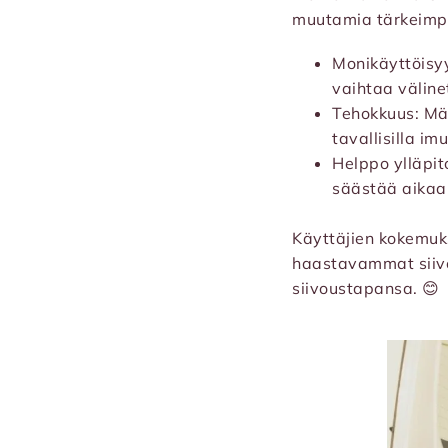
muutamia tärkeimp
Monikäyttöisyy
vaihtaa väline
Tehokkuus: Mä
tavallisilla imu
Helppo ylläpit
säästää aikaa 
Käyttäjien kokemuks
haastavammat siivo
siivoustapansa. 😊