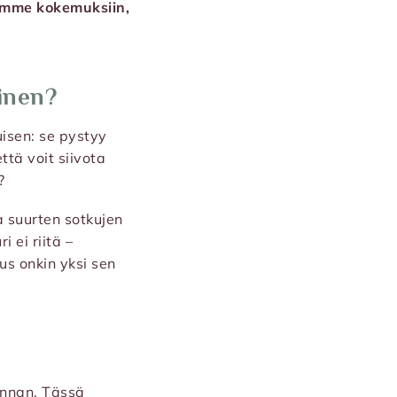
dymme kokemuksiin,
inen?
uisen: se pystyy
tä voit siivota
?
 suurten sotkujen
 ei riitä –
us onkin yksi sen
innan. Tässä