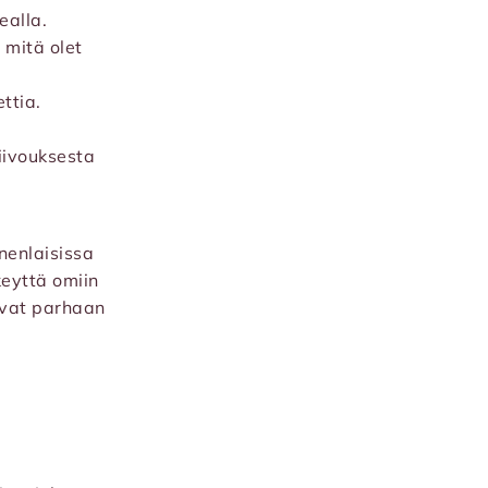
ealla.
 mitä olet
ttia.
siivouksesta
nenlaisissa
keyttä omiin
avat parhaan