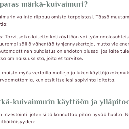
 paras märkä-kuivaimuri?
murin valinta riippuu omista tarpeistasi. Tässä muutama
tia:
s: Tarvitsetko laitetta kotikäyttöön vai työmaaolosuhteis
Suurempi säiliö vähentää tyhjennyskertoja, mutta vie en
utomaattinen puhdistus on ehdoton plussa, jos laite tul
sa ominaisuuksista, joita et tarvitse.
 muista myös vertailla malleja ja lukea käyttäjäkokemuks
vaamattomia, kun etsit itsellesi sopivinta laitetta.
kä-kuivaimurin käyttöön ja ylläpito
investointi, joten siitä kannattaa pitää hyvää huolta. Nä
pitkäikäisyyden: