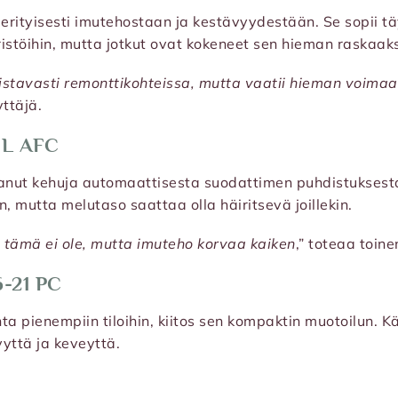
 erityisesti imutehostaan ja kestävyydestään. Se sopii tä
istöihin, mutta jotkut ovat kokeneet sen hieman raskaaksi 
oistavasti remonttikohteissa, mutta vaatii hieman voimaa 
ttäjä.
 L AFC
aanut kehuja automaattisesta suodattimen puhdistuksest
, mutta melutaso saattaa olla häiritsevä joillekin.
te tämä ei ole, mutta imuteho korvaa kaiken
,” toteaa toine
6-21 PC
nta pienempiin tiloihin, kiitos sen kompaktin muotoilun. 
yttä ja keveyttä.