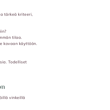
 tärkeä kriteeri,
iin?
emmän tilaa.
ee kovaan käyttöön.
ia. Todelliset
on
illä vinkeillä