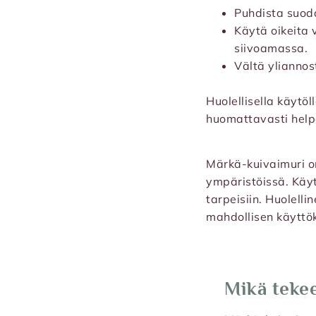
Puhdista suoda
Käytä oikeita 
siivoamassa.
Vältä yliannos
Huolellisella käytö
huomattavasti hel
Märkä-kuivaimuri o
ympäristöissä. Käyt
tarpeisiin. Huolell
mahdollisen käytt
Mikä teke