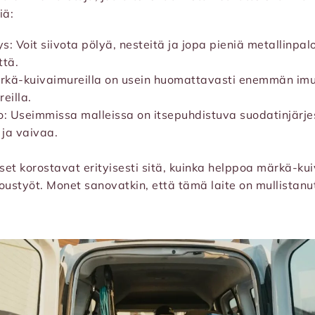
iä:
s: Voit siivota pölyä, nesteitä ja jopa pieniä metallinpal
ttä.
rkä-kuivaimureilla on usein huomattavasti enemmän imu
reilla.
o: Useimmissa malleissa on itsepuhdistuva suodatinjärje
ja vaivaa.
et korostavat erityisesti sitä, kuinka helppoa märkä-kui
ustyöt. Monet sanovatkin, että tämä laite on mullistanu