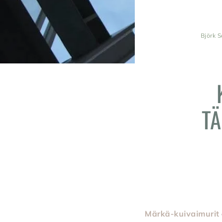
Björk S
TÄ
Märkä-kuivaimurit