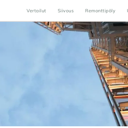
Vertailut
Siivous
Remonttipöly