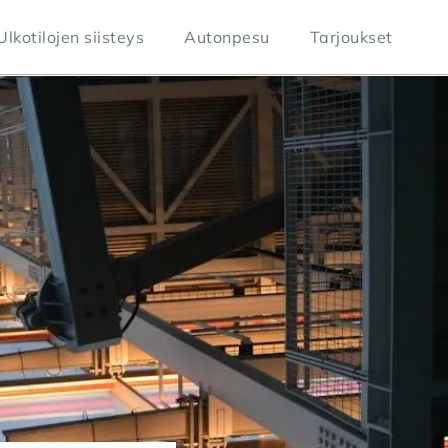
Ulkotilojen siisteys
Autonpesu
Tarjoukset