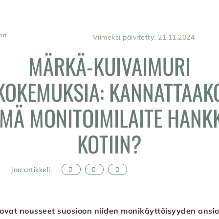
ari
Viimeksi päivitetty: 21.11.2024
MÄRKÄ-KUIVAIMURI
KOKEMUKSIA: KANNATTAAK
MÄ MONITOIMILAITE HANK
KOTIIN?
Jaa artikkeli:
ovat nousseet suosioon niiden monikäyttöisyyden ansi