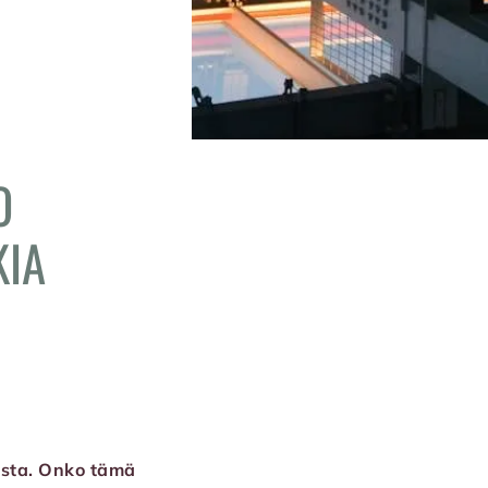
O
KIA
osta. Onko tämä