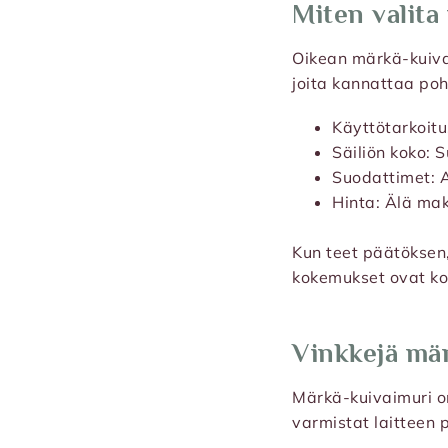
Miten valita
Oikean märkä-kuivai
joita kannattaa poh
Käyttötarkoitu
Säiliön koko: 
Suodattimet: A
Hinta: Älä mak
Kun teet päätöksen,
kokemukset ovat kor
Vinkkejä mär
Märkä-kuivaimuri on 
varmistat laitteen 