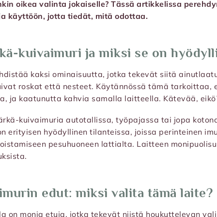
nkin oikea valinta jokaiselle? Tässä artikkelissa pereh
ja käyttöön, jotta tiedät, mitä odottaa.
ä-kuivaimuri ja miksi se on hyödyll
distää kaksi ominaisuutta, jotka tekevät siitä ainutlaat
vat roskat että nesteet. Käytännössä tämä tarkoittaa, et
aa, ja kaatunutta kahvia samalla laitteella. Kätevää, eikö
kä-kuivaimuria autotallissa, työpajassa tai jopa kotona
n erityisen hyödyllinen tilanteissa, joissa perinteinen imuri
oistamiseen pesuhuoneen lattialta. Laitteen monipuolisu
ksista.
murin edut: miksi valita tämä laite?
a on monia etuja, jotka tekevät niistä houkuttelevan val