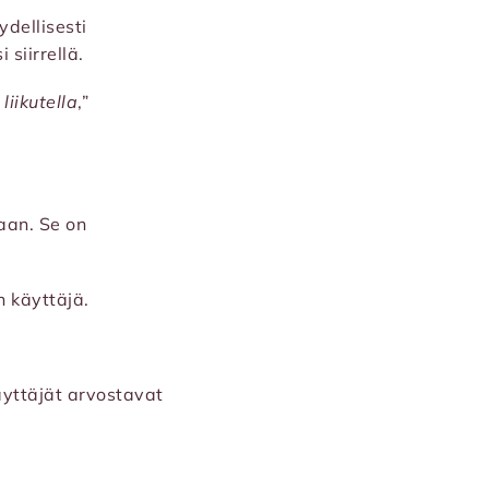
ydellisesti
siirrellä.
liikutella
,”
aan. Se on
n käyttäjä.
Käyttäjät arvostavat