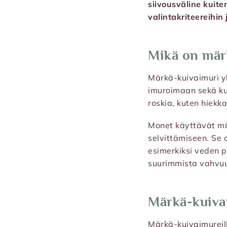
siivousväline kuite
valintakriteereihin 
Mikä on märk
Märkä-kuivaimuri yh
imuroimaan sekä kui
roskia, kuten hiekk
Monet käyttävät mär
selvittämiseen. Se o
esimerkiksi veden p
suurimmista vahvuu
Märkä-kuivai
Märkä-kuivaimureill