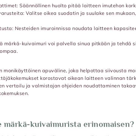
ttimet: Säännöllinen huolto pitää laitteen imutehon kork
varusteita: Valitse oikea suodatin ja suulake sen mukaan,
tusta: Nesteiden imuroinnissa noudata laitteen kapasitee
llä märkä-kuivaimuri voi palvella sinua pitkään ja tehdä 
pompaa.
n monikäyttöinen apuväline, joka helpottaa siivousta mo
täjäkokemukset korostavat oikean laitteen valinnan tär
inen vertailu ja valmistajan ohjeiden noudattaminen taka
ökokemuksen.
e märkä-kuivaimurista erinomaisen?